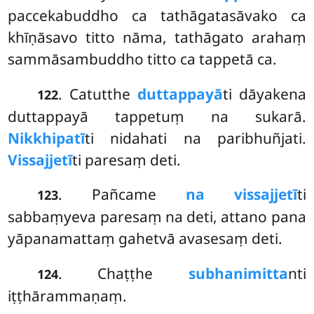
paccekabuddho ca tathāgatasāvako ca
khīṇāsavo titto nāma, tathāgato arahaṃ
sammāsambuddho titto ca tappetā ca.
. Catutthe
duttappayā
ti dāyakena
122
duttappayā tappetuṃ na sukarā.
Nikkhipatī
ti
nidahati na paribhuñjati.
Vissajjetī
ti paresaṃ deti.
. Pañcame
na vissajjetī
ti
123
sabbaṃyeva paresaṃ na deti, attano pana
yāpanamattaṃ gahetvā avasesaṃ deti.
. Chaṭṭhe
subhanimitta
nti
124
iṭṭhārammaṇaṃ.