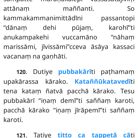
attānaṃ maññanti. So
kammakammanimittādīni passantopi
‘‘dānaṃ dehi pūjaṃ, karohī’’ti
anukampakehi vuccamāno ‘‘nāhaṃ
marissāmi, jīvissāmi’’cceva āsāya kassaci
vacanaṃ na gaṇhāti.
. Dutiye
pubbakārī
ti paṭhamaṃ
120
upakārassa kārako.
Kataññūkatavedī
ti
tena kataṃ ñatvā pacchā kārako. Tesu
pubbakārī ‘‘iṇaṃ demī’’ti saññaṃ karoti,
pacchā kārako ‘‘iṇaṃ jīrāpemī’’ti saññaṃ
karoti.
. Tatiye
titto ca tappetā cā
ti
121