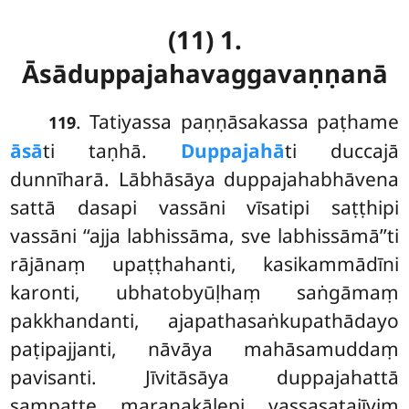
(11) 1.
Āsāduppajahavaggavaṇṇanā
. Tatiyassa
paṇṇāsakassa paṭhame
119
āsā
ti taṇhā.
Duppajahā
ti duccajā
dunnīharā. Lābhāsāya duppajahabhāvena
sattā dasapi vassāni vīsatipi saṭṭhipi
vassāni ‘‘ajja labhissāma, sve labhissāmā’’ti
rājānaṃ upaṭṭhahanti, kasikammādīni
karonti, ubhatobyūḷhaṃ saṅgāmaṃ
pakkhandanti, ajapathasaṅkupathādayo
paṭipajjanti, nāvāya mahāsamuddaṃ
pavisanti. Jīvitāsāya duppajahattā
sampatte maraṇakālepi vassasatajīviṃ