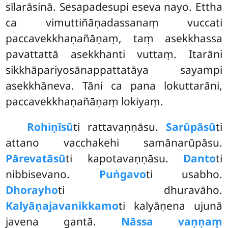
sīlarāsinā. Sesapadesupi eseva nayo. Ettha
ca vimuttiñāṇadassanaṃ vuccati
paccavekkhaṇañāṇaṃ, taṃ asekkhassa
pavattattā asekkhanti vuttaṃ. Itarāni
sikkhāpariyosānappattatāya sayampi
asekkhāneva. Tāni ca pana lokuttarāni,
paccavekkhaṇañāṇaṃ lokiyaṃ.
Rohiṇīsū
ti rattavaṇṇāsu.
Sarūpāsū
ti
attano vacchakehi samānarūpāsu.
Pārevatāsū
ti kapotavaṇṇāsu.
Danto
ti
nibbisevano.
Puṅgavo
ti usabho.
Dhorayho
ti dhuravāho.
Kalyāṇajavanikkamo
ti kalyāṇena ujunā
javena gantā.
Nāssa vaṇṇaṃ