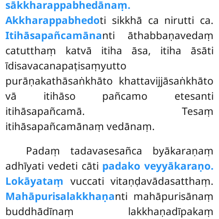
sākkharappabhedānaṃ.
Akkharappabhedo
ti sikkhā ca nirutti ca.
Itihāsapañcamāna
nti āthabbaṇavedaṃ
catutthaṃ katvā itiha āsa, itiha āsāti
īdisavacanapaṭisaṃyutto
purāṇakathāsaṅkhāto khattavijjāsaṅkhāto
vā itihāso pañcamo etesanti
itihāsapañcamā. Tesaṃ
itihāsapañcamānaṃ vedānaṃ.
Padaṃ tadavasesañca byākaraṇaṃ
adhīyati vedeti cāti
padako veyyākaraṇo.
Lokāyataṃ
vuccati vitaṇḍavādasatthaṃ.
Mahāpurisalakkhaṇa
nti mahāpurisānaṃ
buddhādīnaṃ lakkhaṇadīpakaṃ