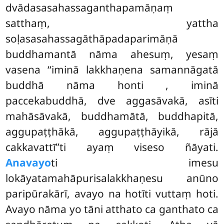
dvādasasahassaganthapamāṇaṃ
satthaṃ, yattha
soḷasasahassagāthāpadaparimāṇā
buddhamantā nāma ahesuṃ, yesaṃ
vasena ‘‘iminā lakkhaṇena samannāgatā
buddhā nāma honti
, iminā
paccekabuddhā, dve aggasāvakā, asīti
mahāsāvakā, buddhamātā, buddhapitā,
aggupaṭṭhākā, aggupaṭṭhāyikā, rājā
cakkavattī’’ti ayaṃ viseso ñāyati.
Anavayo
ti imesu
lokāyatamahāpurisalakkhaṇesu anūno
paripūrakārī, avayo na hotīti vuttaṃ hoti.
Avayo nāma yo tāni atthato ca ganthato ca