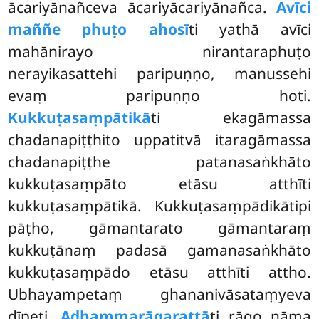
ācariyānañceva ācariyācariyānañca.
Avīci
maññe phuṭo ahosī
ti yathā avīci
mahānirayo nirantaraphuṭo
nerayikasattehi paripuṇṇo, manussehi
evaṃ paripuṇṇo hoti.
Kukkuṭasaṃpātikā
ti ekagāmassa
chadanapiṭṭhito uppatitvā itaragāmassa
chadanapiṭṭhe patanasaṅkhāto
kukkuṭasaṃpāto etāsu atthīti
kukkuṭasaṃpātikā. Kukkuṭasaṃpādikātipi
pāṭho, gāmantarato gāmantaraṃ
kukkuṭānaṃ padasā gamanasaṅkhāto
kukkuṭasaṃpādo etāsu atthīti attho.
Ubhayampetaṃ ghananivāsataṃyeva
dīpeti.
Adhammarāgarattā
ti rāgo nāma