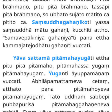
brāhmaṇo, pitu pitā brāhmaṇo, tassāpi
pitā brāhmaṇo, so ubhato sujāto mātito ca
pitito ca.
Saṃsuddhagahaṇiko
ti yassa
saṃsuddhā mātu gahaṇī, kucchīti attho.
‘‘Samavepākiniyā gahaṇiyā’’ti pana ettha
kammajatejodhātu gahaṇīti vuccati.
Yāva sattamā pitāmahayugā
ti ettha
pitu pitā pitāmaho, pitāmahassa yugaṃ
pitāmahayugaṃ.
Yuga
nti āyuppamāṇaṃ
vuccati. Abhilāpamattameva cetaṃ,
atthato pana pitāmahoyeva
pitāmahayugaṃ. Tato uddhaṃ sabbepi
pubbapurisā pitāmahaggahaṇeneva