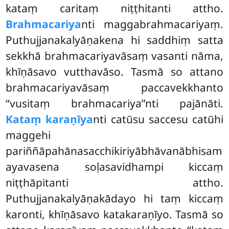
kataṃ caritaṃ niṭṭhitanti attho.
Brahmacariya
nti maggabrahmacariyaṃ.
Puthujjanakalyāṇakena hi saddhiṃ satta
sekkhā brahmacariyavāsaṃ vasanti nāma,
khīṇāsavo vutthavāso. Tasmā so attano
brahmacariyavāsaṃ paccavekkhanto
‘‘vusitaṃ brahmacariya’’nti pajānāti.
Kataṃ karaṇīya
nti catūsu saccesu catūhi
maggehi
pariññāpahānasacchikiriyābhāvanābhisam
ayavasena soḷasavidhampi kiccaṃ
niṭṭhāpitanti attho.
Puthujjanakalyāṇakādayo hi taṃ kiccaṃ
karonti, khīṇāsavo katakaraṇīyo. Tasmā so