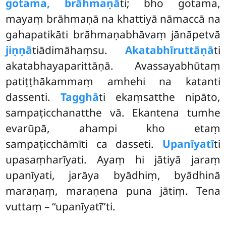
gotama, brāhmaṇā
ti; bho gotama,
mayaṃ brāhmaṇā na khattiyā nāmaccā na
gahapatikāti brāhmaṇabhāvaṃ jānāpetvā
jiṇṇā
tiādimāhaṃsu.
Akatabhīruttāṇā
ti
akatabhayaparittāṇā. Avassayabhūtaṃ
patiṭṭhākammaṃ amhehi na katanti
dassenti.
Tagghā
ti ekaṃsatthe nipāto,
sampaṭicchanatthe vā. Ekantena tumhe
evarūpā, ahampi kho etaṃ
sampaṭicchāmīti ca dasseti.
Upanīyatī
ti
upasaṃharīyati. Ayaṃ hi jātiyā jaraṃ
upanīyati, jarāya byādhiṃ, byādhinā
maraṇaṃ, maraṇena puna jātiṃ. Tena
vuttaṃ – ‘‘upanīyatī’’ti.