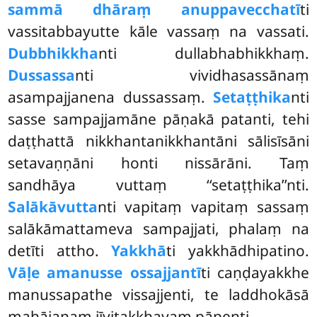
sammā dhāraṃ anuppavecchatī
ti
vassitabbayutte kāle vassaṃ na vassati.
Dubbhikkha
nti dullabhabhikkhaṃ.
Dussassa
nti vividhasassānaṃ
asampajjanena dussassaṃ.
Setaṭṭhika
nti
sasse sampajjamāne pāṇakā patanti, tehi
daṭṭhattā nikkhantanikkhantāni sālisīsāni
setavaṇṇāni honti nissārāni. Taṃ
sandhāya vuttaṃ ‘‘setaṭṭhika’’nti.
Salākāvutta
nti vapitaṃ vapitaṃ sassaṃ
salākāmattameva sampajjati, phalaṃ na
detīti attho.
Yakkhā
ti yakkhādhipatino.
Vāḷe amanusse ossajjantī
ti caṇḍayakkhe
manussapathe vissajjenti, te laddhokāsā
mahājanaṃ jīvitakkhayaṃ pāpenti.