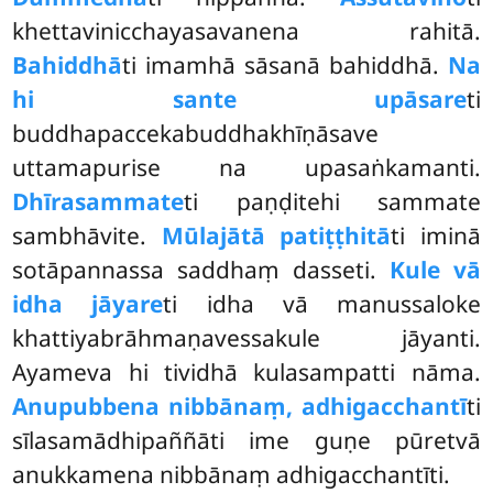
khettavinicchayasavanena rahitā.
Bahiddhā
ti imamhā sāsanā bahiddhā.
Na
hi sante upāsare
ti
buddhapaccekabuddhakhīṇāsave
uttamapurise na upasaṅkamanti.
Dhīrasammate
ti paṇḍitehi sammate
sambhāvite.
Mūlajātā patiṭṭhitā
ti iminā
sotāpannassa saddhaṃ dasseti.
Kule vā
idha jāyare
ti idha vā manussaloke
khattiyabrāhmaṇavessakule jāyanti.
Ayameva hi tividhā kulasampatti nāma.
Anupubbena nibbānaṃ, adhigacchantī
ti
sīlasamādhipaññāti ime guṇe pūretvā
anukkamena nibbānaṃ adhigacchantīti.