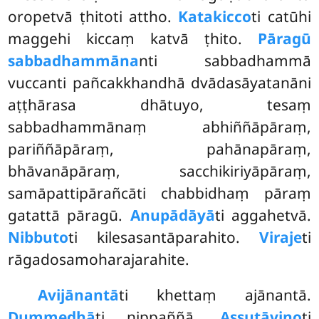
oropetvā ṭhitoti attho.
Katakicco
ti catūhi
maggehi kiccaṃ katvā ṭhito.
Pāragū
sabbadhammāna
nti sabbadhammā
vuccanti pañcakkhandhā dvādasāyatanāni
aṭṭhārasa dhātuyo, tesaṃ
sabbadhammānaṃ abhiññāpāraṃ,
pariññāpāraṃ, pahānapāraṃ,
bhāvanāpāraṃ, sacchikiriyāpāraṃ,
samāpattipārañcāti chabbidhaṃ pāraṃ
gatattā pāragū.
Anupādāyā
ti aggahetvā.
Nibbuto
ti kilesasantāparahito.
Viraje
ti
rāgadosamoharajarahite.
Avijānantā
ti
khettaṃ ajānantā.
Dummedhā
ti nippaññā.
Assutāvino
ti