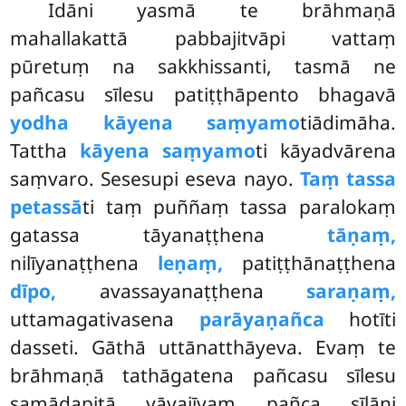
Idāni yasmā te brāhmaṇā
mahallakattā pabbajitvāpi vattaṃ
pūretuṃ na sakkhissanti, tasmā ne
pañcasu sīlesu patiṭṭhāpento bhagavā
yodha kāyena saṃyamo
tiādimāha.
Tattha
kāyena saṃyamo
ti kāyadvārena
saṃvaro. Sesesupi eseva nayo.
Taṃ tassa
petassā
ti taṃ puññaṃ tassa paralokaṃ
gatassa tāyanaṭṭhena
tāṇaṃ,
nilīyanaṭṭhena
leṇaṃ,
patiṭṭhānaṭṭhena
dīpo,
avassayanaṭṭhena
saraṇaṃ,
uttamagativasena
parāyaṇañca
hotīti
dasseti. Gāthā uttānatthāyeva. Evaṃ
te
brāhmaṇā tathāgatena pañcasu sīlesu
samādapitā yāvajīvaṃ pañca sīlāni