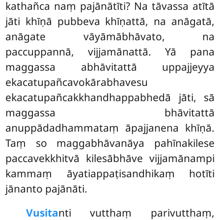
kathañca naṃ pajānātīti? Na tāvassa atītā
jāti khīṇā pubbeva khīṇattā, na anāgatā,
anāgate vāyāmābhāvato, na
paccuppannā, vijjamānattā. Yā pana
maggassa abhāvitattā uppajjeyya
ekacatupañcavokārabhavesu
ekacatupañcakkhandhappabhedā jāti, sā
maggassa bhāvitattā
anuppādadhammataṃ āpajjanena khīṇā.
Taṃ so maggabhāvanāya pahīnakilese
paccavekkhitvā kilesābhāve vijjamānampi
kammaṃ āyatiappaṭisandhikaṃ hotīti
jānanto pajānāti.
Vusita
nti vutthaṃ parivutthaṃ,