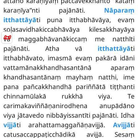
attano karaṇīyaṃ paccavekkhanto ‘‘kataṃ
karaṇīya’’nti pajānāti.
Nāparaṃ
itthattāyā
ti puna itthabhāvāya, evaṃ
soḷasavidhakiccabhāvāya kilesakkhayāya
📜
vā maggabhāvanākiccaṃ me natthīti
pajānāti. Atha vā
itthattāyā
ti
itthabhāvato, imasmā evaṃ pakārā idāni
vattamānakkhandhasantānā aparaṃ
khandhasantānaṃ mayhaṃ natthi, ime
pana pañcakkhandhā pariññātā tiṭṭhanti
chinnamūlakā rukkhā viya. Te
carimakaviññāṇanirodhena anupādāno
viya jātavedo nibbāyissantīti pajānāti. Idha
vijjā
ti arahattamaggañāṇavijjā.
Avijjā
ti
catusaccappaṭicchādikā avijjā. Sesaṃ