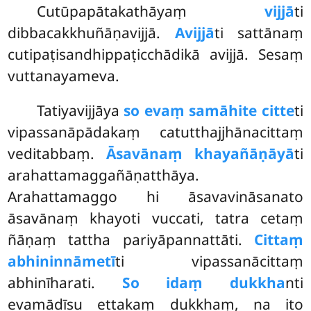
Cutūpapātakathāyaṃ
vijjā
ti
dibbacakkhuñāṇavijjā.
Avijjā
ti sattānaṃ
cutipaṭisandhippaṭicchādikā avijjā. Sesaṃ
vuttanayameva.
Tatiyavijjāya
so evaṃ samāhite citte
ti
vipassanāpādakaṃ catutthajjhānacittaṃ
veditabbaṃ.
Āsavānaṃ khayañāṇāyā
ti
arahattamaggañāṇatthāya.
Arahattamaggo hi āsavavināsanato
āsavānaṃ khayoti vuccati, tatra cetaṃ
ñāṇaṃ tattha pariyāpannattāti.
Cittaṃ
abhininnāmetī
ti vipassanācittaṃ
abhinīharati.
So idaṃ dukkha
nti
evamādīsu ettakaṃ dukkhaṃ, na ito