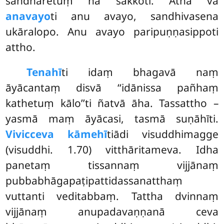
sandhāretuṃ na sakkoti. Atha vā
anavayo
ti anu avayo, sandhivasena
ukāralopo. Anu avayo paripuṇṇasippoti
attho.
Tena
hī
ti idaṃ bhagavā naṃ
āyācantaṃ disvā ‘‘idānissa pañhaṃ
kathetuṃ kālo’’ti ñatvā āha. Tassattho –
yasmā maṃ āyācasi, tasmā suṇāhīti.
Vivicceva kāmehī
tiādi visuddhimagge
(visuddhi. 1.70) vitthāritameva. Idha
panetaṃ tissannaṃ vijjānaṃ
pubbabhāgapaṭipattidassanatthaṃ
vuttanti veditabbaṃ. Tattha dvinnaṃ
vijjānaṃ anupadavaṇṇanā ceva