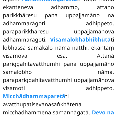
ekanteneva adhammo, attano
parikkhāresu pana uppajjamāno na
adhammarāgoti adhippeto,
paraparikkhāresu uppajjamānova
adhammarāgoti.
Visamalobhābhibhūtā
ti
lobhassa samakālo nāma natthi, ekantaṃ
visamova esa. Attanā
pariggahitavatthumhi pana uppajjamāno
samalobho nāma,
parapariggahitavatthumhi uppajjamānova
visamoti adhippeto.
Micchādhammaparetā
ti
avatthupaṭisevanasaṅkhātena
micchādhammena samannāgatā.
Devo na