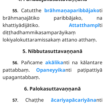
. Catutthe
brāhmaṇaparibbājako
ti
55
brāhmaṇajātiko paribbājako, na
khattiyādijātiko.
Attatthampī
ti
diṭṭhadhammikasamparāyikaṃ
lokiyalokuttaramissakaṃ attano atthaṃ.
5. Nibbutasuttavaṇṇanā
. Pañcame
akālika
nti na kālantare
56
pattabbaṃ.
Opaneyyika
nti paṭipattiyā
upagantabbaṃ.
6. Palokasuttavaṇṇanā
. Chaṭṭhe
ācariyapācariyāna
nti
57