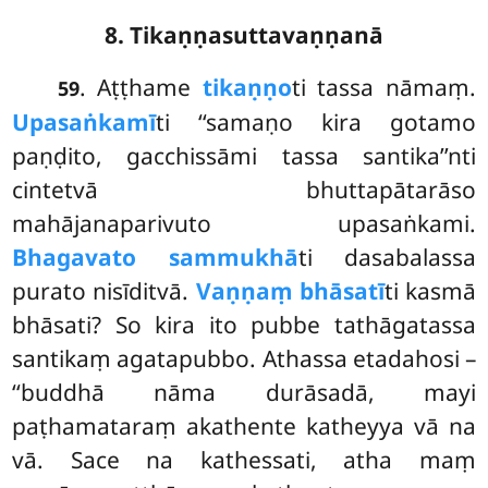
8. Tikaṇṇasuttavaṇṇanā
. Aṭṭhame
tikaṇṇo
ti tassa nāmaṃ.
59
Upasaṅkamī
ti ‘‘samaṇo kira gotamo
paṇḍito, gacchissāmi tassa santika’’nti
cintetvā bhuttapātarāso
mahājanaparivuto upasaṅkami.
Bhagavato sammukhā
ti dasabalassa
purato nisīditvā.
Vaṇṇaṃ bhāsatī
ti kasmā
bhāsati? So kira ito pubbe tathāgatassa
santikaṃ agatapubbo. Athassa etadahosi –
‘‘buddhā nāma durāsadā, mayi
paṭhamataraṃ akathente katheyya vā na
vā. Sace na kathessati, atha maṃ