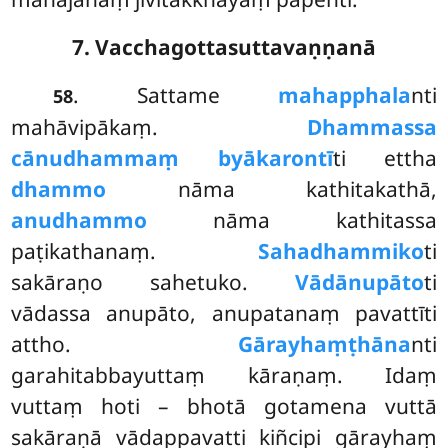
7. Vacchagottasuttavaṇṇanā
. Sattame
mahapphala
nti
58
mahāvipākaṃ.
Dhammassa
cānudhammaṃ byākarontī
ti ettha
dhammo
nāma kathitakathā,
anudhammo
nāma kathitassa
paṭikathanaṃ.
Sahadhammiko
ti
sakāraṇo sahetuko.
Vādānupāto
ti
vādassa anupāto, anupatanaṃ pavattīti
attho.
Gārayhaṃ
ṭhāna
nti
garahitabbayuttaṃ kāraṇaṃ. Idaṃ
vuttaṃ hoti – bhotā gotamena vuttā
sakāraṇā vādappavatti kiñcipi gārayhaṃ