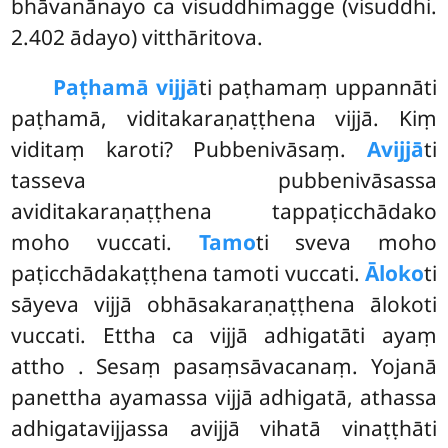
bhāvanānayo ca visuddhimagge (visuddhi.
2.402 ādayo) vitthāritova.
Paṭhamā vijjā
ti paṭhamaṃ uppannāti
paṭhamā, viditakaraṇaṭṭhena vijjā. Kiṃ
viditaṃ karoti? Pubbenivāsaṃ.
Avijjā
ti
tasseva pubbenivāsassa
aviditakaraṇaṭṭhena tappaṭicchādako
moho vuccati.
Tamo
ti sveva moho
paṭicchādakaṭṭhena tamoti vuccati.
Āloko
ti
sāyeva vijjā obhāsakaraṇaṭṭhena ālokoti
vuccati. Ettha ca vijjā adhigatāti ayaṃ
attho
. Sesaṃ pasaṃsāvacanaṃ. Yojanā
panettha ayamassa vijjā adhigatā, athassa
adhigatavijjassa avijjā vihatā vinaṭṭhāti