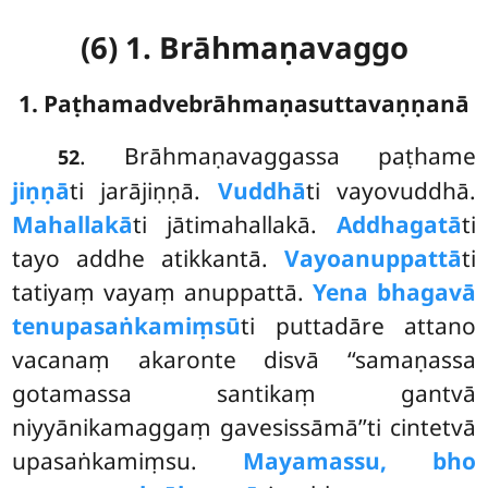
(6) 1. Brāhmaṇavaggo
1. Paṭhamadvebrāhmaṇasuttavaṇṇanā
. Brāhmaṇavaggassa
paṭhame
52
jiṇṇā
ti jarājiṇṇā.
Vuddhā
ti vayovuddhā.
Mahallakā
ti jātimahallakā.
Addhagatā
ti
tayo addhe atikkantā.
Vayoanuppattā
ti
tatiyaṃ vayaṃ anuppattā.
Yena bhagavā
tenupasaṅkamiṃsū
ti puttadāre attano
vacanaṃ akaronte disvā ‘‘samaṇassa
gotamassa santikaṃ gantvā
niyyānikamaggaṃ gavesissāmā’’ti cintetvā
upasaṅkamiṃsu.
Mayamassu, bho