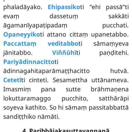
phaladāyako.
Ehipassiko
ti ‘‘ehi passā’’ti
evaṃ dassetuṃ sakkāti
āgamanīyapaṭipadaṃ pucchati.
Opaneyyiko
ti attano cittaṃ upanetabbo.
Paccattaṃ veditabbo
ti sāmaṃyeva
jānitabbo.
Viññūhī
ti paṇḍitehi.
Pariyādinnacitto
ti
ādinnagahitaparāmaṭṭhacitto hutvā.
Cetetī
ti cinteti. Sesamettha uttānameva.
Imasmiṃ pana sutte brāhmaṇena
lokuttaramaggo pucchito, satthārāpi
soyeva kathito. So hi sāmaṃ passitabbattā
sandiṭṭhiko nāmāti.
4. Paribbājakasuttavaṇṇanā