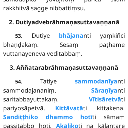
rakkhitvā sagge nibbattiṃsu.
2. Dutiyadvebrāhmaṇasuttavaṇṇanā
. Dutiye
bhājana
nti yaṃkiñci
53
bhaṇḍakaṃ. Sesaṃ paṭhame
vuttanayeneva veditabbaṃ.
3. Aññatarabrāhmaṇasuttavaṇṇanā
. Tatiye
sammodanīya
nti
54
sammodajananiṃ.
Sāraṇīya
nti
saritabbayuttakaṃ.
Vītisāretvā
ti
pariyosāpetvā.
Kittāvatā
ti kittakena.
Sandiṭṭhiko dhammo hotī
ti sāmaṃ
passitabbo hoti.
Akāliko
ti na kālantare