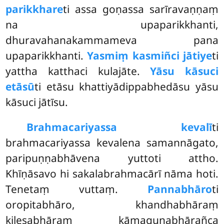
parikkhare
ti assa goṇassa sarīravaṇṇaṃ
na upaparikkhanti,
dhuravahanakammameva pana
upaparikkhanti.
Yasmiṃ kasmiñci jātiye
ti
yattha katthaci kulajāte.
Yāsu kāsuci
etāsū
ti etāsu khattiyādippabhedāsu yāsu
kāsuci jātīsu.
Brahmacariyassa kevalī
ti
brahmacariyassa kevalena samannāgato,
paripuṇṇabhāvena yuttoti attho.
Khīṇāsavo hi sakalabrahmacārī nāma hoti.
Tenetaṃ vuttaṃ.
Pannabhāro
ti
oropitabhāro, khandhabhāraṃ
kilesabhāraṃ kāmaguṇabhārañca