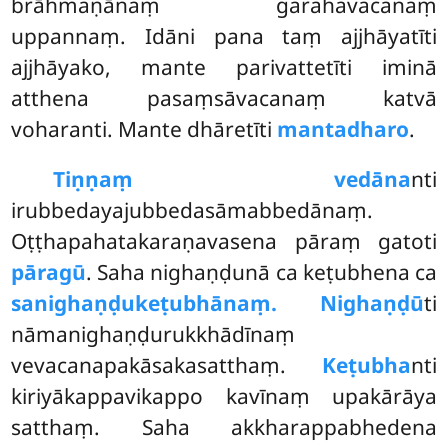
brāhmaṇānaṃ garahavacanaṃ
uppannaṃ. Idāni pana taṃ ajjhāyatīti
ajjhāyako, mante parivattetīti iminā
atthena pasaṃsāvacanaṃ katvā
voharanti. Mante dhāretīti
mantadharo
.
Tiṇṇaṃ vedāna
nti
irubbedayajubbedasāmabbedānaṃ.
Oṭṭhapahatakaraṇavasena pāraṃ gatoti
pāragū
. Saha nighaṇḍunā ca keṭubhena ca
sanighaṇḍukeṭubhānaṃ. Nighaṇḍū
ti
nāmanighaṇḍurukkhādīnaṃ
vevacanapakāsakasatthaṃ.
Keṭubha
nti
kiriyākappavikappo kavīnaṃ upakārāya
satthaṃ. Saha akkharappabhedena