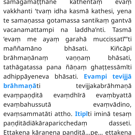
samāgamaṭṭhāne kathentaṃ
evaṃ
vakkhanti ‘tvaṃ idha kasmā kathesi, yena
te samaṇassa gotamassa santikaṃ gantvā
vacanamattampi na laddha’nti. Tasmā
‘evaṃ me ayaṃ garahā muccissatī’’’ti
maññamāno bhāsati. Kiñcāpi
brāhmaṇānaṃ vaṇṇaṃ bhāsati,
tathāgatassa pana ñāṇaṃ ghaṭṭessāmīti
adhippāyeneva bhāsati.
Evampi tevijjā
brāhmaṇā
ti tevijjakabrāhmaṇā
evaṃpaṇḍitā evaṃdhīrā evaṃbyattā
evaṃbahussutā evaṃvādino,
evaṃsammatāti attho.
Itipī
ti iminā tesaṃ
paṇḍitādiākāraparicchedaṃ dasseti.
Ettakena kāraṇena paṇḍitā…pe… ettakena