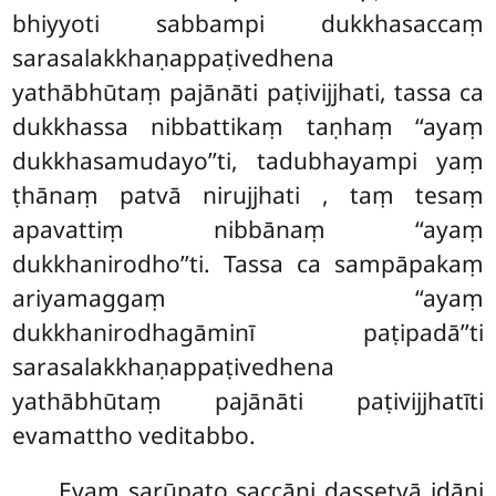
bhiyyoti sabbampi dukkhasaccaṃ
sarasalakkhaṇappaṭivedhena
yathābhūtaṃ pajānāti paṭivijjhati, tassa ca
dukkhassa nibbattikaṃ taṇhaṃ ‘‘ayaṃ
dukkhasamudayo’’ti, tadubhayampi yaṃ
ṭhānaṃ patvā nirujjhati
, taṃ tesaṃ
apavattiṃ nibbānaṃ ‘‘ayaṃ
dukkhanirodho’’ti. Tassa ca sampāpakaṃ
ariyamaggaṃ ‘‘ayaṃ
dukkhanirodhagāminī paṭipadā’’ti
sarasalakkhaṇappaṭivedhena
yathābhūtaṃ pajānāti paṭivijjhatīti
evamattho veditabbo.
Evaṃ sarūpato saccāni dassetvā idāni