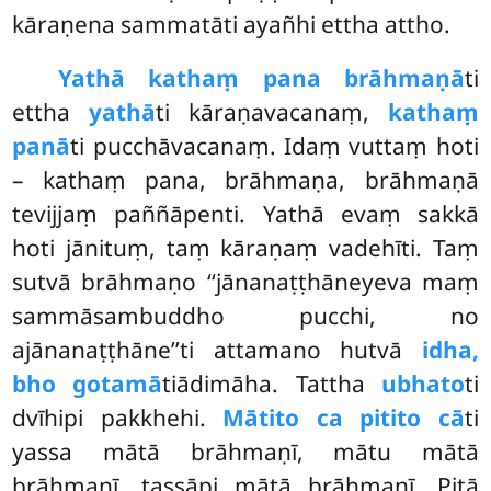
kāraṇena sammatāti ayañhi ettha attho.
Yathā kathaṃ pana brāhmaṇā
ti
ettha
yathā
ti kāraṇavacanaṃ,
kathaṃ
panā
ti pucchāvacanaṃ. Idaṃ vuttaṃ hoti
– kathaṃ pana, brāhmaṇa, brāhmaṇā
tevijjaṃ
paññāpenti. Yathā evaṃ sakkā
hoti jānituṃ, taṃ kāraṇaṃ vadehīti. Taṃ
sutvā brāhmaṇo ‘‘jānanaṭṭhāneyeva maṃ
sammāsambuddho pucchi, no
ajānanaṭṭhāne’’ti attamano hutvā
idha,
bho gotamā
tiādimāha. Tattha
ubhato
ti
dvīhipi pakkhehi.
Mātito ca pitito cā
ti
yassa mātā brāhmaṇī, mātu mātā
brāhmaṇī, tassāpi mātā brāhmaṇī. Pitā