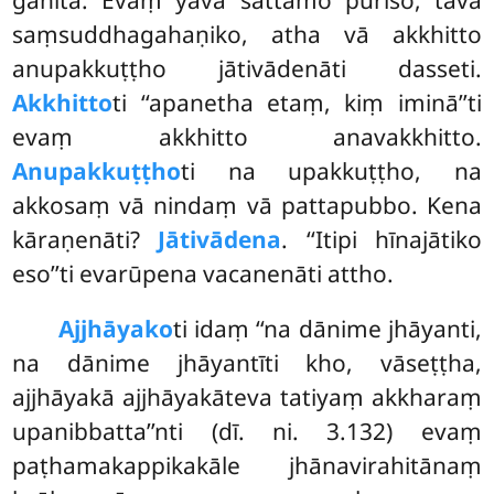
gahitā. Evaṃ yāva sattamo puriso, tāva
saṃsuddhagahaṇiko, atha
vā akkhitto
anupakkuṭṭho jātivādenāti
dasseti.
Akkhitto
ti ‘‘apanetha etaṃ, kiṃ iminā’’ti
evaṃ akkhitto anavakkhitto.
Anupakkuṭṭho
ti na upakkuṭṭho, na
akkosaṃ vā nindaṃ vā pattapubbo. Kena
kāraṇenāti?
Jātivādena
. ‘‘Itipi hīnajātiko
eso’’ti evarūpena vacanenāti attho.
Ajjhāyako
ti idaṃ ‘‘na dānime jhāyanti,
na dānime jhāyantīti kho, vāseṭṭha,
ajjhāyakā ajjhāyakāteva tatiyaṃ akkharaṃ
upanibbatta’’nti (dī. ni. 3.132) evaṃ
paṭhamakappikakāle jhānavirahitānaṃ