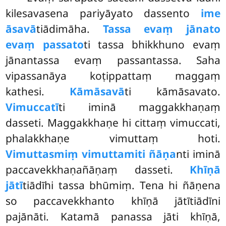
kilesavasena pariyāyato dassento
ime
āsavā
tiādimāha.
Tassa evaṃ jānato
evaṃ passato
ti tassa bhikkhuno evaṃ
jānantassa evaṃ passantassa. Saha
vipassanāya koṭippattaṃ maggaṃ
kathesi.
Kāmāsavā
ti kāmāsavato.
Vimuccatī
ti iminā maggakkhaṇaṃ
dasseti. Maggakkhaṇe hi cittaṃ vimuccati,
phalakkhaṇe
vimuttaṃ hoti.
Vimuttasmiṃ vimuttamiti ñāṇa
nti iminā
paccavekkhaṇañāṇaṃ dasseti.
Khīṇā
jātī
tiādīhi tassa bhūmiṃ. Tena hi ñāṇena
so paccavekkhanto khīṇā jātītiādīni
pajānāti. Katamā panassa
jāti khīṇā,