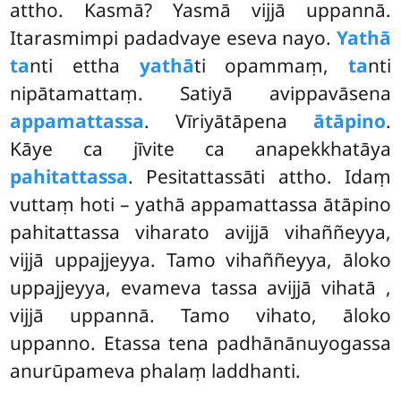
attho. Kasmā? Yasmā vijjā uppannā.
Itarasmimpi padadvaye eseva nayo.
Yathā
ta
nti ettha
yathā
ti opammaṃ,
ta
nti
nipātamattaṃ. Satiyā avippavāsena
appamattassa
. Vīriyātāpena
ātāpino
.
Kāye ca jīvite ca anapekkhatāya
pahitattassa
. Pesitattassāti attho. Idaṃ
vuttaṃ hoti – yathā appamattassa ātāpino
pahitattassa viharato avijjā vihaññeyya,
vijjā uppajjeyya. Tamo vihaññeyya, āloko
uppajjeyya, evameva tassa avijjā vihatā
,
vijjā uppannā. Tamo vihato, āloko
uppanno. Etassa tena padhānānuyogassa
anurūpameva phalaṃ laddhanti.