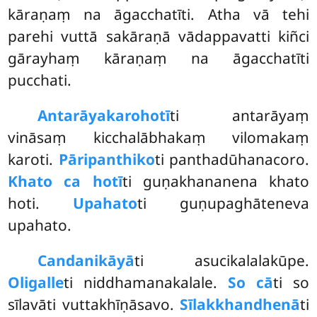
kāraṇaṃ na āgacchatīti. Atha vā tehi
parehi vuttā sakāraṇā vādappavatti kiñci
gārayhaṃ kāraṇaṃ na āgacchatīti
pucchati.
Antarāyakaro
hotī
ti antarāyaṃ
vināsaṃ kicchalābhakaṃ vilomakaṃ
karoti.
Pāripanthiko
ti panthadūhanacoro.
Khato ca hotī
ti guṇakhananena khato
hoti.
Upahato
ti guṇupaghāteneva
upahato.
Candanikāyā
ti
asucikalalakūpe.
Oligalle
ti niddhamanakalale.
So cā
ti so
sīlavāti vuttakhīṇāsavo.
Sīlakkhandhenā
ti