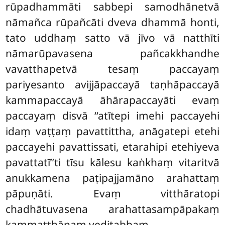
rūpadhammāti sabbepi samodhānetvā
nāmañca rūpañcāti dveva dhammā honti,
tato uddhaṃ satto vā jīvo vā natthīti
nāmarūpavasena pañcakkhandhe
vavatthapetvā tesaṃ paccayaṃ
pariyesanto avijjāpaccayā taṇhāpaccayā
kammapaccayā āhārapaccayāti evaṃ
paccayaṃ disvā ‘‘atītepi imehi paccayehi
idaṃ vaṭṭaṃ pavattittha, anāgatepi etehi
paccayehi pavattissati, etarahipi etehiyeva
pavattatī’’ti tīsu kālesu kaṅkhaṃ vitaritvā
anukkamena paṭipajjamāno arahattaṃ
pāpuṇāti. Evaṃ vitthāratopi
chadhātuvasena arahattasampāpakaṃ
kammaṭṭhānaṃ veditabbaṃ.