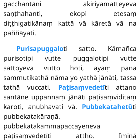
gacchantāni akiriyamatteyeva
saṇṭhahanti, ekopi etesaṃ
diṭṭhigatikānaṃ kattā vā kāretā vā na
paññāyati.
Purisapuggalo
ti satto. Kāmañca
purisotipi vutte puggalotipi vutte
sattoyeva vutto hoti, ayaṃ pana
sammutikathā nāma yo yathā jānāti, tassa
tathā vuccati.
Paṭisaṃvedetī
ti attano
santāne uppannaṃ jānāti paṭisaṃviditaṃ
karoti, anubhavati vā.
Pubbekatahetū
ti
pubbekatakāraṇā,
pubbekatakammapaccayeneva
paṭisaṃvedetīti attho. Iminā