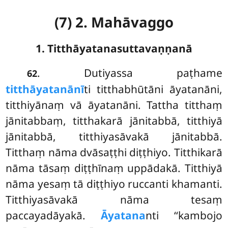
(7) 2. Mahāvaggo
1. Titthāyatanasuttavaṇṇanā
. Dutiyassa
paṭhame
62
titthāyatanānī
ti titthabhūtāni āyatanāni,
titthiyānaṃ vā āyatanāni. Tattha titthaṃ
jānitabbaṃ, titthakarā jānitabbā, titthiyā
jānitabbā, titthiyasāvakā jānitabbā.
Titthaṃ nāma dvāsaṭṭhi diṭṭhiyo. Titthikarā
nāma tāsaṃ diṭṭhīnaṃ uppādakā. Titthiyā
nāma yesaṃ tā diṭṭhiyo ruccanti khamanti.
Titthiyasāvakā nāma tesaṃ
paccayadāyakā.
Āyatana
nti ‘‘kambojo