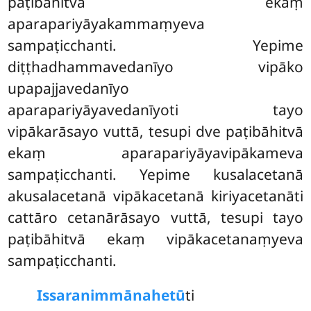
paṭibāhitvā ekaṃ
aparapariyāyakammaṃyeva
sampaṭicchanti. Yepime
diṭṭhadhammavedanīyo vipāko
upapajjavedanīyo
aparapariyāyavedanīyoti tayo
vipākarāsayo vuttā, tesupi dve paṭibāhitvā
ekaṃ aparapariyāyavipākameva
sampaṭicchanti. Yepime kusalacetanā
akusalacetanā vipākacetanā kiriyacetanāti
cattāro cetanārāsayo vuttā, tesupi tayo
paṭibāhitvā ekaṃ vipākacetanaṃyeva
sampaṭicchanti.
Issaranimmānahetū
ti