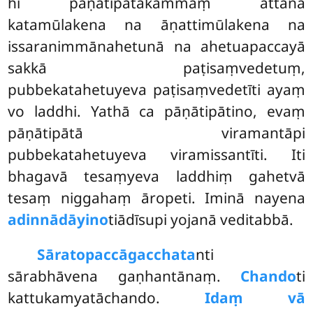
hi pāṇātipātakammaṃ attanā
katamūlakena na āṇattimūlakena na
issaranimmānahetunā
na ahetuapaccayā
sakkā paṭisaṃvedetuṃ,
pubbekatahetuyeva paṭisaṃvedetīti ayaṃ
vo laddhi. Yathā ca pāṇātipātino, evaṃ
pāṇātipātā viramantāpi
pubbekatahetuyeva viramissantīti. Iti
bhagavā tesaṃyeva laddhiṃ gahetvā
tesaṃ niggahaṃ āropeti. Iminā nayena
adinnādāyino
tiādīsupi yojanā veditabbā.
Sārato
paccāgacchata
nti
sārabhāvena gaṇhantānaṃ.
Chando
ti
kattukamyatāchando.
Idaṃ vā