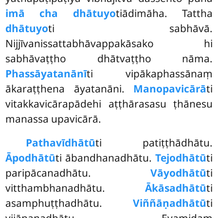
imā cha dhātuyo
tiādimāha. Tattha
dhātuyo
ti sabhāvā.
Nijjīvanissattabhāvappakāsako hi
sabhāvaṭṭho dhātvaṭṭho nāma.
Phassāyatanānī
ti
vipākaphassānaṃ
ākaraṭṭhena āyatanāni.
Manopavicārā
ti
vitakkavicārapādehi aṭṭhārasasu ṭhānesu
manassa upavicārā.
Pathavīdhātū
ti patiṭṭhādhātu.
Āpodhātū
ti ābandhanadhātu.
Tejodhātū
ti
paripācanadhātu.
Vāyodhātū
ti
vitthambhanadhātu.
Ākāsadhātū
ti
asamphuṭṭhadhātu.
Viññāṇadhātū
ti