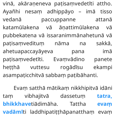
vinā, akāraṇeneva paṭisaṃvedetīti attho.
Ayañhi nesaṃ adhippāyo – imā tisso
vedanā paccuppanne attanā
katamūlakena vā āṇattimūlakena vā
pubbekatena vā issaranimmānahetunā vā
paṭisaṃvedituṃ nāma na sakkā,
ahetuapaccayāyeva pana imā
paṭisaṃvedetīti. Evaṃvādino panete
heṭṭhā vuttesu rogādīsu ekampi
asampaṭicchitvā sabbaṃ paṭibāhanti.
Evaṃ satthā mātikaṃ nikkhipitvā idāni
taṃ vibhajitvā dassetuṃ
tatra,
bhikkhave
tiādimāha. Tattha
evaṃ
vadāmī
ti laddhipatiṭṭhāpanatthaṃ evaṃ