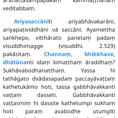
veditabbaṃ.
Ariyasaccānī
ti
ariyabhāvakarāni,
ariyapaṭividdhāni vā saccāni. Ayamettha
saṅkhepo, vitthārato panetaṃ padaṃ
visuddhimagge (visuddhi. 2.529)
pakāsitaṃ.
Channaṃ, bhikkhave,
dhātūna
nti idaṃ kimatthaṃ āraddhaṃ?
Sukhāvabodhanatthaṃ. Yassa hi
tathāgato dvādasapadaṃ paccayāvaṭṭaṃ
kathetukāmo hoti, tassa gabbhāvakkanti
vaṭṭaṃ dasseti. Gabbhāvakkanti
vaṭṭasmiṃ hi dassite kathetumpi sukhaṃ
hoti
paraṃ avabodhe utumpīti