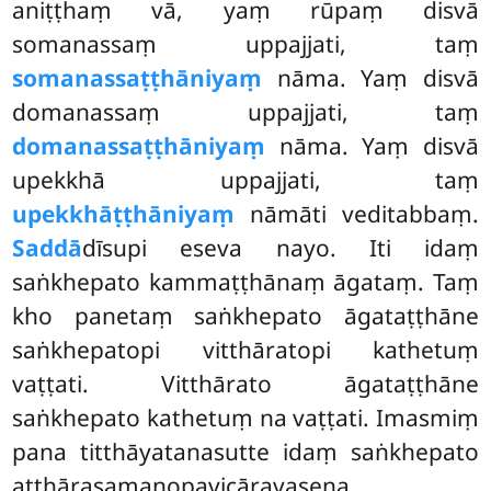
aniṭṭhaṃ vā, yaṃ rūpaṃ disvā
somanassaṃ uppajjati, taṃ
somanassaṭṭhāniyaṃ
nāma. Yaṃ disvā
domanassaṃ uppajjati, taṃ
domanassaṭṭhāniyaṃ
nāma. Yaṃ disvā
upekkhā uppajjati, taṃ
upekkhāṭṭhāniyaṃ
nāmāti veditabbaṃ.
Saddā
dīsupi eseva nayo. Iti idaṃ
saṅkhepato kammaṭṭhānaṃ āgataṃ. Taṃ
kho panetaṃ saṅkhepato āgataṭṭhāne
saṅkhepatopi vitthāratopi kathetuṃ
vaṭṭati. Vitthārato āgataṭṭhāne
saṅkhepato kathetuṃ na vaṭṭati. Imasmiṃ
pana titthāyatanasutte idaṃ saṅkhepato
aṭṭhārasamanopavicāravasena