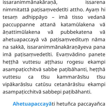
issaranimmānakāraṇā, issarena
nimmitattā paṭisaṃvedetīti attho. Ayaṃ hi
tesaṃ adhippāyo
– imā tisso vedanā
paccuppanne attanā katamūlakena vā
āṇattimūlakena vā pubbekatena vā
ahetuapaccayā vā paṭisaṃvedituṃ nāma
na sakkā, issaranimmānakāraṇāyeva pana
imā paṭisaṃvedetīti. Evaṃvādino panete
heṭṭhā vuttesu aṭṭhasu rogesu ekampi
asampaṭicchitvā sabbe paṭibāhanti, heṭṭhā
vuttesu ca tīsu kammarāsīsu tīsu
vipākarāsīsu catūsu cetanārāsīsu ekampi
asampaṭicchitvā sabbepi paṭibāhanti.
Ahetuapaccayā
ti hetuñca paccayañca