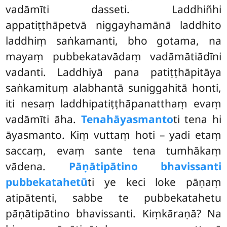
vadāmīti dasseti. Laddhiñhi
appatiṭṭhāpetvā niggayhamānā laddhito
laddhiṃ saṅkamanti, bho gotama, na
mayaṃ pubbekatavādaṃ vadāmātiādīni
vadanti. Laddhiyā pana patiṭṭhāpitāya
saṅkamituṃ alabhantā suniggahitā honti,
iti nesaṃ laddhipatiṭṭhāpanatthaṃ evaṃ
vadāmīti āha.
Tenahāyasmanto
ti tena hi
āyasmanto. Kiṃ vuttaṃ hoti – yadi etaṃ
saccaṃ, evaṃ sante tena tumhākaṃ
vādena.
Pāṇātipātino bhavissanti
pubbekatahetū
ti ye keci loke pāṇaṃ
atipātenti, sabbe te pubbekatahetu
pāṇātipātino bhavissanti. Kiṃkāraṇā? Na