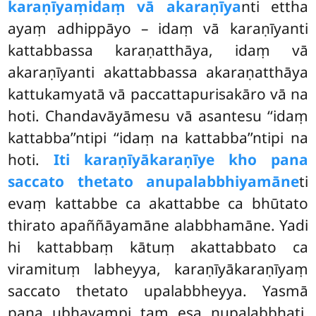
karaṇīyaṃ
idaṃ vā akaraṇīya
nti ettha
ayaṃ adhippāyo – idaṃ vā karaṇīyanti
kattabbassa karaṇatthāya, idaṃ vā
akaraṇīyanti akattabbassa akaraṇatthāya
kattukamyatā vā paccattapurisakāro vā na
hoti. Chandavāyāmesu vā asantesu ‘‘idaṃ
kattabba’’ntipi ‘‘idaṃ na kattabba’’ntipi na
hoti.
Iti karaṇīyākaraṇīye kho pana
saccato thetato anupalabbhiyamāne
ti
evaṃ kattabbe ca akattabbe ca bhūtato
thirato apaññāyamāne alabbhamāne. Yadi
hi kattabbaṃ kātuṃ akattabbato ca
viramituṃ labheyya, karaṇīyākaraṇīyaṃ
saccato thetato upalabbheyya. Yasmā
pana ubhayampi taṃ esa nupalabbhati,