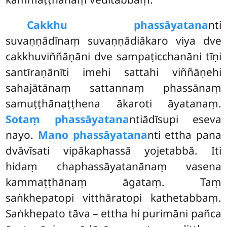
Cakkhu phassāyatana
nti
suvaṇṇādīnaṃ suvaṇṇādiākaro viya dve
cakkhuviññāṇāni dve sampaṭicchanāni tīṇi
santīraṇānīti imehi sattahi viññāṇehi
sahajātānaṃ sattannaṃ phassānaṃ
samuṭṭhānaṭṭhena ākaroti āyatanaṃ.
Sotaṃ phassāyatana
ntiādīsupi eseva
nayo.
Mano phassāyatana
nti
ettha pana
dvāvīsati vipākaphassā yojetabbā. Iti
hidaṃ chaphassāyatanānaṃ vasena
kammaṭṭhānaṃ āgataṃ. Taṃ
saṅkhepatopi vitthāratopi kathetabbaṃ.
Saṅkhepato tāva – ettha hi purimāni pañca