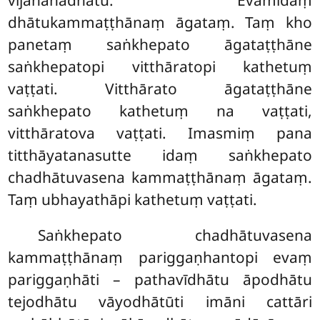
vijānanadhātu. Evamidaṃ
dhātukammaṭṭhānaṃ āgataṃ. Taṃ kho
panetaṃ saṅkhepato āgataṭṭhāne
saṅkhepatopi vitthāratopi kathetuṃ
vaṭṭati. Vitthārato āgataṭṭhāne
saṅkhepato kathetuṃ na vaṭṭati,
vitthāratova vaṭṭati. Imasmiṃ pana
titthāyatanasutte idaṃ saṅkhepato
chadhātuvasena kammaṭṭhānaṃ āgataṃ.
Taṃ ubhayathāpi kathetuṃ vaṭṭati.
Saṅkhepato chadhātuvasena
kammaṭṭhānaṃ pariggaṇhantopi evaṃ
pariggaṇhāti – pathavīdhātu āpodhātu
tejodhātu vāyodhātūti imāni cattāri