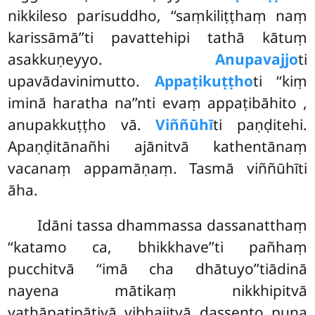
nikkileso parisuddho, ‘‘saṃkiliṭṭhaṃ naṃ
karissāmā’’ti pavattehipi tathā kātuṃ
asakkuṇeyyo.
Anupavajjo
ti
upavādavinimutto.
Appaṭikuṭṭho
ti ‘‘kiṃ
iminā haratha na’’nti evaṃ appaṭibāhito
,
anupakkuṭṭho vā.
Viññūhī
ti paṇḍitehi.
Apaṇḍitānañhi ajānitvā kathentānaṃ
vacanaṃ appamāṇaṃ. Tasmā viññūhīti
āha.
Idāni tassa dhammassa dassanatthaṃ
‘‘katamo ca, bhikkhave’’ti pañhaṃ
pucchitvā ‘‘imā cha dhātuyo’’tiādinā
nayena mātikaṃ nikkhipitvā
yathāpaṭipāṭiyā vibhajitvā dassento puna