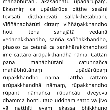
mahābhūtāni, ākāsadhātu upādārūpaṃ.
Ekasmiṃ ca upādārūpe diṭṭhe sesāni
tevīsati diṭṭhānevāti sallakkhetabbāni.
Viññāṇadhātūti cittaṃ viññāṇakkhandho
hoti, tena sahajātā vedanā
vedanākkhandho, saññā saññākkhandho,
phasso ca cetanā ca saṅkhārakkhandhoti
ime cattāro arūpakkhandhā nāma. Cattāri
pana mahābhūtāni catunnañca
mahābhūtānaṃ upādārūpaṃ
rūpakkhandho nāma. Tattha cattāro
arūpakkhandhā nāmaṃ, rūpakkhandho
rūpanti nāmañca rūpañcāti dveyeva
dhammā honti, tato uddhaṃ satto vā jīvo
vā natthīti evaṃ ekassa bhikkhuno