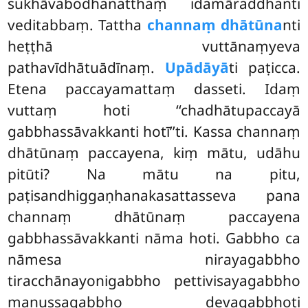
sukhāvabodhanatthaṃ idamāraddhanti
veditabbaṃ. Tattha
channaṃ dhātūna
nti
heṭṭhā vuttānaṃyeva
pathavīdhātuādīnaṃ.
Upādāyā
ti paṭicca.
Etena paccayamattaṃ dasseti. Idaṃ
vuttaṃ hoti ‘‘chadhātupaccayā
gabbhassāvakkanti hotī’’ti. Kassa channaṃ
dhātūnaṃ paccayena, kiṃ mātu, udāhu
pitūti? Na mātu na pitu,
paṭisandhiggaṇhanakasattasseva pana
channaṃ dhātūnaṃ paccayena
gabbhassāvakkanti nāma hoti. Gabbho ca
nāmesa nirayagabbho
tiracchānayonigabbho pettivisayagabbho
manussagabbho devagabbhoti