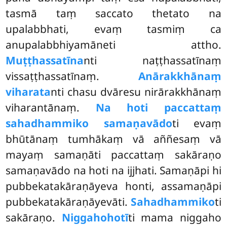
tasmā taṃ saccato thetato na
upalabbhati, evaṃ tasmiṃ ca
anupalabbhiyamāneti attho.
Muṭṭhassatīna
nti naṭṭhassatīnaṃ
vissaṭṭhassatīnaṃ.
Anārakkhānaṃ
viharata
nti chasu dvāresu nirārakkhānaṃ
viharantānaṃ.
Na hoti paccattaṃ
sahadhammiko samaṇavādo
ti evaṃ
bhūtānaṃ tumhākaṃ vā aññesaṃ vā
mayaṃ samaṇāti paccattaṃ sakāraṇo
samaṇavādo na hoti na ijjhati. Samaṇāpi hi
pubbekatakāraṇāyeva honti, assamaṇāpi
pubbekatakāraṇāyevāti.
Sahadhammiko
ti
sakāraṇo.
Niggaho
hotī
ti mama niggaho