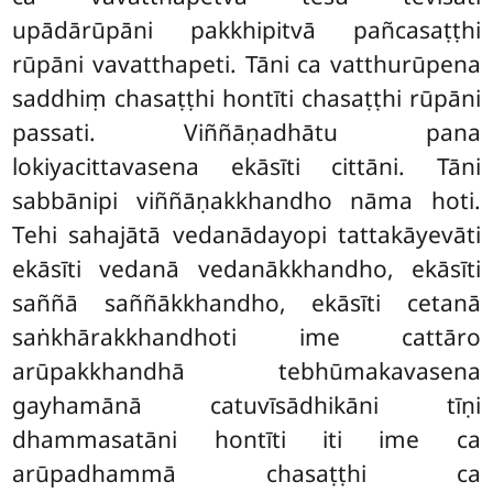
upādārūpāni pakkhipitvā pañcasaṭṭhi
rūpāni vavatthapeti. Tāni ca vatthurūpena
saddhiṃ chasaṭṭhi hontīti chasaṭṭhi rūpāni
passati. Viññāṇadhātu pana
lokiyacittavasena ekāsīti cittāni. Tāni
sabbānipi viññāṇakkhandho nāma hoti.
Tehi sahajātā vedanādayopi tattakāyevāti
ekāsīti vedanā vedanākkhandho, ekāsīti
saññā saññākkhandho, ekāsīti cetanā
saṅkhārakkhandhoti ime cattāro
arūpakkhandhā tebhūmakavasena
gayhamānā catuvīsādhikāni tīṇi
dhammasatāni hontīti iti ime ca
arūpadhammā chasaṭṭhi ca