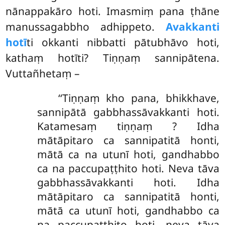
nānappakāro hoti. Imasmiṃ pana ṭhāne
manussagabbho adhippeto.
Avakkanti
hotī
ti okkanti nibbatti pātubhāvo hoti,
kathaṃ hotīti? Tiṇṇaṃ sannipātena.
Vuttañhetaṃ –
‘‘Tiṇṇaṃ kho pana, bhikkhave,
sannipātā gabbhassāvakkanti hoti.
Katamesaṃ tiṇṇaṃ
? Idha
mātāpitaro ca sannipatitā honti,
mātā ca na utunī hoti, gandhabbo
ca na paccupaṭṭhito hoti. Neva tāva
gabbhassāvakkanti hoti. Idha
mātāpitaro ca sannipatitā honti,
mātā ca utunī hoti, gandhabbo ca
na paccupaṭṭhito hoti, neva tāva