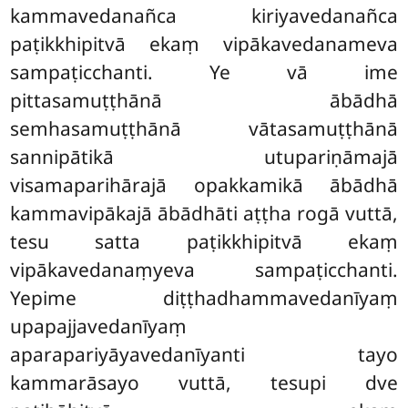
kammavedanañca kiriyavedanañca
paṭikkhipitvā ekaṃ vipākavedanameva
sampaṭicchanti. Ye vā ime
pittasamuṭṭhānā ābādhā
semhasamuṭṭhānā vātasamuṭṭhānā
sannipātikā utupariṇāmajā
visamaparihārajā opakkamikā ābādhā
kammavipākajā ābādhāti aṭṭha rogā vuttā,
tesu satta paṭikkhipitvā ekaṃ
vipākavedanaṃyeva sampaṭicchanti.
Yepime diṭṭhadhammavedanīyaṃ
upapajjavedanīyaṃ
aparapariyāyavedanīyanti tayo
kammarāsayo vuttā, tesupi dve