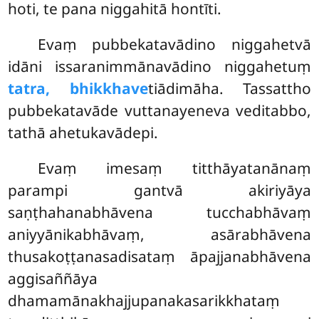
hoti, te pana niggahitā hontīti.
Evaṃ pubbekatavādino niggahetvā
idāni issaranimmānavādino niggahetuṃ
tatra, bhikkhave
tiādimāha. Tassattho
pubbekatavāde vuttanayeneva veditabbo,
tathā ahetukavādepi.
Evaṃ imesaṃ titthāyatanānaṃ
parampi gantvā akiriyāya
saṇṭhahanabhāvena tucchabhāvaṃ
aniyyānikabhāvaṃ, asārabhāvena
thusakoṭṭanasadisataṃ āpajjanabhāvena
aggisaññāya
dhamamānakhajjupanakasarikkhataṃ