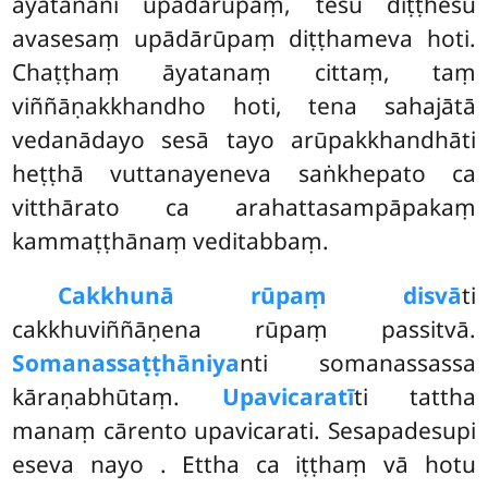
āyatanāni upādārūpaṃ, tesu diṭṭhesu
avasesaṃ upādārūpaṃ diṭṭhameva hoti.
Chaṭṭhaṃ āyatanaṃ cittaṃ, taṃ
viññāṇakkhandho hoti, tena sahajātā
vedanādayo sesā tayo arūpakkhandhāti
heṭṭhā vuttanayeneva saṅkhepato ca
vitthārato ca arahattasampāpakaṃ
kammaṭṭhānaṃ veditabbaṃ.
Cakkhunā rūpaṃ disvā
ti
cakkhuviññāṇena rūpaṃ passitvā.
Somanassaṭṭhāniya
nti somanassassa
kāraṇabhūtaṃ.
Upavicaratī
ti tattha
manaṃ cārento upavicarati. Sesapadesupi
eseva nayo
. Ettha ca iṭṭhaṃ vā hotu