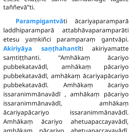
taññevā’’ti.
Parampi
gantvā
ti ācariyaparamparā
laddhiparamparā attabhāvaparamparāti
etesu yaṃkiñci paramparaṃ gantvāpi.
Akiriyāya saṇṭhahantī
ti akiriyamatte
saṃtiṭṭhanti. ‘‘Amhākaṃ ācariyo
pubbekatavādī, amhākaṃ pācariyo
pubbekatavādī, amhākaṃ ācariyapācariyo
pubbekatavādī. Amhākaṃ ācariyo
issaranimmānavādī
, amhākaṃ pācariyo
issaranimmānavādī, amhākaṃ
ācariyapācariyo issaranimmānavādī.
Amhākaṃ ācariyo ahetuapaccayavādī,
amhākaṃ pācariyo ahetuapaccayavādī,