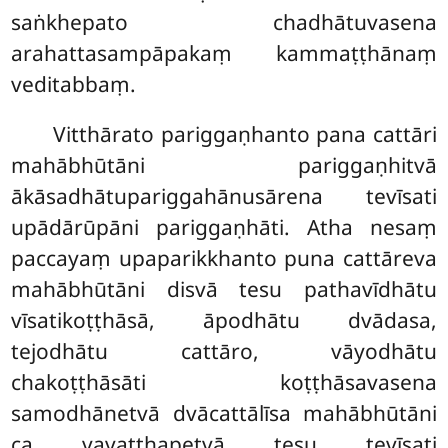
saṅkhepato chadhātuvasena
arahattasampāpakaṃ kammaṭṭhānaṃ
veditabbaṃ.
Vitthārato pariggaṇhanto pana cattāri
mahābhūtāni pariggaṇhitvā
ākāsadhātupariggahānusārena tevīsati
upādārūpāni pariggaṇhāti. Atha nesaṃ
paccayaṃ upaparikkhanto
puna cattāreva
mahābhūtāni disvā tesu pathavīdhātu
vīsatikoṭṭhāsā, āpodhātu dvādasa,
tejodhātu cattāro, vāyodhātu
chakoṭṭhāsāti koṭṭhāsavasena
samodhānetvā dvācattālīsa mahābhūtāni
ca vavatthapetvā tesu tevīsati