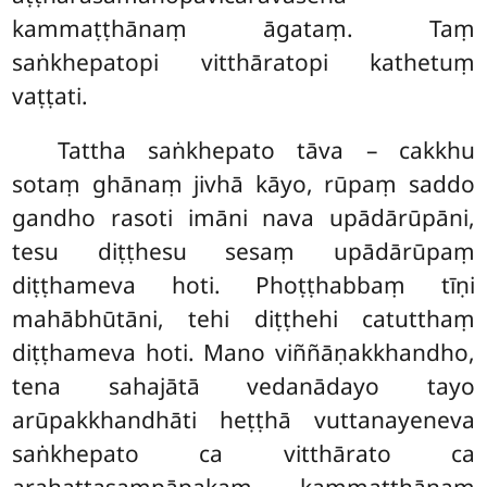
kammaṭṭhānaṃ āgataṃ. Taṃ
saṅkhepatopi vitthāratopi kathetuṃ
vaṭṭati.
Tattha saṅkhepato tāva – cakkhu
sotaṃ ghānaṃ jivhā kāyo, rūpaṃ saddo
gandho rasoti imāni nava upādārūpāni,
tesu diṭṭhesu sesaṃ upādārūpaṃ
diṭṭhameva hoti. Phoṭṭhabbaṃ tīṇi
mahābhūtāni, tehi diṭṭhehi catutthaṃ
diṭṭhameva hoti. Mano viññāṇakkhandho,
tena sahajātā vedanādayo tayo
arūpakkhandhāti heṭṭhā vuttanayeneva
saṅkhepato ca vitthārato ca
arahattasampāpakaṃ kammaṭṭhānaṃ