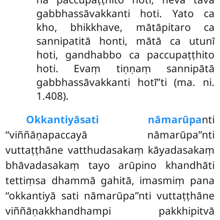
gabbhassāvakkanti hoti. Yato ca
kho, bhikkhave, mātāpitaro ca
sannipatitā honti, mātā ca utunī
hoti, gandhabbo ca paccupaṭṭhito
hoti. Evaṃ tiṇṇaṃ sannipātā
gabbhassāvakkanti hotī’’ti (ma. ni.
1.408).
Okkantiyā
sati nāmarūpa
nti
‘‘viññāṇapaccayā nāmarūpa’’nti
vuttaṭṭhāne vatthudasakaṃ kāyadasakaṃ
bhāvadasakaṃ tayo arūpino khandhāti
tettiṃsa dhammā gahitā, imasmiṃ pana
‘‘okkantiyā sati nāmarūpa’’nti vuttaṭṭhāne
viññāṇakkhandhampi pakkhipitvā