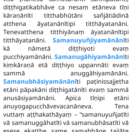
diṭṭhigatikabhāve ca nesaṃ etāneva tīṇi
kāraṇānīti titthabhūtāni sañjātiādinā
atthena āyatanānītipi titthāyatanāni.
Tenevatthena titthiyānaṃ āyatanānītipi
titthāyatanāni.
Samanuyuñjiyamānānī
ti
kā nāmetā diṭṭhiyoti evaṃ
pucchiyamānāni.
Samanugāhiyamānānī
ti
kiṃkāraṇā etā diṭṭhiyo uppannāti evaṃ
sammā anuggāhiyamānāni.
Samanubhāsiyamānānī
ti paṭinissajjetha
etāni pāpakāni diṭṭhigatānīti evaṃ sammā
anusāsiyamānāni. Apica tīṇipi etāni
anuyogapucchāvevacanāneva. Tena
vuttaṃ aṭṭhakathāyaṃ – ‘‘samanuyuñjatīti
vā samanuggāhatīti vā samanubhāsatīti vā
esese ekaṭṭhe same samabhāge tajjāte