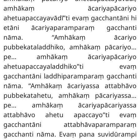
amhākaṃ ācariyapācariyo
ahetuapaccayavādī’’ti evaṃ gacchantāni hi
etāni ācariyaparamparaṃ gacchanti
nāma. ‘‘Amhākaṃ ācariyo
pubbekataladdhiko, amhākaṃ pācariyo…
pe… amhākaṃ ācariyapācariyo
ahetuapaccayaladdhiko’’ti evaṃ
gacchantāni laddhiparamparaṃ gacchanti
nāma. ‘‘Amhākaṃ ācariyassa attabhāvo
pubbekatahetu, amhākaṃ pācariyassa…
pe…
amhākaṃ ācariyapācariyassa
attabhāvo ahetu apaccayo’’ti evaṃ
gacchantāni attabhāvaparamparaṃ
gacchanti nāma. Evaṃ pana suvidūrampi