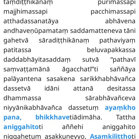
taṃdiṭṭhikānaṃ purimassapi
majjhimassapi pacchimassapi
atthadassanatāya abhāvena
andhaveṇūpamataṃ saddamatteneva tāni
gahetvā sāradiṭṭhikānaṃ pathaviyaṃ
patitassa beluvapakkassa
daddabhāyitasaddaṃ sutvā ‘‘pathavī
saṃvaṭṭamānā āgacchatī’’ti saññāya
palāyantena sasakena sarikkhabhāvañca
dassetvā idāni attanā desitassa
dhammassa sārabhāvañceva
niyyānikabhāvañca dassetuṃ
ayaṃ
kho
pana, bhikkhave
tiādimāha. Tattha
aniggahito
ti aññehi aniggahito
niggahetuṃ asakkuṇeyyo.
Asaṃkiliṭṭho
ti