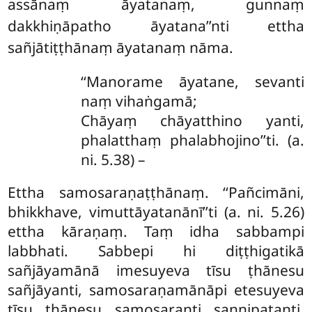
assānaṃ āyatanaṃ, gunnaṃ
dakkhiṇāpatho āyatana’’nti ettha
sañjātiṭṭhānaṃ āyatanaṃ nāma.
‘‘Manorame āyatane, sevanti
naṃ vihaṅgamā;
Chāyaṃ chāyatthino yanti,
phalatthaṃ phalabhojino’’ti. (a.
ni. 5.38) –
Ettha samosaraṇaṭṭhānaṃ. ‘‘Pañcimāni,
bhikkhave, vimuttāyatanānī’’ti (a. ni. 5.26)
ettha kāraṇaṃ. Taṃ
idha sabbampi
labbhati. Sabbepi hi diṭṭhigatikā
sañjāyamānā imesuyeva tīsu ṭhānesu
sañjāyanti, samosaraṇamānāpi etesuyeva
tīsu ṭhānesu samosaranti sannipatanti,