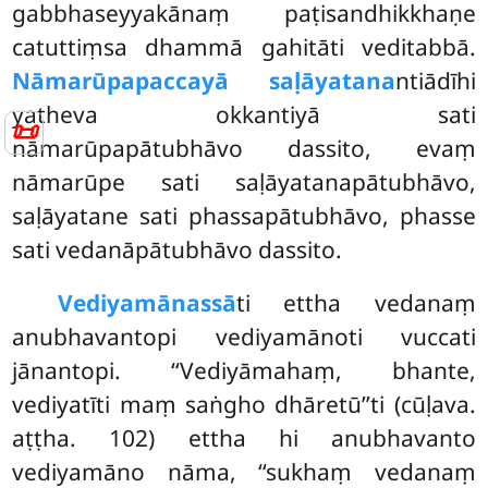
gabbhaseyyakānaṃ paṭisandhikkhaṇe
catuttiṃsa dhammā gahitāti veditabbā.
Nāmarūpapaccayā saḷāyatana
ntiādīhi
yatheva okkantiyā sati
📜
nāmarūpapātubhāvo dassito, evaṃ
nāmarūpe sati saḷāyatanapātubhāvo,
saḷāyatane sati phassapātubhāvo, phasse
sati vedanāpātubhāvo dassito.
Vediyamānassā
ti
ettha vedanaṃ
anubhavantopi vediyamānoti vuccati
jānantopi. ‘‘Vediyāmahaṃ, bhante,
vediyatīti maṃ saṅgho dhāretū’’ti (cūḷava.
aṭṭha. 102) ettha hi anubhavanto
vediyamāno nāma, ‘‘sukhaṃ vedanaṃ