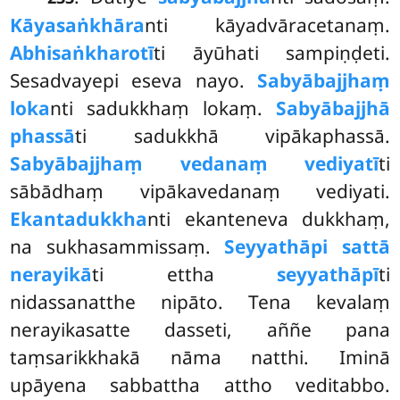
Kāyasaṅkhāra
nti kāyadvāracetanaṃ.
Abhisaṅkharotī
ti āyūhati sampiṇḍeti.
Sesadvayepi eseva nayo.
Sabyābajjhaṃ
loka
nti sadukkhaṃ lokaṃ.
Sabyābajjhā
phassā
ti sadukkhā vipākaphassā.
Sabyābajjhaṃ vedanaṃ vediyatī
ti
sābādhaṃ vipākavedanaṃ vediyati.
Ekantadukkha
nti ekanteneva dukkhaṃ,
na sukhasammissaṃ.
Seyyathāpi sattā
nerayikā
ti ettha
seyyathāpī
ti
nidassanatthe nipāto. Tena kevalaṃ
nerayikasatte dasseti, aññe pana
taṃsarikkhakā nāma natthi. Iminā
upāyena sabbattha attho veditabbo.