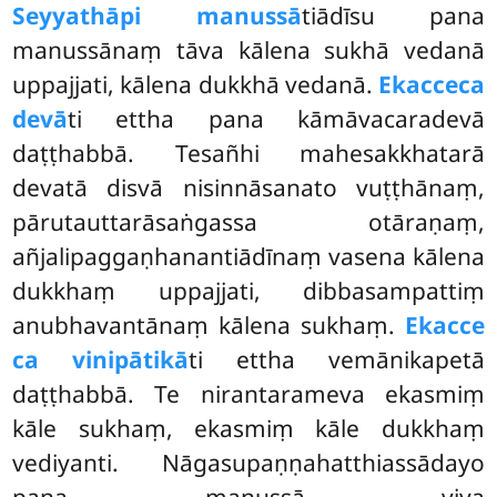
Seyyathāpi manussā
tiādīsu pana
manussānaṃ tāva kālena sukhā vedanā
uppajjati, kālena dukkhā vedanā.
Ekacce
ca
devā
ti ettha pana kāmāvacaradevā
daṭṭhabbā. Tesañhi mahesakkhatarā
devatā disvā nisinnāsanato vuṭṭhānaṃ,
pārutauttarāsaṅgassa otāraṇaṃ,
añjalipaggaṇhanantiādīnaṃ vasena kālena
dukkhaṃ uppajjati, dibbasampattiṃ
anubhavantānaṃ kālena sukhaṃ.
Ekacce
ca vinipātikā
ti ettha vemānikapetā
daṭṭhabbā. Te nirantarameva ekasmiṃ
kāle sukhaṃ, ekasmiṃ kāle
dukkhaṃ
vediyanti. Nāgasupaṇṇahatthiassādayo
pana manussā viya