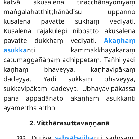
katvā akusalena tiracchānayoniyaṃ
maṅgalahatthiṭṭhānādīsu uppanno
kusalena pavatte sukhaṃ vediyati.
Kusalena rājakulepi nibbatto akusalena
pavatte dukkhaṃ vediyati.
Akaṇhaṃ
asukka
nti kammakkhayakaraṃ
catumaggañāṇaṃ adhippetaṃ. Tañhi yadi
kaṇhaṃ bhaveyya, kaṇhavipākaṃ
dadeyya. Yadi sukkaṃ bhaveyya,
sukkavipākaṃ dadeyya. Ubhayavipākassa
pana appadānato akaṇhaṃ asukkanti
ayamettha attho.
2. Vitthārasuttavaṇṇanā
. Dutiye
sabyābajjha
nti sadosaṃ.
233