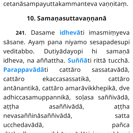
cetanāsampayuttakammanteva vaṇṇitaṃ.
10. Samaṇasuttavaṇṇanā
. Dasame
idhevā
ti imasmiṃyeva
241
sāsane. Ayaṃ pana niyamo sesapadesupi
veditabbo. Dutiyādayopi hi samaṇā
idheva, na aññattha.
Suññā
ti rittā tucchā.
Parappavādā
ti cattāro sassatavādā,
cattāro ekaccasassatikā, cattāro
antānantikā, cattāro amarāvikkhepikā, dve
adhiccasamuppannikā, soḷasa saññivādā,
aṭṭha asaññivādā, aṭṭha
nevasaññināsaññivādā, satta
ucchedavādā, pañca