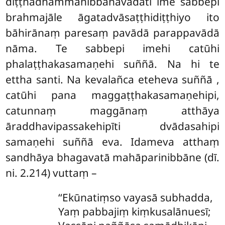
diṭṭhadhammanibbānavādāti ime sabbepi
brahmajāle āgatadvāsaṭṭhidiṭṭhiyo ito
bāhirānaṃ paresaṃ pavādā parappavādā
nāma. Te sabbepi imehi catūhi
phalaṭṭhakasamaṇehi suññā. Na hi te
ettha santi. Na kevalañca eteheva suññā
,
catūhi pana maggaṭṭhakasamaṇehipi,
catunnaṃ maggānaṃ atthāya
āraddhavipassakehipīti dvādasahipi
samaṇehi suññā eva. Idameva atthaṃ
sandhāya bhagavatā mahāparinibbāne (dī.
ni. 2.214) vuttaṃ –
‘‘Ekūnatiṃso
vayasā subhadda,
Yaṃ pabbajiṃ kiṃkusalānuesī;