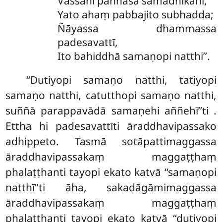
Vassāni paññāsa samādhikāni,
Yato ahaṃ pabbajito subhadda;
Ñāyassa dhammassa
padesavattī,
Ito bahiddhā samaṇopi natthi’’.
‘‘Dutiyopi samaṇo natthi, tatiyopi
samaṇo natthi, catutthopi samaṇo natthi,
suññā parappavādā samaṇehi aññehī’’ti
.
Ettha hi padesavattīti āraddhavipassako
adhippeto. Tasmā sotāpattimaggassa
āraddhavipassakaṃ maggaṭṭhaṃ
phalaṭṭhanti tayopi ekato katvā ‘‘samaṇopi
natthī’’ti āha, sakadāgāmimaggassa
āraddhavipassakaṃ maggaṭṭhaṃ
phalaṭṭhanti tayopi ekato katvā ‘‘dutiyopi