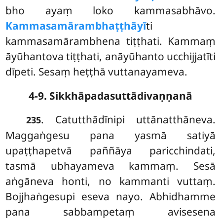
bho ayaṃ loko kammasabhāvo.
Kammasamārambhaṭṭhāyī
ti
kammasamārambhena tiṭṭhati. Kammaṃ
āyūhantova tiṭṭhati, anāyūhanto ucchijjatīti
dīpeti. Sesaṃ heṭṭhā vuttanayameva.
4-9. Sikkhāpadasuttādivaṇṇanā
. Catutthādīnipi uttānatthāneva.
235
Maggaṅgesu pana yasmā satiyā
upaṭṭhapetvā paññāya paricchindati,
tasmā ubhayameva kammaṃ. Sesā
aṅgāneva honti, no kammanti
vuttaṃ.
Bojjhaṅgesupi eseva nayo. Abhidhamme
pana sabbampetaṃ avisesena