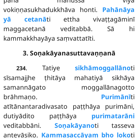
vokiṇṇasukhadukkhāva honti.
Pahānāya
yā cetanā
ti ettha vivaṭṭagāminī
maggacetanā veditabbā. Sā hi
kammakkhayāya saṃvattatīti.
3. Soṇakāyanasuttavaṇṇanā
. Tatiye
sikhāmoggallāno
ti
234
sīsamajjhe ṭhitāya mahatiyā sikhāya
samannāgato moggallānagotto
brāhmaṇo.
Purimānī
ti
atītānantaradivasato paṭṭhāya purimāni,
dutiyādito paṭṭhāya
purimatarāni
veditabbāni.
Soṇakāyano
ti tasseva
antevāsiko.
Kammasaccāyaṃ bho loko
ti