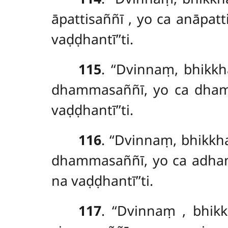
āpattisaññī
, yo ca anāpat
vaḍḍhantī’’ti.
115
. ‘‘Dvinnaṃ, bhik
dhammasaññī, yo ca dham
vaḍḍhantī’’ti.
116
. ‘‘Dvinnaṃ, bhik
dhammasaññī, yo ca adha
na vaḍḍhantī’’ti.
117
. ‘‘Dvinnaṃ
, bhik