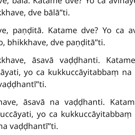
ve, bālā. Katame dve? Yo ca avinay
have, dve bālā’’ti.
ave, paṇḍitā. Katame dve? Yo ca 
, bhikkhave, dve paṇḍitā’’ti.
kkhave, āsavā vaḍḍhanti. Kata
āyati, yo ca kukkuccāyitabbaṃ na 
ḍḍhantī’’ti.
kkhave, āsavā na vaḍḍhanti. Kat
uccāyati, yo ca kukkuccāyitabbaṃ 
 vaḍḍhantī’’ti.