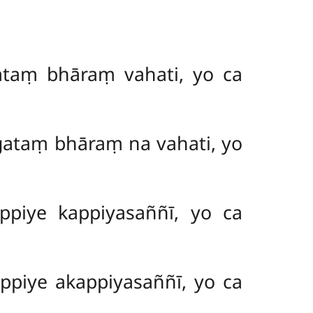
ataṃ bhāraṃ vahati, yo ca
gataṃ bhāraṃ na vahati, yo
ppiye kappiyasaññī, yo ca
ppiye akappiyasaññī, yo ca