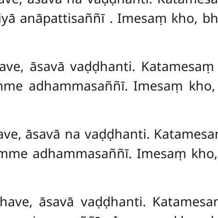
tiyā anāpattisaññī
. Imesaṃ kho, bh
khave, āsavā vaḍḍhanti. Katames
me adhammasaññī. Imesaṃ kho, 
khave, āsavā na vaḍḍhanti. Katame
mme adhammasaññī. Imesaṃ kho, 
khave, āsavā vaḍḍhanti. Katames