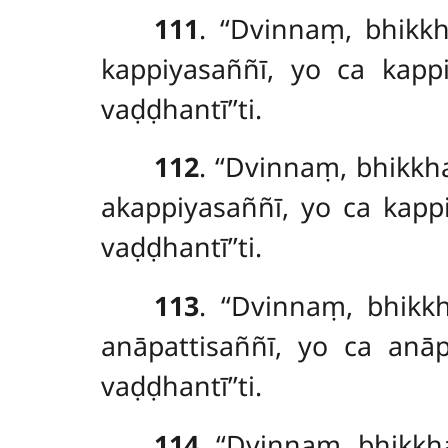
111
. ‘‘Dvinnaṃ, bhik
kappiyasaññī, yo ca kapp
vaḍḍhantī’’ti.
112
. ‘‘Dvinnaṃ, bhikk
akappiyasaññī, yo ca kap
vaḍḍhantī’’ti.
113
. ‘‘Dvinnaṃ, bhik
anāpattisaññī, yo ca anā
vaḍḍhantī’’ti.
114
. ‘‘Dvinnaṃ, bhikk