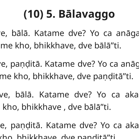
(10) 5. Bālavaggo
ve, bālā. Katame dve? Yo ca anāg
e kho, bhikkhave, dve bālā’’ti.
ve, paṇḍitā. Katame dve? Yo ca anā
e kho, bhikkhave, dve paṇḍitā’’ti.
ave, bālā. Katame dve? Yo ca aka
e kho, bhikkhave
, dve bālā’’ti.
ve, paṇḍitā. Katame dve? Yo ca aka
ho, bhikkhave, dve paṇḍitā’’ti.