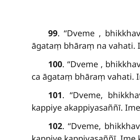
99
. ‘‘Dveme
, bhikkha
āgataṃ bhāraṃ na vahati. Im
100
. ‘‘Dveme
, bhikkha
ca āgataṃ bhāraṃ vahati. Im
101
. ‘‘Dveme, bhikkh
kappiye akappiyasaññī. Im
102
. ‘‘Dveme, bhikkha
kappiye kappiyasaññī. Ime k