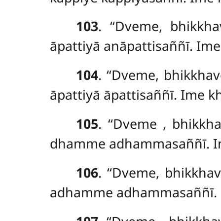
103
. ‘‘Dveme, bhikkh
āpattiyā anāpattisaññī. Ime 
104
. ‘‘Dveme, bhikkhav
āpattiyā āpattisaññī. Ime kh
105
. ‘‘Dveme
, bhikkh
dhamme adhammasaññī. Ime 
106
. ‘‘Dveme, bhikkh
adhamme adhammasaññī. Ime