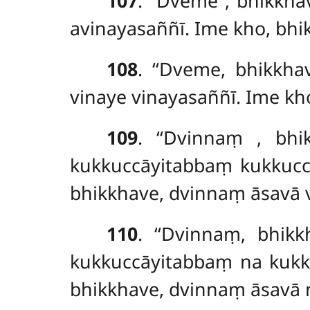
107
. ‘‘Dveme
, bhikkha
avinayasaññī. Ime kho, bhikk
108
. ‘‘Dveme, bhikkh
vinaye vinayasaññī. Ime kho
109
. ‘‘Dvinnaṃ
, bhi
kukkuccāyitabbaṃ kukkucc
bhikkhave, dvinnaṃ āsavā va
110
. ‘‘Dvinnaṃ, bhi
kukkuccāyitabbaṃ na kukk
bhikkhave, dvinnaṃ āsavā na