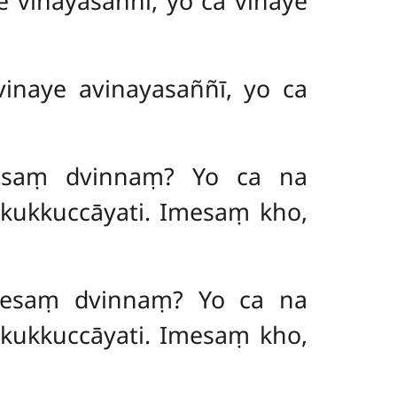
e vinayasaññī, yo ca vinaye
avinaye
avinayasaññī, yo ca
mesaṃ dvinnaṃ? Yo ca na
kukkuccāyati. Imesaṃ kho,
amesaṃ dvinnaṃ? Yo ca na
kukkuccāyati. Imesaṃ kho,