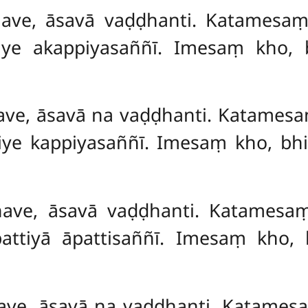
khave, āsavā vaḍḍhanti. Katamesa
iye akappiyasaññī. Imesaṃ kho,
have, āsavā na vaḍḍhanti. Katames
piye kappiyasaññī. Imesaṃ kho, bh
khave, āsavā vaḍḍhanti. Katames
pattiyā āpattisaññī. Imesaṃ kho,
have, āsavā na vaḍḍhanti. Katames