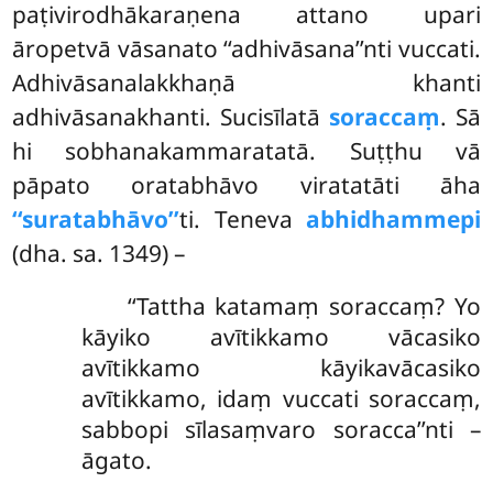
paṭivirodhākaraṇena attano upari
āropetvā vāsanato ‘‘adhivāsana’’nti vuccati.
Adhivāsanalakkhaṇā khanti
adhivāsanakhanti. Sucisīlatā
soraccaṃ
. Sā
hi sobhanakammaratatā. Suṭṭhu vā
pāpato oratabhāvo viratatāti āha
‘‘suratabhāvo’’
ti. Teneva
abhidhammepi
(dha. sa. 1349) –
‘‘Tattha katamaṃ soraccaṃ? Yo
kāyiko avītikkamo vācasiko
avītikkamo kāyikavācasiko
avītikkamo, idaṃ vuccati soraccaṃ,
sabbopi sīlasaṃvaro soracca’’nti –
āgato.