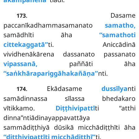
. Dasame
173
paccanīkadhammasamanato
samatho,
samādhīti āha
‘‘samathoti
cittekaggatā’’
ti. Aniccādinā
vividhenākārena dassanato passanato
vipassanā,
paññāti āha
‘‘saṅkhārapariggāhakañāṇa’’
nti.
. Ekādasame
dussīlya
nti
174
samādinnassa sīlassa bhedakaro
vītikkamo.
Diṭṭhivipattī
ti ‘‘atthi
dinna’’ntiādinayappavattāya
sammādiṭṭhiyā dūsikā micchādiṭṭhīti āha
‘‘diṭṭhivipattīti micchādiṭṭhī’’
ti.