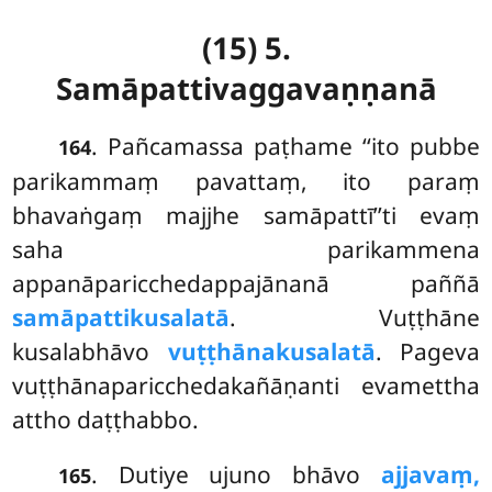
(15) 5.
Samāpattivaggavaṇṇanā
. Pañcamassa paṭhame ‘‘ito pubbe
164
parikammaṃ pavattaṃ, ito paraṃ
bhavaṅgaṃ majjhe samāpattī’’ti evaṃ
saha parikammena
appanāparicchedappajānanā paññā
samāpattikusalatā
. Vuṭṭhāne
kusalabhāvo
vuṭṭhānakusalatā
. Pageva
vuṭṭhānaparicchedakañāṇanti evamettha
attho daṭṭhabbo.
. Dutiye ujuno bhāvo
ajjavaṃ,
165