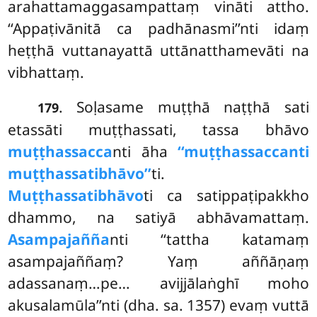
arahattamaggasampattaṃ vināti attho.
‘‘Appaṭivānitā ca padhānasmi’’nti idaṃ
heṭṭhā vuttanayattā uttānatthamevāti na
vibhattaṃ.
. Soḷasame muṭṭhā naṭṭhā sati
179
etassāti muṭṭhassati, tassa bhāvo
muṭṭhassacca
nti āha
‘‘muṭṭhassaccanti
muṭṭhassatibhāvo’’
ti.
Muṭṭhassatibhāvo
ti ca satippaṭipakkho
dhammo, na satiyā abhāvamattaṃ.
Asampajañña
nti ‘‘tattha katamaṃ
asampajaññaṃ? Yaṃ aññāṇaṃ
adassanaṃ…pe… avijjālaṅghī moho
akusalamūla’’nti (dha. sa. 1357) evaṃ vuttā