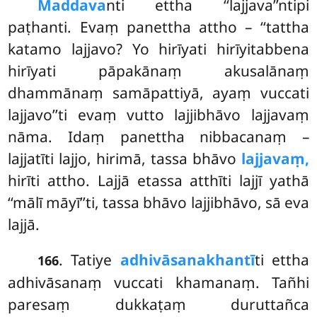
Maddava
nti ettha ‘‘lajjava’’ntipi
paṭhanti. Evaṃ panettha attho – ‘‘tattha
katamo lajjavo? Yo hirīyati hirīyitabbena
hirīyati pāpakānaṃ akusalānaṃ
dhammānaṃ samāpattiyā, ayaṃ vuccati
lajjavo’’ti evaṃ vutto lajjibhāvo lajjavaṃ
nāma. Idaṃ panettha nibbacanaṃ –
lajjatīti lajjo, hirimā, tassa bhāvo
lajjavaṃ,
hirīti attho. Lajjā etassa atthīti lajjī yathā
‘‘mālī māyī’’ti, tassa bhāvo lajjibhāvo, sā eva
lajjā.
. Tatiye
adhivāsanakhantī
ti ettha
166
adhivāsanaṃ vuccati khamanaṃ. Tañhi
paresaṃ dukkaṭaṃ duruttañca