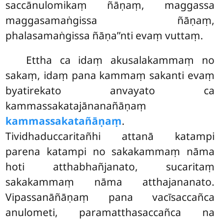
saccānulomikaṃ ñāṇaṃ, maggassa
maggasamaṅgissa ñāṇaṃ,
phalasamaṅgissa ñāṇa’’nti evaṃ vuttaṃ.
Ettha ca idaṃ akusalakammaṃ no
sakaṃ, idaṃ pana kammaṃ sakanti evaṃ
byatirekato anvayato ca
kammassakatajānanañāṇaṃ
kammassakatañāṇaṃ
.
Tividhaduccaritañhi attanā katampi
parena katampi no sakakammaṃ nāma
hoti atthabhañjanato, sucaritaṃ
sakakammaṃ nāma atthajananato.
Vipassanāñāṇaṃ pana vacīsaccañca
anulometi, paramatthasaccañca na