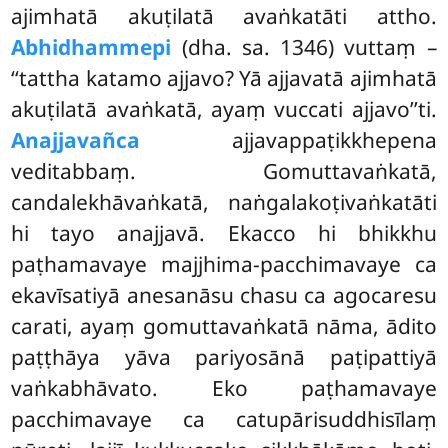
ajimhatā akuṭilatā avaṅkatāti attho.
Abhidhammepi
(dha. sa. 1346) vuttaṃ –
‘‘tattha katamo ajjavo? Yā ajjavatā ajimhatā
akuṭilatā avaṅkatā, ayaṃ vuccati ajjavo’’ti.
Anajjavañca
ajjavappaṭikkhepena
veditabbaṃ. Gomuttavaṅkatā,
candalekhāvaṅkatā, naṅgalakoṭivaṅkatāti
hi tayo anajjavā. Ekacco hi bhikkhu
paṭhamavaye majjhima-pacchimavaye ca
ekavīsatiyā anesanāsu chasu ca agocaresu
carati, ayaṃ gomuttavaṅkatā nāma, ādito
paṭṭhāya yāva pariyosānā paṭipattiyā
vaṅkabhāvato. Eko paṭhamavaye
pacchimavaye ca catupārisuddhisīlaṃ