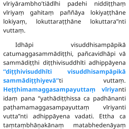
vīriyārambho’tiādīhi
padehi niddiṭṭhaṃ
vīriyaṃ gahitaṃ paññāya lokiyaṭṭhāne
lokiyaṃ, lokuttaraṭṭhāne lokuttara’’nti
vuttaṃ.
Idhāpi visuddhisampāpikā
catumaggasammādiṭṭhi, pañcavidhāpi vā
sammādiṭṭhi diṭṭhivisuddhīti adhippāyena
‘‘diṭṭhivisuddhīti visuddhisampāpikā
sammādiṭṭhiyevā’’
ti vuttaṃ.
Heṭṭhimamaggasampayuttaṃ vīriya
nti
idaṃ pana ‘‘yathādiṭṭhissa ca padhānanti
paṭhamamaggasampayuttaṃ vīriyanti
vutta’’nti adhippāyena vadati. Ettha ca
taṃtaṃbhāṇakānaṃ matabhedenāyaṃ