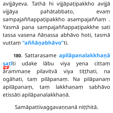
avijjāyeva. Tathā hi vijjāpaṭipakkho avijjā
vijjāya pahātabbato, evaṃ
sampajaññappaṭipakkho asampajaññaṃ
.
Yasmā pana sampajaññappaṭipakkhe sati
tassa vasena ñāṇassa abhāvo hoti, tasmā
vuttaṃ
‘‘aññāṇabhāvo’’
ti.
. Sattarasame
apilāpanalakkhaṇā
180
satī
ti udake lābu viya yena cittaṃ
📜
ārammaṇe pilavitvā viya tiṭṭhati, na
ogāhati, taṃ pilāpanaṃ. Na pilāpanaṃ
apilāpanaṃ, taṃ lakkhaṇaṃ sabhāvo
etissāti apilāpanalakkhaṇā.
Samāpattivaggavaṇṇanā niṭṭhitā.