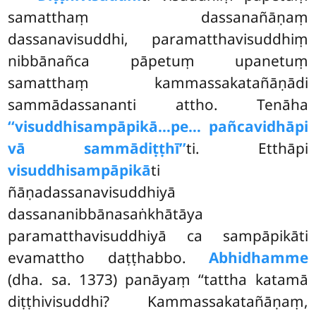
samatthaṃ dassanañāṇaṃ
dassanavisuddhi, paramatthavisuddhiṃ
nibbānañca pāpetuṃ upanetuṃ
samatthaṃ kammassakatañāṇādi
sammādassananti attho. Tenāha
‘‘visuddhisampāpikā…pe… pañcavidhāpi
vā sammādiṭṭhī’’
ti. Etthāpi
visuddhisampāpikā
ti
ñāṇadassanavisuddhiyā
dassananibbānasaṅkhātāya
paramatthavisuddhiyā ca sampāpikāti
evamattho daṭṭhabbo.
Abhidhamme
(dha. sa. 1373) panāyaṃ ‘‘tattha katamā
diṭṭhivisuddhi? Kammassakatañāṇaṃ,