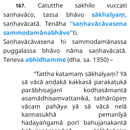
. Catutthe sakhilo vuccati
167
saṇhavāco, tassa bhāvo
sākhalyaṃ,
saṇhavācatā. Tenāha
‘‘saṇhavācāvasena
sammodamānabhāvo’’
ti.
Saṇhavācāvasena hi sammodamānassa
puggalassa bhāvo nāma saṇhavācatā.
Teneva
abhidhamme
(dha. sa. 1350) –
‘‘Tattha katamaṃ sākhalyaṃ? Yā
sā vācā aṇḍakā kakkasā parakaṭukā
parābhisajjanī kodhasāmantā
asamādhisaṃvattanikā, tathārūpiṃ
vācaṃ pahāya yā sā vācā nelā
kaṇṇasukhā pemanīyā
hadayaṅgamā porī bahujanakantā