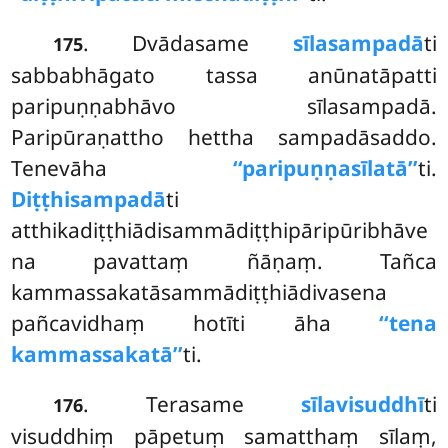
. Dvādasame
sīlasampadā
ti
175
sabbabhāgato tassa anūnatāpatti
paripuṇṇabhāvo sīlasampadā.
Paripūraṇattho hettha sampadāsaddo.
Tenevāha
‘‘paripuṇṇasīlatā’’
ti.
Diṭṭhisampadā
ti
atthikadiṭṭhiādisammādiṭṭhipāripūribhāve
na pavattaṃ ñāṇaṃ. Tañca
kammassakatāsammādiṭṭhiādivasena
pañcavidhaṃ hotīti āha
‘‘tena
kammassakatā’’
ti.
. Terasame
sīlavisuddhī
ti
176
visuddhiṃ pāpetuṃ samatthaṃ sīlaṃ,