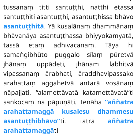
tussanaṃ titti santuṭṭhi, natthi etassa
santuṭṭhīti asantuṭṭhi, asantuṭṭhissa bhāvo
asantuṭṭhitā
. Yā kusalānaṃ dhammānaṃ
bhāvanāya asantuṭṭhassa bhiyyokamyatā,
tassā etaṃ adhivacanaṃ. Tāya hi
samaṅgibhūto puggalo sīlaṃ pūretvā
jhānaṃ uppādeti, jhānaṃ labhitvā
vipassanaṃ ārabhati, āraddhavipassako
arahattaṃ aggahetvā antarā vosānaṃ
nāpajjati, ‘‘alamettāvatā katamettāvatā’’ti
saṅkocaṃ na pāpuṇāti. Tenāha
‘‘aññatra
arahattamaggā kusalesu dhammesu
asantuṭṭhibhāvo’’
ti. Tatra
aññatra
arahattamaggā
ti