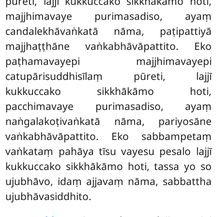
pūreti, lajjī kukkuccako sikkhākāmo hoti,
majjhimavaye purimasadiso, ayaṃ
candalekhāvaṅkatā nāma, paṭipattiyā
majjhaṭṭhāne
vaṅkabhāvāpattito. Eko
paṭhamavayepi majjhimavayepi
catupārisuddhisīlaṃ pūreti, lajjī
kukkuccako sikkhākāmo hoti,
pacchimavaye purimasadiso, ayaṃ
naṅgalakoṭivaṅkatā nāma, pariyosāne
vaṅkabhāvāpattito. Eko sabbampetaṃ
vaṅkataṃ pahāya tīsu vayesu
pesalo lajjī
kukkuccako sikkhākāmo hoti, tassa yo so
ujubhāvo, idaṃ ajjavaṃ nāma, sabbattha
ujubhāvasiddhito.