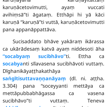
karuṇācetovimutti, ayaṃ vuccati
avihiṃsā’’ti āgataṃ. Etthāpi hi yā kāci
karuṇā ‘‘karuṇā’’ti vuttā, karuṇācetovimutti
pana appanāppattāva.
Sucisaddato bhāve yakāraṃ ikārassa
ca ukārādesaṃ katvā ayaṃ niddesoti āha
‘‘socabyaṃ sucibhāvo’’
ti. Ettha ca
socabya
nti sīlavasena sucibhāvoti vuttaṃ.
Dīghanikāyaṭṭhakathāya
saṅgītisuttavaṇṇanāyaṃ
(dī. ni. aṭṭha.
3.304) pana ‘‘soceyyanti mettāya ca
mettāpubbabhāgassa ca vasena
sucibhāvo’’ti vuttaṃ. Teneva