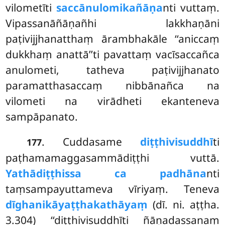
vilometīti
saccānulomikañāṇa
nti vuttaṃ.
Vipassanāñāṇañhi lakkhaṇāni
paṭivijjhanatthaṃ ārambhakāle
‘‘aniccaṃ
dukkhaṃ anattā’’ti pavattaṃ vacīsaccañca
anulometi, tatheva paṭivijjhanato
paramatthasaccaṃ nibbānañca na
vilometi na virādheti ekanteneva
sampāpanato.
. Cuddasame
diṭṭhivisuddhī
ti
177
paṭhamamaggasammādiṭṭhi vuttā.
Yathādiṭṭhissa ca padhāna
nti
taṃsampayuttameva vīriyaṃ. Teneva
dīghanikāyaṭṭhakathāyaṃ
(dī. ni. aṭṭha.
3.304) ‘‘diṭṭhivisuddhīti ñāṇadassanaṃ