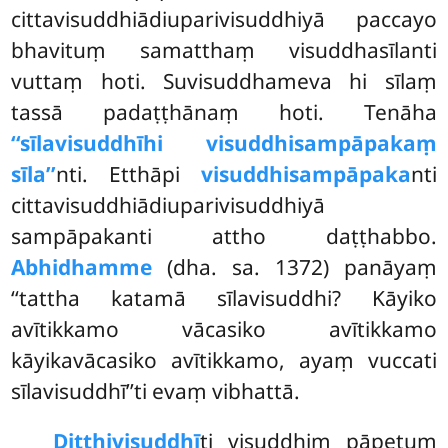
cittavisuddhiādiuparivisuddhiyā paccayo
bhavituṃ samatthaṃ visuddhasīlanti
vuttaṃ hoti. Suvisuddhameva hi sīlaṃ
tassā padaṭṭhānaṃ hoti. Tenāha
‘‘sīlavisuddhīhi visuddhisampāpakaṃ
sīla’’
nti. Etthāpi
visuddhisampāpaka
nti
cittavisuddhiādiuparivisuddhiyā
sampāpakanti attho daṭṭhabbo.
Abhidhamme
(dha. sa. 1372) panāyaṃ
‘‘tattha katamā sīlavisuddhi? Kāyiko
avītikkamo vācasiko avītikkamo
kāyikavācasiko avītikkamo, ayaṃ vuccati
sīlavisuddhī’’ti evaṃ vibhattā.
Diṭṭhivisuddhī
ti visuddhiṃ pāpetuṃ