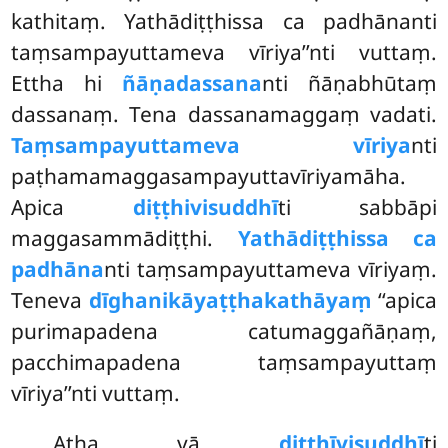
kathitaṃ. Yathādiṭṭhissa ca padhānanti
taṃsampayuttameva vīriya’’nti vuttaṃ.
Ettha hi
ñāṇadassana
nti ñāṇabhūtaṃ
dassanaṃ. Tena dassanamaggaṃ vadati.
Taṃsampayuttameva vīriya
nti
paṭhamamaggasampayuttavīriyamāha.
Apica
diṭṭhivisuddhī
ti sabbāpi
maggasammādiṭṭhi.
Yathādiṭṭhissa ca
padhāna
nti taṃsampayuttameva vīriyaṃ.
Teneva
dīghanikāyaṭṭhakathāyaṃ
‘‘apica
purimapadena catumaggañāṇaṃ,
pacchimapadena taṃsampayuttaṃ
vīriya’’nti vuttaṃ.
Atha vā
diṭṭhīvisuddhī
ti