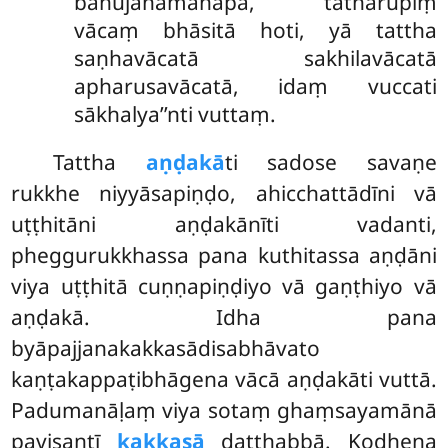
bahujanamanāpā, tathārūpiṃ
vācaṃ bhāsitā hoti, yā tattha
saṇhavācatā sakhilavācatā
apharusavācatā, idaṃ vuccati
sākhalya’’nti vuttaṃ.
Tattha
aṇḍakā
ti sadose savaṇe
rukkhe niyyāsapiṇḍo, ahicchattādīni vā
uṭṭhitāni aṇḍakānīti
vadanti,
pheggurukkhassa pana kuthitassa aṇḍāni
viya uṭṭhitā cuṇṇapiṇḍiyo vā gaṇṭhiyo vā
aṇḍakā. Idha pana
byāpajjanakakkasādisabhāvato
kaṇṭakappaṭibhāgena vācā aṇḍakāti vuttā.
Padumanāḷaṃ viya sotaṃ ghaṃsayamānā
pavisantī
kakkasā
daṭṭhabbā. Kodhena