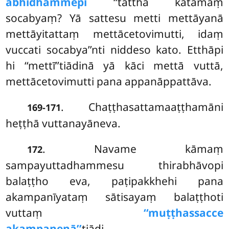
abhidhammepi
‘‘tattha katamaṃ
socabyaṃ? Yā sattesu metti mettāyanā
mettāyitattaṃ mettācetovimutti, idaṃ
vuccati socabya’’nti niddeso kato. Etthāpi
hi ‘‘mettī’’tiādinā yā kāci mettā vuttā,
mettācetovimutti pana appanāppattāva.
. Chaṭṭhasattamaaṭṭhamāni
169-171
heṭṭhā vuttanayāneva.
. Navame kāmaṃ
172
sampayuttadhammesu thirabhāvopi
balaṭṭho eva, paṭipakkhehi pana
akampanīyataṃ sātisayaṃ balaṭṭhoti
vuttaṃ
‘‘muṭṭhassacce
akampanenā’’
tiādi.