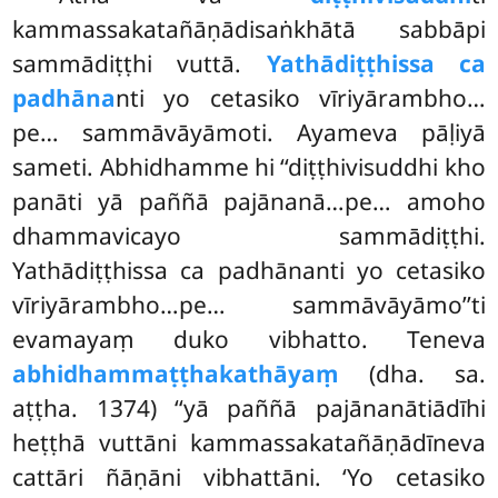
kammassakatañāṇādisaṅkhātā sabbāpi
sammādiṭṭhi vuttā.
Yathādiṭṭhissa ca
padhāna
nti yo cetasiko vīriyārambho…
pe… sammāvāyāmoti. Ayameva pāḷiyā
sameti. Abhidhamme hi ‘‘diṭṭhivisuddhi kho
panāti yā paññā pajānanā…pe… amoho
dhammavicayo sammādiṭṭhi.
Yathādiṭṭhissa ca padhānanti yo cetasiko
vīriyārambho…pe… sammāvāyāmo’’ti
evamayaṃ duko vibhatto. Teneva
abhidhammaṭṭhakathāyaṃ
(dha. sa.
aṭṭha. 1374) ‘‘yā paññā pajānanātiādīhi
heṭṭhā vuttāni kammassakatañāṇādīneva
cattāri ñāṇāni vibhattāni. ‘Yo cetasiko