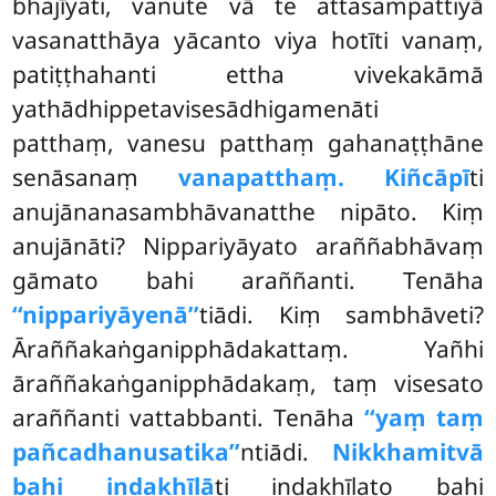
bhajīyati, vanute vā te attasampattiyā
vasanatthāya yācanto viya hotīti vanaṃ,
patiṭṭhahanti ettha vivekakāmā
yathādhippetavisesādhigamenāti
patthaṃ, vanesu patthaṃ gahanaṭṭhāne
senāsanaṃ
vanapatthaṃ. Kiñcāpī
ti
anujānanasambhāvanatthe nipāto. Kiṃ
anujānāti? Nippariyāyato araññabhāvaṃ
gāmato bahi araññanti. Tenāha
‘‘nippariyāyenā’’
tiādi. Kiṃ sambhāveti?
Āraññakaṅganipphādakattaṃ. Yañhi
āraññakaṅganipphādakaṃ, taṃ visesato
araññanti vattabbanti. Tenāha
‘‘yaṃ taṃ
pañcadhanusatika’’
ntiādi.
Nikkhamitvā
bahi indakhīlā
ti indakhīlato bahi