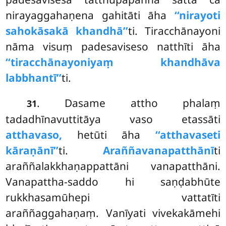
nirayaggahaṇena gahitāti āha
‘‘nirayoti
sahokāsakā khandhā’’
ti. Tiracchānayoni
nāma visuṃ padesaviseso natthīti āha
‘‘tiracchānayoniyaṃ khandhāva
labbhantī’’
ti.
. Dasame attho phalaṃ
31
tadadhīnavuttitāya vaso etassāti
atthavaso,
hetūti āha
‘‘atthavaseti
kāraṇānī’’
ti.
Araññavanapatthānī
ti
araññalakkhaṇappattāni vanapatthāni.
Vanapattha-saddo hi saṇḍabhūte
rukkhasamūhepi vattatīti
araññaggahaṇaṃ. Vanīyati vivekakāmehi