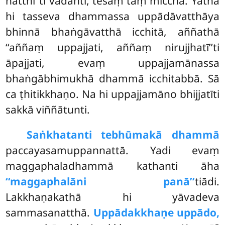
natthī’’ti vadanti, tesaṃ taṃ micchā. Yathā
hi tasseva dhammassa uppādāvatthāya
bhinnā bhaṅgāvatthā icchitā, aññathā
‘‘aññaṃ uppajjati, aññaṃ nirujjhatī’’ti
āpajjati, evaṃ uppajjamānassa
bhaṅgābhimukhā dhammā icchitabbā. Sā
ca ṭhitikkhaṇo. Na hi uppajjamāno bhijjatīti
sakkā viññātunti.
Saṅkhatanti tebhūmakā dhammā
paccayasamuppannattā. Yadi evaṃ
maggaphaladhammā kathanti āha
‘‘maggaphalāni panā’’
tiādi.
Lakkhaṇakathā hi yāvadeva
sammasanatthā.
Uppādakkhaṇe uppādo,