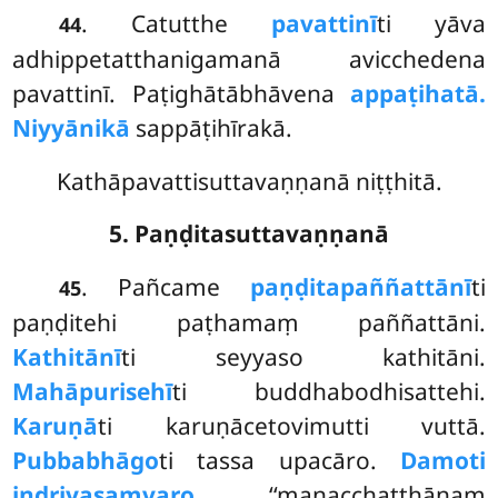
. Catutthe
pavattinī
ti yāva
44
adhippetatthanigamanā avicchedena
pavattinī. Paṭighātābhāvena
appaṭihatā.
Niyyānikā
sappāṭihīrakā.
Kathāpavattisuttavaṇṇanā niṭṭhitā.
5. Paṇḍitasuttavaṇṇanā
. Pañcame
paṇḍitapaññattānī
ti
45
paṇḍitehi paṭhamaṃ paññattāni.
Kathitānī
ti seyyaso kathitāni.
Mahāpurisehī
ti buddhabodhisattehi.
Karuṇā
ti karuṇācetovimutti vuttā.
Pubbabhāgo
ti tassa upacāro.
Damoti
indriyasaṃvaro
‘‘manacchaṭṭhānaṃ