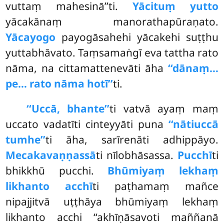
vuttaṃ mahesinā’’ti.
Yācituṃ yutto
yācakānaṃ manorathapūraṇato.
Yācayogo
payogāsahehi yācakehi suṭṭhu
yuttabhāvato. Taṃsamaṅgī eva tattha rato
nāma, na cittamattenevāti āha
‘‘dānaṃ…
pe… rato nāma hotī’’
ti.
‘‘Uccā, bhante’’
ti vatvā ayaṃ maṃ
uccato vadatīti cinteyyāti puna
‘‘nātiuccā
tumhe’’
ti āha, sarīrenāti adhippāyo.
Mecakavaṇṇassā
ti nīlobhāsassa.
Pucchī
ti
bhikkhū pucchi.
Bhūmiyaṃ lekhaṃ
likhanto acchī
ti paṭhamaṃ
mañce
nipajjitvā uṭṭhāya bhūmiyaṃ lekhaṃ
likhanto acchi ‘‘akhīṇāsavoti maññanā