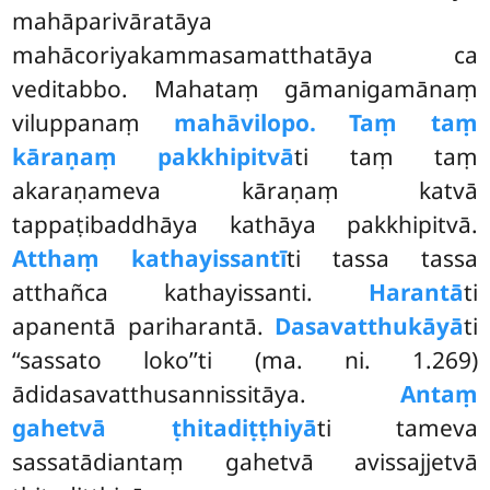
mahāparivāratāya
mahācoriyakammasamatthatāya ca
veditabbo. Mahataṃ gāmanigamānaṃ
viluppanaṃ
mahāvilopo. Taṃ taṃ
kāraṇaṃ pakkhipitvā
ti taṃ taṃ
akaraṇameva kāraṇaṃ katvā
tappaṭibaddhāya kathāya pakkhipitvā.
Atthaṃ kathayissantī
ti tassa tassa
atthañca kathayissanti.
Harantā
ti
apanentā pariharantā.
Dasavatthukāyā
ti
‘‘sassato loko’’ti (ma. ni. 1.269)
ādidasavatthusannissitāya.
Antaṃ
gahetvā ṭhitadiṭṭhiyā
ti tameva
sassatādiantaṃ gahetvā avissajjetvā