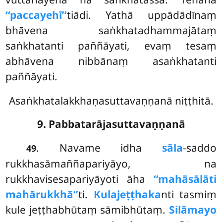
‘‘paccayehī’’
tiādi. Yathā uppādādīnaṃ
bhāvena saṅkhatadhammajātaṃ
saṅkhatanti paññāyati, evaṃ tesaṃ
abhāvena nibbānaṃ asaṅkhatanti
paññāyati.
Asaṅkhatalakkhaṇasuttavaṇṇanā niṭṭhitā.
9. Pabbatarājasuttavaṇṇanā
. Navame idha
sāla
-saddo
49
rukkhasāmaññapariyāyo, na
rukkhavisesapariyāyoti āha
‘‘mahāsālāti
mahārukkhā’’
ti.
Kulajeṭṭhaka
nti tasmiṃ
kule jeṭṭhabhūtaṃ sāmibhūtaṃ.
Silāmayo