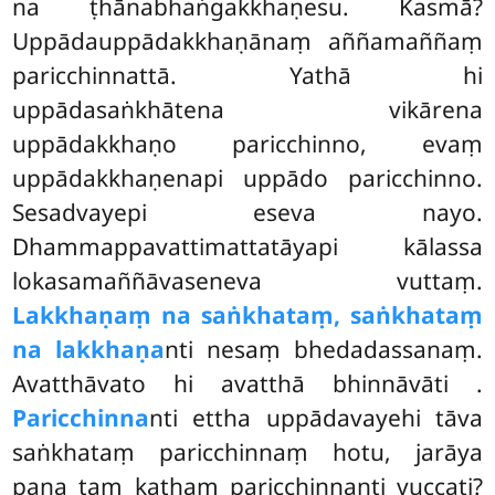
na ṭhānabhaṅgakkhaṇesu. Kasmā?
Uppādauppādakkhaṇānaṃ aññamaññaṃ
paricchinnattā. Yathā hi
uppādasaṅkhātena vikārena
uppādakkhaṇo paricchinno, evaṃ
uppādakkhaṇenapi uppādo paricchinno.
Sesadvayepi eseva nayo.
Dhammappavattimattatāyapi kālassa
lokasamaññāvaseneva vuttaṃ.
Lakkhaṇaṃ na saṅkhataṃ, saṅkhataṃ
na lakkhaṇa
nti nesaṃ bhedadassanaṃ.
Avatthāvato hi avatthā bhinnāvāti
.
Paricchinna
nti ettha uppādavayehi tāva
saṅkhataṃ paricchinnaṃ hotu, jarāya
pana taṃ kathaṃ paricchinnanti vuccati?