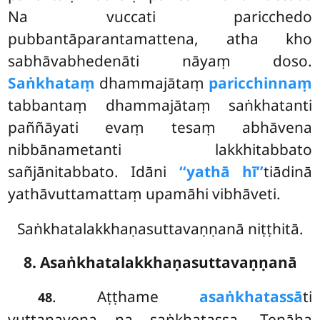
Na vuccati paricchedo
pubbantāparantamattena, atha kho
sabhāvabhedenāti nāyaṃ doso.
Saṅkhataṃ
dhammajātaṃ
paricchinnaṃ
tabbantaṃ dhammajātaṃ
saṅkhatanti
paññāyati evaṃ tesaṃ abhāvena
nibbānametanti lakkhitabbato
sañjānitabbato. Idāni
‘‘yathā hī’’
tiādinā
yathāvuttamattaṃ upamāhi vibhāveti.
Saṅkhatalakkhaṇasuttavaṇṇanā niṭṭhitā.
8. Asaṅkhatalakkhaṇasuttavaṇṇanā
. Aṭṭhame
asaṅkhatassā
ti
48
vuttanayena na saṅkhatassa. Tenāha