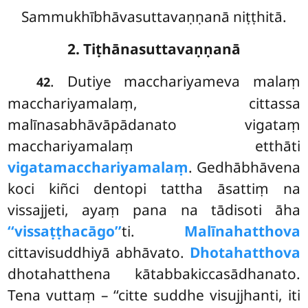
Sammukhībhāvasuttavaṇṇanā niṭṭhitā.
2. Tiṭhānasuttavaṇṇanā
. Dutiye macchariyameva malaṃ
42
macchariyamalaṃ, cittassa
malīnasabhāvāpādanato vigataṃ
macchariyamalaṃ etthāti
vigatamacchariyamalaṃ
. Gedhābhāvena
koci kiñci dentopi tattha āsattiṃ na
vissajjeti, ayaṃ pana na tādisoti āha
‘‘vissaṭṭhacāgo’’
ti.
Malīnahatthova
cittavisuddhiyā
abhāvato.
Dhotahatthova
dhotahatthena kātabbakiccasādhanato.
Tena vuttaṃ – ‘‘citte suddhe visujjhanti, iti