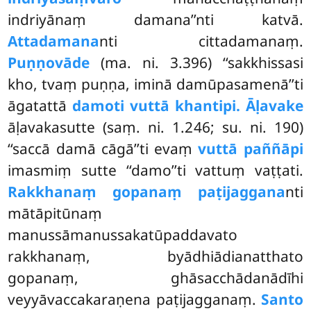
indriyānaṃ damana’’nti katvā.
Attadamana
nti cittadamanaṃ.
Puṇṇovāde
(ma. ni. 3.396) ‘‘sakkhissasi
kho, tvaṃ puṇṇa, iminā damūpasamenā’’ti
āgatattā
damoti vuttā khantipi. Āḷavake
āḷavakasutte (saṃ. ni. 1.246; su. ni. 190)
‘‘saccā damā cāgā’’ti evaṃ
vuttā paññāpi
imasmiṃ sutte ‘‘damo’’ti vattuṃ vaṭṭati.
Rakkhanaṃ gopanaṃ paṭijaggana
nti
mātāpitūnaṃ
manussāmanussakatūpaddavato
rakkhanaṃ, byādhiādianatthato
gopanaṃ, ghāsacchādanādīhi
veyyāvaccakaraṇena paṭijagganaṃ.
Santo