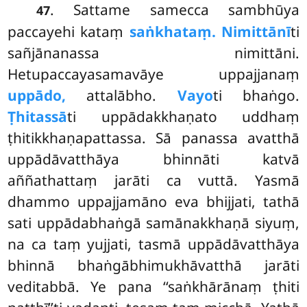
. Sattame samecca sambhūya
47
paccayehi kataṃ
saṅkhataṃ. Nimittānī
ti
sañjānanassa nimittāni.
Hetupaccayasamavāye uppajjanaṃ
uppādo,
attalābho.
Vayo
ti bhaṅgo.
Ṭhitassā
ti uppādakkhaṇato uddhaṃ
ṭhitikkhaṇapattassa. Sā panassa avatthā
uppādāvatthāya bhinnāti katvā
aññathattaṃ jarāti ca vuttā. Yasmā
dhammo uppajjamāno eva bhijjati, tathā
sati uppādabhaṅgā samānakkhaṇā siyuṃ,
na ca taṃ yujjati, tasmā uppādāvatthāya
bhinnā bhaṅgābhimukhāvatthā jarāti
veditabbā. Ye pana ‘‘saṅkhārānaṃ ṭhiti