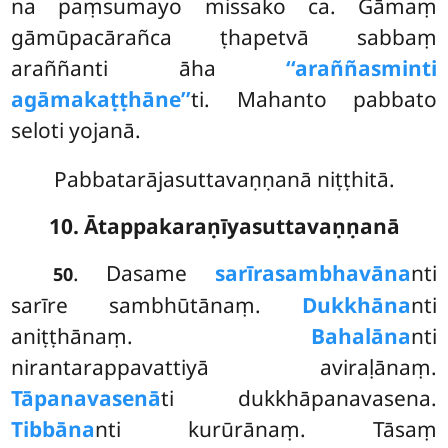
na paṃsumayo missako ca. Gāmaṃ
gāmūpacārañca ṭhapetvā sabbaṃ
araññanti āha
‘‘araññasminti
agāmakaṭṭhāne’’
ti. Mahanto pabbato
seloti yojanā.
Pabbatarājasuttavaṇṇanā niṭṭhitā.
10. Ātappakaraṇīyasuttavaṇṇanā
. Dasame
sarīrasambhavāna
nti
50
sarīre sambhūtānaṃ.
Dukkhāna
nti
aniṭṭhānaṃ.
Bahalāna
nti
nirantarappavattiyā aviraḷānaṃ.
Tāpanavasenā
ti dukkhāpanavasena.
Tibbāna
nti kurūrānaṃ. Tāsaṃ