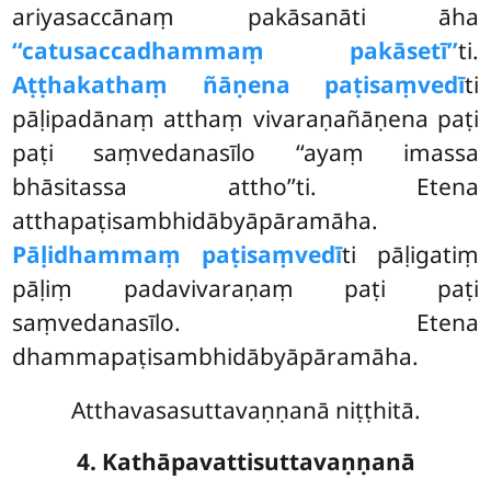
ariyasaccānaṃ pakāsanāti āha
‘‘catusaccadhammaṃ pakāsetī’’
ti.
Aṭṭhakathaṃ ñāṇena paṭisaṃvedī
ti
pāḷipadānaṃ atthaṃ vivaraṇañāṇena paṭi
paṭi saṃvedanasīlo ‘‘ayaṃ imassa
bhāsitassa attho’’ti. Etena
atthapaṭisambhidābyāpāramāha.
Pāḷidhammaṃ paṭisaṃvedī
ti pāḷigatiṃ
pāḷiṃ padavivaraṇaṃ paṭi paṭi
saṃvedanasīlo. Etena
dhammapaṭisambhidābyāpāramāha.
Atthavasasuttavaṇṇanā niṭṭhitā.
4. Kathāpavattisuttavaṇṇanā