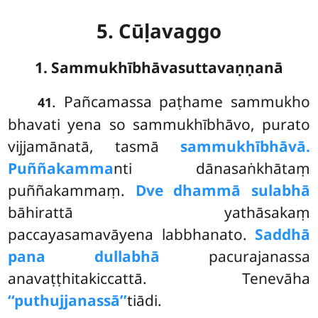
5. Cūḷavaggo
1. Sammukhībhāvasuttavaṇṇanā
. Pañcamassa paṭhame sammukho
41
bhavati yena so sammukhībhāvo, purato
vijjamānatā, tasmā
sammukhībhāvā.
Puññakamma
nti dānasaṅkhātaṃ
puññakammaṃ.
Dve dhammā sulabhā
bāhirattā yathāsakaṃ
paccayasamavāyena labbhanato.
Saddhā
pana dullabhā
pacurajanassa
anavaṭṭhitakiccattā. Tenevāha
‘‘puthujjanassā’’
tiādi.