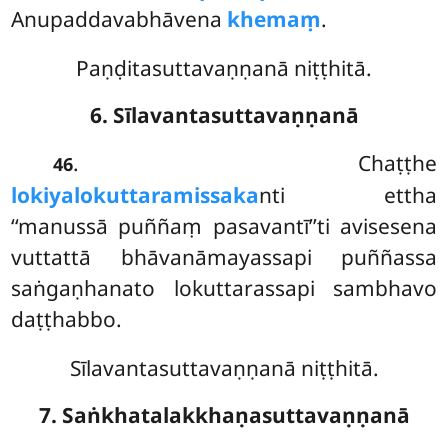
Anupaddavabhāvena
khemaṃ
.
Paṇḍitasuttavaṇṇanā niṭṭhitā.
6. Sīlavantasuttavaṇṇanā
. Chaṭṭhe
46
lokiyalokuttaramissaka
nti ettha
‘‘manussā puññaṃ pasavantī’’ti avisesena
vuttattā bhāvanāmayassapi puññassa
saṅgaṇhanato lokuttarassapi sambhavo
daṭṭhabbo.
Sīlavantasuttavaṇṇanā niṭṭhitā.
7. Saṅkhatalakkhaṇasuttavaṇṇanā