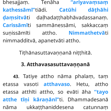
bhesajjaṃ. Tenāha
‘‘ariyavaṃsaṃ
kathessāmī’’
tiādi.
Catūhi dāṭhāhi
ḍaṃsitvā
ti daḷhadaṭṭhabhāvadassanaṃ.
Carissāmī
ti sammānessāmi, sakkaccaṃ
suṇissāmīti attho.
Nimmathetvā
ti
nimmadditvā, apanetvāti attho.
Tiṭhānasuttavaṇṇanā niṭṭhitā.
3. Atthavasasuttavaṇṇanā
. Tatiye attho nāma phalaṃ, taṃ
43
etassa vasoti
atthavaso
. Hetu, attho
etassa atthīti attho, so evāti āha
‘‘tayo
atthe tīṇi kāraṇānī’’
ti. Dhammadesanā
nāma ukkaṭṭhaniddesena
catunnaṃ