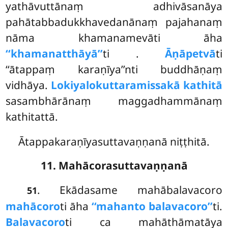
yathāvuttānaṃ adhivāsanāya
pahātabbadukkhavedanānaṃ pajahanaṃ
nāma khamanamevāti āha
‘‘khamanatthāyā’’
ti
.
Āṇāpetvā
ti
‘‘ātappaṃ karaṇīya’’nti buddhāṇaṃ
vidhāya.
Lokiyalokuttaramissakā kathitā
sasambhārānaṃ maggadhammānaṃ
kathitattā.
Ātappakaraṇīyasuttavaṇṇanā niṭṭhitā.
11. Mahācorasuttavaṇṇanā
. Ekādasame
mahābalavacoro
51
mahācoro
ti āha
‘‘mahanto balavacoro’’
ti.
Balavacoro
ti ca mahāthāmatāya