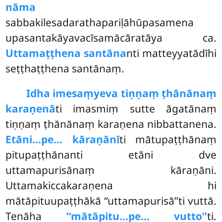
nāma
sabbakilesadarathapariḷāhūpasamena
upasantakāyavacīsamācāratāya ca.
Uttamaṭṭhena santāna
nti matteyyatādīhi
seṭṭhaṭṭhena santānaṃ.
Idha imesaṃyeva tiṇṇaṃ ṭhānānaṃ
karaṇenā
ti imasmiṃ sutte āgatānaṃ
tiṇṇaṃ ṭhānānaṃ karaṇena nibbattanena.
Etāni…pe… kāraṇānī
ti mātupaṭṭhānaṃ
pitupaṭṭhānanti etāni dve
uttamapurisānaṃ
kāraṇāni.
Uttamakiccakaraṇena hi
mātāpituupaṭṭhākā ‘‘uttamapurisā’’ti vuttā.
Tenāha
‘‘mātāpitu…pe… vutto’’
ti.