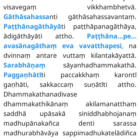
visavegaṃ vikkhambhetvā.
Gāthāsahassa
nti gāthāsahassavantaṃ.
Paṭṭhānagāthāyā
ti paṭṭhāpanagāthāya,
ādigāthāyāti attho.
Paṭṭhāna…pe…
avasānagāthaṃ eva vavatthapesi,
na
dvinnaṃ antare vuttaṃ kilantakāyattā.
Sarabhāṇaṃ
sāyanhadhammakathā.
Paggaṇhātī
ti paccakkhaṃ karontī
gaṇhāti, sakkaccaṃ suṇātīti attho.
Dhammakathanadivase
dhammakathikānaṃ akilamanatthaṃ
saddhā upāsakā siniddhabhojanaṃ
madhupānakañca denti sarassa
madhurabhāvāya sappimadhukatelādiñca