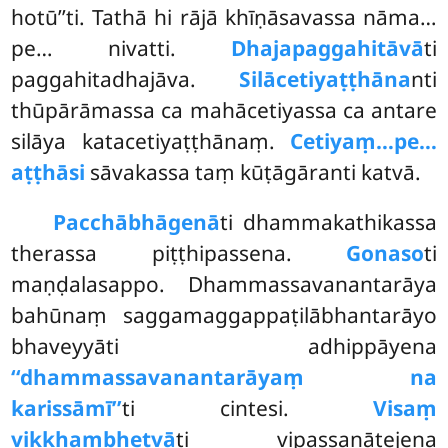
hotū’’ti. Tathā hi rājā khīṇāsavassa nāma…
pe… nivatti.
Dhajapaggahitāvā
ti
paggahitadhajāva.
Silācetiyaṭṭhāna
nti
thūpārāmassa ca mahācetiyassa ca antare
silāya katacetiyaṭṭhānaṃ.
Cetiyaṃ…pe…
aṭṭhāsi
sāvakassa taṃ kūṭāgāranti katvā.
Pacchābhāgenā
ti dhammakathikassa
therassa piṭṭhipassena.
Gonaso
ti
maṇḍalasappo. Dhammassavanantarāya
bahūnaṃ saggamaggappaṭilābhantarāyo
bhaveyyāti adhippāyena
‘‘dhammassavanantarāyaṃ na
karissāmī’’
ti cintesi.
Visaṃ
vikkhambhetvā
ti vipassanātejena