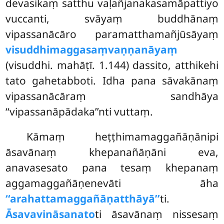
devasikaṃ satthu vaḷañjanakasamāpattiyo
vuccanti, svāyaṃ buddhānaṃ
vipassanācāro paramatthamañjūsāyaṃ
visuddhimaggasaṃvaṇṇanāyaṃ
(visuddhi. mahāṭī. 1.144) dassito, atthikehi
tato gahetabboti. Idha pana sāvakānaṃ
vipassanācāraṃ sandhāya
‘‘vipassanāpādaka’’nti vuttaṃ.
Kāmaṃ
heṭṭhimamaggañāṇānipi
āsavānaṃ khepanañāṇāni eva,
anavasesato pana tesaṃ khepanaṃ
aggamaggañāṇenevāti āha
‘‘arahattamaggañāṇatthāyā’’
ti.
Āsavavināsanato
ti āsavānaṃ nissesaṃ