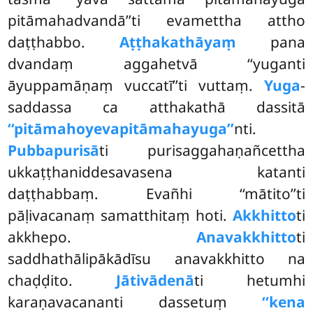
pitāmahadvandā’’ti evamettha attho
daṭṭhabbo.
Aṭṭhakathāyaṃ
pana
dvandaṃ aggahetvā ‘‘yuganti
āyuppamāṇaṃ vuccatī’’ti vuttaṃ.
Yuga
-
saddassa ca atthakathā dassitā
‘‘pitāmahoyeva
pitāmahayuga’’
nti.
Pubbapurisā
ti purisaggahaṇañcettha
ukkaṭṭhaniddesavasena katanti
daṭṭhabbaṃ. Evañhi ‘‘mātito’’ti
pāḷivacanaṃ samatthitaṃ hoti.
Akkhitto
ti
akkhepo.
Anavakkhitto
ti
saddhathālipākādīsu anavakkhitto na
chaḍḍito.
Jātivādenā
ti hetumhi
karaṇavacananti dassetuṃ
‘‘kena