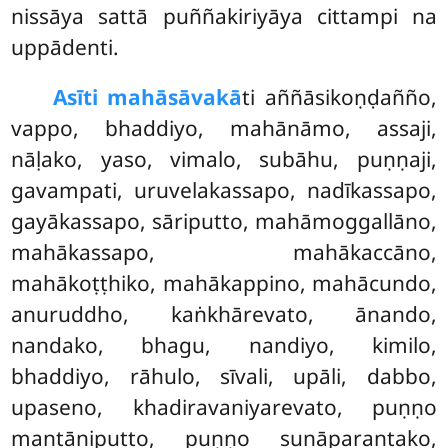
nissāya sattā puññakiriyāya cittampi na
uppādenti.
Asīti mahāsāvakā
ti aññāsikoṇḍañño,
vappo, bhaddiyo, mahānāmo, assaji,
nāḷako, yaso, vimalo, subāhu, puṇṇaji,
gavampati, uruvelakassapo, nadīkassapo,
gayākassapo, sāriputto, mahāmoggallāno,
mahākassapo, mahākaccāno,
mahākoṭṭhiko, mahākappino, mahācundo,
anuruddho, kaṅkhārevato, ānando,
nandako, bhagu, nandiyo, kimilo,
bhaddiyo, rāhulo, sīvali, upāli, dabbo,
upaseno, khadiravaniyarevato, puṇṇo
mantāniputto, puṇṇo sunāparantako,