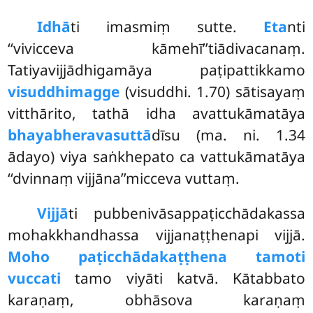
Idhā
ti imasmiṃ sutte.
Eta
nti
‘‘vivicceva kāmehī’’tiādivacanaṃ.
Tatiyavijjādhigamāya paṭipattikkamo
visuddhimagge
(visuddhi. 1.70) sātisayaṃ
vitthārito, tathā
idha avattukāmatāya
bhayabheravasuttā
dīsu (ma. ni. 1.34
ādayo) viya saṅkhepato ca vattukāmatāya
‘‘dvinnaṃ vijjāna’’micceva vuttaṃ.
Vijjā
ti pubbenivāsappaṭicchādakassa
mohakkhandhassa vijjanaṭṭhenapi vijjā.
Moho paṭicchādakaṭṭhena tamoti
vuccati
tamo viyāti katvā. Kātabbato
karaṇaṃ, obhāsova karaṇaṃ