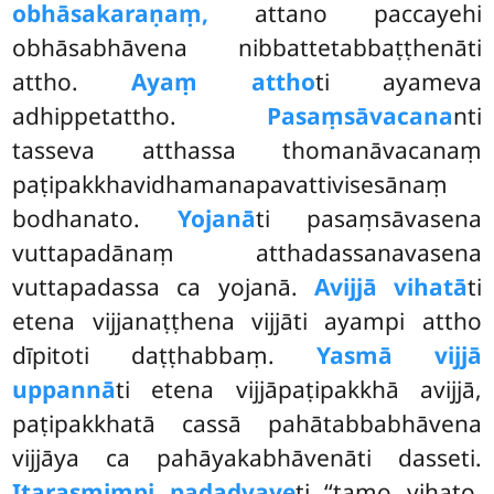
obhāsakaraṇaṃ,
attano paccayehi
obhāsabhāvena nibbattetabbaṭṭhenāti
attho.
Ayaṃ attho
ti
ayameva
adhippetattho.
Pasaṃsāvacana
nti
tasseva atthassa thomanāvacanaṃ
paṭipakkhavidhamanapavattivisesānaṃ
bodhanato.
Yojanā
ti pasaṃsāvasena
vuttapadānaṃ atthadassanavasena
vuttapadassa ca yojanā.
Avijjā vihatā
ti
etena vijjanaṭṭhena vijjāti ayampi attho
dīpitoti daṭṭhabbaṃ.
Yasmā vijjā
uppannā
ti etena vijjāpaṭipakkhā avijjā,
paṭipakkhatā cassā pahātabbabhāvena
vijjāya ca pahāyakabhāvenāti dasseti.
Itarasmimpi padadvaye
ti ‘‘tamo vihato,