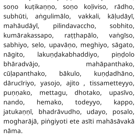
soṇo kuṭikaṇṇo, soṇo koḷiviso, rādho,
subhūti, aṅgulimālo, vakkali, kāḷudāyī,
mahāudāyī, pilindavaccho, sobhito,
kumārakassapo, raṭṭhapālo, vaṅgīso,
sabhiyo, selo, upavāṇo, meghiyo, sāgato,
nāgito, lakuṇḍakabhaddiyo, piṇḍolo
bhāradvājo, mahāpanthako,
cūḷapanthako, bākulo, kuṇḍadhāno,
dārucīriyo, yasojo, ajito
, tissametteyyo,
puṇṇako, mettagu, dhotako, upasīvo,
nando, hemako, todeyyo, kappo,
jatukaṇṇī, bhadrāvudho, udayo, posalo,
mogharājā, piṅgiyoti ete asīti mahāsāvakā
nāma.