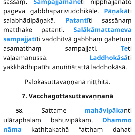
sassaṃ.
Sampajjamāne
ti nipphajjanato
pageva gabbhaparivuddhikāle.
Pāṇakā
ti
salabhādipāṇakā.
Patantī
ti sassānaṃ
matthake patanti.
Salākāmattameva
sampajjatī
ti vaḍḍhitvā gabbhaṃ gahetuṃ
asamatthaṃ sampajjati.
Te
ti
vāḷaamanussā.
Laddhokāsā
ti
yakkhādhipatīhi anuññātattā laddhokāsā.
Palokasuttavaṇṇanā niṭṭhitā.
7. Vacchagottasuttavaṇṇanā
. Sattame
mahāvipāka
nti
58
uḷāraphalaṃ bahuvipākaṃ.
Dhammo
nāma
kathitakathā ‘‘atthaṃ dahati