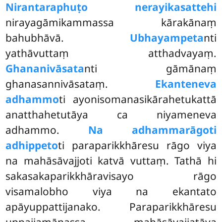
Nirantaraphuṭo nerayikasattehi
nirayagāmikammassa kārakānaṃ
bahubhāvā.
Ubhayampeta
nti
yathāvuttaṃ atthadvayaṃ.
Ghananivāsata
nti gāmānaṃ
ghanasannivāsataṃ.
Ekanteneva
adhammo
ti ayonisomanasikārahetukattā
anatthahetutāya ca niyameneva
adhammo.
Na adhammarāgoti
adhippeto
ti paraparikkhāresu rāgo viya
na mahāsāvajjoti katvā vuttaṃ. Tathā hi
sakasakaparikkhāravisayo rāgo
visamalobho viya na ekantato
apāyuppattijanako. Paraparikkhāresu