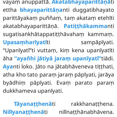
vayaṃ anuppattā.
Akatabhayaparittāṇā
ti
ettha
bhayaparittāṇa
nti duggatibhayato
parittāyakaṃ puññaṃ, taṃ akataṃ etehīti
akatabhayaparittāṇā.
Patiṭṭhākamma
nti
sugatisaṅkhātappatiṭṭhāvahaṃ kammaṃ.
Upasaṃharīyatī
ti sampāpīyati.
‘‘Upanīyatī’’ti vuttaṃ, kiṃ kena upanīyatīti
āha
‘‘ayañhi jātiyā jaraṃ upanīyatī’’
tiādi.
Aya
nti loko. Jāto na jātabhāveneva tiṭṭhati,
atha kho tato paraṃ jaraṃ pāpīyati, jarāya
byādhiṃ pāpīyati. Evaṃ parato paraṃ
dukkhameva upanīyati.
Tāyanaṭṭhenā
ti rakkhanaṭṭhena.
Nilīyanaṭṭhenā
ti nilīnaṭṭhānabhāvena.