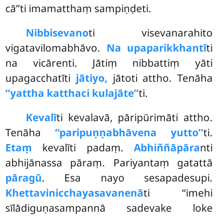
cā’’ti imamatthaṃ sampiṇḍeti.
Nibbisevano
ti visevanarahito
vigatavilomabhāvo.
Na upaparikkhantī
ti
na vicārenti. Jātiṃ nibbattiṃ yāti
upagacchatīti
jātiyo,
jātoti attho. Tenāha
‘‘yattha katthaci kulajāte’’
ti.
Kevalī
ti kevalavā, pāripūrimāti attho.
Tenāha
‘‘paripuṇṇabhāvena yutto’’
ti.
Etaṃ
kevalīti padaṃ.
Abhiññāpāra
nti
abhijānassa pāraṃ. Pariyantaṃ gatattā
pāragū
. Esa nayo sesapadesupi.
Khettavinicchayasavanenā
ti
‘‘imehi
sīlādiguṇasampannā sadevake loke