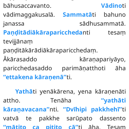
bāhusaccavanto.
Vādino
ti
vādimaggakusalā.
Sammatā
ti bahuno
janassa sādhusammatā.
Paṇḍitādiākārapariccheda
nti tesaṃ
tevijjānaṃ
paṇḍitākārādiākāraparicchedaṃ.
Ākārasaddo kāraṇapariyāyo,
paricchedasaddo parimāṇatthoti āha
‘‘ettakena kāraṇenā’’
ti.
Yathā
ti yenākārena, yena kāraṇenāti
attho. Tenāha
‘‘yathāti
kāraṇavacana’’
nti.
‘‘Dvīhipi pakkhehī’’
ti
vatvā te pakkhe sarūpato dassento
‘‘mātito ca pitito cā’’
ti āha. Tesaṃ