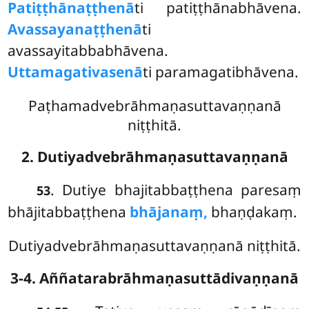
Patiṭṭhānaṭṭhenā
ti patiṭṭhānabhāvena.
Avassayanaṭṭhenā
ti
avassayitabbabhāvena.
Uttamagativasenā
ti paramagatibhāvena.
Paṭhamadvebrāhmaṇasuttavaṇṇanā
niṭṭhitā.
2. Dutiyadvebrāhmaṇasuttavaṇṇanā
. Dutiye bhajitabbaṭṭhena paresaṃ
53
bhājitabbaṭṭhena
bhājanaṃ,
bhaṇḍakaṃ.
Dutiyadvebrāhmaṇasuttavaṇṇanā niṭṭhitā.
3-4. Aññatarabrāhmaṇasuttādivaṇṇanā