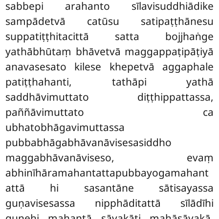
sabbepi arahanto sīlavisuddhiādike
sampādetvā catūsu
satipaṭṭhānesu
suppatiṭṭhitacittā satta bojjhaṅge
yathābhūtaṃ bhāvetvā maggappaṭipāṭiyā
anavasesato kilese khepetvā aggaphale
patiṭṭhahanti, tathāpi yathā
saddhāvimuttato diṭṭhippattassa,
paññāvimuttato ca
ubhatobhāgavimuttassa
pubbabhāgabhāvanāvisesasiddho
maggabhāvanāviseso, evaṃ
abhinīhāramahantattapubbayogamahant
attā hi sasantāne sātisayassa
guṇavisesassa nipphāditattā sīlādīhi
guṇehi mahantā sāvakāti mahāsāvakā.