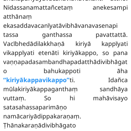
Nidassanamattañcetaṃ anekesampi
atthānaṃ
ekasaddavacanīyatāvibhāvanavasenapi
tassa ganthassa pavattattā.
Vacībhedādilakkhaṇā kiriyā kappīyati
vikappīyati etenāti kiriyākappo, so pana
vaṇṇapadasambandhapadatthādivibhāgat
o bahukappoti āha
‘‘kiriyākappavikappo’’
ti. Idañca
mūlakiriyākappaganthaṃ sandhāya
vuttaṃ. So hi mahāvisayo
satasahassaparimāṇo
namācariyādippakaraṇaṃ.
Ṭhānakaraṇādivibhāgato