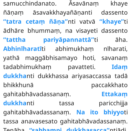
samucchindanato. Āsavānaṃ khaye
ñāṇaṃ āsavakkhayañāṇanti dassento
‘‘tatra cetaṃ ñāṇa’’
nti vatvā
‘‘khaye’’
ti
ādhāre bhummaṃ, na visayeti dassento
‘‘tattha pariyāpannattā’’
ti āha.
Abhinīharatī
ti abhimukhaṃ nīharati,
yathā maggābhisamayo hoti, savanaṃ
tadabhimukhaṃ pavatteti.
Idaṃ
dukkha
nti dukkhassa ariyasaccassa tadā
bhikkhunā paccakkhato
gahitabhāvadassanaṃ.
Ettakaṃ
dukkha
nti tassa paricchijja
gahitabhāvadassanaṃ.
Na ito bhiyyo
ti
tassa anavasesato gahitabhāvadassanaṃ.
Tenāha
‘‘sabbampi dukkhasacca’’
ntiādi.