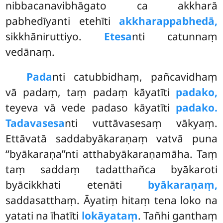
nibbacanavibhāgato ca akkharā
pabhedīyanti etehīti
akkharappabhedā,
sikkhāniruttiyo.
Etesa
nti catunnaṃ
vedānaṃ.
Pada
nti
catubbidhaṃ, pañcavidhaṃ
vā padaṃ, taṃ padaṃ kāyatīti
padako,
teyeva vā vede padaso kāyatīti
padako.
Tadavasesa
nti vuttāvasesaṃ vākyaṃ.
Ettāvatā saddabyākaraṇaṃ vatvā puna
‘‘byākaraṇa’’nti atthabyākaraṇamāha. Taṃ
taṃ saddaṃ tadatthañca byākaroti
byācikkhati etenāti
byākaraṇaṃ,
saddasatthaṃ. Āyatiṃ hitaṃ tena loko na
yatati na īhatīti
lokāyataṃ
. Tañhi ganthaṃ