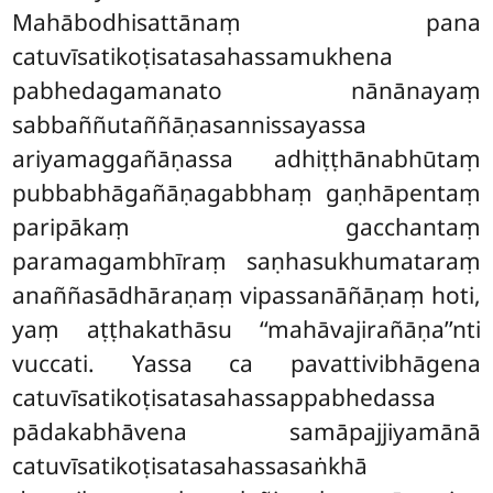
Mahābodhisattānaṃ pana
catuvīsatikoṭisatasahassamukhena
pabhedagamanato nānānayaṃ
sabbaññutaññāṇasannissayassa
ariyamaggañāṇassa adhiṭṭhānabhūtaṃ
pubbabhāgañāṇagabbhaṃ gaṇhāpentaṃ
paripākaṃ gacchantaṃ
paramagambhīraṃ saṇhasukhumataraṃ
anaññasādhāraṇaṃ vipassanāñāṇaṃ hoti,
yaṃ aṭṭhakathāsu ‘‘mahāvajirañāṇa’’nti
vuccati. Yassa ca pavattivibhāgena
catuvīsatikoṭisatasahassappabhedassa
pādakabhāvena samāpajjiyamānā
catuvīsatikoṭisatasahassasaṅkhā