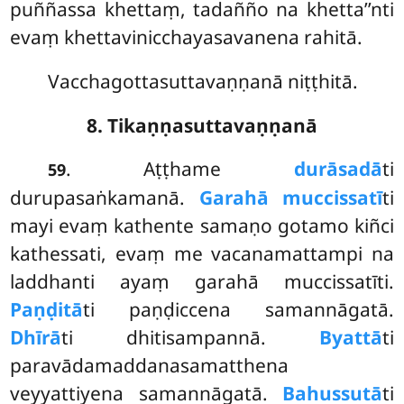
puññassa khettaṃ, tadañño na khetta’’nti
evaṃ khettavinicchayasavanena rahitā.
Vacchagottasuttavaṇṇanā niṭṭhitā.
8. Tikaṇṇasuttavaṇṇanā
. Aṭṭhame
durāsadā
ti
59
durupasaṅkamanā.
Garahā muccissatī
ti
mayi evaṃ kathente samaṇo gotamo kiñci
kathessati, evaṃ me vacanamattampi na
laddhanti ayaṃ garahā muccissatīti.
Paṇḍitā
ti paṇḍiccena samannāgatā.
Dhīrā
ti dhitisampannā.
Byattā
ti
paravādamaddanasamatthena
veyyattiyena samannāgatā.
Bahussutā
ti