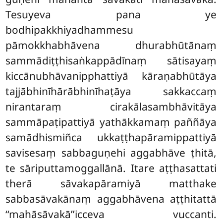
Tesuyeva pana ye
bodhipakkhiyadhammesu
pāmokkhabhāvena dhurabhūtānaṃ
sammādiṭṭhisaṅkappādīnaṃ sātisayaṃ
kiccānubhāvanipphattiyā kāraṇabhūtāya
tajjābhinīhārābhinīhaṭāya sakkaccaṃ
nirantaraṃ cirakālasambhāvitāya
sammāpaṭipattiyā yathākkamaṃ paññāya
samādhismiñca ukkaṭṭhapāramippattiyā
savisesaṃ sabbaguṇehi aggabhāve ṭhitā,
te sāriputtamoggallānā. Itare aṭṭhasattati
therā sāvakapāramiyā matthake
sabbasāvakānaṃ aggabhāvena aṭṭhitattā
‘‘mahāsāvakā’’icceva vuccanti.