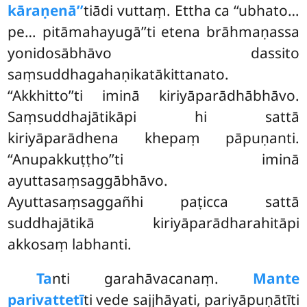
kāraṇenā’’
tiādi vuttaṃ. Ettha ca ‘‘ubhato…
pe… pitāmahayugā’’ti etena brāhmaṇassa
yonidosābhāvo dassito
saṃsuddhagahaṇikatākittanato.
‘‘Akkhitto’’ti iminā kiriyāparādhābhāvo.
Saṃsuddhajātikāpi hi sattā
kiriyāparādhena khepaṃ pāpuṇanti.
‘‘Anupakkuṭṭho’’ti iminā
ayuttasaṃsaggābhāvo.
Ayuttasaṃsaggañhi paṭicca sattā
suddhajātikā kiriyāparādharahitāpi
akkosaṃ labhanti.
Ta
nti
garahāvacanaṃ.
Mante
parivattetī
ti vede sajjhāyati, pariyāpuṇātīti