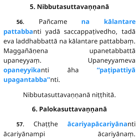
5. Nibbutasuttavaṇṇanā
. Pañcame
na kālantare
56
pattabba
nti yadā saccappaṭivedho, tadā
eva laddhabbattā na kālantare pattabbaṃ.
Maggañāṇena upanetabbattā
upaneyyaṃ. Upaneyyameva
opaneyyika
nti āha
‘‘paṭipattiyā
upagantabba’’
nti.
Nibbutasuttavaṇṇanā niṭṭhitā.
6. Palokasuttavaṇṇanā
. Chaṭṭhe
ācariyapācariyāna
nti
57
ācariyānampi ācariyānaṃ.