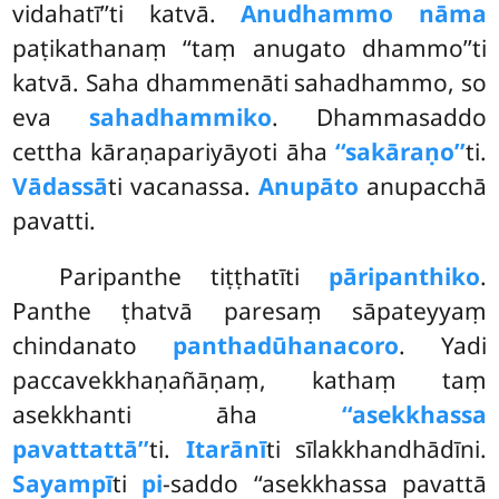
vidahatī’’ti katvā.
Anudhammo nāma
paṭikathanaṃ ‘‘taṃ anugato dhammo’’ti
katvā. Saha dhammenāti sahadhammo, so
eva
sahadhammiko
. Dhammasaddo
cettha kāraṇapariyāyoti āha
‘‘sakāraṇo’’
ti.
Vādassā
ti vacanassa.
Anupāto
anupacchā
pavatti.
Paripanthe tiṭṭhatīti
pāripanthiko
.
Panthe ṭhatvā paresaṃ sāpateyyaṃ
chindanato
panthadūhanacoro
. Yadi
paccavekkhaṇañāṇaṃ, kathaṃ taṃ
asekkhanti āha
‘‘asekkhassa
pavattattā’’
ti.
Itarānī
ti sīlakkhandhādīni.
Sayampī
ti
pi
-saddo ‘‘asekkhassa pavattā