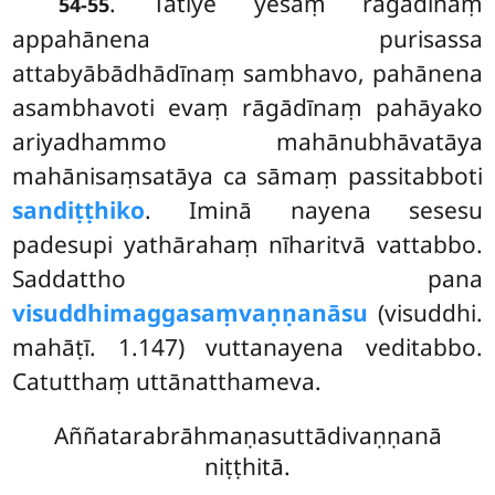
. Tatiye
yesaṃ rāgādīnaṃ
54-55
appahānena purisassa
attabyābādhādīnaṃ sambhavo, pahānena
asambhavoti evaṃ rāgādīnaṃ pahāyako
ariyadhammo mahānubhāvatāya
mahānisaṃsatāya ca sāmaṃ passitabboti
sandiṭṭhiko
. Iminā nayena sesesu
padesupi yathārahaṃ nīharitvā vattabbo.
Saddattho pana
visuddhimaggasaṃvaṇṇanāsu
(visuddhi.
mahāṭī. 1.147) vuttanayena veditabbo.
Catutthaṃ uttānatthameva.
Aññatarabrāhmaṇasuttādivaṇṇanā
niṭṭhitā.