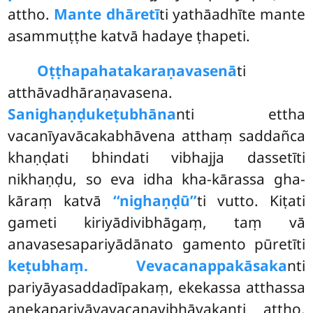
attho.
Mante dhāretī
ti yathāadhīte mante
asammuṭṭhe katvā hadaye ṭhapeti.
Oṭṭhapahatakaraṇavasenā
ti
atthāvadhāraṇavasena.
Sanighaṇḍukeṭubhāna
nti ettha
vacanīyavācakabhāvena atthaṃ saddañca
khaṇḍati bhindati vibhajja dassetīti
nikhaṇḍu, so eva idha kha-kārassa gha-
kāraṃ katvā
‘‘nighaṇḍū’’
ti vutto. Kiṭati
gameti kiriyādivibhāgaṃ, taṃ vā
anavasesapariyādānato gamento pūretīti
keṭubhaṃ. Vevacanappakāsaka
nti
pariyāyasaddadīpakaṃ, ekekassa atthassa
anekapariyāyavacanavibhāvakanti attho.