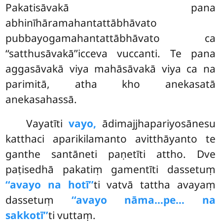
Pakatisāvakā pana
abhinīhāramahantattābhāvato
pubbayogamahantattābhāvato ca
‘‘satthusāvakā’’icceva vuccanti. Te pana
aggasāvakā viya mahāsāvakā viya ca na
parimitā, atha kho anekasatā
anekasahassā.
Vayatīti
vayo,
ādimajjhapariyosānesu
katthaci aparikilamanto avitthāyanto te
ganthe santāneti paṇetīti attho. Dve
paṭisedhā pakatiṃ gamentīti dassetuṃ
‘‘avayo na hotī’’
ti vatvā tattha avayaṃ
dassetuṃ
‘‘avayo nāma…pe… na
sakkotī’’
ti vuttaṃ.