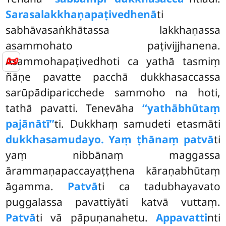
Sarasalakkhaṇapaṭivedhenā
ti
sabhāvasaṅkhātassa lakkhaṇassa
asammohato paṭivijjhanena.
📜
Asammohapaṭivedhoti ca yathā tasmiṃ
ñāṇe pavatte pacchā dukkhasaccassa
sarūpādiparicchede sammoho na hoti,
tathā pavatti. Tenevāha
‘‘yathābhūtaṃ
pajānātī’’
ti. Dukkhaṃ samudeti etasmāti
dukkhasamudayo. Yaṃ ṭhānaṃ patvā
ti
yaṃ nibbānaṃ maggassa
ārammaṇapaccayaṭṭhena kāraṇabhūtaṃ
āgamma.
Patvā
ti ca tadubhayavato
puggalassa pavattiyāti katvā vuttaṃ.
Patvā
ti vā pāpuṇanahetu.
Appavatti
nti