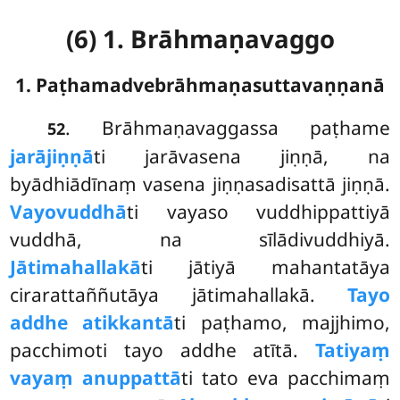
(6) 1. Brāhmaṇavaggo
1. Paṭhamadvebrāhmaṇasuttavaṇṇanā
. Brāhmaṇavaggassa
paṭhame
52
jarājiṇṇā
ti jarāvasena jiṇṇā, na
byādhiādīnaṃ vasena jiṇṇasadisattā jiṇṇā.
Vayovuddhā
ti vayaso vuddhippattiyā
vuddhā, na sīlādivuddhiyā.
Jātimahallakā
ti jātiyā mahantatāya
cirarattaññutāya jātimahallakā.
Tayo
addhe atikkantā
ti paṭhamo, majjhimo,
pacchimoti tayo addhe atītā.
Tatiyaṃ
vayaṃ anuppattā
ti tato eva pacchimaṃ