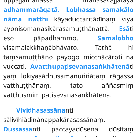
uppajjamānassa mahāsāvajjatāya
adhammarāgatā. Lobhassa samakālo
nāma natthi
kāyaduccaritādīnaṃ viya
ayonisomanasikārasamuṭṭhānattā.
Esā
ti
eso pāpadhammo.
Samalobho
visamalakkhaṇābhāvato. Tathā hi
taṃsamuṭṭhāno payogo micchācāroti
na
vuccati.
Avatthupaṭisevanasaṅkhātenā
ti
yaṃ lokiyasādhusamanuññātaṃ rāgassa
vatthuṭṭhānaṃ, tato aññasmiṃ
vatthusmiṃ paṭisevanasaṅkhātena.
Vividhasassāna
nti
sālivīhiādinānappakārasassānaṃ.
Dussassa
nti paccayadūsena dūsitaṃ