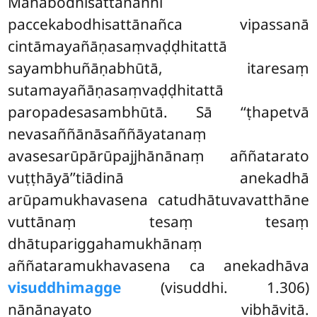
Mahābodhisattānañhi
paccekabodhisattānañca vipassanā
cintāmayañāṇasaṃvaḍḍhitattā
sayambhuñāṇabhūtā, itaresaṃ
sutamayañāṇasaṃvaḍḍhitattā
paropadesasambhūtā. Sā ‘‘ṭhapetvā
nevasaññānāsaññāyatanaṃ
avasesarūpārūpajjhānānaṃ aññatarato
vuṭṭhāyā’’tiādinā anekadhā
arūpamukhavasena catudhātuvavatthāne
vuttānaṃ tesaṃ tesaṃ
dhātupariggahamukhānaṃ
aññataramukhavasena ca anekadhāva
visuddhimagge
(visuddhi. 1.306)
nānānayato vibhāvitā.