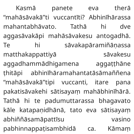
Kasmā panete eva therā
‘‘mahāsāvakā’’ti vuccantīti? Abhinīhārassa
mahantabhāvato. Tathā hi dve
aggasāvakāpi mahāsāvakesu antogadhā.
Te hi sāvakapāramiñāṇassa
matthakappattiyā sāvakesu
aggadhammādhigamena aggaṭṭhāne
ṭhitāpi abhinīhāramahantatāsāmaññena
‘‘mahāsāvakā’’tipi vuccanti, itare pana
pakatisāvakehi sātisayaṃ mahābhinīhārā.
Tathā hi te padumuttarassa bhagavato
kāle katapaṇidhānā, tato eva sātisayaṃ
abhiññāsamāpattīsu vasino
pabhinnappaṭisambhidā ca. Kāmaṃ