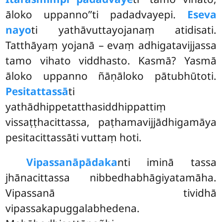
āloko uppanno’’ti padadvayepi.
Eseva
nayo
ti yathāvuttayojanaṃ atidisati.
Tatthāyaṃ yojanā – evaṃ adhigatavijjassa
tamo vihato viddhasto. Kasmā? Yasmā
āloko uppanno ñāṇāloko pātubhūtoti.
Pesitattassā
ti
yathādhippetatthasiddhippattiṃ
vissaṭṭhacittassa, paṭhamavijjādhigamāya
pesitacittassāti vuttaṃ hoti.
Vipassanāpādaka
nti iminā tassa
jhānacittassa nibbedhabhāgiyatamāha.
Vipassanā tividhā
vipassakapuggalabhedena.