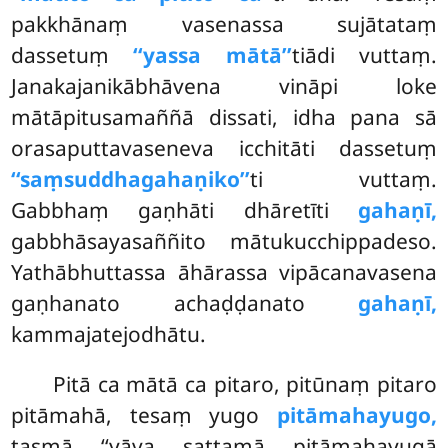
pakkhānaṃ vasenassa sujātataṃ
dassetuṃ
‘‘yassa mātā’’
tiādi vuttaṃ.
Janakajanikābhāvena vināpi loke
mātāpitusamaññā dissati, idha pana sā
orasaputtavaseneva icchitāti dassetuṃ
‘‘saṃsuddhagahaṇiko’’
ti vuttaṃ.
Gabbhaṃ gaṇhāti dhāretīti
gahaṇī,
gabbhāsayasaññito mātukucchippadeso.
Yathābhuttassa āhārassa vipācanavasena
gaṇhanato achaḍḍanato
gahaṇī,
kammajatejodhātu.
Pitā ca mātā ca pitaro, pitūnaṃ pitaro
pitāmahā, tesaṃ yugo
pitāmahayugo,
tasmā ‘‘yāva sattamā pitāmahayugā