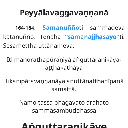
Peyyālavaggavaṇṇanā
.
Samanuñño
ti sammadeva
164-184
katānuñño. Tenāha
‘‘samānajjhāsayo’’
ti.
Sesamettha uttānameva.
Iti manorathapūraṇiyā aṅguttaranikāya-
aṭṭhakathāya
Tikanipātavaṇṇanāya anuttānatthadīpanā
samattā.
Namo tassa bhagavato arahato
sammāsambuddhassa
Aṅguttaranikāye