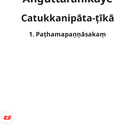
Catukkanipāta-ṭīkā
1. Paṭhamapaṇṇāsakaṃ
📜