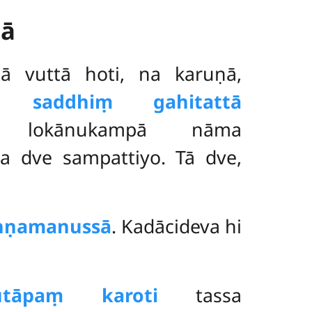
nā
ā vuttā hoti, na karuṇā,
nā saddhiṃ gahitattā
o lokānukampā nāma
a dve sampattiyo. Tā dve,
ṇṇamanussā
. Kadācideva hi
utāpaṃ karoti
tassa