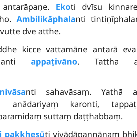
i antarāpaṇe.
Eko
ti dvīsu kinnar
dho.
Ambilikāphala
nti tintiṇīphal
 vutte dve atthe.
ddhe kicce vattamāne antarā ev
ānanti
appaṭivāno
. Tattha as
nivāsa
nti sahavāsaṃ. Yathā a
 anādariyaṃ karonti, tappaṭi
aparamidaṃ suttaṃ daṭṭhabbaṃ.
i pakkhesū
ti vivādāpannānaṃ bhi