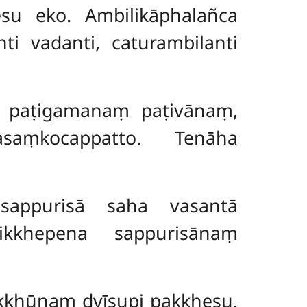
esu eko. Ambilikāphalañca
anti
vadanti, caturambilanti
a paṭigamanaṃ paṭivānaṃ,
aṃkocappatto. Tenāha
sappurisā saha vasantā
kkhepena sappurisānaṃ
kkhūnaṃ dvīsupi pakkhesu.