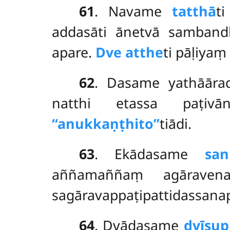
61
. Navame
tatthā
t
addasāti ānetvā samban
apare.
Dve atthe
ti pāḷiyaṃ
62
. Dasame
yathāāra
natthi etassa paṭiv
‘‘anukkaṇṭhito’’
tiādi.
63
. Ekādasame
san
aññamaññaṃ agāravena
sagāravappaṭipattidassan
64
. Dvādasame
dvīsup