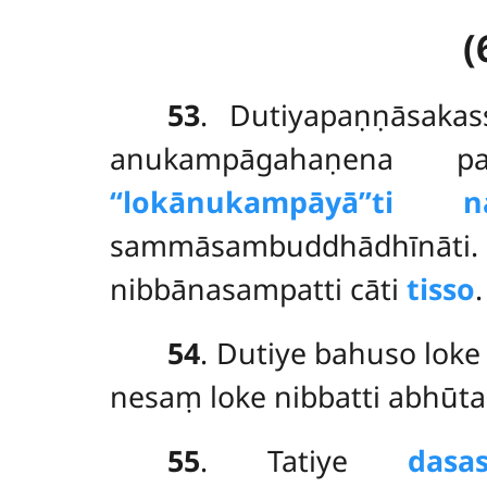
(
53
. Dutiyapaṇṇāsaka
anukampāgahaṇena 
‘‘lokānukampāyā’’ti
sammāsambuddhādhīnāti
nibbānasampatti cāti
tisso
.
54
. Dutiye bahuso lok
nesaṃ loke nibbatti abhūt
55
. Tatiye
dasa