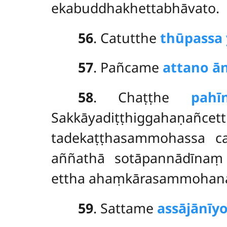
ekabuddhakhettabhāvato.
56
. Catutthe
thūpassa 
57
. Pañcame
attano ā
58
. Chaṭṭhe
pahī
Sakkāyadiṭṭhiggahaṇa
tadekaṭṭhasammohassa ca
aññathā sotāpannādīnaṃ
ettha ahaṃkārasammohanat
59
. Sattame
assājānīy