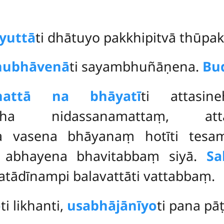
yuttā
ti dhātuyo pakkhipitvā thūpak
nubhāvenā
ti sayambhuñāṇena.
Bu
nattā na bhāyatī
ti attasin
ñcettha nidassanamattaṃ, att
 vasena bhāyanaṃ hotīti tesam
 abhayena bhavitabbaṃ siyā.
Sa
ādīnampi balavattāti vattabbaṃ.
o
ti likhanti,
usabhājānīyo
ti pana pāṭ