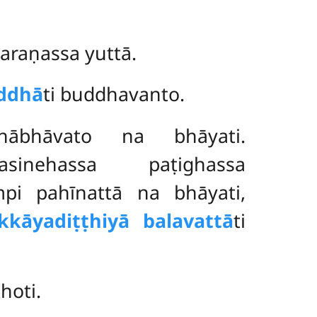
araṇassa yuttā.
ddhā
ti buddhavanto.
ehābhāvato na bhāyati.
asinehassa paṭighassa
pi pahīnattā na bhāyati,
kkāyadiṭṭhiyā balavattā
ti
hoti.