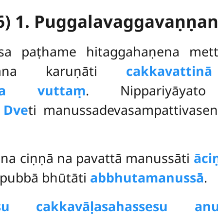
6) 1. Puggalavaggavaṇṇa
ssa
paṭhame hitaggahaṇena mett
pana karuṇāti
cakkavatti
 na vuttaṃ
. Nippariyāyat
.
Dve
ti manussadevasampattivasen
e na ciṇṇā na pavattā manussāti
āci
apubbā bhūtāti
abbhutamanussā
.
su cakkavāḷasahassesu an