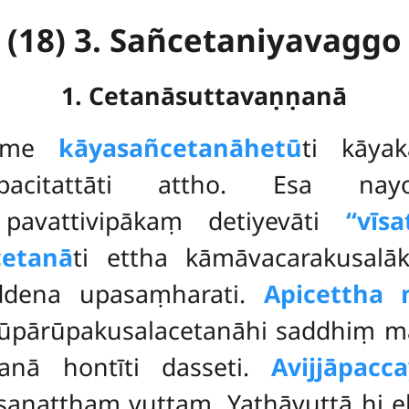
(18) 3. Sañcetaniyavaggo
1. Cetanāsuttavaṇṇanā
hame
kāyasañcetanāhetū
ti kāya
citattāti attho. Esa nayo 
 pavattivipākaṃ detiyevāti
‘‘vīsa
cetanā
ti ettha kāmāvacarakusalāk
addena upasaṃharati.
Apicettha 
 rūpārūpakusalacetanāhi saddhiṃ m
tanā hontīti dasseti.
Avijjāpacc
ssanatthaṃ vuttaṃ. Yathāvuttā hi 