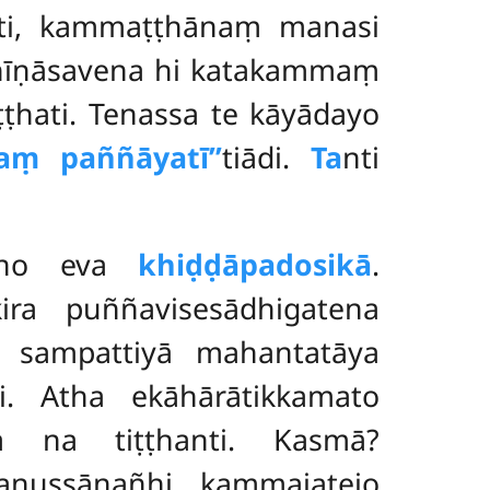
ti, kammaṭṭhānaṃ manasi
Khīṇāsavena hi katakammaṃ
ṭhati. Tenassa te kāyādayo
aṃ paññāyatī’’
tiādi.
Ta
nti
osino eva
khiḍḍāpadosikā
.
ira puññavisesādhigatena
a sampattiyā mahantatāya
ti. Atha ekāhārātikkamato
va na tiṭṭhanti. Kasmā?
anussānañhi kammajatejo