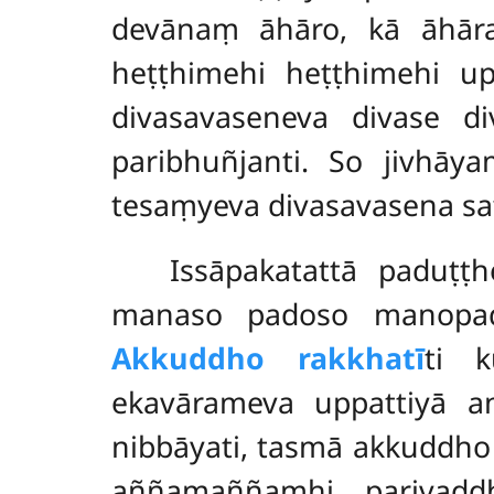
devānaṃ āhāro, kā āhāra
heṭṭhimehi heṭṭhimehi
u
divasavaseneva divase 
paribhuñjanti. So jivhāy
tesaṃyeva divasavasena sat
Issāpakatattā paduṭ
manaso padoso manopad
Akkuddho rakkhatī
ti 
ekavārameva uppattiyā a
nibbāyati, tasmā akkuddho
aññamaññamhi parivaḍḍh