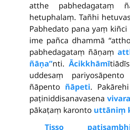
atthe pabhedagataṃ
hetuphalaṃ. Tañhi hetuvas
Pabhedato pana yaṃ kiñci 
ime pañca dhammā ‘‘attho’
pabhedagataṃ ñāṇaṃ
at
ñāṇa’’
nti.
Ācikkhāmī
tiād
uddesaṃ pariyosāpent
ñāpento
ñāpeti
. Pakāreh
paṭiniddisanavasena
vivara
pākaṭaṃ karonto
uttāniṃ 
Tisso paṭisambh