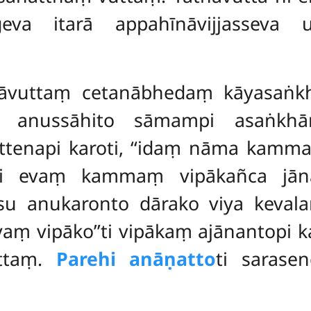
eva itarā appahīnāvijjasseva u
vuttaṃ cetanābhedaṃ kāyasaṅkhā
 anussāhito sāmampi asaṅkhārik
ttenapi karoti, ‘‘idaṃ nāma kamm
’ti evaṃ kammaṃ vipākañca jāna
esu anukaronto dārako viya keva
aṃ vipāko’’ti vipākaṃ ajānantopi k
uttaṃ.
Parehi anāṇatto
ti sarase