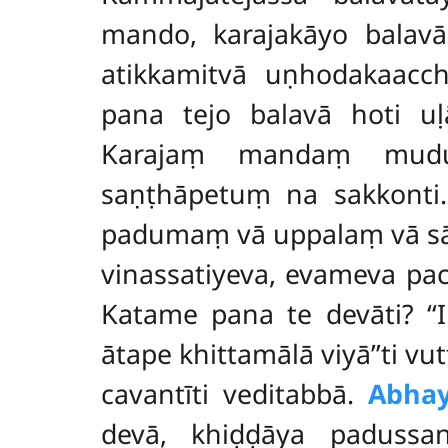
mando, karajakāyo balavā
atikkamitvā uṇhodakaacc
pana tejo balavā hoti uḷ
Karajaṃ mandaṃ mudus
saṇṭhāpetuṃ na sakkonti
padumaṃ vā uppalaṃ vā sā
vinassatiyeva, evameva pac
Katame pana te devāti? ‘‘
ātape khittamālā viyā’’ti v
cavantīti
veditabbā.
Abhay
devā, khiḍḍāya padussan