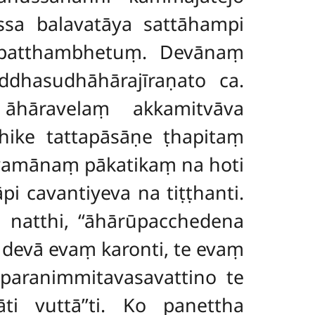
ssa balavatāya sattāhampi
 upatthambhetuṃ. Devānaṃ
ddhasudhāhārajīraṇato ca.
hāravelaṃ akkamitvāva
ike tattapāsāṇe ṭhapitaṃ
yamānaṃ pākatikaṃ na hoti
i cavantiyeva na tiṭṭhanti.
 natthi, ‘‘āhārūpacchedena
o devā evaṃ karonti, te evaṃ
paranimmitavasavattino te
i vuttā’’ti. Ko panettha