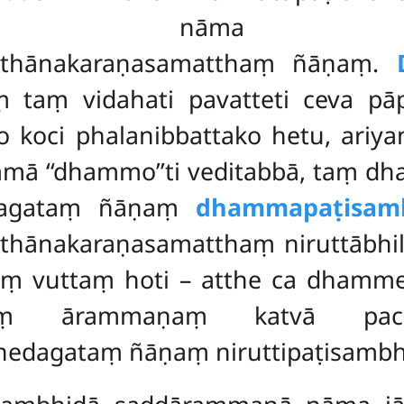
āma dhammap
vatthānakaraṇasamatthaṃ ñāṇaṃ.
 taṃ vidahati pavatteti ceva pāpe
o koci phalanibbattako hetu, ariy
mmā ‘‘dhammo’’ti veditabbā, taṃ 
dagataṃ ñāṇaṃ
dhammapaṭisam
tthānakaraṇasamatthaṃ niruttāb
daṃ vuttaṃ hoti – atthe ca dhamme
daṃ ārammaṇaṃ katvā pacc
hedagataṃ ñāṇaṃ niruttipaṭisambhi