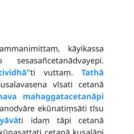
kammanimittaṃ, kāyikassa
sesasañcetanādvayepi.
tividhā’’
ti vuttaṃ.
Tathā
usalavasena vīsati cetanā
nava mahaggatacetanāpi
anodvāre ekūnatiṃsāti tīsu
ayāvā
ti idaṃ tāpi cetanā
ekūnasattati
cetanā kusalāpi