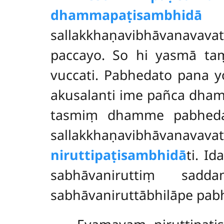
dhammapaṭisambhidā
n
sallakkhaṇavibhāvanava
paccayo. So hi yasmā taṃ
vuccati. Pabhedato pana y
akusalanti ime pañca dha
tasmiṃ dhamme pabhe
sallakkhaṇavibhāvanavava
niruttipaṭisambhidā
ti. I
sabhāvaniruttiṃ sad
sabhāvaniruttābhilāpe pab