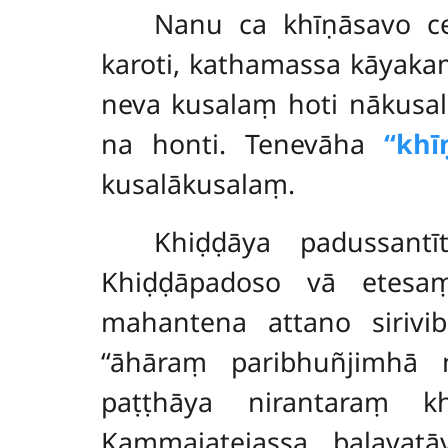
Nanu ca khīṇāsavo c
karoti, kathamassa kāyak
neva kusalaṃ hoti nākusal
na honti. Tenevāha
‘‘kh
kusalākusalaṃ.
Khiḍḍāya padussant
Khiḍḍāpadoso vā etesa
mahantena attano sirivi
‘‘āhāraṃ paribhuñjimhā n
paṭṭhāya nirantaraṃ kh
Kammajatejassa balavat