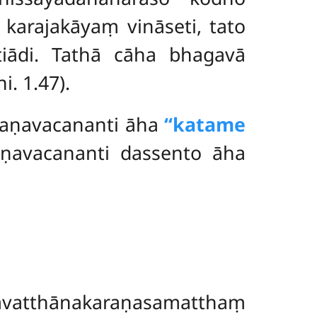
arajakāyaṃ vināseti, tato
tiādi. Tathā cāha bhagavā
. 1.47).
araṇavacananti āha
‘‘katame
aṇavacananti dassento āha
avatthānakaraṇasamatthaṃ