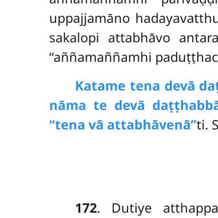
uppajjamāno hadayavatthu
sakalopi attabhāvo anta
‘‘aññamaññamhi paduṭṭhacitt
Katame tena devā da
nāma te devā daṭṭhabbā
‘‘tena vā attabhāvenā’’
ti.
172
. Dutiye atthapp