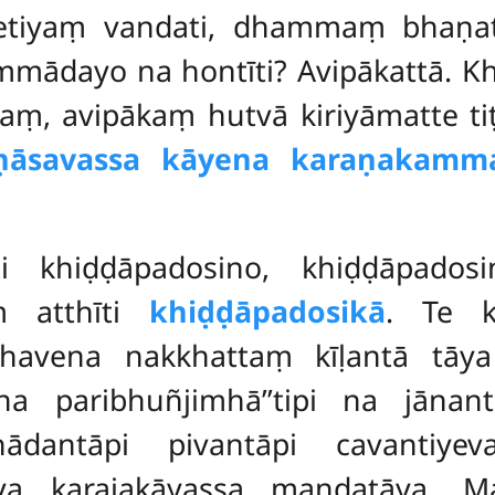
etiyaṃ vandati, dhammaṃ bhaṇa
ammādayo na hontīti? Avipākattā. 
aṃ, avipākaṃ hutvā kiriyāmatte tiṭ
īṇāsavassa kāyena karaṇakamm
īti khiḍḍāpadosino, khiḍḍāpad
ṃ atthīti
khiḍḍāpadosikā
. Te k
bhavena nakkhattaṃ kīḷantā tāy
a paribhuñjimhā’’tipi na jānan
ādantāpi pivantāpi cavantiye
āya karajakāyassa mandatāya. M