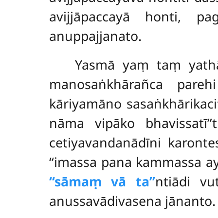
avijjāpaccayā honti, pag
anuppajjanato.
Yasmā yaṃ taṃ yathā
manosaṅkhārañca parehi
kāriyamāno sasaṅkhārikaci
nāma vipāko bhavissatī’
cetiyavandanādīni karont
‘‘imassa pana kammassa ay
‘‘sāmaṃ vā ta’’
ntiādi v
anussavādivasena jānanto.