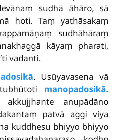
adevānaṃ sudhā āhāro, sā
mā hoti. Taṃ yathāsakaṃ
darappamāṇaṃ sudhāhāraṃ
ganakhaggā kāyaṃ pharati,
i vadanti.
adosikā
. Usūyavasena vā
tubhūtoti
manopadosikā.
 akkujjhante anupādāno
dakantaṃ patvā aggi viya
ana kuddhesu bhiyyo bhiyyo
nissayadahanaraso kodho