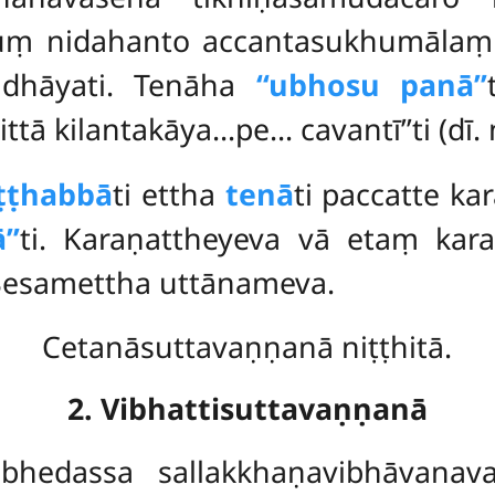
ṃ nidahanto accantasukhumālaṃ k
radhāyati. Tenāha
‘‘ubhosu panā’’
ā kilantakāya…pe… cavantī’’ti (dī. ni
ṭṭhabbā
ti ettha
tenā
ti paccatte k
’’
ti. Karaṇattheyeva vā etaṃ kar
 Sesamettha uttānameva.
Cetanāsuttavaṇṇanā niṭṭhitā.
2. Vibhattisuttavaṇṇanā
abhedassa sallakkhaṇavibhāvanav