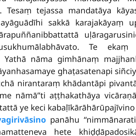
. Tesaṃ tejassa mandatāya kāya
hayāguādīhi sakkā karajakāyaṃ
ārapuññanibbattattā uḷāragarusini
ukhumālabhāvato. Te ekaṃ ā
. Yathā nāma gimhānaṃ majjhanh
yanhasamaye ghaṭasatenapi siñci
chā nirantaraṃ khādantāpi pivantāp
Ime nāmā’’ti aṭṭhakathāya vicāraṇā
uttattā ye keci kabaḷīkārāhārūpajīvin
agirivāsino
panāhu ‘‘nimmānarati
amatteneva hete khiḍḍāpadosikāt