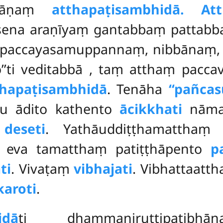
 ñāṇaṃ
atthapaṭisambhidā. At
ena araṇīyaṃ gantabbaṃ pattabbaṃ, 
paccayasamuppannaṃ, nibbānaṃ, bhā
’ti veditabbā
, taṃ atthaṃ pacca
thapaṭisambhidā
. Tenāha
‘‘pañca
īsu ādito kathento
ācikkhati
nāma,
o
deseti
. Yathāuddiṭṭhamatthaṃ 
i eva tamatthaṃ patiṭṭhāpento
p
ti
. Vivaṭaṃ
vibhajati
. Vibhattaatt
karoti
.
idā
ti dhammaniruttipaṭibhān