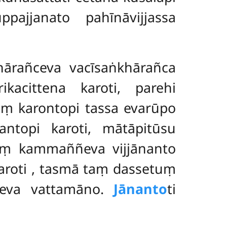
ppajjanato pahīnāvijjassa
rañceva vacīsaṅkhārañca
acittena karoti, parehi
aṃ karontopi tassa evarūpo
ntopi karoti, mātāpitūsu
laṃ kammaññeva vijjānanto
aroti
, tasmā taṃ dassetuṃ
neva vattamāno.
Jānanto
ti