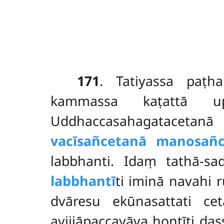
171
. Tatiyassa paṭ
kammassa kaṭattā upa
Uddhaccasahagatacetanā
vacīsañcetanā manosañ
labbhanti. Idaṃ tathā-s
labbhantī
ti iminā navahi
dvāresu ekūnasattati ce
avijjāpaccayāva hontīti da