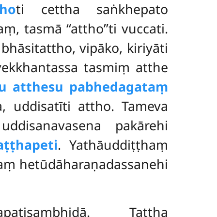
tho
ti cettha saṅkhepato
tasmā ‘‘attho’’ti vuccati.
sitattho, vipāko, kiriyāti
vekkhantassa
tasmiṃ atthe
su atthesu pabhedagataṃ
 uddisatīti attho. Tameva
uddisanavasena pakārehi
aṭṭhapeti
. Yathāuddiṭṭhaṃ
haṃ hetūdāharaṇadassanehi
apaṭisambhidā. Tattha