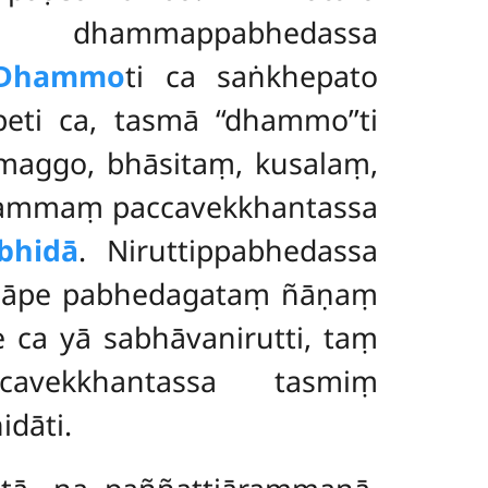
pabhedassa
Dhammo
ti ca saṅkhepato
ti ca, tasmā ‘‘dhammo’’ti
amaggo, bhāsitaṃ, kusalaṃ,
dhammaṃ paccavekkhantassa
bhidā
. Niruttippabhedassa
hilāpe pabhedagataṃ ñāṇaṃ
 ca yā sabhāvanirutti, taṃ
avekkhantassa tasmiṃ
dāti.