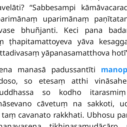
velāti? ‘‘Sabbesampi kāmāvacar
parimānaṃ uparimānaṃ paṇītata
divase bhuñjanti. Keci pana ba
aṃ ṭhapitamattoyeva yāva kesag
tadivasaṃ yāpanasamatthova hotī’’t
ṭhena manasā padussantīti
manop
oso, so etesaṃ atthi vināsahe
kuddhassa so kodho itarasmiṃ
nāsevano cāvetuṃ na sakkoti, u
 taṃ cavanato rakkhati. Ubhosu p
anavasena tikhiṇasamudācāro 