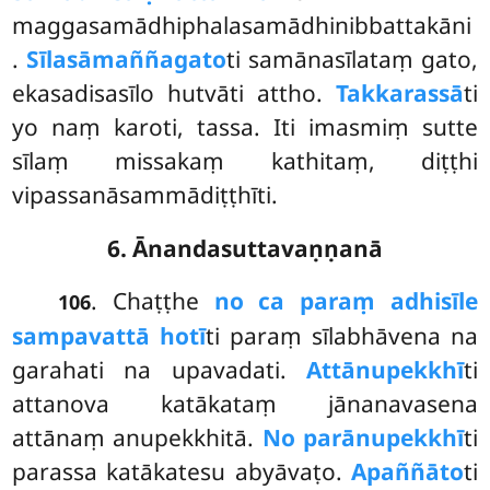
maggasamādhiphalasamādhinibbattakāni
.
Sīlasāmaññagato
ti samānasīlataṃ gato,
ekasadisasīlo hutvāti attho.
Takkarassā
ti
yo naṃ karoti, tassa. Iti imasmiṃ sutte
sīlaṃ missakaṃ kathitaṃ, diṭṭhi
vipassanāsammādiṭṭhīti.
6. Ānandasuttavaṇṇanā
. Chaṭṭhe
no ca paraṃ adhisīle
106
sampavattā hotī
ti paraṃ sīlabhāvena na
garahati na upavadati.
Attānupekkhī
ti
attanova katākataṃ jānanavasena
attānaṃ anupekkhitā.
No parānupekkhī
ti
parassa katākatesu abyāvaṭo.
Apaññāto
ti