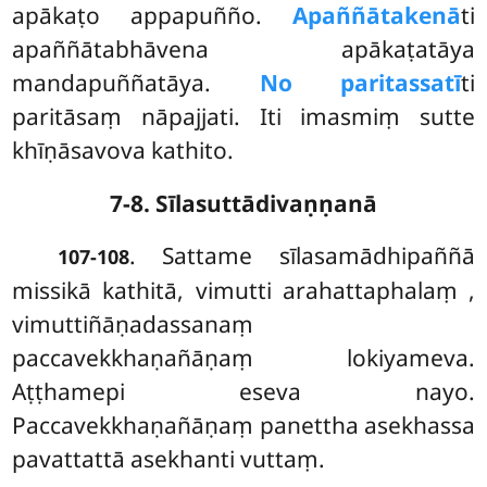
apākaṭo appapuñño.
Apaññātakenā
ti
apaññātabhāvena apākaṭatāya
mandapuññatāya.
No paritassatī
ti
paritāsaṃ nāpajjati. Iti imasmiṃ sutte
khīṇāsavova kathito.
7-8. Sīlasuttādivaṇṇanā
. Sattame sīlasamādhipaññā
107-108
missikā kathitā, vimutti arahattaphalaṃ
,
vimuttiñāṇadassanaṃ
paccavekkhaṇañāṇaṃ lokiyameva.
Aṭṭhamepi eseva nayo.
Paccavekkhaṇañāṇaṃ panettha asekhassa
pavattattā asekhanti vuttaṃ.