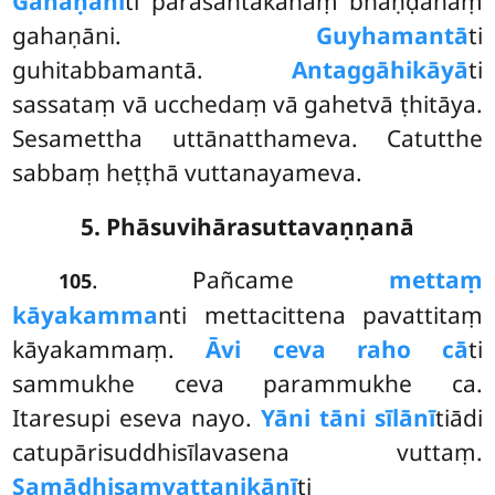
Gahaṇānī
ti
parasantakānaṃ bhaṇḍānaṃ
gahaṇāni.
Guyhamantā
ti
guhitabbamantā.
Antaggāhikāyā
ti
sassataṃ vā ucchedaṃ vā gahetvā ṭhitāya.
Sesamettha uttānatthameva. Catutthe
sabbaṃ heṭṭhā vuttanayameva.
5. Phāsuvihārasuttavaṇṇanā
. Pañcame
mettaṃ
105
kāyakamma
nti mettacittena pavattitaṃ
kāyakammaṃ.
Āvi ceva raho cā
ti
sammukhe ceva parammukhe ca.
Itaresupi eseva nayo.
Yāni tāni sīlānī
tiādi
catupārisuddhisīlavasena vuttaṃ.
Samādhisaṃvattanikānī
ti