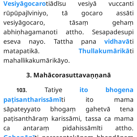
Vesiyāgocaro
tiādīsu vesiyā vuccanti
rūpūpajīviniyo, tā gocaro assāti
vesiyāgocaro, tāsaṃ gehaṃ
abhiṇhagamanoti attho. Sesapadesupi
eseva nayo. Tattha pana
vidhavā
ti
matapatikā.
Thullakumārikā
ti
mahallikakumārikāyo.
3. Mahācorasuttavaṇṇanā
. Tatiye
ito bhogena
103
paṭisantharissāmī
ti ito mama
sāpateyyato bhogaṃ gahetvā tena
paṭisanthāraṃ karissāmi, tassa ca mama
ca antaraṃ pidahissāmīti attho.