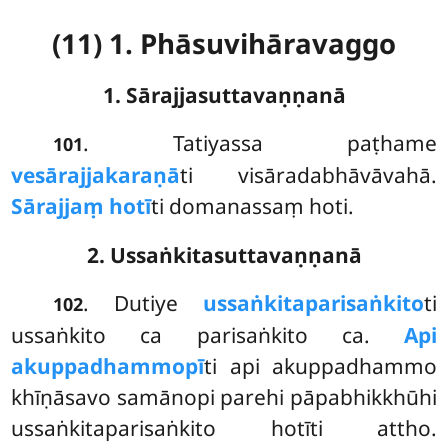
(11) 1. Phāsuvihāravaggo
1. Sārajjasuttavaṇṇanā
. Tatiyassa
paṭhame
101
vesārajjakaraṇā
ti visāradabhāvāvahā.
Sārajjaṃ hotī
ti domanassaṃ hoti.
2. Ussaṅkitasuttavaṇṇanā
. Dutiye
ussaṅkitaparisaṅkito
ti
102
ussaṅkito ca parisaṅkito ca.
Api
akuppadhammopī
ti api akuppadhammo
khīṇāsavo samānopi parehi pāpabhikkhūhi
ussaṅkitaparisaṅkito hotīti attho.