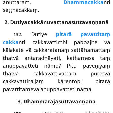
anuttaraṃ.
Dhammacakka
nti
seṭṭhacakkaṃ.
2. Dutiyacakkānuvattanasuttavaṇṇanā
. Dutiye
pitarā pavattitaṃ
132
cakka
nti cakkavattimhi pabbajite vā
kālakate vā cakkaratanaṃ sattāhamattaṃ
ṭhatvā antaradhāyati, kathamesa taṃ
anuppavatteti nāma? Pitu paveṇiyaṃ
ṭhatvā cakkavattivattaṃ pūretvā
cakkavattirajjaṃ kārentopi pitarā
pavattitameva anuppavatteti nāma.
3. Dhammarājāsuttavaṇṇanā