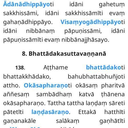
Ādānādhippāyo
ti idāni gahetuṃ
sakkhissāmi, idāni sakkhissāmīti evaṃ
gahaṇādhippāyo.
Visaṃyogādhippāyo
ti
idāni nibbānaṃ pāpuṇissāmi, idāni
pāpuṇissāmīti evaṃ nibbānajjhāsayo.
8. Bhattādakasuttavaṇṇanā
. Aṭṭhame
bhattādako
ti
138
bhattakkhādako, bahubhattabhuñjoti
attho.
Okāsapharaṇo
ti okāsaṃ pharitvā
aññesaṃ sambādhaṃ katvā ṭhānena
okāsapharaṇo. Tattha tattha laṇḍaṃ sāreti
pātetīti
laṇḍasāraṇo
. Ettakā hatthīti
gaṇanakāle salākaṃ gaṇhātīti