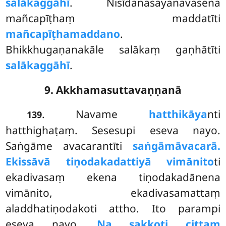
salākaggāhī
. Nisīdanasayanavasena
mañcapīṭhaṃ maddatīti
mañcapīṭhamaddano
.
Bhikkhugaṇanakāle salākaṃ gaṇhātīti
salākaggāhī
.
9. Akkhamasuttavaṇṇanā
. Navame
hatthikāya
nti
139
hatthighaṭaṃ. Sesesupi eseva nayo.
Saṅgāme avacarantīti
saṅgāmāvacarā.
Ekissā
vā tiṇodakadattiyā vimānito
ti
ekadivasaṃ ekena tiṇodakadānena
vimānito, ekadivasamattaṃ
aladdhatiṇodakoti attho. Ito parampi
eseva nayo.
Na sakkoti cittaṃ