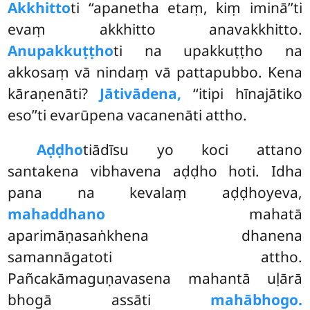
Akkhitto
ti ‘‘apanetha etaṃ, kiṃ iminā’’ti
evaṃ akkhitto anavakkhitto.
Anupakkuṭṭho
ti na upakkuṭṭho na
akkosaṃ vā nindaṃ vā pattapubbo. Kena
kāraṇenāti?
Jātivādena,
‘‘itipi hīnajātiko
eso’’ti evarūpena vacanenāti attho.
Aḍḍho
tiādīsu yo koci attano
santakena vibhavena aḍḍho hoti. Idha
pana na kevalaṃ aḍḍhoyeva,
mahaddhano
mahatā
aparimāṇasaṅkhena dhanena
samannāgatoti attho.
Pañcakāmaguṇavasena mahantā uḷārā
bhogā assāti
mahābhogo.