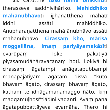
. Catutthe
tisso nāma bhikkhū
ti
34
therasseva saddhivihāriko.
Mahiddhiko
mahānubhāvo
ti ijjhanaṭṭhena mahatī
iddhi assāti mahiddhiko.
Anupharaṇaṭṭhena mahā ānubhāvo assāti
mahānubhāvo.
Cirassaṃ kho, mārisa
moggallāna, imaṃ pariyāyamakāsī
ti
evarūpaṃ loke pakatiyā
piyasamudāhāravacanaṃ hoti. Lokiyā
hi
cirassaṃ āgatampi anāgatapubbampi
manāpajātiyaṃ āgataṃ disvā ‘‘kuto
bhavaṃ āgato, cirassaṃ bhavaṃ āgato,
kathaṃ te idhāgamanamaggo ñāto, kiṃ
maggamūḷhosī’’tiādīni vadanti. Ayaṃ pana
āgatapubbattāyeva evamāha. Thero hi