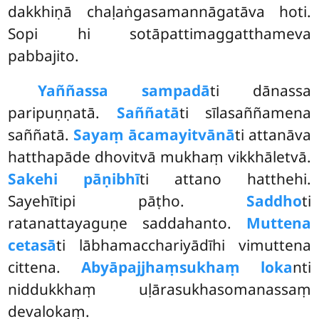
dakkhiṇā chaḷaṅgasamannāgatāva hoti.
Sopi hi sotāpattimaggatthameva
pabbajito.
Yaññassa sampadā
ti dānassa
paripuṇṇatā.
Saññatā
ti sīlasaññamena
saññatā.
Sayaṃ ācamayitvānā
ti attanāva
hatthapāde dhovitvā mukhaṃ vikkhāletvā.
Sakehi pāṇibhī
ti attano hatthehi.
Sayehītipi pāṭho.
Saddho
ti
ratanattayaguṇe saddahanto.
Muttena
cetasā
ti lābhamacchariyādīhi vimuttena
cittena.
Abyāpajjhaṃ
sukhaṃ loka
nti
niddukkhaṃ uḷārasukhasomanassaṃ
devalokaṃ.