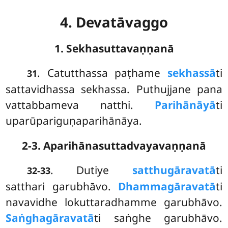
4. Devatāvaggo
1. Sekhasuttavaṇṇanā
. Catutthassa
paṭhame
sekhassā
ti
31
sattavidhassa sekhassa. Puthujjane pana
vattabbameva natthi.
Parihānāyā
ti
uparūpariguṇaparihānāya.
2-3. Aparihānasuttadvayavaṇṇanā
. Dutiye
satthugāravatā
ti
32-33
satthari garubhāvo.
Dhammagāravatā
ti
navavidhe lokuttaradhamme garubhāvo.
Saṅghagāravatā
ti saṅghe garubhāvo.