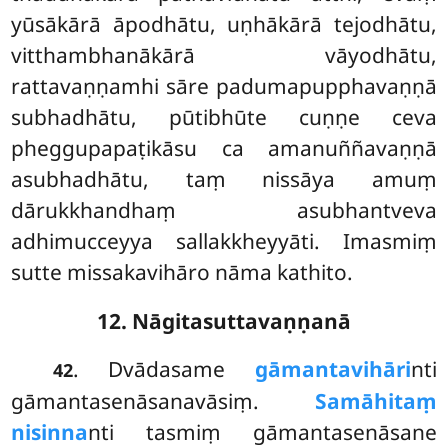
yūsākārā āpodhātu, uṇhākārā tejodhātu,
vitthambhanākārā vāyodhātu,
rattavaṇṇamhi sāre padumapupphavaṇṇā
subhadhātu, pūtibhūte cuṇṇe ceva
pheggupapaṭikāsu ca amanuññavaṇṇā
asubhadhātu, taṃ nissāya amuṃ
dārukkhandhaṃ asubhantveva
adhimucceyya sallakkheyyāti. Imasmiṃ
sutte missakavihāro nāma kathito.
12. Nāgitasuttavaṇṇanā
. Dvādasame
gāmantavihāri
nti
42
gāmantasenāsanavāsiṃ.
Samāhitaṃ
nisinna
nti tasmiṃ gāmantasenāsane