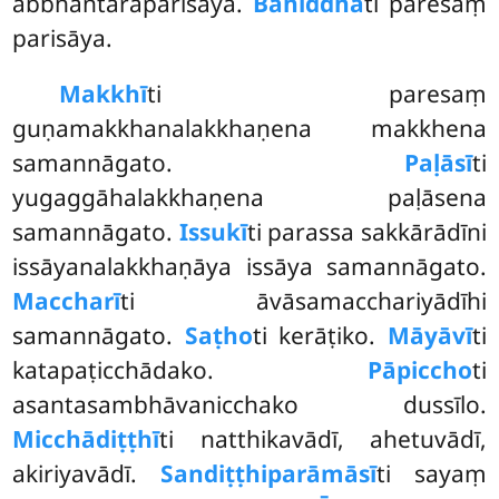
abbhantaraparisāya.
Bahiddhā
ti paresaṃ
parisāya.
Makkhī
ti paresaṃ
guṇamakkhanalakkhaṇena makkhena
samannāgato.
Paḷāsī
ti
yugaggāhalakkhaṇena
paḷāsena
samannāgato.
Issukī
ti parassa sakkārādīni
issāyanalakkhaṇāya issāya samannāgato.
Maccharī
ti āvāsamacchariyādīhi
samannāgato.
Saṭho
ti kerāṭiko.
Māyāvī
ti
katapaṭicchādako.
Pāpiccho
ti
asantasambhāvanicchako dussīlo.
Micchādiṭṭhī
ti natthikavādī, ahetuvādī,
akiriyavādī.
Sandiṭṭhiparāmāsī
ti sayaṃ