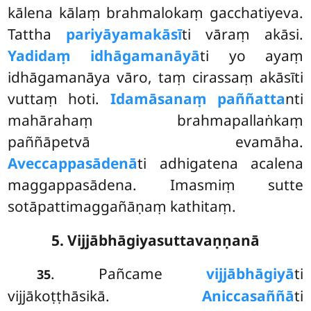
kālena kālaṃ brahmalokaṃ gacchatiyeva.
Tattha
pariyāyamakāsī
ti vāraṃ akāsi.
Yadidaṃ idhāgamanāyā
ti yo ayaṃ
idhāgamanāya vāro, taṃ cirassaṃ akāsīti
vuttaṃ hoti.
Idamāsanaṃ paññatta
nti
mahārahaṃ brahmapallaṅkaṃ
paññāpetvā evamāha.
Aveccappasādenā
ti adhigatena acalena
maggappasādena. Imasmiṃ sutte
sotāpattimaggañāṇaṃ kathitaṃ.
5. Vijjābhāgiyasuttavaṇṇanā
. Pañcame
vijjābhāgiyā
ti
35
vijjākoṭṭhāsikā.
Aniccasaññā
ti