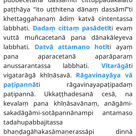
paṭṭhāya ‘‘ito uṭṭhitena dānaṃ dassāmī’’ti
khettaggahaṇaṃ ādiṃ katvā cintentassa
labbhati.
Dadaṃ cittaṃ pasādetī
ti evaṃ
vuttā muñcacetanā pana dānakāleyeva
labbhati.
Datvā attamano hotī
ti ayaṃ
pana aparacetanā aparāparaṃ
anussarantassa labbhati.
Vītarāgā
ti
vigatarāgā khīṇāsavā.
Rāgavinayāya vā
paṭipannā
ti rāgavinayapaṭipadaṃ
paṭipannā. Ukkaṭṭhadesanā cesā, na
kevalaṃ pana khīṇāsavānaṃ, anāgāmi-
sakadāgāmi-sotāpannānampi antamaso
tadahupabbajitassa
bhaṇḍagāhakasāmaṇerassāpi dinnā