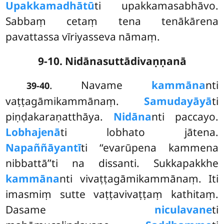
Upakkamadhātū
ti upakkamasabhāvo.
Sabbaṃ cetaṃ tena tenākārena
pavattassa vīriyasseva nāmaṃ.
9-10. Nidānasuttādivaṇṇanā
. Navame
kammāna
nti
39-40
vaṭṭagāmikammānaṃ.
Samudayāyā
ti
piṇḍakaraṇatthāya.
Nidāna
nti paccayo.
Lobhajenā
ti lobhato jātena.
Na
paññāyantī
ti ‘‘evarūpena kammena
nibbattā’’ti na dissanti. Sukkapakkhe
kammāna
nti vivaṭṭagāmikammānaṃ. Iti
imasmiṃ sutte vaṭṭavivaṭṭaṃ kathitaṃ.
Dasame
niculavane
ti