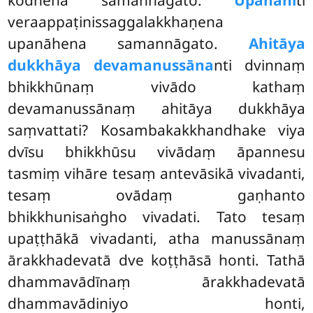
veraappaṭinissaggalakkhaṇena
upanāhena samannāgato.
Ahitāya
dukkhāya devamanussāna
nti dvinnaṃ
bhikkhūnaṃ vivādo kathaṃ
devamanussānaṃ ahitāya dukkhāya
saṃvattati? Kosambakakkhandhake viya
dvīsu bhikkhūsu vivādaṃ āpannesu
tasmiṃ vihāre tesaṃ antevāsikā vivadanti,
tesaṃ ovādaṃ gaṇhanto
bhikkhunisaṅgho vivadati. Tato tesaṃ
upaṭṭhākā vivadanti, atha manussānaṃ
ārakkhadevatā
dve koṭṭhāsā honti. Tathā
dhammavādīnaṃ ārakkhadevatā
dhammavādiniyo honti,