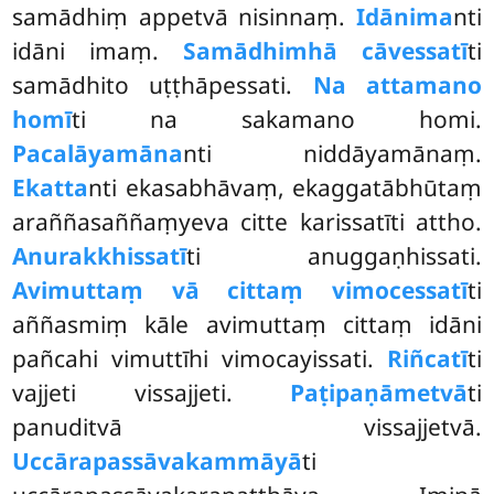
samādhiṃ appetvā nisinnaṃ.
Idānima
nti
idāni imaṃ.
Samādhimhā cāvessatī
ti
samādhito uṭṭhāpessati.
Na attamano
homī
ti na sakamano homi.
Pacalāyamāna
nti niddāyamānaṃ.
Ekatta
nti ekasabhāvaṃ, ekaggatābhūtaṃ
araññasaññaṃyeva citte karissatīti attho.
Anurakkhissatī
ti anuggaṇhissati.
Avimuttaṃ vā cittaṃ vimocessatī
ti
aññasmiṃ kāle avimuttaṃ cittaṃ idāni
pañcahi vimuttīhi vimocayissati.
Riñcatī
ti
vajjeti vissajjeti.
Paṭipaṇāmetvā
ti
panuditvā vissajjetvā.
Uccārapassāvakammāyā
ti