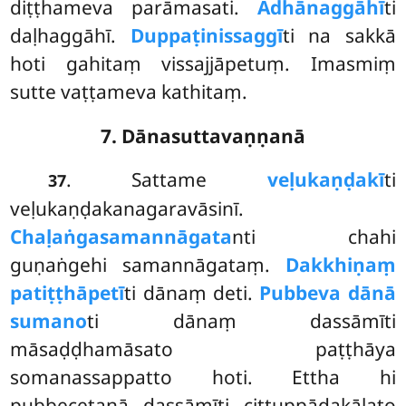
diṭṭhameva parāmasati.
Ādhānaggāhī
ti
daḷhaggāhī.
Duppaṭinissaggī
ti na sakkā
hoti gahitaṃ vissajjāpetuṃ. Imasmiṃ
sutte vaṭṭameva kathitaṃ.
7. Dānasuttavaṇṇanā
. Sattame
veḷukaṇḍakī
ti
37
veḷukaṇḍakanagaravāsinī.
Chaḷaṅgasamannāgata
nti chahi
guṇaṅgehi samannāgataṃ.
Dakkhiṇaṃ
patiṭṭhāpetī
ti dānaṃ deti.
Pubbeva dānā
sumano
ti dānaṃ dassāmīti
māsaḍḍhamāsato paṭṭhāya
somanassappatto hoti. Ettha hi
pubbecetanā dassāmīti cittuppādakālato