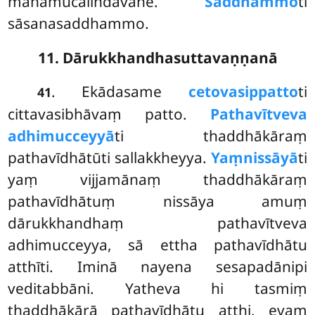
mahāmucalindavane.
Saddhammo
ti
sāsanasaddhammo.
11. Dārukkhandhasuttavaṇṇanā
. Ekādasame
cetovasippatto
ti
41
cittavasibhāvaṃ patto.
Pathavītveva
adhimucceyyā
ti thaddhākāraṃ
pathavīdhātūti sallakkheyya.
Yaṃ
nissāyā
ti
yaṃ vijjamānaṃ thaddhākāraṃ
pathavīdhātuṃ nissāya amuṃ
dārukkhandhaṃ pathavītveva
adhimucceyya, sā ettha pathavīdhātu
atthīti. Iminā nayena sesapadānipi
veditabbāni. Yatheva hi tasmiṃ
thaddhākārā pathavīdhātu atthi, evaṃ