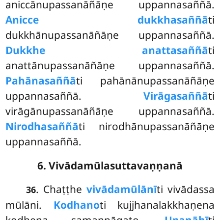
aniccānupassanāñāṇe uppannasaññā.
Anicce dukkhasaññā
ti
dukkhānupassanāñāṇe uppannasaññā.
Dukkhe anattasaññā
ti
anattānupassanāñāṇe uppannasaññā.
Pahānasaññā
ti pahānānupassanāñāṇe
uppannasaññā.
Virāgasaññā
ti
virāgānupassanāñāṇe uppannasaññā.
Nirodhasaññā
ti nirodhānupassanāñāṇe
uppannasaññā.
6. Vivādamūlasuttavaṇṇanā
. Chaṭṭhe
vivādamūlānī
ti vivādassa
36
mūlāni.
Kodhano
ti kujjhanalakkhaṇena
kodhena samannāgato.
Upanāhī
ti