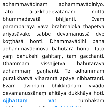
adhammavādīnaṃ adhammavādiniyo.
Tato ārakkhadevatānaṃ mittā
bhummadevatā bhijjanti. Evaṃ
paramparāya yāva brahmalokā ṭhapetvā
ariyasāvake sabbe devamanussā dve
koṭṭhāsā honti. Dhammavādīhi pana
adhammavādinova bahutarā honti. Tato
yaṃ bahukehi gahitaṃ, taṃ gacchanti.
Dhammaṃ vissajjetvā bahutarāva
adhammaṃ gaṇhanti. Te adhammaṃ
purakkhatvā viharantā apāye nibbattanti.
Evaṃ dvinnaṃ bhikkhūnaṃ vivādo
devamanussānaṃ ahitāya dukkhāya hoti.
Ajjhattaṃ vā
ti tumhākaṃ