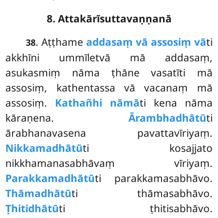
8. Attakārīsuttavaṇṇanā
. Aṭṭhame
addasaṃ vā assosiṃ vā
ti
38
akkhīni ummīletvā mā addasaṃ,
asukasmiṃ nāma ṭhāne vasatīti mā
assosiṃ, kathentassa vā vacanaṃ mā
assosiṃ.
Kathañhi nāmā
ti kena nāma
kāraṇena.
Ārambhadhātū
ti
ārabhanavasena pavattavīriyaṃ.
Nikkamadhātū
ti kosajjato
nikkhamanasabhāvaṃ vīriyaṃ.
Parakkamadhātū
ti parakkamasabhāvo.
Thāmadhātū
ti thāmasabhāvo.
Ṭhitidhātū
ti ṭhitisabhāvo.