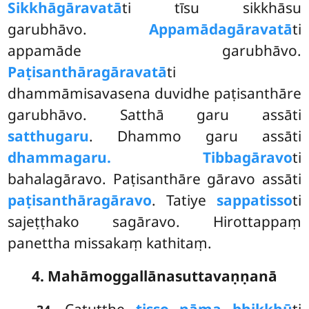
Sikkhāgāravatā
ti tīsu sikkhāsu
garubhāvo.
Appamādagāravatā
ti
appamāde garubhāvo.
Paṭisanthāragāravatā
ti
dhammāmisavasena duvidhe paṭisanthāre
garubhāvo. Satthā garu assāti
satthugaru
. Dhammo garu assāti
dhammagaru. Tibbagāravo
ti
bahalagāravo. Paṭisanthāre
gāravo assāti
paṭisanthāragāravo
. Tatiye
sappatisso
ti
sajeṭṭhako sagāravo. Hirottappaṃ
panettha missakaṃ kathitaṃ.
4. Mahāmoggallānasuttavaṇṇanā