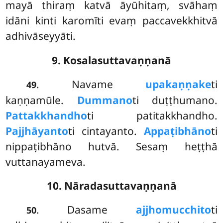
mayā thiraṃ katvā āyūhitaṃ, svāhaṃ
idāni kinti karomīti evaṃ paccavekkhitvā
adhivāseyyāti.
9. Kosalasuttavaṇṇanā
. Navame
upakaṇṇake
ti
49
kaṇṇamūle.
Dummano
ti duṭṭhumano.
Pattakkhandho
ti patitakkhandho.
Pajjhāyanto
ti cintayanto.
Appaṭibhāno
ti
nippaṭibhāno hutvā. Sesaṃ heṭṭhā
vuttanayameva.
10. Nāradasuttavaṇṇanā
. Dasame
ajjhomucchito
ti
50