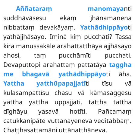
Aññataraṃ manomaya
nti
suddhāvāsesu ekaṃ jhānamanena
nibbattaṃ devakāyaṃ.
Yathādhippāyo
ti
yathājjhāsayo. Iminā kiṃ pucchati? Tassa
kira manussakāle arahattatthāya ajjhāsayo
ahosi, taṃ pucchāmīti pucchati.
Devaputtopi arahattaṃ pattatāya
taggha
me bhagavā yathādhippāyo
ti āha.
Yattha yatthūpapajjatī
ti tīsu vā
kulasampattīsu chasu vā kāmasaggesu
yattha yattha uppajjati, tattha tattha
dīghāyu yasavā hotīti. Pañcamaṃ
catukkanipāte vuttanayeneva veditabbaṃ.
Chaṭṭhasattamāni uttānatthāneva.