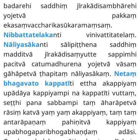
badarehi saddhiṃ jīrakādisambhārehi
yojetvā pakkaṃ
ekasaṃvaccharikasūkaramaṃsaṃ.
Nibbattatelaka
nti vinivattitatelaṃ.
Nāliyasāka
nti sālipiṭṭhena saddhiṃ
madditvā jīrakādisaṃyutte sappimhi
pacitvā catumadhurena yojetvā vāsaṃ
gāhāpetvā ṭhapitaṃ nāliyasākaṃ.
Netaṃ
bhagavato kappatī
ti ettha akappiyaṃ
upādāya kappiyampi na kappatīti vuttaṃ,
seṭṭhi pana sabbampi taṃ āharāpetvā
rāsiṃ katvā yaṃ yaṃ akappiyaṃ, taṃ taṃ
antarāpaṇaṃ pahiṇitvā kappiyaṃ
upabhogaparibhogabhaṇḍaṃ adāsi.