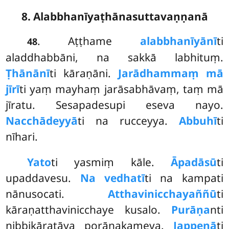
8. Alabbhanīyaṭhānasuttavaṇṇanā
. Aṭṭhame
alabbhanīyānī
ti
48
aladdhabbāni, na sakkā labhituṃ.
Ṭhānānī
ti kāraṇāni.
Jarādhammaṃ mā
jīrī
ti yaṃ mayhaṃ jarāsabhāvaṃ, taṃ mā
jīratu. Sesapadesupi eseva nayo.
Nacchādeyyā
ti na rucceyya.
Abbuhī
ti
nīhari.
Yato
ti yasmiṃ kāle.
Āpadāsū
ti
upaddavesu.
Na vedhatī
ti na kampati
nānusocati.
Atthavinicchayaññū
ti
kāraṇatthavinicchaye kusalo.
Purāṇa
nti
nibbikāratāya porāṇakameva.
Jappenā
ti