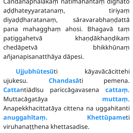
Candanaphalakaṃ nātimahantaṃ dīghato
aḍḍhateyyaratanaṃ, tiriyaṃ
diyaḍḍharatanaṃ, sāravarabhaṇḍattā
pana mahagghaṃ ahosi. Bhagavā taṃ
paṭiggahetvā khaṇḍākhaṇḍikaṃ
chedāpetvā bhikkhūnaṃ
añjanapisanatthāya dāpesi.
Ujjubhūtesū
ti
kāyavācācittehi
ujukesu.
Chandasā
ti pemena.
Catta
ntiādīsu pariccāgavasena
cattaṃ
.
Muttacāgatāya
muttaṃ
.
Anapekkhacittatāya cittena na uggahitanti
anuggahītaṃ. Khettūpame
ti
viruhanaṭṭhena khettasadise.