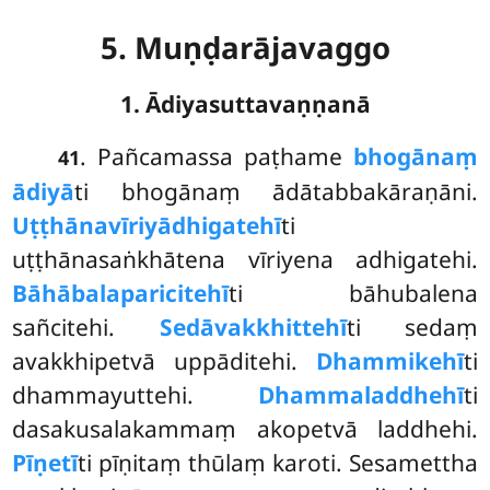
5. Muṇḍarājavaggo
1. Ādiyasuttavaṇṇanā
. Pañcamassa
paṭhame
bhogānaṃ
41
ādiyā
ti bhogānaṃ ādātabbakāraṇāni.
Uṭṭhānavīriyādhigatehī
ti
uṭṭhānasaṅkhātena vīriyena adhigatehi.
Bāhābalaparicitehī
ti bāhubalena
sañcitehi.
Sedāvakkhittehī
ti sedaṃ
avakkhipetvā uppāditehi.
Dhammikehī
ti
dhammayuttehi.
Dhammaladdhehī
ti
dasakusalakammaṃ akopetvā laddhehi.
Pīṇetī
ti pīṇitaṃ
thūlaṃ karoti. Sesamettha