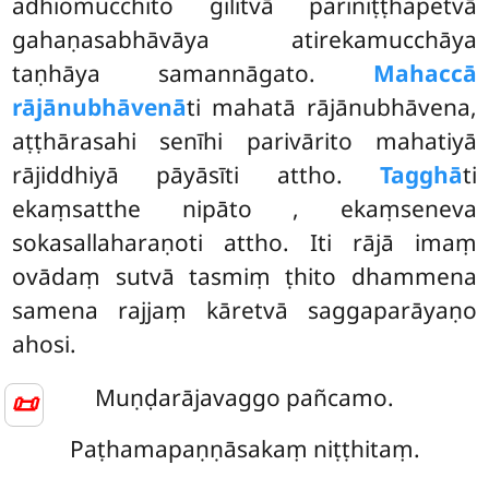
adhiomucchito gilitvā pariniṭṭhapetvā
gahaṇasabhāvāya atirekamucchāya
taṇhāya samannāgato.
Mahaccā
rājānubhāvenā
ti mahatā rājānubhāvena,
aṭṭhārasahi senīhi parivārito mahatiyā
rājiddhiyā pāyāsīti attho.
Tagghā
ti
ekaṃsatthe nipāto
, ekaṃseneva
sokasallaharaṇoti attho. Iti rājā imaṃ
ovādaṃ sutvā tasmiṃ ṭhito dhammena
samena rajjaṃ kāretvā saggaparāyaṇo
ahosi.
Muṇḍarājavaggo pañcamo.
📜
Paṭhamapaṇṇāsakaṃ niṭṭhitaṃ.