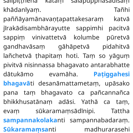
sālipiṭṭhena kataṃ sālapupphasadisaṃ
khādanīyaṃ. Tañhi
paññāyamānavaṇṭapattakesaraṃ katvā
jīrakādisambhārayutte sappimhi pacitvā
sappiṃ vinivattetvā kolumbe pūretvā
gandhavāsaṃ gāhāpetvā pidahitvā
lañchetvā ṭhapitaṃ
hoti. Taṃ so yāguṃ
pivitvā nisinnassa bhagavato antarabhatte
dātukāmo evamāha.
Paṭiggahesi
bhagavā
ti desanāmattametaṃ, upāsako
pana taṃ bhagavato ca pañcannañca
bhikkhusatānaṃ adāsi. Yathā ca taṃ,
evaṃ sūkaramaṃsādīnipi. Tattha
sampannakolaka
nti sampannabadaraṃ.
Sūkaramaṃsa
nti madhurarasehi