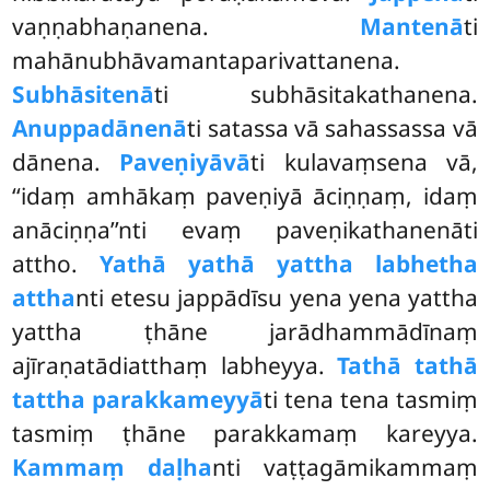
vaṇṇabhaṇanena.
Mantenā
ti
mahānubhāvamantaparivattanena.
Subhāsitenā
ti subhāsitakathanena.
Anuppadānenā
ti satassa vā sahassassa vā
dānena.
Paveṇiyā
vā
ti kulavaṃsena vā,
‘‘idaṃ amhākaṃ paveṇiyā āciṇṇaṃ, idaṃ
anāciṇṇa’’nti evaṃ paveṇikathanenāti
attho.
Yathā yathā yattha labhetha
attha
nti etesu jappādīsu yena yena yattha
yattha ṭhāne jarādhammādīnaṃ
ajīraṇatādiatthaṃ labheyya.
Tathā tathā
tattha parakkameyyā
ti tena tena tasmiṃ
tasmiṃ ṭhāne parakkamaṃ kareyya.
Kammaṃ daḷha
nti vaṭṭagāmikammaṃ