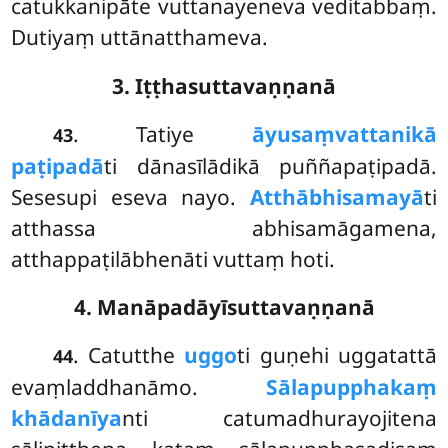
catukkanipāte vuttanayeneva veditabbaṃ.
Dutiyaṃ uttānatthameva.
3. Iṭṭhasuttavaṇṇanā
. Tatiye
āyusaṃvattanikā
43
paṭipadā
ti dānasīlādikā puññapaṭipadā.
Sesesupi eseva nayo.
Atthābhisamayā
ti
atthassa abhisamāgamena,
atthappaṭilābhenāti vuttaṃ hoti.
4. Manāpadāyīsuttavaṇṇanā
. Catutthe
uggo
ti guṇehi uggatattā
44
evaṃladdhanāmo.
Sālapupphakaṃ
khādanīya
nti catumadhurayojitena