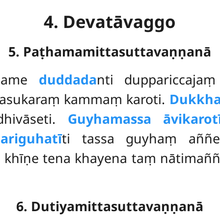
4. Devatāvaggo
5. Paṭhamamittasuttavaṇṇanā
came
duddada
nti duppariccaj
 asukaraṃ kammaṃ karoti.
Dukkh
dhivāseti.
Guyhamassa āvikarot
riguhatī
ti tassa guyhaṃ aññe
e khīṇe tena khayena taṃ nātimañ
6. Dutiyamittasuttavaṇṇanā