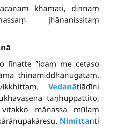
vacanaṃ khamati, dinnaṃ
saṃ jhānanissitaṃ
anā
o līnatte ‘‘idaṃ me cetaso
ma thinamiddhānugataṃ.
vikkhittaṃ.
Vedanā
tiādīni
khavasena taṇhuppattito,
, vitakko mānassa mūlaṃ
akārānupakāresu.
Nimitta
nti