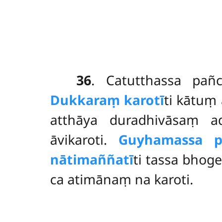
36
. Catutthassa
pañ
Dukkaraṃ karotī
ti kātuṃ
atthāya duradhivāsaṃ a
āvikaroti.
Guyhamassa pa
nātimaññatī
ti tassa bhog
ca atimānaṃ na karoti.