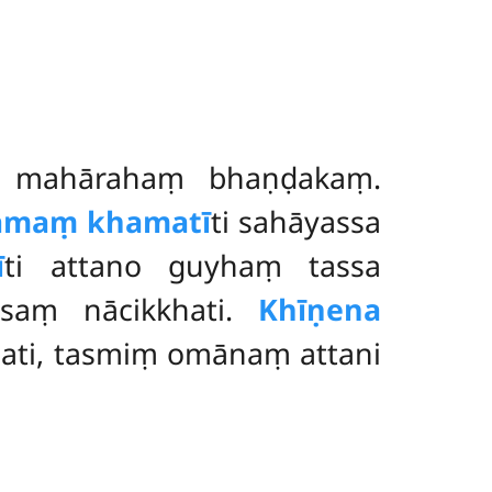
aṃ mahārahaṃ bhaṇḍakaṃ.
amaṃ khamatī
ti sahāyassa
ī
ti attano guyhaṃ tassa
saṃ nācikkhati.
Khīṇena
ñati, tasmiṃ omānaṃ attani