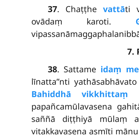
37
. Chaṭṭhe
vattā
ti 
ovādaṃ karoti.
vipassanāmaggaphalanibbā
7.
38
. Sattame
idaṃ me 
līnatta’’nti yathāsabhāvato
Bahiddhā vikkhittaṃ
n
papañcamūlavasena gahit
saññā diṭṭhiyā mūlaṃ a
vitakkavasena asmīti mānu