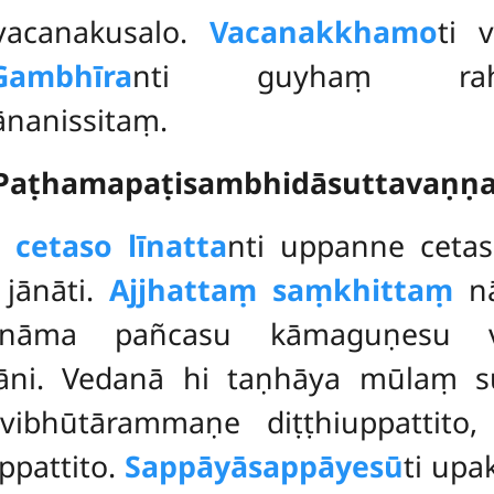
vacanakusalo.
Vacanakkhamo
ti 
Gambhīra
nti guyhaṃ rahas
nanissitaṃ.
 Paṭhamapaṭisambhidāsuttavaṇṇ
cetaso līnatta
nti uppanne cetas
 jānāti.
Ajjhattaṃ saṃkhittaṃ
nā
āma pañcasu kāmaguṇesu
āni. Vedanā hi taṇhāya mūlaṃ su
vibhūtārammaṇe diṭṭhiuppattito
ppattito.
Sappāyāsappāyesū
ti up