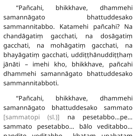
‘‘Pañcahi, bhikkhave, dhammehi
samannāgato bhattuddesako
sammannitabbo. Katamehi pañcahi? Na
chandāgatiṃ gacchati, na dosāgatiṃ
gacchati, na mohāgatiṃ gacchati, na
bhayāgatiṃ gacchati, uddiṭṭhānuddiṭṭhaṃ
jānāti – imehi kho, bhikkhave, pañcahi
dhammehi samannāgato bhattuddesako
sammannitabboti.
‘‘Pañcahi, bhikkhave, dhammehi
samannāgato bhattuddesako sammato
[sammatopi (sī.)]
na pesetabbo…pe…
sammato pesetabbo… bālo veditabbo…
paṇḍito veditabbo… khataṃ upahataṃ