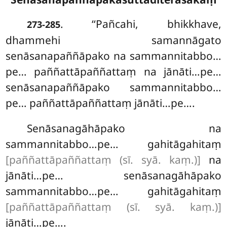
. ‘‘Pañcahi, bhikkhave,
273-285
dhammehi samannāgato
senāsanapaññāpako na sammannitabbo…
pe… paññattāpaññattaṃ na jānāti…pe…
senāsanapaññāpako sammannitabbo…
pe… paññattāpaññattaṃ jānāti…pe….
Senāsanagāhāpako
na
sammannitabbo…pe… gahitāgahitaṃ
[paññattāpaññattaṃ (sī. syā. kaṃ.)]
na
jānāti…pe… senāsanagāhāpako
sammannitabbo…pe… gahitāgahitaṃ
[paññattāpaññattaṃ (sī. syā. kaṃ.)]
jānāti…pe….