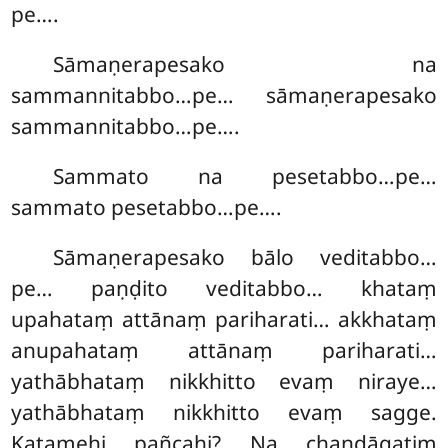
pe….
Sāmaṇerapesako na
sammannitabbo…pe… sāmaṇerapesako
sammannitabbo…pe….
Sammato na pesetabbo…pe…
sammato pesetabbo…pe….
Sāmaṇerapesako bālo veditabbo…
pe… paṇḍito veditabbo… khataṃ
upahataṃ attānaṃ pariharati… akkhataṃ
anupahataṃ attānaṃ pariharati…
yathābhataṃ nikkhitto evaṃ niraye…
yathābhataṃ nikkhitto evaṃ sagge.
Katamehi pañcahi? Na chandāgatiṃ