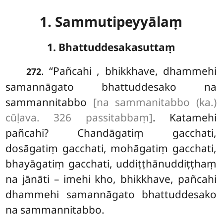
1. Sammutipeyyālaṃ
1. Bhattuddesakasuttaṃ
. ‘‘Pañcahi
, bhikkhave, dhammehi
272
samannāgato bhattuddesako na
sammannitabbo
[na sammanitabbo (ka.)
cūḷava. 326 passitabbaṃ]
. Katamehi
pañcahi? Chandāgatiṃ gacchati,
dosāgatiṃ gacchati, mohāgatiṃ
gacchati,
bhayāgatiṃ gacchati, uddiṭṭhānuddiṭṭhaṃ
na jānāti – imehi kho, bhikkhave, pañcahi
dhammehi samannāgato bhattuddesako
na sammannitabbo.