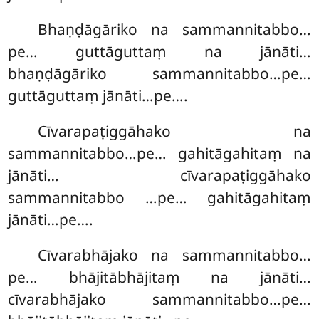
Bhaṇḍāgāriko na sammannitabbo…
pe… guttāguttaṃ na jānāti…
bhaṇḍāgāriko sammannitabbo…pe…
guttāguttaṃ jānāti…pe….
Cīvarapaṭiggāhako na
sammannitabbo…pe… gahitāgahitaṃ na
jānāti… cīvarapaṭiggāhako
sammannitabbo
…pe… gahitāgahitaṃ
jānāti…pe….
Cīvarabhājako
na sammannitabbo…
pe… bhājitābhājitaṃ na jānāti…
cīvarabhājako sammannitabbo…pe…