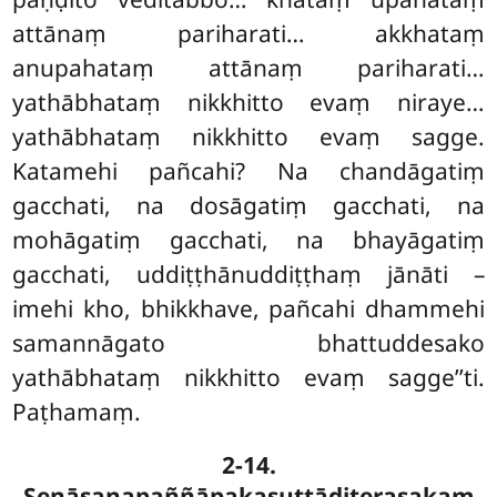
attānaṃ pariharati… akkhataṃ
anupahataṃ attānaṃ pariharati…
yathābhataṃ nikkhitto evaṃ niraye…
yathābhataṃ nikkhitto evaṃ sagge.
Katamehi pañcahi? Na chandāgatiṃ
gacchati, na dosāgatiṃ gacchati, na
mohāgatiṃ gacchati, na bhayāgatiṃ
gacchati, uddiṭṭhānuddiṭṭhaṃ
jānāti –
imehi kho, bhikkhave, pañcahi dhammehi
samannāgato bhattuddesako
yathābhataṃ nikkhitto evaṃ sagge’’ti.
Paṭhamaṃ.
2-14.
Senāsanapaññāpakasuttāditerasakaṃ