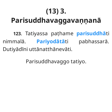
(13) 3.
Parisuddhavaggavaṇṇanā
. Tatiyassa
paṭhame
parisuddhā
ti
123
nimmalā.
Pariyodātā
ti pabhassarā.
Dutiyādīni uttānatthānevāti.
Parisuddhavaggo tatiyo.