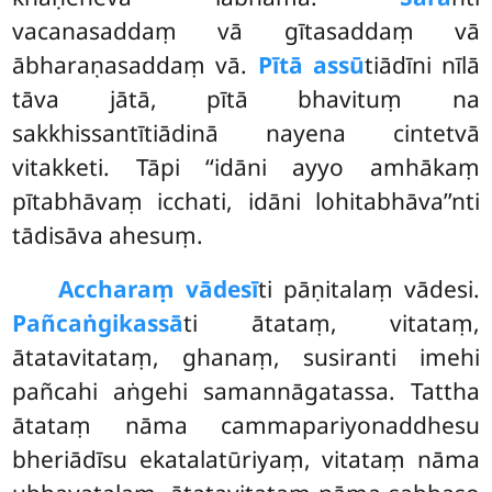
vacanasaddaṃ vā gītasaddaṃ vā
ābharaṇasaddaṃ vā.
Pītā assū
tiādīni nīlā
tāva jātā, pītā bhavituṃ na
sakkhissantītiādinā nayena cintetvā
vitakketi. Tāpi ‘‘idāni ayyo amhākaṃ
pītabhāvaṃ icchati, idāni lohitabhāva’’nti
tādisāva ahesuṃ.
Accharaṃ vādesī
ti pāṇitalaṃ vādesi.
Pañcaṅgikassā
ti ātataṃ, vitataṃ,
ātatavitataṃ, ghanaṃ, susiranti imehi
pañcahi aṅgehi samannāgatassa. Tattha
ātataṃ nāma cammapariyonaddhesu
bheriādīsu ekatalatūriyaṃ, vitataṃ nāma