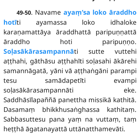
. Navame
ayaṃ’sa loko āraddho
49-50
hotī
ti ayamassa loko idhaloke
karaṇamattāya āraddhattā paripuṇṇattā
āraddho hoti paripuṇṇo.
Soḷasākārasampannā
ti sutte vuttehi
aṭṭhahi, gāthāsu aṭṭhahīti soḷasahi ākārehi
samannāgatā, yāni vā aṭṭhaṅgāni parampi
tesu samādapetīti evampi
soḷasākārasampannāti eke.
Saddhāsīlapaññā panettha missikā kathitā.
Dasamaṃ bhikkhusaṅghassa kathitaṃ.
Sabbasuttesu pana yaṃ na vuttaṃ, taṃ
heṭṭhā āgatanayattā uttānatthamevāti.