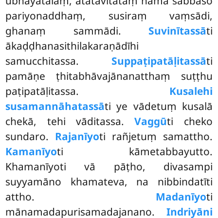
ubhayatalaṃ, ātatavitataṃ nāma sabbaso
pariyonaddhaṃ, susiraṃ vaṃsādi,
ghanaṃ sammādi.
Suvinītassā
ti
ākaḍḍhanasithilakaraṇādīhi
samucchitassa.
Suppaṭipatāḷitassā
ti
pamāṇe ṭhitabhāvajānanatthaṃ suṭṭhu
paṭipatāḷitassa.
Kusalehi
susamannāhatassā
ti ye vādetuṃ kusalā
chekā, tehi vāditassa.
Vaggū
ti cheko
sundaro.
Rajanīyo
ti rañjetuṃ samattho.
Kamanīyo
ti kāmetabbayutto.
Khamanīyoti
vā pāṭho, divasampi
suyyamāno khamateva, na nibbindatīti
attho.
Madanīyo
ti
mānamadapurisamadajanano.
Indriyāni