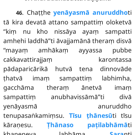
. Chaṭṭhe
yenāyasmā anuruddho
ti
46
tā kira devatā attano sampattiṃ oloketvā
‘‘kiṃ nu kho nissāya ayaṃ sampatti
amhehi laddhā’’ti āvajjamānā theraṃ disvā
‘‘mayaṃ
amhākaṃ ayyassa pubbe
cakkavattirajjaṃ karontassa
pādaparicārikā hutvā tena dinnovāde
ṭhatvā imaṃ sampattiṃ labhimha,
gacchāma theraṃ ānetvā imaṃ
sampattiṃ anubhavissāmā’’ti divā
yenāyasmā anuruddho
tenupasaṅkamiṃsu.
Tīsu ṭhānesū
ti tīsu
kāraṇesu.
Ṭhānaso paṭilabhāmā
ti
khaṇeneva labhāma.
Sara
nti