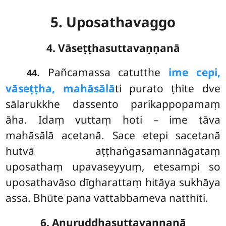
5. Uposathavaggo
4. Vāseṭṭhasuttavaṇṇanā
. Pañcamassa catutthe
ime cepi,
44
vāseṭṭha, mahāsālā
ti purato ṭhite dve
sālarukkhe dassento parikappopamaṃ
āha. Idaṃ vuttaṃ hoti – ime tāva
mahāsālā acetanā. Sace etepi sacetanā
hutvā aṭṭhaṅgasamannāgataṃ
uposathaṃ upavaseyyuṃ, etesampi so
uposathavāso dīgharattaṃ hitāya sukhāya
assa. Bhūte pana vattabbameva natthīti.
6. Anuruddhasuttavaṇṇanā