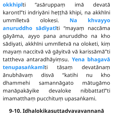
okkhipī
ti ‘‘asāruppaṃ imā devatā
karontī’’ti indriyāni heṭṭhā khipi, na akkhīni
ummīletvā olokesi.
Na khvayyo
anuruddho sādiyatī
ti ‘‘mayaṃ naccāma
gāyāma, ayyo pana anuruddho na kho
sādiyati, akkhīni ummīletvā na oloketi, kiṃ
mayaṃ naccitvā vā gāyitvā vā karissāmā’’ti
tattheva antaradhāyiṃsu.
Yena bhagavā
tenupasaṅkamī
ti tāsaṃ devatānaṃ
ānubhāvaṃ disvā ‘‘katihi nu kho
dhammehi samannāgato mātugāmo
manāpakāyike devaloke nibbattatī’’ti
imamatthaṃ pucchituṃ upasaṅkami.
9-10. Idhalokikasuttadvayavaṇṇanā