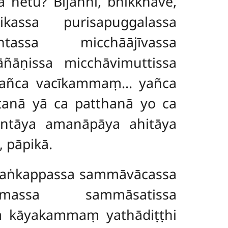
a hetu? Bījañhi, bhikkhave,
assa purisapuggalassa
tassa micchāājīvassa
ñāṇissa micchāvimuttissa
yañca vacīkammaṃ… yañca
anā yā ca patthanā yo ca
antāya amanāpāya ahitāya
, pāpikā.
āsaṅkappassa sammāvācassa
massa sammāsatissa
 kāyakammaṃ yathādiṭṭhi