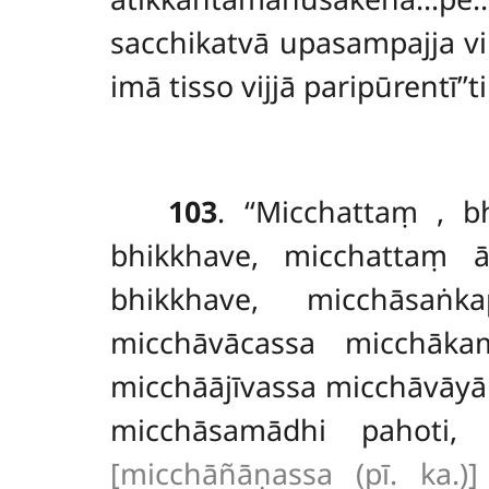
sacchikatvā upasampajja vi
imā tisso vijjā paripūrentī’’t
103
. ‘‘Micchattaṃ
, b
bhikkhave, micchattaṃ ā
bhikkhave, micchāsaṅk
micchāvācassa micchā
micchāājīvassa micchāvāyā
micchāsamādhi pahoti,
[micchāñāṇassa (pī. ka.)]