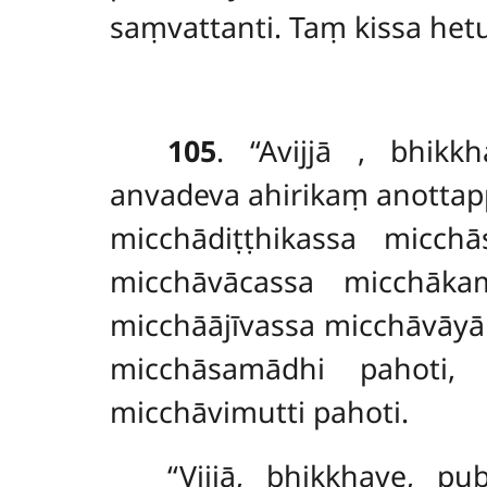
saṃvattanti. Taṃ kissa hetu
105
. ‘‘Avijjā
, bhikk
anvadeva
ahirikaṃ anottap
micchādiṭṭhikassa micch
micchāvācassa micchāk
micchāājīvassa micchāvāyā
micchāsamādhi pahoti,
micchāvimutti pahoti.
‘‘Vijjā, bhikkhave,