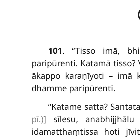
101
. ‘‘Tisso
imā, bh
paripūrenti. Katamā tisso?
ākappo karaṇīyoti – imā 
dhamme paripūrenti.
‘‘Katame satta? Santat
pī.)]
sīlesu, anabhijjhālu
idamatthaṃtissa hoti jīv