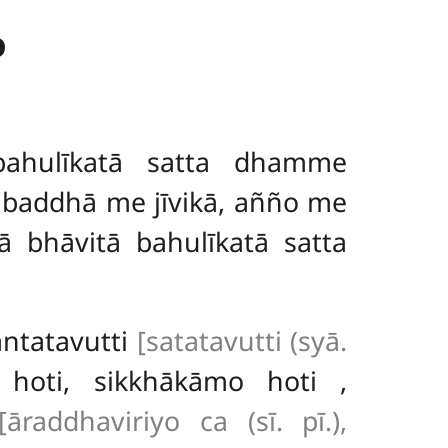
o
bahulīkatā satta dhamme
ṭibaddhā me jīvikā, añño me
 bhāvitā bahulīkatā satta
antatavutti
[satatavutti (syā.
nī hoti, sikkhākāmo hoti
,
[āraddhaviriyo ca (sī. pī.),