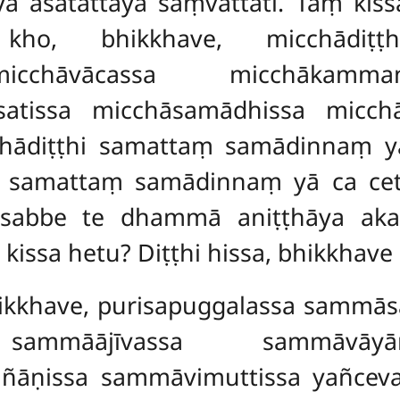
ya asātattāya saṃvattati. Taṃ kiss
o, bhikkhave, micchādiṭṭhik
icchāvācassa micchākamman
atissa micchāsamādhissa micchā
hādiṭṭhi samattaṃ samādinnaṃ 
samattaṃ samādinnaṃ yā ca cet
 sabbe te dhammā aniṭṭhāya ak
kissa hetu? Diṭṭhi hissa, bhikkhave
bhikkhave, purisapuggalassa samm
sammāājīvassa sammāvāyā
āṇissa sammāvimuttissa yañceva