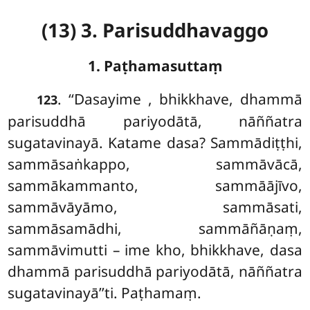
(13) 3. Parisuddhavaggo
1. Paṭhamasuttaṃ
. ‘‘Dasayime
, bhikkhave, dhammā
123
parisuddhā pariyodātā, nāññatra
sugatavinayā. Katame dasa? Sammādiṭṭhi,
sammāsaṅkappo, sammāvācā,
sammākammanto, sammāājīvo,
sammāvāyāmo, sammāsati,
sammāsamādhi, sammāñāṇaṃ,
sammāvimutti – ime kho, bhikkhave, dasa
dhammā parisuddhā pariyodātā, nāññatra
sugatavinayā’’ti. Paṭhamaṃ.