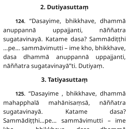
2. Dutiyasuttaṃ
. ‘‘Dasayime, bhikkhave, dhammā
124
anuppannā uppajjanti, nāññatra
sugatavinayā. Katame dasa? Sammādiṭṭhi
…pe… sammāvimutti – ime kho, bhikkhave,
dasa dhammā anuppannā uppajjanti,
nāññatra sugatavinayā’’ti. Dutiyaṃ.
3. Tatiyasuttaṃ
. ‘‘Dasayime
, bhikkhave, dhammā
125
mahapphalā mahānisaṃsā, nāññatra
sugatavinayā. Katame dasa?
Sammādiṭṭhi…pe… sammāvimutti – ime