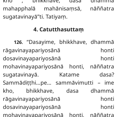
kho
, bhikkhave, dasa dhammā
mahapphalā mahānisaṃsā, nāññatra
sugatavinayā’’ti. Tatiyaṃ.
4. Catutthasuttaṃ
. ‘‘Dasayime, bhikkhave, dhammā
126
rāgavinayapariyosānā honti
dosavinayapariyosānā honti
mohavinayapariyosānā honti, nāññatra
sugatavinayā. Katame dasa?
Sammādiṭṭhi…pe… sammāvimutti – ime
kho, bhikkhave, dasa dhammā
rāgavinayapariyosānā
honti
dosavinayapariyosānā honti
mohavinayapariyosānā honti, nāññatra