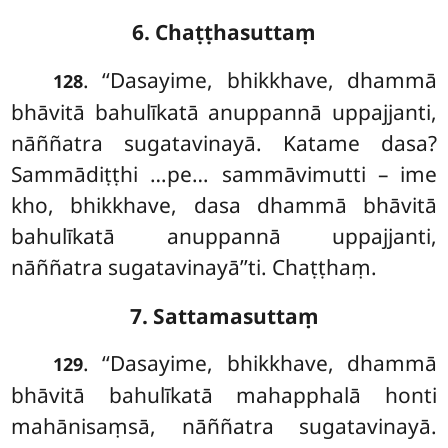
6. Chaṭṭhasuttaṃ
. ‘‘Dasayime, bhikkhave, dhammā
128
bhāvitā bahulīkatā anuppannā uppajjanti,
nāññatra sugatavinayā. Katame dasa?
Sammādiṭṭhi
…pe… sammāvimutti – ime
kho, bhikkhave, dasa dhammā bhāvitā
bahulīkatā anuppannā uppajjanti,
nāññatra sugatavinayā’’ti. Chaṭṭhaṃ.
7. Sattamasuttaṃ
. ‘‘Dasayime, bhikkhave, dhammā
129
bhāvitā bahulīkatā mahapphalā honti
mahānisaṃsā, nāññatra sugatavinayā.