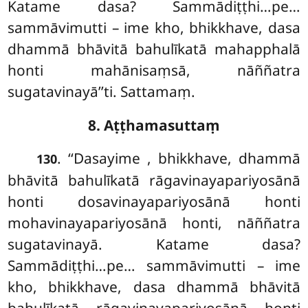
Katame dasa? Sammādiṭṭhi…pe…
sammāvimutti – ime kho, bhikkhave, dasa
dhammā bhāvitā bahulīkatā mahapphalā
honti mahānisaṃsā, nāññatra
sugatavinayā’’ti. Sattamaṃ.
8. Aṭṭhamasuttaṃ
. ‘‘Dasayime
, bhikkhave, dhammā
130
bhāvitā bahulīkatā rāgavinayapariyosānā
honti dosavinayapariyosānā honti
mohavinayapariyosānā honti, nāññatra
sugatavinayā. Katame dasa?
Sammādiṭṭhi…pe… sammāvimutti – ime
kho, bhikkhave, dasa dhammā bhāvitā