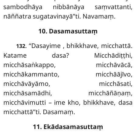
sambodhāya nibbānāya saṃvattanti,
nāññatra sugatavinayā’’ti. Navamaṃ.
10. Dasamasuttaṃ
. ‘‘Dasayime
, bhikkhave, micchattā.
132
Katame dasa? Micchādiṭṭhi,
micchāsaṅkappo, micchāvācā,
micchākammanto, micchāājīvo,
micchāvāyāmo, micchāsati,
micchāsamādhi, micchāñāṇaṃ,
micchāvimutti – ime kho, bhikkhave, dasa
micchattā’’ti. Dasamaṃ.
11. Ekādasamasuttaṃ