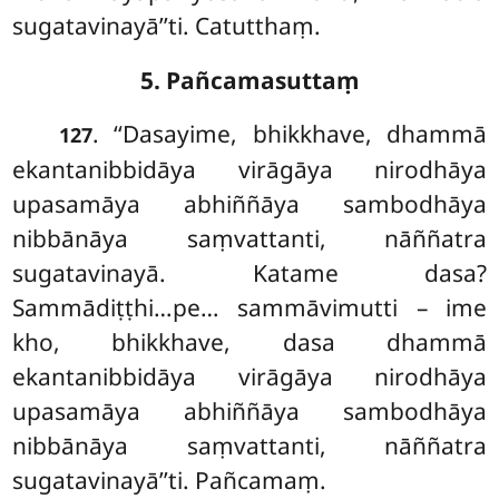
sugatavinayā’’ti. Catutthaṃ.
5. Pañcamasuttaṃ
. ‘‘Dasayime, bhikkhave, dhammā
127
ekantanibbidāya virāgāya nirodhāya
upasamāya abhiññāya sambodhāya
nibbānāya saṃvattanti, nāññatra
sugatavinayā. Katame dasa?
Sammādiṭṭhi…pe… sammāvimutti – ime
kho, bhikkhave, dasa dhammā
ekantanibbidāya virāgāya nirodhāya
upasamāya abhiññāya sambodhāya
nibbānāya saṃvattanti, nāññatra
sugatavinayā’’ti. Pañcamaṃ.