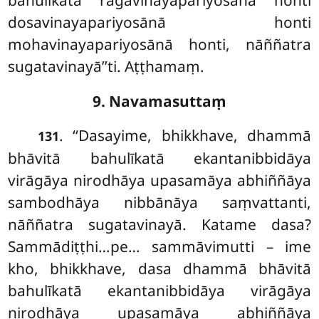
bahulīkatā
rāgavinayapariyosānā honti
dosavinayapariyosānā honti
mohavinayapariyosānā honti, nāññatra
sugatavinayā’’ti. Aṭṭhamaṃ.
9. Navamasuttaṃ
. ‘‘Dasayime, bhikkhave, dhammā
131
bhāvitā bahulīkatā ekantanibbidāya
virāgāya nirodhāya upasamāya abhiññāya
sambodhāya nibbānāya saṃvattanti,
nāññatra sugatavinayā. Katame dasa?
Sammādiṭṭhi…pe… sammāvimutti – ime
kho, bhikkhave, dasa dhammā bhāvitā
bahulīkatā ekantanibbidāya virāgāya
nirodhāya upasamāya abhiññāya