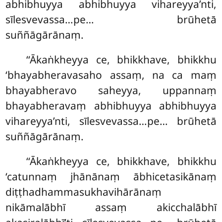
abhibhuyya
abhibhuyya vihareyya’nti,
sīlesvevassa…pe… brūhetā
suññāgārānaṃ.
‘‘Ākaṅkheyya
ce, bhikkhave, bhikkhu
‘bhayabheravasaho assaṃ, na ca maṃ
bhayabheravo saheyya, uppannaṃ
bhayabheravaṃ abhibhuyya abhibhuyya
vihareyya’nti, sīlesvevassa…pe… brūhetā
suññāgārānaṃ.
‘‘Ākaṅkheyya ce, bhikkhave, bhikkhu
‘catunnaṃ jhānānaṃ ābhicetasikānaṃ
diṭṭhadhammasukhavihārānaṃ
nikāmalābhī assaṃ akicchalābhī