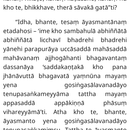
kho te, bhikkhave, therā sāvakā gatā’’ti?
‘‘Idha, bhante, tesaṃ āyasmantānaṃ
etadahosi – ‘ime kho sambahulā abhiññātā
abhiññātā licchavī bhadrehi bhadrehi
yānehi parapurāya uccāsaddā mahāsaddā
mahāvanaṃ ajjhogāhanti bhagavantaṃ
dassanāya ‘saddakaṇṭakā kho pana
jhānāvuttā bhagavatā yaṃnūna mayaṃ
yena gosiṅgasālavanadāyo
tenupasaṅkameyyāma tattha mayaṃ
appasaddā appākiṇṇā phāsuṃ
vihareyyāmā’ti. Atha kho te, bhante,
āyasmanto yena gosiṅgasālavanadāyo
tenupasaṅkamiṃsu. Tattha te āyasmanto