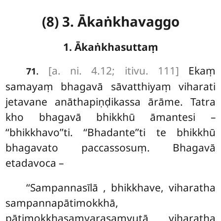
(8) 3. Ākaṅkhavaggo
1. Ākaṅkhasuttaṃ
.
[a. ni. 4.12; itivu. 111]
Ekaṃ
71
samayaṃ bhagavā sāvatthiyaṃ viharati
jetavane anāthapiṇḍikassa ārāme. Tatra
kho bhagavā bhikkhū āmantesi –
‘‘bhikkhavo’’ti. ‘‘Bhadante’’ti te bhikkhū
bhagavato paccassosuṃ. Bhagavā
etadavoca –
‘‘Sampannasīlā
, bhikkhave, viharatha
sampannapātimokkhā,
pātimokkhasaṃvarasaṃvutā viharatha