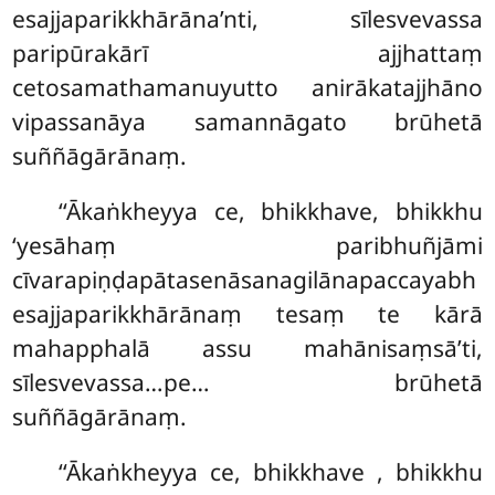
esajjaparikkhārāna’nti, sīlesvevassa
paripūrakārī ajjhattaṃ
cetosamathamanuyutto anirākatajjhāno
vipassanāya samannāgato brūhetā
suññāgārānaṃ.
‘‘Ākaṅkheyya ce, bhikkhave, bhikkhu
‘yesāhaṃ paribhuñjāmi
cīvarapiṇḍapātasenāsanagilānapaccayabh
esajjaparikkhārānaṃ tesaṃ te kārā
mahapphalā assu mahānisaṃsā’ti,
sīlesvevassa…pe… brūhetā
suññāgārānaṃ.
‘‘Ākaṅkheyya ce, bhikkhave
, bhikkhu