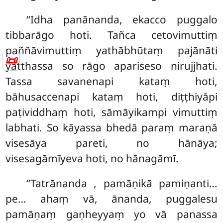
‘‘Idha panānanda, ekacco puggalo
tibbarāgo hoti. Tañca cetovimuttiṃ
paññāvimuttiṃ yathābhūtaṃ pajānāti
📜
yatthassa so rāgo apariseso nirujjhati.
Tassa savanenapi kataṃ hoti,
bāhusaccenapi kataṃ hoti, diṭṭhiyāpi
paṭividdhaṃ hoti, sāmāyikampi vimuttiṃ
labhati. So kāyassa
bhedā paraṃ maraṇā
visesāya pareti, no hānāya;
visesagāmīyeva hoti, no hānagāmī.
‘‘Tatrānanda
, pamāṇikā pamiṇanti…
pe… ahaṃ vā, ānanda, puggalesu
pamāṇaṃ gaṇheyyaṃ yo vā
panassa