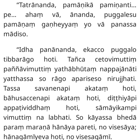
‘‘Tatrānanda, pamāṇikā pamiṇanti…
pe… ahaṃ vā, ānanda, puggalesu
pamāṇaṃ gaṇheyyaṃ yo vā panassa
mādiso.
‘‘Idha panānanda, ekacco puggalo
tibbarāgo hoti. Tañca cetovimuttiṃ
paññāvimuttiṃ yathābhūtaṃ nappajānāti
yatthassa so rāgo apariseso nirujjhati.
Tassa savanenapi akataṃ hoti,
bāhusaccenapi akataṃ hoti, diṭṭhiyāpi
appaṭividdhaṃ hoti, sāmāyikampi
vimuttiṃ na labhati. So kāyassa bhedā
paraṃ maraṇā hānāya pareti, no visesāya;
hānagāmīyeva hoti, no visesagāmī.