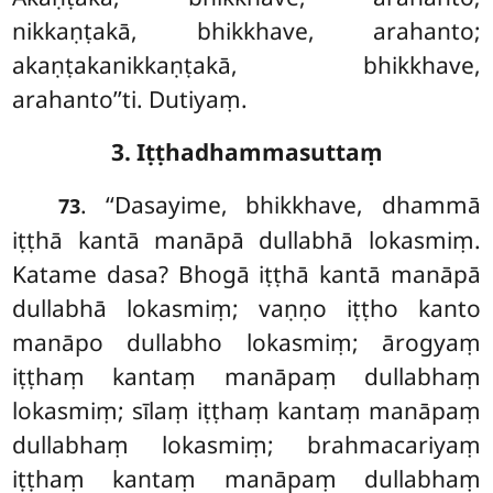
nikkaṇṭakā, bhikkhave, arahanto;
akaṇṭakanikkaṇṭakā, bhikkhave,
arahanto’’ti. Dutiyaṃ.
3. Iṭṭhadhammasuttaṃ
. ‘‘Dasayime, bhikkhave, dhammā
73
iṭṭhā kantā manāpā dullabhā lokasmiṃ.
Katame dasa? Bhogā iṭṭhā kantā manāpā
dullabhā lokasmiṃ; vaṇṇo iṭṭho kanto
manāpo dullabho lokasmiṃ; ārogyaṃ
iṭṭhaṃ kantaṃ manāpaṃ dullabhaṃ
lokasmiṃ; sīlaṃ iṭṭhaṃ kantaṃ manāpaṃ
dullabhaṃ lokasmiṃ; brahmacariyaṃ
iṭṭhaṃ kantaṃ manāpaṃ dullabhaṃ