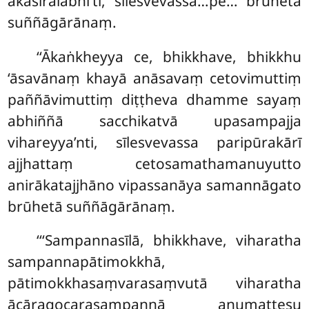
akasiralābhī’ti, sīlesvevassa…pe… brūhetā
suññāgārānaṃ.
‘‘Ākaṅkheyya ce, bhikkhave, bhikkhu
‘āsavānaṃ khayā anāsavaṃ cetovimuttiṃ
paññāvimuttiṃ diṭṭheva dhamme
sayaṃ
abhiññā sacchikatvā upasampajja
vihareyya’nti, sīlesvevassa paripūrakārī
ajjhattaṃ cetosamathamanuyutto
anirākatajjhāno vipassanāya samannāgato
brūhetā suññāgārānaṃ.
‘‘‘Sampannasīlā, bhikkhave, viharatha
sampannapātimokkhā,
pātimokkhasaṃvarasaṃvutā viharatha
ācāragocarasampannā aṇumattesu