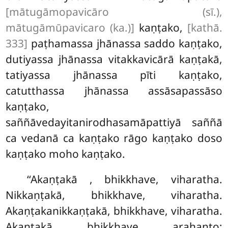
[mātugāmopavicāro (sī.),
mātugāmūpavicaro (ka.)]
kaṇṭako,
[kathā.
333]
paṭhamassa
jhānassa saddo kaṇṭako,
dutiyassa jhānassa vitakkavicārā kaṇṭakā,
tatiyassa jhānassa pīti kaṇṭako,
catutthassa jhānassa assāsapassāso
kaṇṭako,
saññāvedayitanirodhasamāpattiyā saññā
ca vedanā ca kaṇṭako rāgo kaṇṭako doso
kaṇṭako moho kaṇṭako.
‘‘Akaṇṭakā
, bhikkhave, viharatha.
Nikkaṇṭakā, bhikkhave, viharatha.
Akaṇṭakanikkaṇṭakā, bhikkhave, viharatha.
Akaṇṭakā, bhikkhave, arahanto;