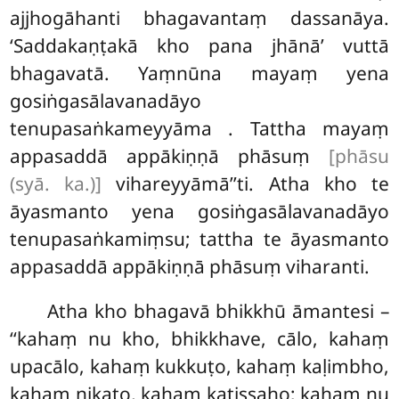
ajjhogāhanti
bhagavantaṃ dassanāya.
‘Saddakaṇṭakā kho pana jhānā’ vuttā
bhagavatā. Yaṃnūna mayaṃ yena
gosiṅgasālavanadāyo
tenupasaṅkameyyāma
. Tattha mayaṃ
appasaddā appākiṇṇā phāsuṃ
[phāsu
(syā. ka.)]
vihareyyāmā’’ti. Atha kho te
āyasmanto yena gosiṅgasālavanadāyo
tenupasaṅkamiṃsu; tattha te āyasmanto
appasaddā appākiṇṇā phāsuṃ viharanti.
Atha kho bhagavā bhikkhū āmantesi –
‘‘kahaṃ nu kho, bhikkhave, cālo, kahaṃ
upacālo, kahaṃ kukkuṭo, kahaṃ kaḷimbho,
kahaṃ nikaṭo, kahaṃ kaṭissaho; kahaṃ nu