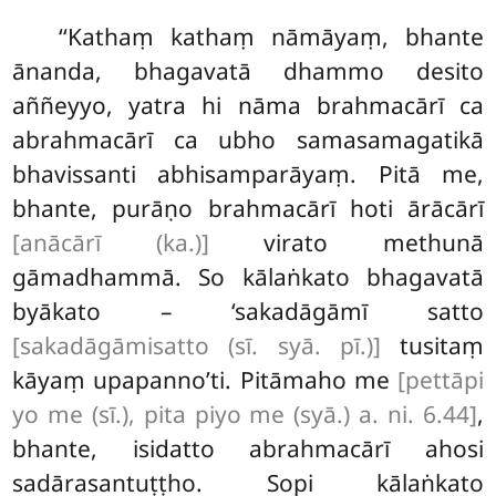
‘‘Kathaṃ kathaṃ nāmāyaṃ, bhante
ānanda, bhagavatā dhammo
desito
aññeyyo, yatra hi nāma brahmacārī ca
abrahmacārī ca ubho samasamagatikā
bhavissanti abhisamparāyaṃ. Pitā me,
bhante, purāṇo brahmacārī hoti
ārācārī
[anācārī (ka.)]
virato methunā
gāmadhammā. So kālaṅkato bhagavatā
byākato – ‘sakadāgāmī satto
[sakadāgāmisatto (sī. syā. pī.)]
tusitaṃ
kāyaṃ upapanno’ti. Pitāmaho me
[pettāpi
yo me (sī.), pita piyo me (syā.) a. ni. 6.44]
,
bhante, isidatto abrahmacārī ahosi
sadārasantuṭṭho. Sopi kālaṅkato