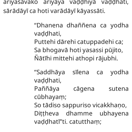
ariyasāvako ariyāya vaḍḍhiyā vaḍḍhati,
sārādāyī ca hoti varādāyī kāyassāti.
‘‘Dhanena dhaññena ca yodha
vaḍḍhati,
Puttehi dārehi catuppadehi ca;
Sa bhogavā hoti yasassi pūjito,
Ñātīhi mittehi athopi rājubhi.
‘‘Saddhāya sīlena ca yodha
vaḍḍhati,
Paññāya cāgena sutena
cūbhayaṃ;
So
tādiso sappuriso vicakkhaṇo,
Diṭṭheva dhamme ubhayena
vaḍḍhatī’’ti. catutthaṃ;