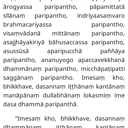
ārogyassa paripantho, pāpamittatā
sīlānaṃ paripantho, indriyaasaṃvaro
brahmacariyassa paripantho,
visaṃvādanā mittānaṃ paripantho,
asajjhāyakiriyā bāhusaccassa
paripantho,
asussūsā aparipucchā paññāya
paripantho, ananuyogo apaccavekkhaṇā
dhammānaṃ paripantho, micchāpaṭipatti
saggānaṃ paripantho. Imesaṃ kho,
bhikkhave, dasannaṃ iṭṭhānaṃ kantānaṃ
manāpānaṃ dullabhānaṃ lokasmiṃ ime
dasa dhammā paripanthā.
‘‘Imesaṃ kho, bhikkhave, dasannaṃ
dhammānaṃ iṭṭhānaṃ kantānaṃ