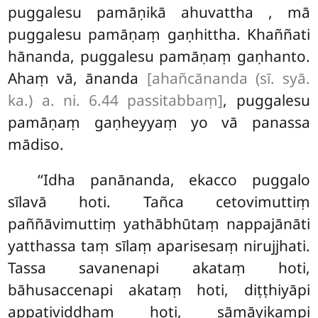
puggalesu pamāṇikā ahuvattha
, mā
puggalesu pamāṇaṃ gaṇhittha. Khaññati
hānanda, puggalesu pamāṇaṃ gaṇhanto.
Ahaṃ vā, ānanda
[ahañcānanda (sī. syā.
ka.) a. ni. 6.44 passitabbaṃ]
, puggalesu
pamāṇaṃ gaṇheyyaṃ yo vā panassa
mādiso.
‘‘Idha
panānanda, ekacco puggalo
sīlavā hoti. Tañca cetovimuttiṃ
paññāvimuttiṃ yathābhūtaṃ nappajānāti
yatthassa taṃ sīlaṃ aparisesaṃ nirujjhati.
Tassa savanenapi akataṃ hoti,
bāhusaccenapi akataṃ hoti, diṭṭhiyāpi
appaṭividdhaṃ hoti, sāmāyikampi