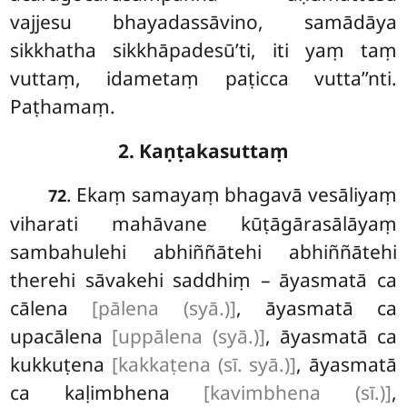
vajjesu bhayadassāvino, samādāya
sikkhatha sikkhāpadesū’ti, iti yaṃ taṃ
vuttaṃ, idametaṃ paṭicca vutta’’nti.
Paṭhamaṃ.
2. Kaṇṭakasuttaṃ
. Ekaṃ
samayaṃ bhagavā vesāliyaṃ
72
viharati mahāvane kūṭāgārasālāyaṃ
sambahulehi abhiññātehi abhiññātehi
therehi sāvakehi saddhiṃ – āyasmatā ca
cālena
[pālena (syā.)]
, āyasmatā ca
upacālena
[uppālena (syā.)]
, āyasmatā ca
kukkuṭena
[kakkaṭena (sī. syā.)]
, āyasmatā
ca kaḷimbhena
[kavimbhena (sī.)]
,