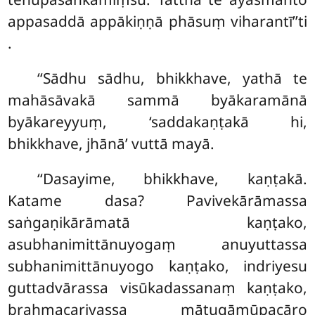
appasaddā appākiṇṇā phāsuṃ viharantī’’ti
.
‘‘Sādhu
sādhu, bhikkhave, yathā te
mahāsāvakā sammā byākaramānā
byākareyyuṃ, ‘saddakaṇṭakā hi,
bhikkhave, jhānā’ vuttā mayā.
‘‘Dasayime, bhikkhave, kaṇṭakā.
Katame dasa? Pavivekārāmassa
saṅgaṇikārāmatā kaṇṭako,
asubhanimittānuyogaṃ anuyuttassa
subhanimittānuyogo kaṇṭako, indriyesu
guttadvārassa visūkadassanaṃ kaṇṭako,
brahmacariyassa mātugāmūpacāro