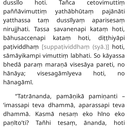
dussīlo hoti. Tañca cetovimuttiṃ
paññāvimuttiṃ yathābhūtaṃ
pajānāti
yatthassa
taṃ dussīlyaṃ aparisesaṃ
nirujjhati. Tassa savanenapi kataṃ hoti,
bāhusaccenapi kataṃ hoti, diṭṭhiyāpi
paṭividdhaṃ
[suppaṭividdhaṃ (syā.)]
hoti,
sāmāyikampi vimuttiṃ labhati. So kāyassa
bhedā paraṃ maraṇā visesāya pareti, no
hānāya; visesagāmīyeva hoti, no
hānagāmī.
‘‘Tatrānanda, pamāṇikā pamiṇanti –
‘imassapi teva dhammā, aparassapi teva
dhammā. Kasmā nesaṃ eko hīno eko
paṇīto’ti? Tañhi tesaṃ, ānanda, hoti