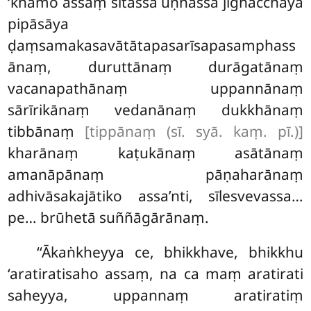
‘khamo assaṃ sītassa uṇhassa jighacchāya
pipāsāya
ḍaṃsamakasavātātapasarīsapasamphass
ānaṃ, duruttānaṃ durāgatānaṃ
vacanapathānaṃ uppannānaṃ
sārīrikānaṃ vedanānaṃ dukkhānaṃ
tibbānaṃ
[tippānaṃ (sī. syā. kaṃ. pī.)]
kharānaṃ kaṭukānaṃ asātānaṃ
amanāpānaṃ pāṇaharānaṃ
adhivāsakajātiko assa’nti, sīlesvevassa…
pe… brūhetā suññāgārānaṃ.
‘‘Ākaṅkheyya ce, bhikkhave, bhikkhu
‘aratiratisaho assaṃ, na ca maṃ aratirati
saheyya, uppannaṃ aratiratiṃ