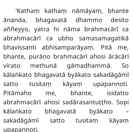
‘Kathaṃ kathaṃ nāmāyaṃ, bhante
ānanda, bhagavatā dhammo desito
aññeyyo, yatra hi nāma brahmacārī ca
abrahmacārī ca ubho samasamagatikā
bhavissanti abhisamparāyaṃ. Pitā me,
bhante, purāṇo brahmacārī ahosi ārācārī
virato methunā gāmadhammā. So
kālaṅkato bhagavatā byākato sakadāgāmī
satto tusitaṃ kāyaṃ upapannoti.
Pitāmaho me, bhante, isidatto
abrahmacārī ahosi sadārasantuṭṭho. Sopi
kālaṅkato bhagavatā byākato –
sakadāgāmī satto tusitaṃ kāyaṃ
upapannoti.