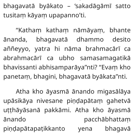
bhagavatā byākato – ‘sakadāgāmī satto
tusitaṃ kāyaṃ upapanno’ti.
‘‘Kathaṃ kathaṃ nāmāyaṃ, bhante
ānanda, bhagavatā dhammo desito
aññeyyo, yatra hi nāma brahmacārī ca
abrahmacārī ca ubho samasamagatikā
bhavissanti abhisamparāya’’nti? ‘‘Evaṃ kho
panetaṃ, bhagini, bhagavatā byākata’’nti.
Atha kho āyasmā ānando migasālāya
upāsikāya nivesane piṇḍapātaṃ gahetvā
uṭṭhāyāsanā pakkāmi. Atha kho āyasmā
ānando pacchābhattaṃ
piṇḍapātapaṭikkanto yena bhagavā