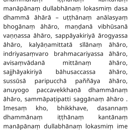
manāpānaṃ dullabhānaṃ lokasmiṃ dasa
dhammā āhārā – uṭṭhānaṃ anālasyaṃ
bhogānaṃ āhāro, maṇḍanā vibhūsanā
vaṇṇassa āhāro, sappāyakiriyā ārogyassa
āhāro, kalyāṇamittatā sīlānaṃ āhāro,
indriyasaṃvaro brahmacariyassa āhāro,
avisaṃvādanā mittānaṃ āhāro,
sajjhāyakiriyā bāhusaccassa āhāro,
sussūsā paripucchā paññāya āhāro,
anuyogo paccavekkhaṇā dhammānaṃ
āhāro, sammāpaṭipatti saggānaṃ āhāro
.
Imesaṃ kho, bhikkhave, dasannaṃ
dhammānaṃ iṭṭhānaṃ kantānaṃ
manāpānaṃ dullabhānaṃ lokasmiṃ ime