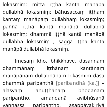
lokasmiṃ; mittā iṭṭhā kantā manāpā
dullabhā lokasmiṃ; bāhusaccaṃ iṭṭhaṃ
kantaṃ manāpaṃ dullabhaṃ lokasmiṃ;
paññā iṭṭhā kantā manāpā dullabhā
lokasmiṃ; dhammā iṭṭhā kantā manāpā
dullabhā lokasmiṃ
; saggā iṭṭhā kantā
manāpā dullabhā lokasmiṃ.
‘‘Imesaṃ
kho, bhikkhave, dasannaṃ
dhammānaṃ iṭṭhānaṃ kantānaṃ
manāpānaṃ dullabhānaṃ lokasmiṃ dasa
dhammā paripanthā
[paribandhā (ka.)]
–
ālasyaṃ anuṭṭhānaṃ bhogānaṃ
paripantho, amaṇḍanā avibhūsanā
vaṇṇassa paripantho, asappāyakiriyā