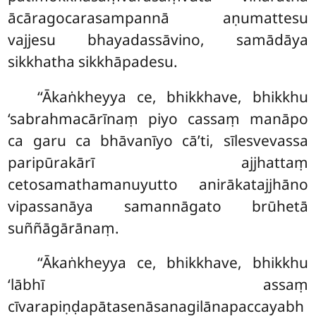
ācāragocarasampannā aṇumattesu
vajjesu bhayadassāvino, samādāya
sikkhatha sikkhāpadesu.
‘‘Ākaṅkheyya ce, bhikkhave, bhikkhu
‘sabrahmacārīnaṃ piyo cassaṃ manāpo
ca garu ca bhāvanīyo cā’ti, sīlesvevassa
paripūrakārī ajjhattaṃ
cetosamathamanuyutto
anirākatajjhāno
vipassanāya samannāgato brūhetā
suññāgārānaṃ.
‘‘Ākaṅkheyya ce, bhikkhave, bhikkhu
‘lābhī assaṃ
cīvarapiṇḍapātasenāsanagilānapaccayabh