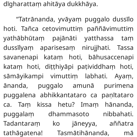
dīgharattaṃ ahitāya dukkhāya.
‘‘Tatrānanda, yvāyaṃ puggalo dussīlo
hoti. Tañca cetovimuttiṃ paññāvimuttiṃ
yathābhūtaṃ pajānāti yatthassa taṃ
dussīlyaṃ aparisesaṃ nirujjhati. Tassa
savanenapi kataṃ hoti, bāhusaccenapi
kataṃ hoti, diṭṭhiyāpi paṭividdhaṃ hoti,
sāmāyikampi vimuttiṃ labhati. Ayaṃ,
ānanda, puggalo amunā purimena
puggalena abhikkantataro ca paṇītataro
ca. Taṃ kissa hetu? Imaṃ hānanda,
puggalaṃ dhammasoto nibbahati.
Tadantaraṃ ko jāneyya, aññatra
tathāgatena! Tasmātihānanda, mā