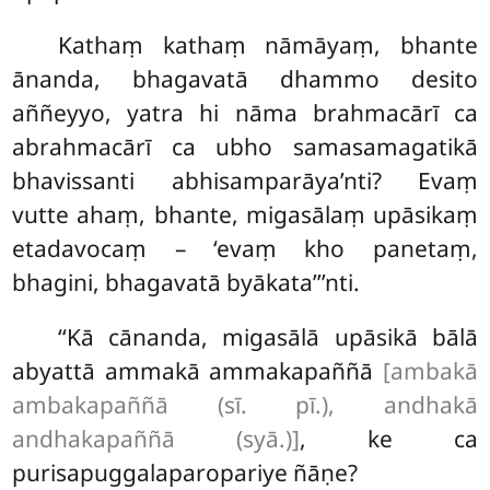
Kathaṃ
kathaṃ nāmāyaṃ, bhante
ānanda, bhagavatā dhammo desito
aññeyyo, yatra hi nāma brahmacārī ca
abrahmacārī ca ubho samasamagatikā
bhavissanti abhisamparāya’nti? Evaṃ
vutte ahaṃ, bhante, migasālaṃ upāsikaṃ
etadavocaṃ – ‘evaṃ kho panetaṃ,
bhagini, bhagavatā byākata’’’nti.
‘‘Kā cānanda, migasālā upāsikā bālā
abyattā ammakā ammakapaññā
[ambakā
ambakapaññā (sī. pī.), andhakā
andhakapaññā (syā.)]
, ke ca
purisapuggalaparopariye ñāṇe?