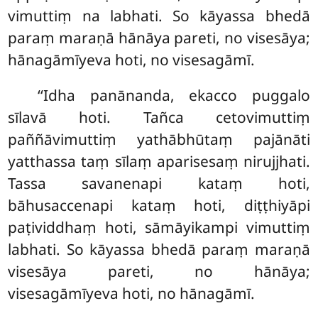
vimuttiṃ
na labhati. So kāyassa bhedā
paraṃ maraṇā hānāya pareti, no visesāya;
hānagāmīyeva hoti, no visesagāmī.
‘‘Idha panānanda, ekacco puggalo
sīlavā hoti. Tañca cetovimuttiṃ
paññāvimuttiṃ yathābhūtaṃ pajānāti
yatthassa taṃ sīlaṃ aparisesaṃ nirujjhati.
Tassa savanenapi kataṃ hoti,
bāhusaccenapi kataṃ hoti, diṭṭhiyāpi
paṭividdhaṃ hoti, sāmāyikampi vimuttiṃ
labhati. So kāyassa
bhedā paraṃ maraṇā
visesāya pareti, no hānāya;
visesagāmīyeva hoti, no hānagāmī.