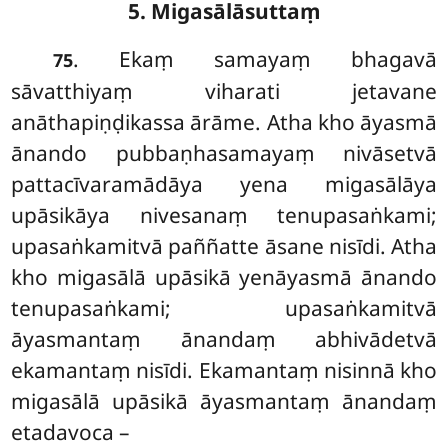
5. Migasālāsuttaṃ
. Ekaṃ samayaṃ bhagavā
75
sāvatthiyaṃ viharati jetavane
anāthapiṇḍikassa ārāme. Atha kho āyasmā
ānando pubbaṇhasamayaṃ nivāsetvā
pattacīvaramādāya yena migasālāya
upāsikāya nivesanaṃ tenupasaṅkami;
upasaṅkamitvā paññatte āsane nisīdi. Atha
kho migasālā upāsikā yenāyasmā ānando
tenupasaṅkami; upasaṅkamitvā
āyasmantaṃ ānandaṃ abhivādetvā
ekamantaṃ nisīdi. Ekamantaṃ nisinnā
kho
migasālā upāsikā āyasmantaṃ ānandaṃ
etadavoca –