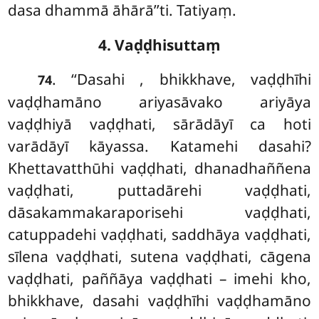
dasa dhammā āhārā’’ti. Tatiyaṃ.
4. Vaḍḍhisuttaṃ
. ‘‘Dasahi
, bhikkhave, vaḍḍhīhi
74
vaḍḍhamāno ariyasāvako ariyāya
vaḍḍhiyā vaḍḍhati, sārādāyī ca hoti
varādāyī kāyassa. Katamehi dasahi?
Khettavatthūhi vaḍḍhati, dhanadhaññena
vaḍḍhati, puttadārehi vaḍḍhati,
dāsakammakaraporisehi vaḍḍhati,
catuppadehi vaḍḍhati, saddhāya vaḍḍhati,
sīlena vaḍḍhati, sutena vaḍḍhati, cāgena
vaḍḍhati, paññāya vaḍḍhati – imehi kho,
bhikkhave, dasahi vaḍḍhīhi vaḍḍhamāno