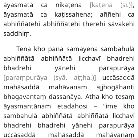
āyasmatā ca nikaṭena
[kaṭena (sī.)]
,
āyasmatā ca kaṭissahena; aññehi ca
abhiññātehi abhiññātehi therehi sāvakehi
saddhiṃ.
Tena kho pana samayena sambahulā
abhiññātā abhiññātā licchavī bhadrehi
bhadrehi yānehi parapurāya
[paraṃpurāya (syā. aṭṭha.)]
uccāsaddā
mahāsaddā mahāvanaṃ ajjhogāhanti
bhagavantaṃ dassanāya. Atha kho tesaṃ
āyasmantānaṃ etadahosi – ‘‘ime kho
sambahulā abhiññātā abhiññātā licchavī
bhadrehi bhadrehi yānehi parapurāya
uccāsaddā mahāsaddā mahāvanaṃ