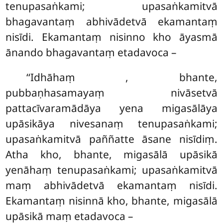
tenupasaṅkami; upasaṅkamitvā
bhagavantaṃ abhivādetvā ekamantaṃ
nisīdi. Ekamantaṃ nisinno kho āyasmā
ānando bhagavantaṃ etadavoca –
‘‘Idhāhaṃ
, bhante,
pubbaṇhasamayaṃ nivāsetvā
pattacīvaramādāya yena migasālāya
upāsikāya nivesanaṃ tenupasaṅkami;
upasaṅkamitvā paññatte āsane nisīdiṃ.
Atha kho, bhante, migasālā upāsikā
yenāhaṃ tenupasaṅkami; upasaṅkamitvā
maṃ abhivādetvā ekamantaṃ nisīdi.
Ekamantaṃ nisinnā kho, bhante, migasālā
upāsikā maṃ etadavoca
–