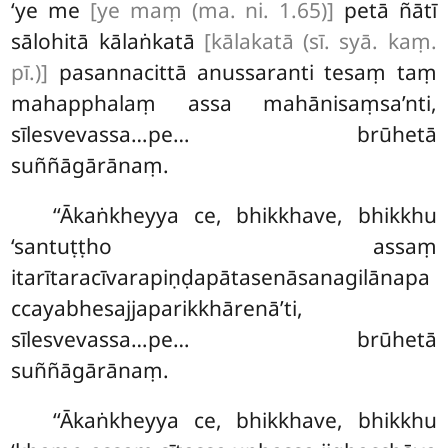
‘ye me
[ye maṃ (ma. ni. 1.65)]
petā ñātī
sālohitā kālaṅkatā
[kālakatā (sī. syā. kaṃ.
pī.)]
pasannacittā anussaranti tesaṃ taṃ
mahapphalaṃ assa mahānisaṃsa’nti,
sīlesvevassa…pe… brūhetā
suññāgārānaṃ.
‘‘Ākaṅkheyya
ce, bhikkhave, bhikkhu
‘santuṭṭho assaṃ
itarītaracīvarapiṇḍapātasenāsanagilānapa
ccayabhesajjaparikkhārenā’ti,
sīlesvevassa…pe… brūhetā
suññāgārānaṃ.
‘‘Ākaṅkheyya ce, bhikkhave, bhikkhu