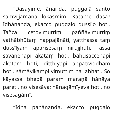
‘‘Dasayime, ānanda, puggalā santo
saṃvijjamānā lokasmiṃ. Katame dasa?
Idhānanda, ekacco puggalo dussīlo hoti.
Tañca cetovimuttiṃ paññāvimuttiṃ
yathābhūtaṃ nappajānāti, yatthassa taṃ
dussīlyaṃ aparisesaṃ nirujjhati. Tassa
savanenapi akataṃ hoti, bāhusaccenapi
akataṃ hoti, diṭṭhiyāpi appaṭividdhaṃ
hoti, sāmāyikampi vimuttiṃ na labhati. So
kāyassa bhedā paraṃ maraṇā hānāya
pareti, no visesāya; hānagāmīyeva hoti, no
visesagāmī.
‘‘Idha panānanda, ekacco puggalo