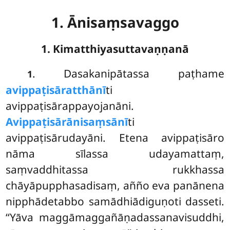
1. Ānisaṃsavaggo
1. Kimatthiyasuttavaṇṇanā
. Dasakanipātassa
paṭhame
1
avippaṭisāratthānī
ti
avippaṭisārappayojanāni.
Avippaṭisārānisaṃsānī
ti
avippaṭisārudayāni. Etena avippaṭisāro
nāma sīlassa udayamattaṃ,
saṃvaddhitassa rukkhassa
chāyāpupphasadisaṃ, añño eva panānena
nipphādetabbo samādhiādiguṇoti dasseti.
‘‘Yāva maggāmaggañāṇadassanavisuddhi,