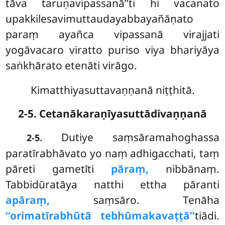
tāva taruṇavipassanā’’ti hi vacanato
upakkilesavimuttaudayabbayañāṇato
paraṃ ayañca vipassanā virajjati
yogāvacaro viratto puriso viya bhariyāya
saṅkhārato etenāti virāgo.
Kimatthiyasuttavaṇṇanā niṭṭhitā.
2-5. Cetanākaraṇīyasuttādivaṇṇanā
. Dutiye
saṃsāramahoghassa
2-5
paratīrabhāvato yo naṃ adhigacchati, taṃ
pāreti gametīti
pāraṃ,
nibbānaṃ.
Tabbidūratāya natthi ettha pāranti
apāraṃ,
saṃsāro. Tenāha
‘‘orimatīrabhūtā tebhūmakavaṭṭā’’
tiādi.