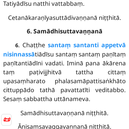
Tatiyādīsu natthi vattabbaṃ.
Cetanākaraṇīyasuttādivaṇṇanā niṭṭhitā.
6. Samādhisuttavaṇṇanā
. Chaṭṭhe
santaṃ santanti appetvā
6
nisinnassā
tiādīsu santaṃ santaṃ paṇītaṃ
paṇītantiādīni vadati. Iminā pana ākārena
taṃ paṭivijjhitvā tattha
cittaṃ
upasaṃharato phalasamāpattisaṅkhāto
cittuppādo tathā pavattatīti veditabbo.
Sesaṃ sabbattha uttānameva.
Samādhisuttavaṇṇanā niṭṭhitā.
📜
Ānisaṃsavaggavaṇṇanā niṭṭhitā.