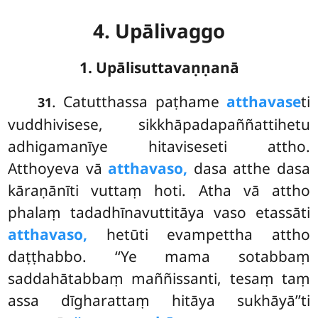
4. Upālivaggo
1. Upālisuttavaṇṇanā
. Catutthassa
paṭhame
atthavase
ti
31
vuddhivisese, sikkhāpadapaññattihetu
adhigamanīye hitaviseseti attho.
Atthoyeva vā
atthavaso,
dasa atthe dasa
kāraṇānīti vuttaṃ hoti. Atha vā attho
phalaṃ tadadhīnavuttitāya vaso etassāti
atthavaso,
hetūti evampettha attho
daṭṭhabbo. ‘‘Ye mama sotabbaṃ
saddahātabbaṃ maññissanti, tesaṃ taṃ
assa dīgharattaṃ hitāya sukhāyā’’ti