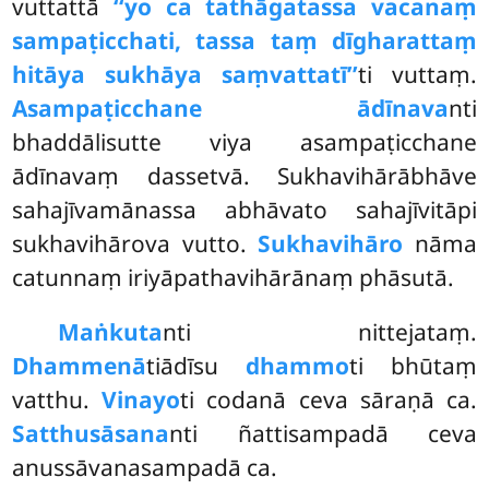
vuttattā
‘‘yo ca tathāgatassa vacanaṃ
sampaṭicchati, tassa taṃ dīgharattaṃ
hitāya sukhāya saṃvattatī’’
ti vuttaṃ.
Asampaṭicchane ādīnava
nti
bhaddālisutte viya asampaṭicchane
ādīnavaṃ dassetvā. Sukhavihārābhāve
sahajīvamānassa abhāvato sahajīvitāpi
sukhavihārova vutto.
Sukhavihāro
nāma
catunnaṃ iriyāpathavihārānaṃ phāsutā.
Maṅkuta
nti nittejataṃ.
Dhammenā
tiādīsu
dhammo
ti bhūtaṃ
vatthu.
Vinayo
ti codanā ceva sāraṇā ca.
Satthusāsana
nti ñattisampadā ceva
anussāvanasampadā ca.