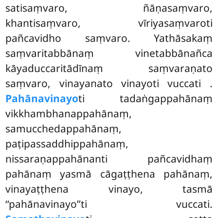
satisaṃvaro, ñāṇasaṃvaro,
khantisaṃvaro, vīriyasaṃvaroti
pañcavidho saṃvaro. Yathāsakaṃ
saṃvaritabbānaṃ vinetabbānañca
kāyaduccaritādīnaṃ saṃvaraṇato
saṃvaro, vinayanato vinayoti vuccati
.
Pahānavinayo
ti tadaṅgappahānaṃ
vikkhambhanappahānaṃ,
samucchedappahānaṃ,
paṭipassaddhippahānaṃ,
nissaraṇappahānanti pañcavidhaṃ
pahānaṃ yasmā cāgaṭṭhena pahānaṃ,
vinayaṭṭhena vinayo, tasmā
‘‘pahānavinayo’’ti vuccati.