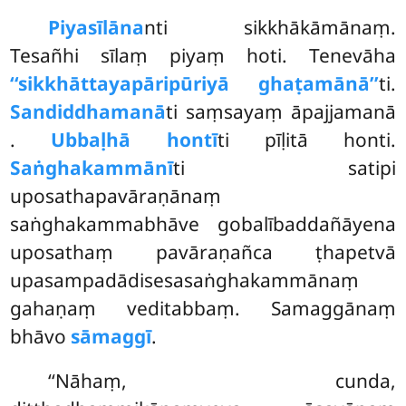
Piyasīlāna
nti sikkhākāmānaṃ.
Tesañhi sīlaṃ piyaṃ hoti. Tenevāha
‘‘sikkhāttayapāripūriyā ghaṭamānā’’
ti.
Sandiddhamanā
ti saṃsayaṃ āpajjamanā
.
Ubbaḷhā hontī
ti pīḷitā honti.
Saṅghakammānī
ti satipi
uposathapavāraṇānaṃ
saṅghakammabhāve gobalībaddañāyena
uposathaṃ pavāraṇañca ṭhapetvā
upasampadādisesasaṅghakammānaṃ
gahaṇaṃ veditabbaṃ. Samaggānaṃ
bhāvo
sāmaggī
.
‘‘Nāhaṃ, cunda,