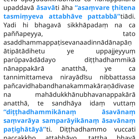
upaddavā
āsavā
ti āha
‘‘asaṃvare ṭhitena
tasmiṃyeva attabhāve pattabbā’’
tiādi.
Yadi hi bhagavā sikkhāpadaṃ na ca
paññapeyya, tato
asaddhammappaṭisevanaadinnādānapāṇ
ātipātādihetu ye uppajjeyyuṃ
parūpavādādayo diṭṭhadhammikā
nānappakārā anatthā, ye ca
tannimittameva nirayādīsu nibbattassa
pañcavidhabandhanakammakāraṇādivase
na mahādukkhānubhavanappakārā
anatthā, te sandhāya idaṃ vuttaṃ
‘‘diṭṭhadhammikānaṃ āsavānaṃ
saṃvarāya samparāyikānaṃ āsavānaṃ
paṭighātāyā’’
ti. Diṭṭhadhammo vuccati
paccakkho attabhāvo, tattha bhavā