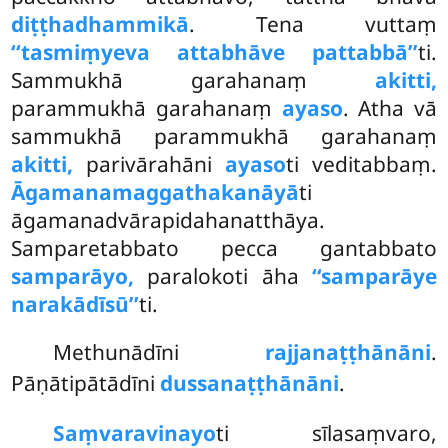
diṭṭhadhammikā
. Tena vuttaṃ
‘‘tasmiṃyeva attabhāve pattabbā’’
ti.
Sammukhā garahanaṃ
akitti,
parammukhā garahanaṃ
ayaso
. Atha vā
sammukhā parammukhā garahanaṃ
akitti,
parivārahāni
ayaso
ti veditabbaṃ.
Āgamanamaggathakanāyā
ti
āgamanadvārapidahanatthāya.
Samparetabbato pecca gantabbato
samparāyo,
paralokoti āha
‘‘samparāye
narakādīsū’’
ti.
Methunādīni
rajjanaṭṭhānāni
.
Pāṇātipātādīni
dussanaṭṭhānāni
.
Saṃvaravinayo
ti sīlasaṃvaro,