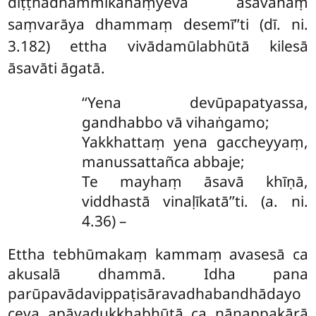
diṭṭhadhammikānaṃyeva āsavānaṃ
saṃvarāya dhammaṃ desemī’’ti (dī. ni.
3.182) ettha vivādamūlabhūtā kilesā
āsavāti āgatā.
‘‘Yena devūpapatyassa,
gandhabbo vā vihaṅgamo;
Yakkhattaṃ yena gaccheyyaṃ,
manussattañca abbaje;
Te mayhaṃ āsavā khīṇā,
viddhastā vinaḷīkatā’’ti. (a. ni.
4.36) –
Ettha
tebhūmakaṃ kammaṃ avasesā ca
akusalā dhammā. Idha pana
parūpavādavippaṭisāravadhabandhādayo
ceva apāyadukkhabhūtā ca nānappakārā