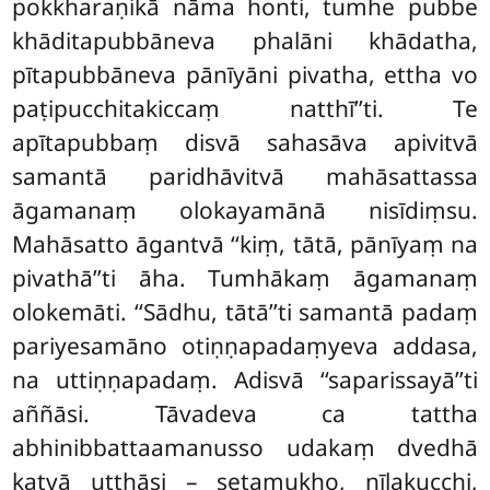
pokkharaṇikā nāma honti, tumhe pubbe
khāditapubbāneva phalāni khādatha,
pītapubbāneva pānīyāni pivatha, ettha vo
paṭipucchitakiccaṃ natthī’’ti. Te
apītapubbaṃ disvā sahasāva apivitvā
samantā paridhāvitvā mahāsattassa
āgamanaṃ olokayamānā nisīdiṃsu.
Mahāsatto āgantvā ‘‘kiṃ, tātā, pānīyaṃ na
pivathā’’ti āha. Tumhākaṃ āgamanaṃ
olokemāti. ‘‘Sādhu, tātā’’ti samantā padaṃ
pariyesamāno otiṇṇapadaṃyeva addasa,
na uttiṇṇapadaṃ. Adisvā ‘‘saparissayā’’ti
aññāsi. Tāvadeva ca tattha
abhinibbattaamanusso udakaṃ dvedhā
katvā uṭṭhāsi – setamukho, nīlakucchi,