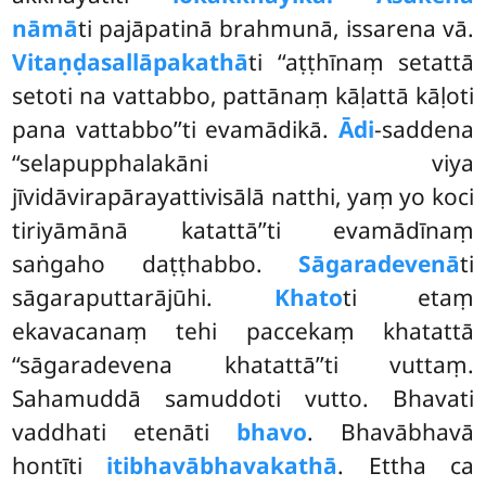
nāmā
ti pajāpatinā brahmunā, issarena vā.
Vitaṇḍasallāpakathā
ti ‘‘aṭṭhīnaṃ setattā
setoti na vattabbo, pattānaṃ kāḷattā kāḷoti
pana vattabbo’’ti evamādikā.
Ādi
-saddena
‘‘selapupphalakāni viya
jīvidāvirapārayattivisālā natthi, yaṃ yo koci
tiriyāmānā katattā’’ti
evamādīnaṃ
saṅgaho daṭṭhabbo.
Sāgaradevenā
ti
sāgaraputtarājūhi.
Khato
ti etaṃ
ekavacanaṃ tehi paccekaṃ khatattā
‘‘sāgaradevena khatattā’’ti vuttaṃ.
Sahamuddā samuddoti vutto. Bhavati
vaddhati etenāti
bhavo
. Bhavābhavā
hontīti
itibhavābhavakathā
. Ettha ca