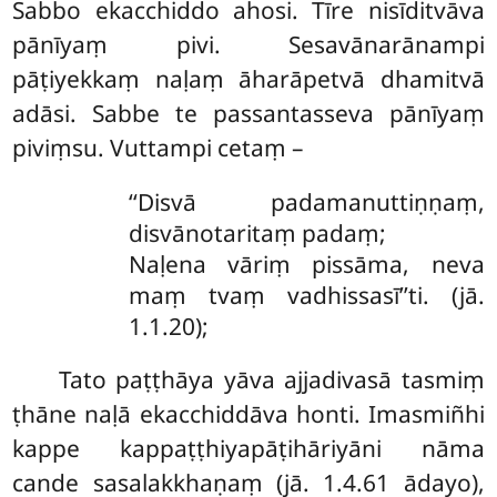
Sabbo ekacchiddo ahosi. Tīre nisīditvāva
pānīyaṃ pivi. Sesavānarānampi
pāṭiyekkaṃ naḷaṃ āharāpetvā dhamitvā
adāsi. Sabbe te passantasseva pānīyaṃ
piviṃsu. Vuttampi cetaṃ –
‘‘Disvā padamanuttiṇṇaṃ,
disvānotaritaṃ padaṃ;
Naḷena vāriṃ pissāma, neva
maṃ tvaṃ vadhissasī’’ti. (jā.
1.1.20);
Tato
paṭṭhāya yāva ajjadivasā tasmiṃ
ṭhāne naḷā ekacchiddāva honti. Imasmiñhi
kappe kappaṭṭhiyapāṭihāriyāni nāma
cande sasalakkhaṇaṃ (jā. 1.4.61 ādayo),