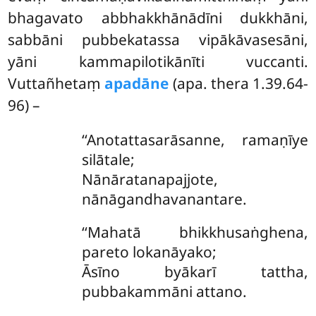
bhagavato abbhakkhānādīni dukkhāni,
sabbāni pubbekatassa vipākāvasesāni,
yāni kammapilotikānīti vuccanti.
Vuttañhetaṃ
apadāne
(apa. thera 1.39.64-
96) –
‘‘Anotattasarāsanne, ramaṇīye
silātale;
Nānāratanapajjote,
nānāgandhavanantare.
‘‘Mahatā bhikkhusaṅghena,
pareto lokanāyako;
Āsīno byākarī tattha,
pubbakammāni attano.