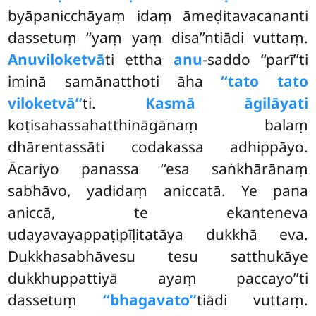
byāpanicchāyaṃ idaṃ āmeḍitavacananti
dassetuṃ ‘‘yaṃ yaṃ disa’’ntiādi vuttaṃ.
Anuviloketvā
ti ettha
anu
-saddo ‘‘parī’’ti
iminā samānatthoti āha
‘‘tato tato
viloketvā’’
ti.
Kasmā āgilāyati
koṭisahassahatthināgānaṃ balaṃ
dhārentassāti codakassa adhippāyo.
Ācariyo panassa ‘‘esa saṅkhārānaṃ
sabhāvo, yadidaṃ aniccatā. Ye pana
aniccā, te ekanteneva
udayavayappaṭipīḷitatāya dukkhā eva.
Dukkhasabhāvesu tesu satthukāye
dukkhuppattiyā ayaṃ paccayo’’ti
dassetuṃ
‘‘bhagavato’’
tiādi vuttaṃ.