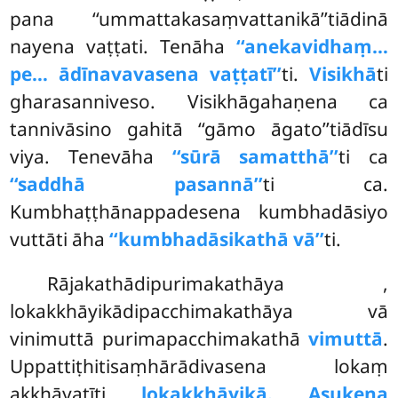
pana ‘‘ummattakasaṃvattanikā’’tiādinā
nayena vaṭṭati. Tenāha
‘‘anekavidhaṃ…
pe… ādīnavavasena vaṭṭatī’’
ti.
Visikhā
ti
gharasanniveso. Visikhāgahaṇena ca
tannivāsino gahitā ‘‘gāmo āgato’’tiādīsu
viya. Tenevāha
‘‘sūrā samatthā’’
ti ca
‘‘saddhā pasannā’’
ti ca.
Kumbhaṭṭhānappadesena kumbhadāsiyo
vuttāti āha
‘‘kumbhadāsikathā vā’’
ti.
Rājakathādipurimakathāya
,
lokakkhāyikādipacchimakathāya vā
vinimuttā purimapacchimakathā
vimuttā
.
Uppattiṭhitisaṃhārādivasena lokaṃ
akkhāyatīti
lokakkhāyikā. Asukena