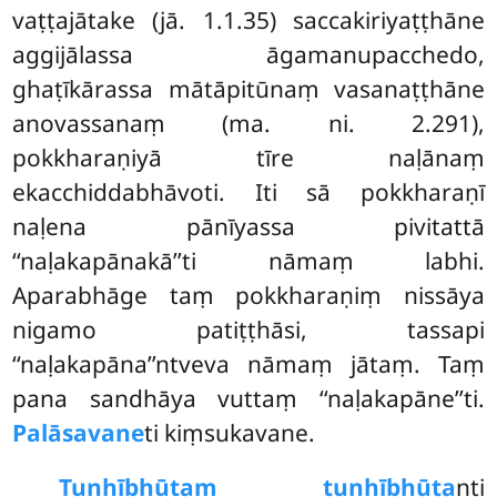
vaṭṭajātake (jā. 1.1.35) saccakiriyaṭṭhāne
aggijālassa āgamanupacchedo,
ghaṭīkārassa mātāpitūnaṃ vasanaṭṭhāne
anovassanaṃ (ma. ni. 2.291),
pokkharaṇiyā tīre naḷānaṃ
ekacchiddabhāvoti. Iti sā pokkharaṇī
naḷena pānīyassa pivitattā
‘‘naḷakapānakā’’ti nāmaṃ labhi.
Aparabhāge taṃ pokkharaṇiṃ nissāya
nigamo patiṭṭhāsi, tassapi
‘‘naḷakapāna’’ntveva nāmaṃ jātaṃ. Taṃ
pana sandhāya vuttaṃ ‘‘naḷakapāne’’ti.
Palāsavane
ti kiṃsukavane.
Tuṇhībhūtaṃ tuṇhībhūta
nti