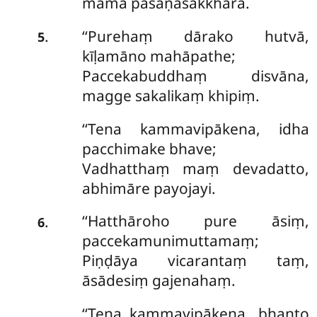
mama pāsāṇasakkharā.
‘‘Purehaṃ dārako hutvā,
.
5
kīḷamāno mahāpathe;
Paccekabuddhaṃ disvāna,
magge sakalikaṃ khipiṃ.
‘‘Tena
kammavipākena, idha
pacchimake bhave;
Vadhatthaṃ maṃ devadatto,
abhimāre payojayi.
‘‘Hatthāroho pure āsiṃ,
.
6
paccekamunimuttamaṃ;
Piṇḍāya vicarantaṃ taṃ,
āsādesiṃ gajenahaṃ.
‘‘Tena kammavipākena, bhanto