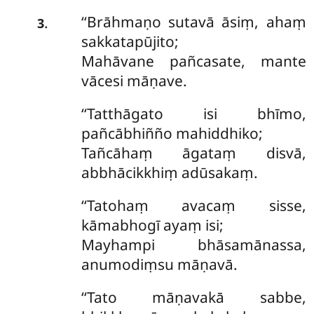
‘‘Brāhmaṇo sutavā āsiṃ, ahaṃ
.
3
sakkatapūjito;
Mahāvane pañcasate, mante
vācesi māṇave.
‘‘Tatthāgato isi bhīmo,
pañcābhiñño mahiddhiko;
Tañcāhaṃ āgataṃ disvā,
abbhācikkhiṃ adūsakaṃ.
‘‘Tatohaṃ avacaṃ sisse,
kāmabhogī ayaṃ isi;
Mayhampi bhāsamānassa,
anumodiṃsu māṇavā.
‘‘Tato
māṇavakā sabbe,