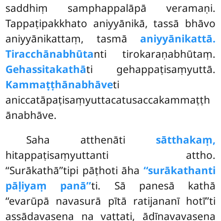
saddhiṃ samphappalāpā veramaṇi.
Tappaṭipakkhato aniyyānikā, tassā bhāvo
aniyyānikattaṃ, tasmā
aniyyānikattā.
Tiracchānabhūta
nti tirokaraṇabhūtaṃ.
Gehassitakathā
ti gehappaṭisaṃyuttā.
Kammaṭṭhānabhāve
ti
aniccatāpaṭisaṃyuttacatusaccakammaṭṭh
ānabhāve.
Saha atthenāti
sātthakaṃ,
hitappaṭisaṃyuttanti attho.
‘‘Surākathā’’tipi pāṭhoti āha
‘‘surākathanti
pāḷiyaṃ panā’’
ti. Sā panesā kathā
‘‘evarūpā navasurā pītā ratijananī hotī’’ti
assādavasena na vaṭṭati, ādīnavavasena