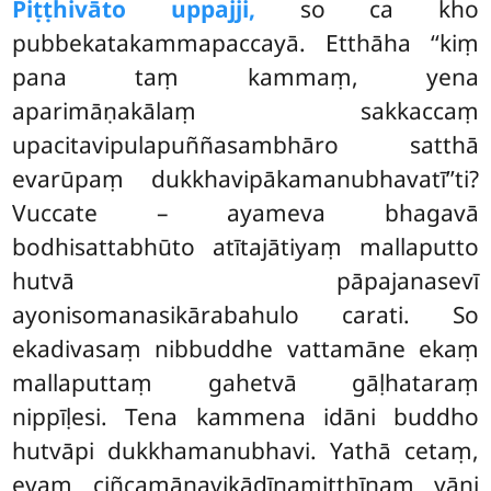
Piṭṭhivāto uppajji,
so ca kho
pubbekatakammapaccayā. Etthāha ‘‘kiṃ
pana taṃ kammaṃ, yena
aparimāṇakālaṃ sakkaccaṃ
upacitavipulapuññasambhāro satthā
evarūpaṃ dukkhavipākamanubhavatī’’ti?
Vuccate – ayameva bhagavā
bodhisattabhūto atītajātiyaṃ mallaputto
hutvā pāpajanasevī
ayonisomanasikārabahulo carati. So
ekadivasaṃ nibbuddhe vattamāne ekaṃ
mallaputtaṃ gahetvā gāḷhataraṃ
nippīḷesi. Tena kammena idāni buddho
hutvāpi dukkhamanubhavi. Yathā cetaṃ,
evaṃ ciñcamāṇavikādīnamitthīnaṃ yāni