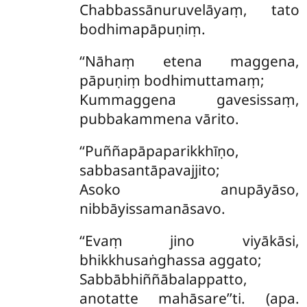
Chabbassānuruvelāyaṃ, tato
bodhimapāpuṇiṃ.
‘‘Nāhaṃ
etena maggena,
pāpuṇiṃ bodhimuttamaṃ;
Kummaggena gavesissaṃ,
pubbakammena vārito.
‘‘Puññapāpaparikkhīṇo,
sabbasantāpavajjito;
Asoko anupāyāso,
nibbāyissamanāsavo.
‘‘Evaṃ
jino viyākāsi,
bhikkhusaṅghassa aggato;
Sabbābhiññābalappatto,
anotatte mahāsare’’ti. (apa.