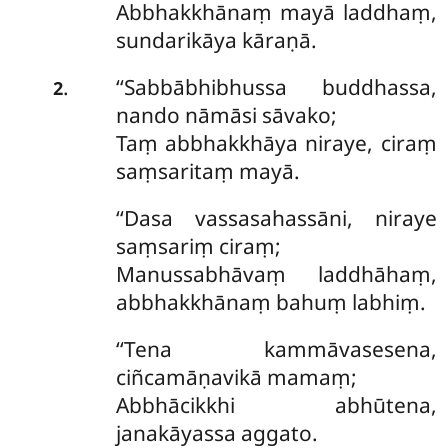
Abbhakkhānaṃ mayā laddhaṃ,
sundarikāya kāraṇā.
‘‘Sabbābhibhussa buddhassa,
.
2
nando nāmāsi sāvako;
Taṃ abbhakkhāya niraye, ciraṃ
saṃsaritaṃ mayā.
‘‘Dasa vassasahassāni, niraye
saṃsariṃ ciraṃ;
Manussabhāvaṃ laddhāhaṃ,
abbhakkhānaṃ bahuṃ labhiṃ.
‘‘Tena kammāvasesena,
ciñcamāṇavikā mamaṃ;
Abbhācikkhi abhūtena,
janakāyassa aggato.