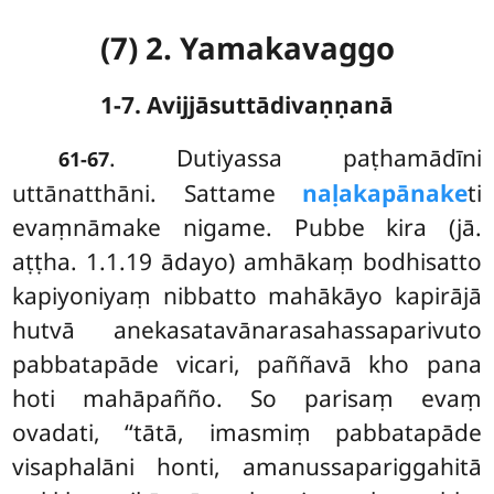
(7) 2. Yamakavaggo
1-7. Avijjāsuttādivaṇṇanā
. Dutiyassa
paṭhamādīni
61-67
uttānatthāni. Sattame
naḷakapānake
ti
evaṃnāmake nigame. Pubbe kira (jā.
aṭṭha. 1.1.19 ādayo) amhākaṃ bodhisatto
kapiyoniyaṃ nibbatto
mahākāyo kapirājā
hutvā anekasatavānarasahassaparivuto
pabbatapāde vicari, paññavā kho pana
hoti mahāpañño. So parisaṃ evaṃ
ovadati, ‘‘tātā, imasmiṃ pabbatapāde
visaphalāni honti, amanussapariggahitā