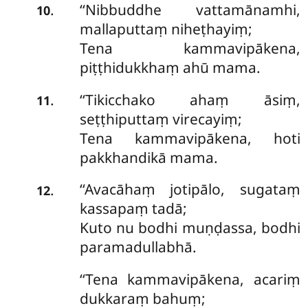
‘‘Nibbuddhe vattamānamhi,
.
10
mallaputtaṃ niheṭhayiṃ;
Tena kammavipākena,
piṭṭhidukkhaṃ ahū mama.
‘‘Tikicchako ahaṃ āsiṃ,
.
11
seṭṭhiputtaṃ virecayiṃ;
Tena kammavipākena, hoti
pakkhandikā mama.
‘‘Avacāhaṃ jotipālo, sugataṃ
.
12
kassapaṃ tadā;
Kuto nu bodhi muṇḍassa, bodhi
paramadullabhā.
‘‘Tena kammavipākena, acariṃ
dukkaraṃ bahuṃ;