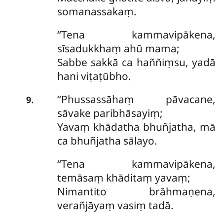
somanassakaṃ.
‘‘Tena kammavipākena,
sīsadukkhaṃ ahū mama;
Sabbe sakkā ca haññiṃsu, yadā
hani viṭaṭūbho.
‘‘Phussassāhaṃ pāvacane,
.
9
sāvake paribhāsayiṃ;
Yavaṃ khādatha bhuñjatha, mā
ca bhuñjatha sālayo.
‘‘Tena kammavipākena,
temāsaṃ khāditaṃ yavaṃ;
Nimantito brāhmaṇena,
verañjāyaṃ vasiṃ tadā.