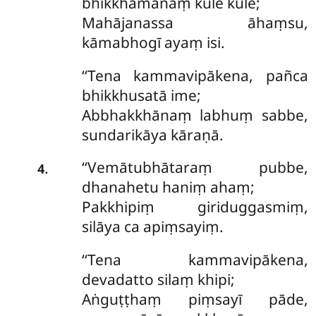
bhikkhamānaṃ kule kule;
Mahājanassa āhaṃsu,
kāmabhogī ayaṃ isi.
‘‘Tena kammavipākena, pañca
bhikkhusatā ime;
Abbhakkhānaṃ labhuṃ sabbe,
sundarikāya kāraṇā.
‘‘Vemātubhātaraṃ pubbe,
.
4
dhanahetu haniṃ ahaṃ;
Pakkhipiṃ giriduggasmiṃ,
silāya ca apiṃsayiṃ.
‘‘Tena kammavipākena,
devadatto silaṃ khipi;
Aṅguṭṭhaṃ piṃsayī pāde,