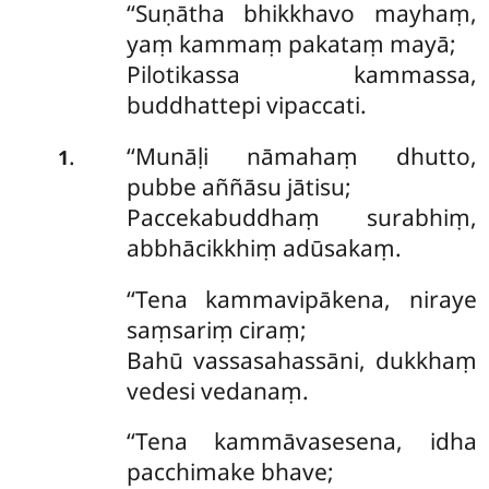
‘‘Suṇātha
bhikkhavo mayhaṃ,
yaṃ kammaṃ pakataṃ mayā;
Pilotikassa kammassa,
buddhattepi vipaccati.
‘‘Munāḷi nāmahaṃ dhutto,
.
1
pubbe aññāsu jātisu;
Paccekabuddhaṃ surabhiṃ,
abbhācikkhiṃ adūsakaṃ.
‘‘Tena
kammavipākena, niraye
saṃsariṃ ciraṃ;
Bahū vassasahassāni, dukkhaṃ
vedesi vedanaṃ.
‘‘Tena kammāvasesena, idha
pacchimake bhave;