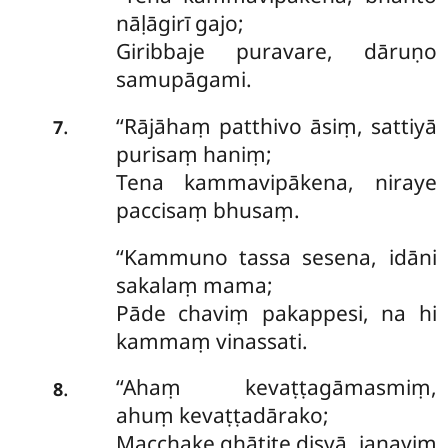
nāḷāgirī gajo;
Giribbaje puravare, dāruṇo
samupāgami.
‘‘Rājāhaṃ patthivo āsiṃ, sattiyā
.
7
purisaṃ haniṃ;
Tena kammavipākena, niraye
paccisaṃ bhusaṃ.
‘‘Kammuno tassa sesena, idāni
sakalaṃ mama;
Pāde chaviṃ pakappesi, na hi
kammaṃ vinassati.
‘‘Ahaṃ
kevaṭṭagāmasmiṃ,
.
8
ahuṃ kevaṭṭadārako;
Macchake ghātite disvā, janayiṃ