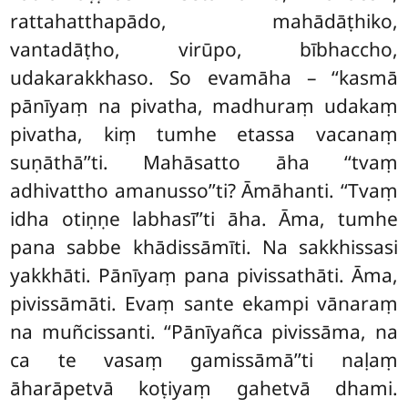
rattahatthapādo, mahādāṭhiko,
vantadāṭho, virūpo, bībhaccho,
udakarakkhaso. So evamāha – ‘‘kasmā
pānīyaṃ na pivatha, madhuraṃ udakaṃ
pivatha, kiṃ tumhe etassa vacanaṃ
suṇāthā’’ti. Mahāsatto āha ‘‘tvaṃ
adhivattho amanusso’’ti? Āmāhanti. ‘‘Tvaṃ
idha otiṇṇe labhasī’’ti āha. Āma, tumhe
pana sabbe khādissāmīti. Na sakkhissasi
yakkhāti. Pānīyaṃ pana pivissathāti. Āma,
pivissāmāti. Evaṃ sante ekampi vānaraṃ
na muñcissanti. ‘‘Pānīyañca pivissāma, na
ca te vasaṃ gamissāmā’’ti naḷaṃ
āharāpetvā koṭiyaṃ gahetvā dhami.