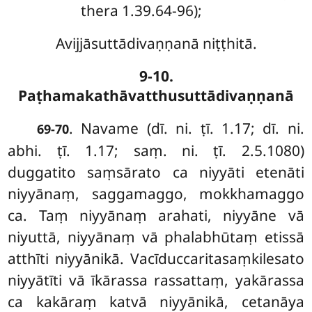
thera 1.39.64-96);
Avijjāsuttādivaṇṇanā niṭṭhitā.
9-10.
Paṭhamakathāvatthusuttādivaṇṇanā
. Navame (dī. ni. ṭī. 1.17; dī. ni.
69-70
abhi. ṭī. 1.17; saṃ. ni. ṭī. 2.5.1080)
duggatito saṃsārato ca niyyāti etenāti
niyyānaṃ, saggamaggo, mokkhamaggo
ca. Taṃ niyyānaṃ arahati, niyyāne vā
niyuttā, niyyānaṃ vā phalabhūtaṃ etissā
atthīti niyyānikā. Vacīduccaritasaṃkilesato
niyyātīti vā īkārassa rassattaṃ, yakārassa
ca kakāraṃ katvā niyyānikā, cetanāya