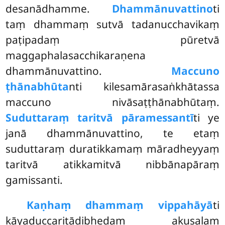
desanādhamme.
Dhammānuvattino
ti
taṃ dhammaṃ sutvā tadanucchavikaṃ
paṭipadaṃ pūretvā
maggaphalasacchikaraṇena
dhammānuvattino.
Maccuno
ṭhānabhūta
nti kilesamārasaṅkhātassa
maccuno nivāsaṭṭhānabhūtaṃ.
Suduttaraṃ taritvā pāramessantī
ti ye
janā dhammānuvattino, te etaṃ
suduttaraṃ duratikkamaṃ māradheyyaṃ
taritvā atikkamitvā nibbānapāraṃ
gamissanti.
Kaṇhaṃ dhammaṃ vippahāyā
ti
kāyaduccaritādibhedaṃ akusalaṃ