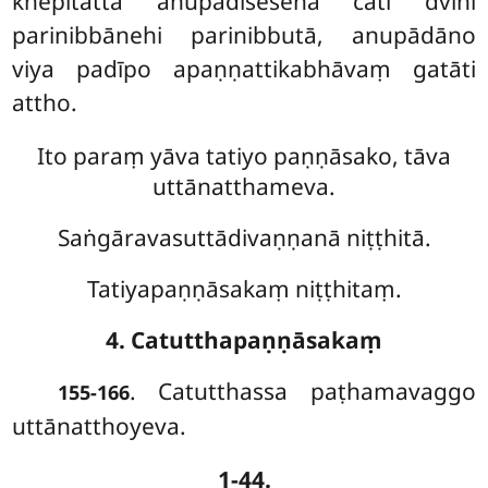
khepitattā anupādisesena cāti dvīhi
parinibbānehi parinibbutā, anupādāno
viya padīpo apaṇṇattikabhāvaṃ gatāti
attho.
Ito paraṃ yāva tatiyo paṇṇāsako, tāva
uttānatthameva.
Saṅgāravasuttādivaṇṇanā niṭṭhitā.
Tatiyapaṇṇāsakaṃ niṭṭhitaṃ.
4. Catutthapaṇṇāsakaṃ
. Catutthassa
paṭhamavaggo
155-166
uttānatthoyeva.
1-44.