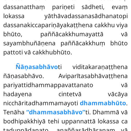
dassanatthaṃ pariṇeti sādheti, evaṃ
lokassa yāthāvadassanasādhanatopi
dassanakiccapariṇāyakaṭṭhena cakkhu viya
bhūto, paññācakkhumayattā vā
sayambhuñāṇena paññācakkhuṃ bhūto
pattoti vā cakkhubhūto.
Ñāṇasabhāvo
ti viditakaraṇaṭṭhena
ñāṇasabhāvo. Aviparītasabhāvaṭṭhena
pariyattidhammappavattanato vā
hadayena cintetvā vācāya
nicchāritadhammamayoti
dhammabhūto
.
Tenāha
‘‘dhammasabhāvo’’
ti. Dhammā vā
bodhipakkhiyā tehi uppannattā lokassa ca
taduppādanato, anaññasādhāraṇaṃ vā