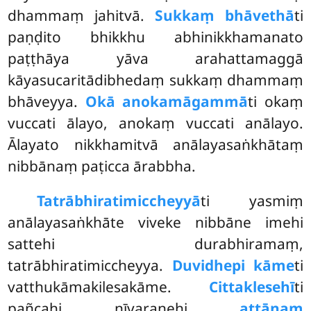
dhammaṃ jahitvā.
Sukkaṃ bhāvethā
ti
paṇḍito bhikkhu abhinikkhamanato
paṭṭhāya yāva arahattamaggā
kāyasucaritādibhedaṃ sukkaṃ dhammaṃ
bhāveyya.
Okā anokamāgammā
ti okaṃ
vuccati ālayo, anokaṃ vuccati anālayo.
Ālayato nikkhamitvā anālayasaṅkhātaṃ
nibbānaṃ paṭicca ārabbha.
Tatrābhiratimiccheyyā
ti yasmiṃ
anālayasaṅkhāte viveke nibbāne imehi
sattehi durabhiramaṃ,
tatrābhiratimiccheyya.
Duvidhepi kāme
ti
vatthukāmakilesakāme.
Cittaklesehī
ti
pañcahi nīvaraṇehi
attānaṃ