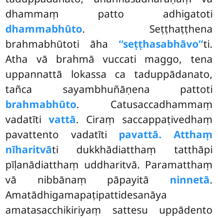
dhammaṃ patto adhigatoti
dhammabhūto
. Seṭṭhaṭṭhena
brahmabhūtoti āha
‘‘seṭṭhasabhāvo’’
ti.
Atha vā brahmā vuccati maggo, tena
uppannattā lokassa ca taduppādanato,
tañca sayambhuñāṇena pattoti
brahmabhūto
. Catusaccadhammaṃ
vadatīti
vattā
. Ciraṃ saccappaṭivedhaṃ
pavattento vadatīti
pavattā. Atthaṃ
nīharitvā
ti dukkhādiatthaṃ tatthāpi
pīḷanādiatthaṃ uddharitvā. Paramatthaṃ
vā nibbānaṃ pāpayitā
ninnetā
.
Amatādhigamapaṭipattidesanāya
amatasacchikiriyaṃ sattesu uppādento