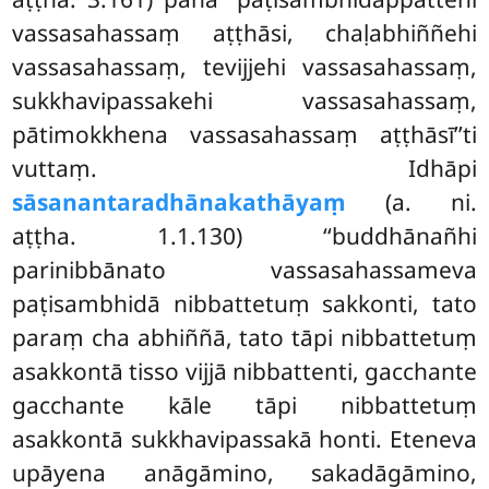
vassasahassaṃ aṭṭhāsi, chaḷabhiññehi
vassasahassaṃ, tevijjehi vassasahassaṃ,
sukkhavipassakehi vassasahassaṃ,
pātimokkhena vassasahassaṃ aṭṭhāsī’’ti
vuttaṃ. Idhāpi
sāsanantaradhānakathāyaṃ
(a. ni.
aṭṭha. 1.1.130) ‘‘buddhānañhi
parinibbānato vassasahassameva
paṭisambhidā nibbattetuṃ sakkonti, tato
paraṃ cha abhiññā, tato tāpi nibbattetuṃ
asakkontā tisso vijjā nibbattenti, gacchante
gacchante kāle tāpi nibbattetuṃ
asakkontā sukkhavipassakā honti. Eteneva
upāyena anāgāmino, sakadāgāmino,