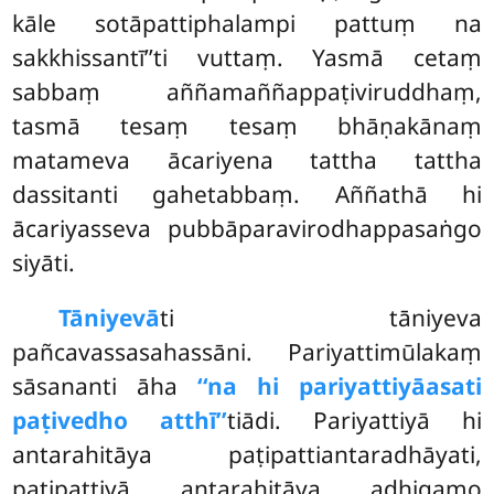
kāle sotāpattiphalampi pattuṃ na
sakkhissantī’’ti vuttaṃ. Yasmā cetaṃ
sabbaṃ aññamaññappaṭiviruddhaṃ,
tasmā tesaṃ tesaṃ bhāṇakānaṃ
matameva ācariyena tattha tattha
dassitanti gahetabbaṃ. Aññathā hi
ācariyasseva pubbāparavirodhappasaṅgo
siyāti.
Tāniyevā
ti
tāniyeva
pañcavassasahassāni. Pariyattimūlakaṃ
sāsananti āha
‘‘na hi pariyattiyā
asati
paṭivedho atthī’’
tiādi. Pariyattiyā hi
antarahitāya paṭipattiantaradhāyati,
paṭipattiyā antarahitāya adhigamo