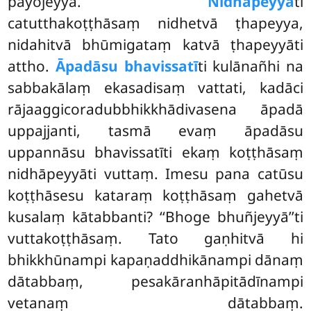
payojeyya.
Nidhāpeyyā
ti
catutthakoṭṭhāsaṃ nidhetvā ṭhapeyya,
nidahitvā bhūmigataṃ katvā ṭhapeyyāti
attho.
Āpadāsu bhavissatī
ti kulānañhi na
sabbakālaṃ ekasadisaṃ vattati, kadāci
rājaaggicoradubbhikkhādivasena āpadā
uppajjanti, tasmā evaṃ āpadāsu
uppannāsu bhavissatīti ekaṃ koṭṭhāsaṃ
nidhāpeyyāti vuttaṃ. Imesu pana catūsu
koṭṭhāsesu kataraṃ koṭṭhāsaṃ gahetvā
kusalaṃ kātabbanti? ‘‘Bhoge bhuñjeyyā’’ti
vuttakoṭṭhāsaṃ. Tato gaṇhitvā hi
bhikkhūnampi kapaṇaddhikānampi dānaṃ
dātabbaṃ, pesakāranhāpitādīnampi
vetanaṃ dātabbaṃ.