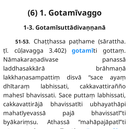
(6) 1. Gotamīvaggo
1-3. Gotamīsuttādivaṇṇanā
. Chaṭṭhassa
paṭhame (sārattha.
51-53
ṭī. cūḷavagga 3.402)
gotamī
ti gottaṃ.
Nāmakaraṇadivase panassā
laddhasakkārā brāhmaṇā
lakkhaṇasampattiṃ disvā ‘‘sace ayaṃ
dhītaraṃ labhissati, cakkavattirañño
mahesī bhavissati. Sace puttaṃ labhissati,
cakkavattirājā bhavissatīti ubhayathāpi
mahatīyevassā pajā bhavissatī’’ti
byākariṃsu. Athassā ‘‘mahāpajāpatī’’ti