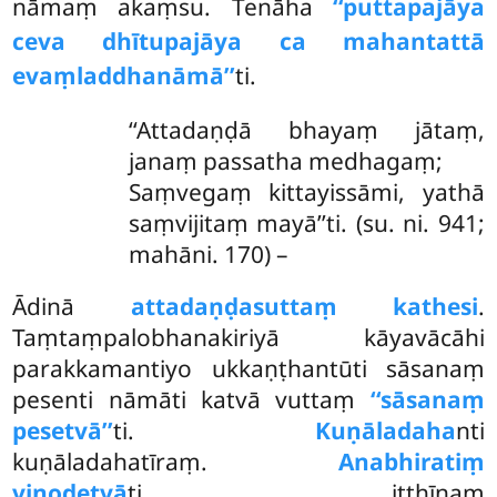
nāmaṃ akaṃsu. Tenāha
‘‘puttapajāya
ceva dhītupajāya ca mahantattā
evaṃladdhanāmā’’
ti.
‘‘Attadaṇḍā bhayaṃ jātaṃ,
janaṃ passatha medhagaṃ;
Saṃvegaṃ kittayissāmi, yathā
saṃvijitaṃ mayā’’ti. (su. ni. 941;
mahāni. 170) –
Ādinā
attadaṇḍasuttaṃ kathesi
.
Taṃtaṃpalobhanakiriyā kāyavācāhi
parakkamantiyo ukkaṇṭhantūti sāsanaṃ
pesenti nāmāti katvā vuttaṃ
‘‘sāsanaṃ
pesetvā’’
ti.
Kuṇāladaha
nti
kuṇāladahatīraṃ.
Anabhiratiṃ
vinodetvā
ti itthīnaṃ