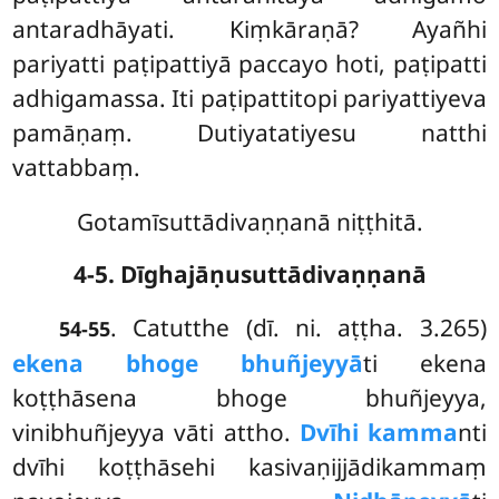
antaradhāyati. Kiṃkāraṇā? Ayañhi
pariyatti paṭipattiyā paccayo hoti, paṭipatti
adhigamassa. Iti paṭipattitopi pariyattiyeva
pamāṇaṃ. Dutiyatatiyesu natthi
vattabbaṃ.
Gotamīsuttādivaṇṇanā niṭṭhitā.
4-5. Dīghajāṇusuttādivaṇṇanā
. Catutthe (dī. ni. aṭṭha. 3.265)
54-55
ekena bhoge bhuñjeyyā
ti ekena
koṭṭhāsena bhoge bhuñjeyya,
vinibhuñjeyya vāti attho.
Dvīhi kamma
nti
dvīhi koṭṭhāsehi kasivaṇijjādikammaṃ