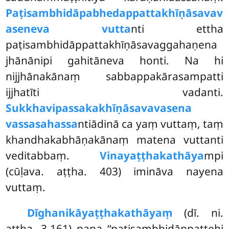
Paṭisambhidāpabhedappattakhīṇāsavav
aseneva vutta
nti ettha
paṭisambhidāppattakhīṇāsavaggahaṇena
jhānānipi gahitāneva honti. Na hi
nijjhānakānaṃ sabbappakārasampatti
ijjhatīti vadanti.
Sukkhavipassakakhīṇāsavavasena
vassasahassa
ntiādinā ca yaṃ vuttaṃ, taṃ
khandhakabhāṇakānaṃ matena vuttanti
veditabbaṃ.
Vinayaṭṭhakathāya
mpi
(cūḷava. aṭṭha. 403) imināva nayena
vuttaṃ.
Dīghanikāyaṭṭhakathāyaṃ
(dī. ni.
aṭṭha. 3.161) pana ‘‘paṭisambhidāppattehi