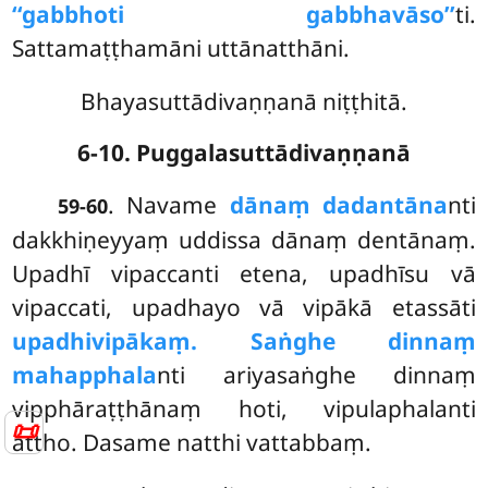
‘‘gabbhoti gabbhavāso’’
ti.
Sattamaṭṭhamāni uttānatthāni.
Bhayasuttādivaṇṇanā niṭṭhitā.
6-10. Puggalasuttādivaṇṇanā
. Navame
dānaṃ dadantāna
nti
59-60
dakkhiṇeyyaṃ uddissa dānaṃ dentānaṃ.
Upadhī vipaccanti etena, upadhīsu vā
vipaccati, upadhayo vā vipākā etassāti
upadhivipākaṃ. Saṅghe dinnaṃ
mahapphala
nti ariyasaṅghe dinnaṃ
vipphāraṭṭhānaṃ hoti, vipulaphalanti
📜
attho. Dasame natthi vattabbaṃ.