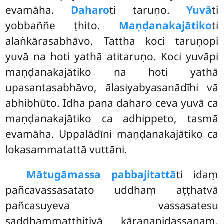
evamāha.
Daharo
ti taruṇo.
Yuvā
ti
yobbaññe
ṭhito.
Maṇḍanakajātiko
ti
alaṅkārasabhāvo. Tattha koci taruṇopi
yuvā na hoti yathā atitaruṇo. Koci yuvāpi
maṇḍanakajātiko na hoti yathā
upasantasabhāvo, ālasiyabyasanādīhi vā
abhibhūto. Idha pana daharo
ceva yuvā ca
maṇḍanakajātiko ca adhippeto, tasmā
evamāha. Uppalādīni maṇḍanakajātiko ca
lokasammatattā vuttāni.
Mātugāmassa pabbajitattā
ti idaṃ
pañcavassasatato uddhaṃ aṭṭhatvā
pañcasuyeva vassasatesu
saddhammaṭṭhitiyā kāraṇanidassanaṃ.