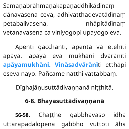
Samaṇabrāhmaṇakapaṇaddhikādīnaṃ
dānavasena ceva, adhivatthadevatādīnaṃ
petabalivasena, nhāpitādīnaṃ
vetanavasena ca viniyogopi upayogo eva.
Apenti gacchanti, apentā vā etehīti
apāyā, apāyā eva mukhāni dvārānīti
apāyamukhāni. Vināsadvārānī
ti etthāpi
eseva nayo. Pañcame natthi vattabbaṃ.
Dīghajāṇusuttādivaṇṇanā niṭṭhitā.
6-8. Bhayasuttādivaṇṇanā
. Chaṭṭhe
gabbhavāso idha
56-58
uttarapadalopena gabbho vuttoti āha