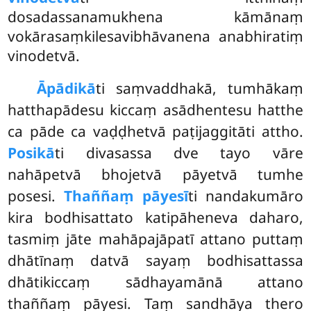
dosadassanamukhena kāmānaṃ
vokārasaṃkilesavibhāvanena anabhiratiṃ
vinodetvā.
Āpādikā
ti saṃvaddhakā, tumhākaṃ
hatthapādesu kiccaṃ asādhentesu hatthe
ca pāde ca vaḍḍhetvā paṭijaggitāti attho.
Posikā
ti divasassa dve tayo vāre
nahāpetvā bhojetvā pāyetvā tumhe
posesi.
Thaññaṃ pāyesī
ti nandakumāro
kira bodhisattato katipāheneva daharo,
tasmiṃ jāte mahāpajāpatī attano puttaṃ
dhātīnaṃ datvā sayaṃ bodhisattassa
dhātikiccaṃ sādhayamānā attano
thaññaṃ pāyesi. Taṃ sandhāya thero