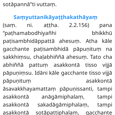
sotāpannā’’ti vuttaṃ.
Saṃyuttanikāyaṭṭhakathāyaṃ
(saṃ. ni. aṭṭha. 2.2.156) pana
‘‘paṭhamabodhiyañhi bhikkhū
paṭisambhidāppattā ahesuṃ. Atha kāle
gacchante paṭisambhidā pāpuṇituṃ na
sakkhiṃsu, chaḷabhiññā ahesuṃ. Tato cha
abhiññā pattuṃ asakkontā tisso vijjā
pāpuṇiṃsu. Idāni kāle gacchante tisso vijjā
pāpuṇituṃ asakkontā
āsavakkhayamattaṃ pāpuṇissanti, tampi
asakkontā anāgāmiphalaṃ, tampi
asakkontā sakadāgāmiphalaṃ, tampi
asakkontā sotāpattiphalaṃ, gacchante