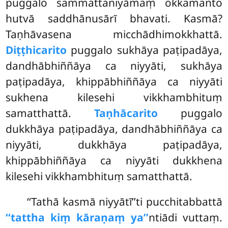
puggalo sammattaniyāmaṃ okkamanto
hutvā saddhānusārī bhavati. Kasmā?
Taṇhāvasena micchādhimokkhattā.
Diṭṭhicarito
puggalo sukhāya paṭipadāya,
dandhābhiññāya ca niyyāti, sukhāya
paṭipadāya, khippābhiññāya ca niyyāti
sukhena kilesehi vikkhambhituṃ
samatthattā.
Taṇhācarito
puggalo
dukkhāya paṭipadāya, dandhābhiññāya ca
niyyāti, dukkhāya paṭipadāya,
khippābhiññāya ca niyyāti dukkhena
kilesehi vikkhambhituṃ samatthattā.
‘‘Tathā kasmā niyyātī’’ti pucchitabbattā
‘‘tattha kiṃ kāraṇaṃ ya’’
ntiādi vuttaṃ.