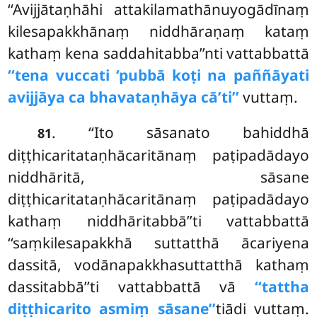
‘‘Avijjātaṇhāhi attakilamathānuyogādīnaṃ
kilesapakkhānaṃ niddhāraṇaṃ kataṃ
kathaṃ kena saddahitabba’’nti vattabbattā
‘‘tena vuccati ‘pubbā koṭi na paññāyati
avijjāya ca bhavataṇhāya cā’ti’’
vuttaṃ.
. ‘‘Ito sāsanato bahiddhā
81
diṭṭhicaritataṇhācaritānaṃ paṭipadādayo
niddhāritā, sāsane
diṭṭhicaritataṇhācaritānaṃ paṭipadādayo
kathaṃ niddhāritabbā’’ti vattabbattā
‘‘saṃkilesapakkhā suttatthā ācariyena
dassitā, vodānapakkhasuttatthā kathaṃ
dassitabbā’’ti vattabbattā vā
‘‘tattha
diṭṭhicarito asmiṃ sāsane’’
tiādi vuttaṃ.