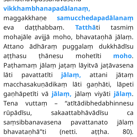
vikkhambhanapadālanaṃ,
maggakkhaṇe
samucchedapadālanaṃ
eva daṭṭhabbaṃ.
Tatthā
ti tasmiṃ
mohajāle avijjā moho, bhavataṇhā jālaṃ.
Attano ādhāraṃ puggalaṃ dukkhādīsu
aṭṭhasu ṭhānesu mohetīti
moho
.
Paṭhamaṃ jālaṃ jaṭaṃ lāyitvā jaṭāvasena
lāti pavattatīti
jālaṃ,
attani jātaṃ
macchasakuṇādikaṃ lāti gaṇhāti, lāpeti
gaṇhāpetīti vā
jālaṃ,
jālaṃ viyāti
jālaṃ
.
Tena vuttaṃ – ‘‘atītādibhedabhinnesu
rūpādīsu, sakaattabhāvādīsu ca
saṃsibbanavasena pavattanato jālaṃ
bhavataṇhā’’ti (netti. aṭṭha. 80).