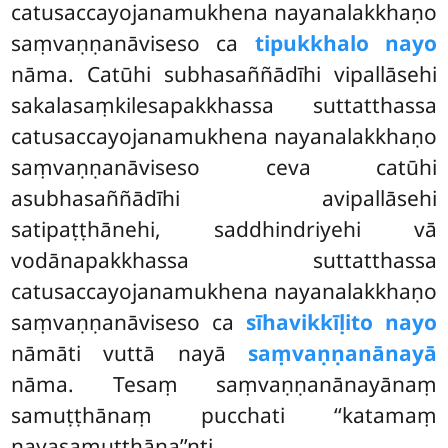
catusaccayojanamukhena nayanalakkhaṇo
saṃvaṇṇanāviseso ca
tipukkhalo nayo
nāma. Catūhi subhasaññādīhi vipallāsehi
sakalasaṃkilesapakkhassa suttatthassa
catusaccayojanamukhena nayanalakkhaṇo
saṃvaṇṇanāviseso ceva catūhi
asubhasaññādīhi avipallāsehi
satipaṭṭhānehi, saddhindriyehi vā
vodānapakkhassa suttatthassa
catusaccayojanamukhena nayanalakkhaṇo
saṃvaṇṇanāviseso ca
sīhavikkīḷito nayo
nāmāti vuttā nayā
saṃvaṇṇanānayā
nāma. Tesaṃ saṃvaṇṇanānayānaṃ
samuṭṭhānaṃ pucchati ‘‘katamaṃ
nayasamuṭṭhāna’’nti.