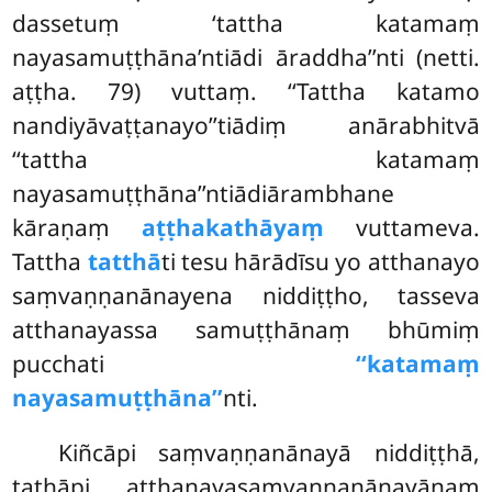
dassetuṃ ‘tattha katamaṃ
nayasamuṭṭhāna’ntiādi āraddha’’nti (netti.
aṭṭha. 79) vuttaṃ. ‘‘Tattha katamo
nandiyāvaṭṭanayo’’tiādiṃ anārabhitvā
‘‘tattha katamaṃ
nayasamuṭṭhāna’’ntiādiārambhane
kāraṇaṃ
aṭṭhakathāyaṃ
vuttameva.
Tattha
tatthā
ti tesu hārādīsu yo atthanayo
saṃvaṇṇanānayena niddiṭṭho, tasseva
atthanayassa samuṭṭhānaṃ bhūmiṃ
pucchati
‘‘katamaṃ
nayasamuṭṭhāna’’
nti.
Kiñcāpi saṃvaṇṇanānayā niddiṭṭhā,
tathāpi atthanayasaṃvaṇṇanānayānaṃ