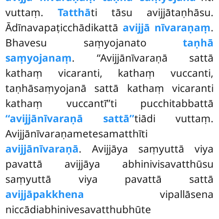
vuttaṃ.
Tatthā
ti tāsu avijjātaṇhāsu.
Ādīnavapaṭicchādikattā
avijjā nīvaraṇaṃ
.
Bhavesu saṃyojanato
taṇhā
saṃyojanaṃ
. ‘‘Avijjānīvaraṇā sattā
kathaṃ vicaranti, kathaṃ vuccanti,
taṇhāsaṃyojanā sattā kathaṃ vicaranti
kathaṃ vuccantī’’ti pucchitabbattā
‘‘avijjānīvaraṇā sattā’’
tiādi vuttaṃ.
Avijjānīvaraṇametesamatthīti
avijjānīvaraṇā
. Avijjāya saṃyuttā viya
pavattā avijjāya abhinivisavatthūsu
saṃyuttā viya pavattā sattā
avijjāpakkhena
vipallāsena
niccādiabhinivesavatthubhūte