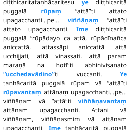
diṭṭhicaritataṇhācaritesu
ye
diṭṭhicaritā
puggalā
rūpaṃ
‘‘attā’’ti attato
upagacchanti…pe…
viññāṇaṃ
‘‘attā’’ti
attato upagacchanti.
Ime
diṭṭhicaritā
puggalā ‘‘rūpādayo ca attā, rūpādīnañca
aniccattā, attassāpi aniccattā attā
ucchijjati, attā vinassati, attā paraṃ
maraṇā na hotī’’ti abhinivisanato
‘‘ucchedavādino’’
ti
vuccanti.
Ye
taṇhācaritā puggalā rūpaṃ vā ‘‘attā’’ti
rūpavantaṃ
attānaṃ upagacchanti…pe…
viññāṇaṃ vā ‘‘attā’’ti
viññāṇavantaṃ
attānaṃ upagacchanti. Attani vā
viññāṇaṃ, viññāṇasmiṃ vā attānaṃ
upagacchanti.
Ime
taṇhācaritā puggalā