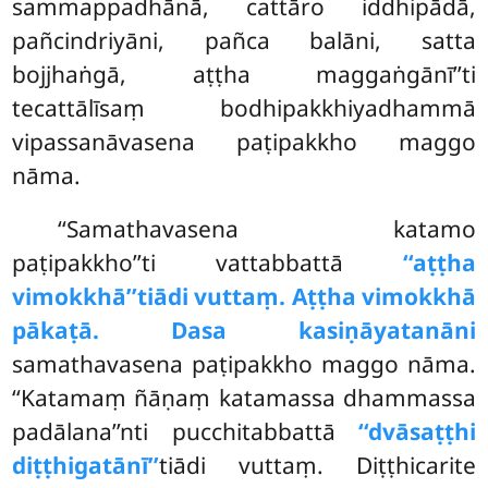
sammappadhānā, cattāro iddhipādā,
pañcindriyāni, pañca balāni, satta
bojjhaṅgā, aṭṭha maggaṅgānī’’ti
tecattālīsaṃ bodhipakkhiyadhammā
vipassanāvasena paṭipakkho maggo
nāma.
‘‘Samathavasena
katamo
paṭipakkho’’ti vattabbattā
‘‘aṭṭha
vimokkhā’’tiādi vuttaṃ. Aṭṭha vimokkhā
pākaṭā. Dasa kasiṇāyatanāni
samathavasena paṭipakkho maggo nāma.
‘‘Katamaṃ ñāṇaṃ katamassa dhammassa
padālana’’nti pucchitabbattā
‘‘dvāsaṭṭhi
diṭṭhigatānī’’
tiādi vuttaṃ. Diṭṭhicarite