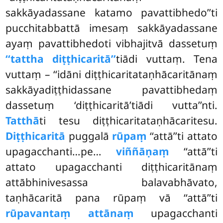
sakkāyadassane katamo pavattibhedo’’ti
pucchitabbattā imesaṃ sakkāyadassane
ayaṃ pavattibhedoti vibhajitvā dassetuṃ
‘‘tattha diṭṭhicaritā’’
tiādi vuttaṃ. Tena
vuttaṃ – ‘‘idāni diṭṭhicaritataṇhācaritānaṃ
sakkāyadiṭṭhidassane pavattibhedaṃ
dassetuṃ ‘diṭṭhicaritā’tiādi vutta’’nti.
Tatthā
ti tesu diṭṭhicaritataṇhācaritesu.
Diṭṭhicaritā
puggalā
rūpaṃ
‘‘attā’’ti attato
upagacchanti…pe…
viññāṇaṃ
‘‘attā’’ti
attato upagacchanti diṭṭhicaritānaṃ
attābhinivesassa balavabhāvato,
taṇhācaritā pana rūpaṃ vā
‘‘attā’’ti
rūpavantaṃ attānaṃ
upagacchanti