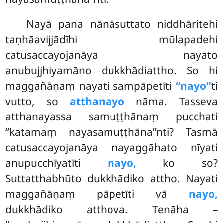
Nayā pana nānāsuttato niddhāritehi
taṇhāavijjādīhi mūlapadehi
catusaccayojanāya nayato
anubujjhiyamāno dukkhādiattho. So hi
maggañāṇaṃ nayati sampāpetīti
‘‘nayo’’
ti
vutto, so
atthanayo
nāma. Tasseva
atthanayassa samuṭṭhānaṃ pucchati
‘‘katamaṃ nayasamuṭṭhāna’’nti? Tasmā
catusaccayojanāya nayaggāhato nīyati
anupucchīyatīti
nayo,
ko so?
Suttatthabhūto dukkhādiko attho. Nayati
maggañāṇaṃ pāpetīti vā
nayo,
dukkhādiko atthova. Tenāha –