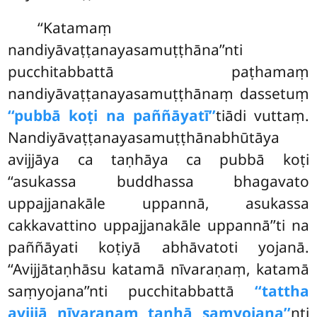
‘‘Katamaṃ
nandiyāvaṭṭanayasamuṭṭhāna’’nti
pucchitabbattā paṭhamaṃ
nandiyāvaṭṭanayasamuṭṭhānaṃ dassetuṃ
‘‘pubbā koṭi na paññāyatī’’
tiādi vuttaṃ.
Nandiyāvaṭṭanayasamuṭṭhānabhūtāya
avijjāya ca taṇhāya ca pubbā koṭi
‘‘asukassa buddhassa bhagavato
uppajjanakāle uppannā, asukassa
cakkavattino uppajjanakāle uppannā’’ti na
paññāyati koṭiyā abhāvatoti yojanā.
‘‘Avijjātaṇhāsu katamā nīvaraṇaṃ, katamā
saṃyojana’’nti pucchitabbattā
‘‘tattha
avijjā nīvaraṇaṃ taṇhā saṃyojana’’
nti