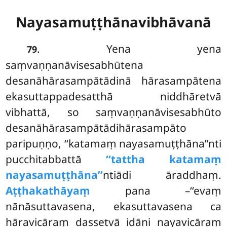
Nayasamuṭṭhānavibhāvanā
. Yena yena
79
saṃvaṇṇanāvisesabhūtena
desanāhārasampātādinā hārasampātena
ekasuttappadesatthā niddhāretvā
vibhattā, so
saṃvaṇṇanāvisesabhūto
desanāhārasampātādihārasampāto
paripuṇṇo, ‘‘katamaṃ nayasamuṭṭhāna’’nti
pucchitabbattā
‘‘tattha katamaṃ
nayasamuṭṭhāna’’
ntiādi āraddhaṃ.
Aṭṭhakathāyaṃ
pana –‘‘evaṃ
nānāsuttavasena, ekasuttavasena ca
hāravicāraṃ dassetvā idāni nayavicāraṃ