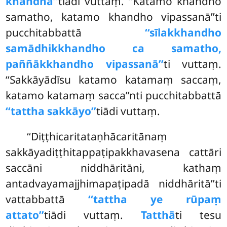
khandhā’’
tiādi vuttaṃ. ‘‘Katamo khandho
samatho, katamo khandho vipassanā’’ti
pucchitabbattā
‘‘sīlakkhandho
samādhikkhandho ca samatho,
paññākkhandho vipassanā’’
ti vuttaṃ.
‘‘Sakkāyādīsu katamo katamaṃ saccaṃ,
katamo katamaṃ sacca’’nti pucchitabbattā
‘‘tattha sakkāyo’’
tiādi vuttaṃ.
‘‘Diṭṭhicaritataṇhācaritānaṃ
sakkāyadiṭṭhitappaṭipakkhavasena cattāri
saccāni niddhāritāni, kathaṃ
antadvayamajjhimapaṭipadā niddhāritā’’ti
vattabbattā
‘‘tattha ye rūpaṃ
attato’’
tiādi vuttaṃ.
Tatthā
ti tesu