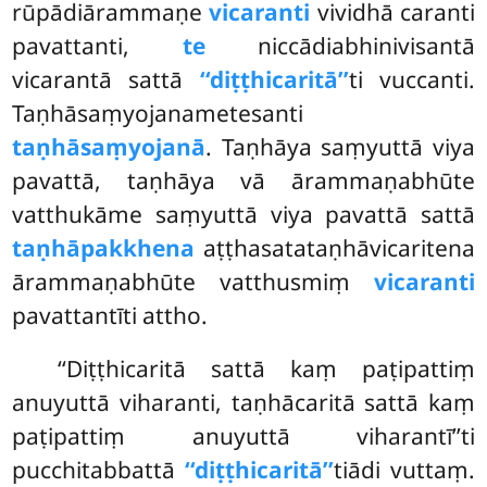
rūpādiārammaṇe
vicaranti
vividhā caranti
pavattanti,
te
niccādiabhinivisantā
vicarantā sattā
‘‘diṭṭhicaritā’’
ti vuccanti.
Taṇhāsaṃyojanametesanti
taṇhāsaṃyojanā
. Taṇhāya saṃyuttā viya
pavattā, taṇhāya vā ārammaṇabhūte
vatthukāme saṃyuttā viya pavattā sattā
taṇhāpakkhena
aṭṭhasatataṇhāvicaritena
ārammaṇabhūte vatthusmiṃ
vicaranti
pavattantīti attho.
‘‘Diṭṭhicaritā
sattā kaṃ paṭipattiṃ
anuyuttā viharanti, taṇhācaritā sattā kaṃ
paṭipattiṃ anuyuttā viharantī’’ti
pucchitabbattā
‘‘diṭṭhicaritā’’
tiādi vuttaṃ.