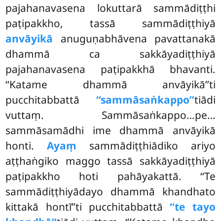
pajahanavasena lokuttarā sammādiṭṭhi
paṭipakkho, tassā sammādiṭṭhiyā
anvāyikā
anuguṇabhāvena pavattanakā
dhammā ca sakkāyadiṭṭhiyā
pajahanavasena paṭipakkhā bhavanti.
‘‘Katame dhammā anvāyikā’’ti
pucchitabbattā
‘‘sammāsaṅkappo’’
tiādi
vuttaṃ. Sammāsaṅkappo…pe…
sammāsamādhi ime dhammā anvāyikā
honti.
Ayaṃ
sammādiṭṭhiādiko ariyo
aṭṭhaṅgiko maggo tassā sakkāyadiṭṭhiyā
paṭipakkho hoti pahāyakattā. ‘‘Te
sammādiṭṭhiyādayo dhammā khandhato
kittakā hontī’’ti pucchitabbattā
‘‘te tayo