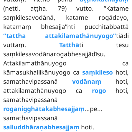
(netti. aṭṭha. 79) vutto. ‘‘Katame
saṃkilesavodānā, katame rogādayo,
katamaṃ bhesajja’’nti pucchitabbattā
‘‘tattha attakilamathānuyogo’’
tiādi
vuttaṃ.
Tatthā
ti tesu
saṃkilesavodānarogabhesajjādīsu.
Attakilamathānuyogo ca
kāmasukhallikānuyogo ca
saṃkileso
hoti,
samathavipassanā
vodānaṃ
hoti,
attakilamathānuyogo ca
rogo
hoti,
samathavipassanā
roganigghātakabhesajjaṃ
…pe...
samathavipassanā
salluddhāraṇabhesajjaṃ
hoti.