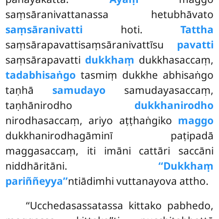
saṃsāranivattanassa hetubhāvato
saṃsāranivatti
hoti.
Tattha
saṃsārapavattisaṃsāranivattīsu
pavatti
saṃsārapavatti
dukkhaṃ
dukkhasaccaṃ,
tadabhisaṅgo
tasmiṃ dukkhe abhisaṅgo
taṇhā
samudayo
samudayasaccaṃ,
taṇhānirodho
dukkhanirodho
nirodhasaccaṃ, ariyo aṭṭhaṅgiko
maggo
dukkhanirodhagāminī paṭipadā
maggasaccaṃ, iti imāni cattāri saccāni
niddhāritāni.
‘‘Dukkhaṃ
pariññeyya’’
ntiādimhi vuttanayova attho.
‘‘Ucchedasassatassa kittako pabhedo,