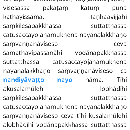
visesassa pākaṭaṃ kātuṃ puna
kathayissāma. Taṇhāavijjāhi
saṃkilesapakkhassa suttatthassa
catusaccayojanamukhena nayanalakkhaṇo
saṃvaṇṇanāviseso ceva
samathavipassanāhi vodānapakkhassa
suttatthassa catusaccayojanamukhena
nayanalakkhaṇo saṃvaṇṇanāviseso ca
nandiyāvaṭṭo nayo
nāma. Tīhi
akusalamūlehi lobhādīhi
saṃkilesapakkhassa suttatthassa
catusaccayojanamukhena nayanalakkhaṇo
saṃvaṇṇanāviseso ceva tīhi kusalamūlehi
alobhādīhi vodānapakkhassa suttatthassa