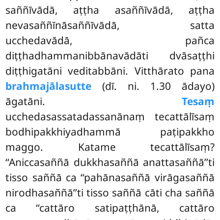
saññīvādā, aṭṭha asaññīvādā, aṭṭha
nevasaññīnāsaññīvādā, satta
ucchedavādā, pañca
diṭṭhadhammanibbānavādāti dvāsaṭṭhi
diṭṭhigatāni veditabbāni. Vitthārato pana
brahmajālasutte
(dī. ni. 1.30 ādayo)
āgatāni.
Tesaṃ
ucchedasassatadassanānaṃ tecattālīsaṃ
bodhipakkhiyadhammā paṭipakkho
maggo. Katame tecattālīsaṃ?
‘‘Aniccasaññā dukkhasaññā anattasaññā’’ti
tisso saññā ca ‘‘pahānasaññā virāgasaññā
nirodhasaññā’’ti tisso saññā cāti cha saññā
ca ‘‘cattāro satipaṭṭhānā, cattāro