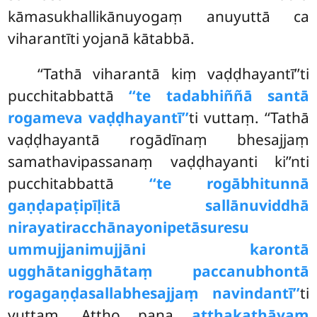
kāmasukhallikānuyogaṃ anuyuttā ca
viharantīti yojanā kātabbā.
‘‘Tathā viharantā kiṃ vaḍḍhayantī’’ti
pucchitabbattā
‘‘te tadabhiññā santā
rogameva vaḍḍhayantī’’
ti vuttaṃ. ‘‘Tathā
vaḍḍhayantā rogādīnaṃ bhesajjaṃ
samathavipassanaṃ vaḍḍhayanti ki’’nti
pucchitabbattā
‘‘te rogābhitunnā
gaṇḍapaṭipīḷitā sallānuviddhā
nirayatiracchānayonipetāsuresu
ummujjanimujjāni karontā
ugghātanigghātaṃ paccanubhontā
rogagaṇḍasallabhesajjaṃ na
vindantī’’
ti
vuttaṃ. Attho pana
aṭṭhakathāyaṃ