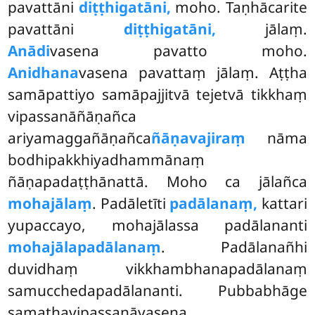
pavattāni
diṭṭhigatāni,
moho. Taṇhācarite
pavattāni
diṭṭhigatāni,
jālaṃ.
Anādi
vasena pavatto moho.
Anidhana
vasena pavattaṃ jālaṃ. Aṭṭha
samāpattiyo samāpajjitvā tejetvā tikkhaṃ
vipassanāñāṇañca
ariyamaggañāṇañca
ñāṇavajiraṃ
nāma
bodhipakkhiyadhammānaṃ
ñāṇapadaṭṭhānattā. Moho ca jālañca
mohajālaṃ
. Padāletīti
padālanaṃ,
kattari
yupaccayo, mohajālassa padālananti
mohajālapadālanaṃ
. Padālanañhi
duvidhaṃ vikkhambhanapadālanaṃ
samucchedapadālananti. Pubbabhāge
samathavipassanāvasena