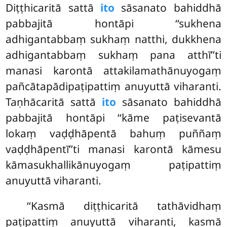
Diṭṭhicaritā sattā
ito
sāsanato bahiddhā
pabbajitā hontāpi ‘‘sukhena
adhigantabbaṃ sukhaṃ natthi, dukkhena
adhigantabbaṃ sukhaṃ pana atthī’’ti
manasi karontā attakilamathānuyogaṃ
pañcātapādipaṭipattiṃ anuyuttā viharanti.
Taṇhācaritā sattā
ito
sāsanato bahiddhā
pabbajitā hontāpi ‘‘kāme paṭisevantā
lokaṃ vaḍḍhāpentā bahuṃ puññaṃ
vaḍḍhāpentī’’ti manasi karontā kāmesu
kāmasukhallikānuyogaṃ paṭipattiṃ
anuyuttā viharanti.
‘‘Kasmā diṭṭhicaritā tathāvidhaṃ
paṭipattiṃ anuyuttā viharanti, kasmā