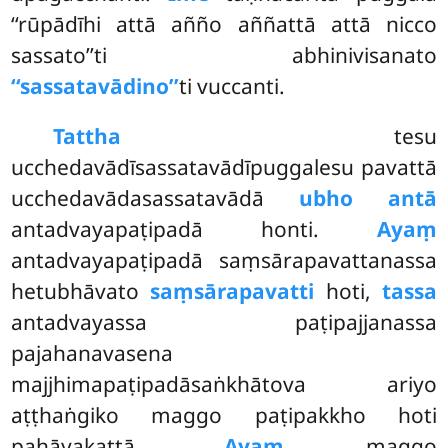
‘‘rūpādīhi attā añño
aññattā attā nicco
sassato’’ti abhinivisanato
‘‘sassatavādino’’
ti vuccanti.
Tattha
tesu
ucchedavādīsassatavādīpuggalesu pavattā
ucchedavādasassatavādā
ubho antā
antadvayapaṭipadā honti.
Ayaṃ
antadvayapaṭipadā saṃsārapavattanassa
hetubhāvato
saṃsārapavatti
hoti,
tassa
antadvayassa paṭipajjanassa
pajahanavasena
majjhimapaṭipadāsaṅkhātova ariyo
aṭṭhaṅgiko maggo paṭipakkho hoti
pahāyakattā.
Ayaṃ
maggo