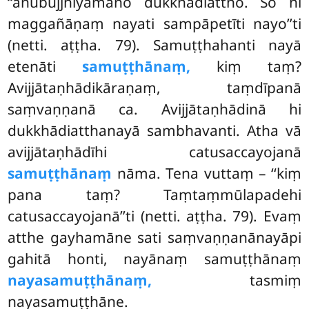
‘‘anubujjhiyamāno dukkhādiattho. So hi
maggañāṇaṃ nayati sampāpetīti nayo’’ti
(netti. aṭṭha. 79). Samuṭṭhahanti nayā
etenāti
samuṭṭhānaṃ,
kiṃ taṃ?
Avijjātaṇhādikāraṇaṃ, taṃdīpanā
saṃvaṇṇanā ca. Avijjātaṇhādinā hi
dukkhādiatthanayā sambhavanti. Atha vā
avijjātaṇhādīhi catusaccayojanā
samuṭṭhānaṃ
nāma. Tena vuttaṃ – ‘‘kiṃ
pana taṃ? Taṃtaṃmūlapadehi
catusaccayojanā’’ti (netti. aṭṭha. 79). Evaṃ
atthe gayhamāne sati saṃvaṇṇanānayāpi
gahitā honti, nayānaṃ samuṭṭhānaṃ
nayasamuṭṭhānaṃ,
tasmiṃ
nayasamuṭṭhāne.