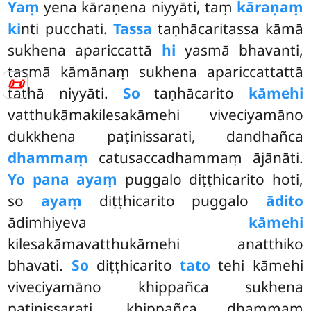
Yaṃ
yena kāraṇena niyyāti, taṃ
kāraṇaṃ
ki
nti pucchati.
Tassa
taṇhācaritassa kāmā
sukhena apariccattā
hi
yasmā bhavanti,
tasmā kāmānaṃ sukhena apariccattattā
📜
tathā niyyāti.
So
taṇhācarito
kāmehi
vatthukāmakilesakāmehi viveciyamāno
dukkhena paṭinissarati, dandhañca
dhammaṃ
catusaccadhammaṃ ājānāti.
Yo pana ayaṃ
puggalo diṭṭhicarito hoti,
so
ayaṃ
diṭṭhicarito puggalo
ādito
ādimhiyeva
kāmehi
kilesakāmavatthukāmehi anatthiko
bhavati.
So
diṭṭhicarito
tato
tehi kāmehi
viveciyamāno khippañca sukhena
paṭinissarati, khippañca dhammaṃ