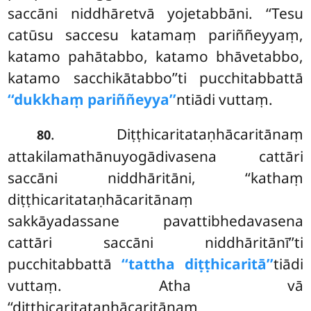
saccāni niddhāretvā yojetabbāni. ‘‘Tesu
catūsu saccesu katamaṃ pariññeyyaṃ,
katamo pahātabbo, katamo bhāvetabbo,
katamo sacchikātabbo’’ti pucchitabbattā
‘‘dukkhaṃ pariññeyya’’
ntiādi vuttaṃ.
. Diṭṭhicaritataṇhācaritānaṃ
80
attakilamathānuyogādivasena cattāri
saccāni niddhāritāni, ‘‘kathaṃ
diṭṭhicaritataṇhācaritānaṃ
sakkāyadassane pavattibhedavasena
cattāri saccāni niddhāritānī’’ti
pucchitabbattā
‘‘tattha diṭṭhicaritā’’
tiādi
vuttaṃ. Atha vā
‘‘diṭṭhicaritataṇhācaritānaṃ