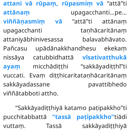
attani vā rūpaṃ, rūpasmiṃ vā
‘‘attā’’ti
attānaṃ
upagacchanti…pe…
viññāṇasmiṃ vā
‘‘attā’’ti attānaṃ
upagacchanti taṇhācaritānaṃ
attaniyābhinivesassa balavabhāvato.
Pañcasu upādānakkhandhesu ekekaṃ
nissāya catubbidhattā
vīsativatthukā
ayaṃ
micchādiṭṭhi ‘‘sakkāyadiṭṭhī’’ti
vuccati. Evaṃ diṭṭhicaritataṇhācaritānaṃ
sakkāyadassane pavattibhedo
viññātabboti attho.
‘‘Sakkāyadiṭṭhiyā katamo paṭipakkho’’ti
pucchitabbattā
‘‘tassā paṭipakkho’’
tiādi
vuttaṃ. Tassā sakkāyadiṭṭhiyā