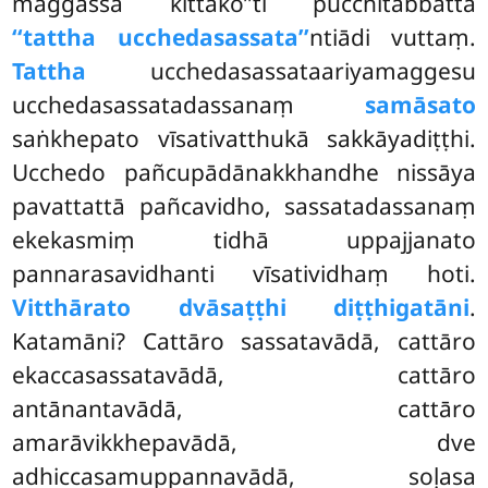
maggassa kittako’’ti pucchitabbattā
‘‘tattha ucchedasassata’’
ntiādi vuttaṃ.
Tattha
ucchedasassataariyamaggesu
ucchedasassatadassanaṃ
samāsato
saṅkhepato vīsativatthukā sakkāyadiṭṭhi.
Ucchedo pañcupādānakkhandhe nissāya
pavattattā pañcavidho, sassatadassanaṃ
ekekasmiṃ tidhā uppajjanato
pannarasavidhanti vīsatividhaṃ hoti.
Vitthārato dvāsaṭṭhi diṭṭhigatāni
.
Katamāni? Cattāro sassatavādā, cattāro
ekaccasassatavādā, cattāro
antānantavādā, cattāro
amarāvikkhepavādā, dve
adhiccasamuppannavādā, soḷasa