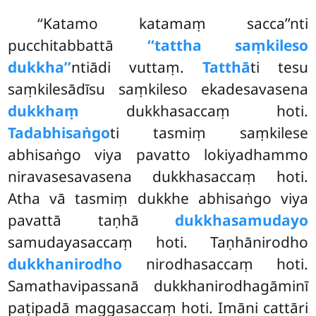
‘‘Katamo katamaṃ sacca’’nti
pucchitabbattā
‘‘tattha saṃkileso
dukkha’’
ntiādi vuttaṃ.
Tatthā
ti tesu
saṃkilesādīsu saṃkileso ekadesavasena
dukkhaṃ
dukkhasaccaṃ hoti.
Tadabhisaṅgo
ti tasmiṃ saṃkilese
abhisaṅgo viya pavatto lokiyadhammo
niravasesavasena dukkhasaccaṃ hoti.
Atha vā tasmiṃ dukkhe abhisaṅgo viya
pavattā taṇhā
dukkhasamudayo
samudayasaccaṃ hoti. Taṇhānirodho
dukkhanirodho
nirodhasaccaṃ hoti.
Samathavipassanā dukkhanirodhagāminī
paṭipadā maggasaccaṃ hoti. Imāni cattāri