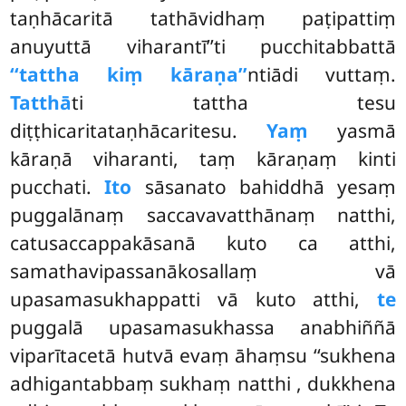
taṇhācaritā tathāvidhaṃ paṭipattiṃ
anuyuttā viharantī’’ti pucchitabbattā
‘‘tattha kiṃ kāraṇa’’
ntiādi vuttaṃ.
Tatthā
ti tattha tesu
diṭṭhicaritataṇhācaritesu.
Yaṃ
yasmā
kāraṇā viharanti, taṃ kāraṇaṃ kinti
pucchati.
Ito
sāsanato bahiddhā yesaṃ
puggalānaṃ saccavavatthānaṃ natthi,
catusaccappakāsanā kuto ca atthi,
samathavipassanākosallaṃ vā
upasamasukhappatti vā kuto atthi,
te
puggalā upasamasukhassa anabhiññā
viparītacetā hutvā evaṃ āhaṃsu ‘‘sukhena
adhigantabbaṃ sukhaṃ natthi
, dukkhena