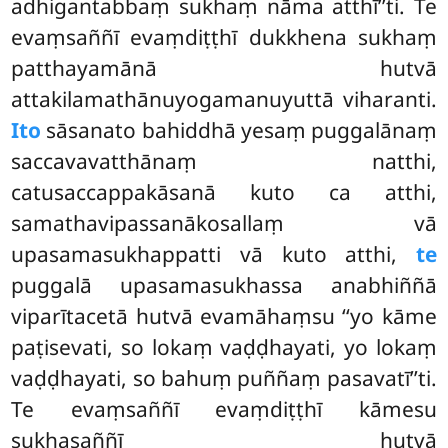
adhigantabbaṃ sukhaṃ nāma atthī’’ti. Te
evaṃsaññī evaṃdiṭṭhī dukkhena sukhaṃ
patthayamānā hutvā
attakilamathānuyogamanuyuttā viharanti.
Ito
sāsanato bahiddhā yesaṃ puggalānaṃ
saccavavatthānaṃ natthi,
catusaccappakāsanā kuto ca atthi,
samathavipassanākosallaṃ vā
upasamasukhappatti vā kuto atthi,
te
puggalā upasamasukhassa anabhiññā
viparītacetā hutvā evamāhaṃsu ‘‘yo kāme
paṭisevati, so lokaṃ vaḍḍhayati, yo lokaṃ
vaḍḍhayati, so bahuṃ puññaṃ pasavatī’’ti.
Te evaṃsaññī evaṃdiṭṭhī kāmesu
sukhasaññī hutvā