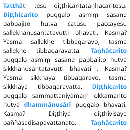
Tatthā
ti tesu diṭṭhicaritataṇhācaritesu.
Diṭṭhicarito
puggalo asmiṃ sāsane
pabbajito hutvā catūsu paccayesu
sallekhānusantatavutti bhavati. Kasmā?
Yasmā sallekhe tibbagāravo, tasmā
sallekhe tibbagāravattā.
Taṇhācarito
puggalo asmiṃ sāsane pabbajito hutvā
sikkhānusantatavutti bhavati
. Kasmā?
Yasmā sikkhāya tibbagāravo, tasmā
sikkhāya tibbagāravattā.
Diṭṭhicarito
puggalo sammattaniyāmaṃ okkamanto
hutvā
dhammānusārī
puggalo bhavati.
Kasmā? Diṭṭhiyā diṭṭhivisaye
paññāsadisapavattanato.
Taṇhācarito