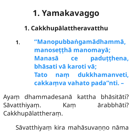
1. Yamakavaggo
1. Cakkhupālattheravatthu
‘‘Manopubbaṅgamā
dhammā,
.
1
manoseṭṭhā manomayā;
Manasā ce paduṭṭhena,
bhāsati vā karoti vā;
Tato naṃ dukkhamanveti,
cakkaṃva vahato pada’’nti. –
Ayaṃ dhammadesanā kattha bhāsitāti?
Sāvatthiyaṃ. Kaṃ ārabbhāti?
Cakkhupālattheraṃ.
Sāvatthiyaṃ kira mahāsuvaṇṇo nāma