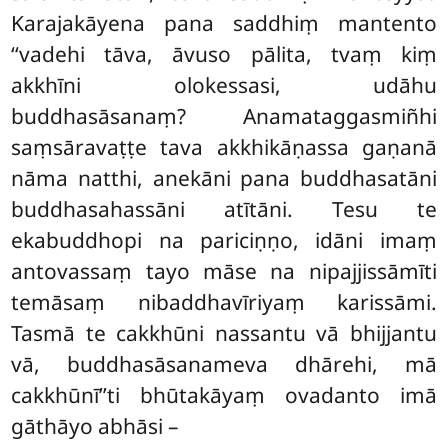
Karajakāyena pana saddhiṃ mantento
‘‘vadehi tāva, āvuso pālita, tvaṃ kiṃ
akkhīni olokessasi, udāhu
buddhasāsanaṃ? Anamataggasmiñhi
saṃsāravaṭṭe tava akkhikāṇassa gaṇanā
nāma natthi, anekāni pana buddhasatāni
buddhasahassāni atītāni. Tesu te
ekabuddhopi na pariciṇṇo, idāni imaṃ
antovassaṃ tayo māse na nipajjissāmīti
temāsaṃ nibaddhavīriyaṃ karissāmi.
Tasmā te cakkhūni nassantu vā bhijjantu
vā, buddhasāsanameva dhārehi, mā
cakkhūnī’’ti bhūtakāyaṃ ovadanto imā
gāthāyo abhāsi –