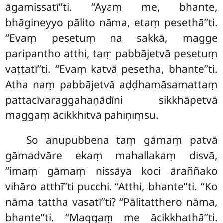
āgamissatī’’ti. ‘‘Ayaṃ me, bhante,
bhāgineyyo pālito nāma, etaṃ pesethā’’ti.
‘‘Evaṃ pesetuṃ na sakkā, magge
paripantho atthi, taṃ pabbājetvā pesetuṃ
vaṭṭatī’’ti. ‘‘Evaṃ katvā pesetha, bhante’’ti.
Atha naṃ pabbājetvā aḍḍhamāsamattaṃ
pattacīvaraggahaṇādīni sikkhāpetvā
maggaṃ ācikkhitvā pahiṇiṃsu.
So anupubbena taṃ gāmaṃ patvā
gāmadvāre ekaṃ mahallakaṃ disvā,
‘‘imaṃ gāmaṃ nissāya koci āraññako
vihāro atthī’’ti pucchi. ‘‘Atthi, bhante’’ti. ‘‘Ko
nāma tattha vasatī’’ti? ‘‘Pālitatthero nāma,
bhante’’ti. ‘‘Maggaṃ me ācikkhathā’’ti.