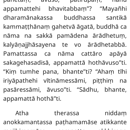
appamattehi bhavitabbaṃ’’? ‘‘Mayañhi
dharamānakassa buddhassa santikā
kammaṭṭhānaṃ gahetvā āgatā, buddhā ca
nāma na sakkā pamādena ārādhetuṃ,
kalyāṇajjhāsayena te vo ārādhetabbā.
Pamattassa ca nāma cattāro apāyā
sakagehasadisā, appamattā hothāvuso’’ti.
‘‘Kiṃ tumhe pana, bhante’’ti? ‘‘Ahaṃ tīhi
iriyāpathehi vītināmessāmi, piṭṭhiṃ na
pasāressāmi, āvuso’’ti. ‘‘Sādhu, bhante,
appamattā hothā’’ti.
Atha therassa niddaṃ
anokkamantassa paṭhamamāse atikkante