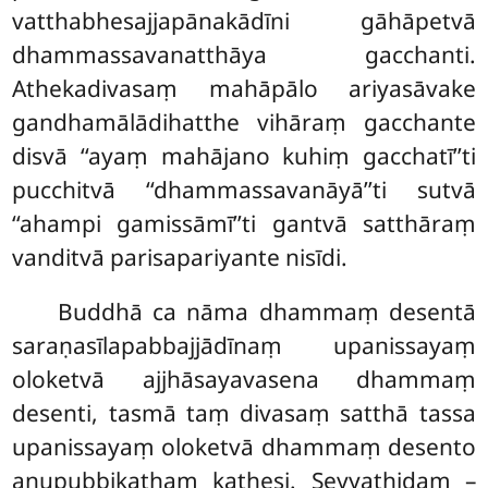
vatthabhesajjapānakādīni gāhāpetvā
dhammassavanatthāya gacchanti.
Athekadivasaṃ mahāpālo ariyasāvake
gandhamālādihatthe
vihāraṃ gacchante
disvā ‘‘ayaṃ mahājano kuhiṃ gacchatī’’ti
pucchitvā ‘‘dhammassavanāyā’’ti sutvā
‘‘ahampi gamissāmī’’ti gantvā satthāraṃ
vanditvā parisapariyante nisīdi.
Buddhā ca nāma dhammaṃ desentā
saraṇasīlapabbajjādīnaṃ upanissayaṃ
oloketvā ajjhāsayavasena dhammaṃ
desenti, tasmā taṃ divasaṃ satthā tassa
upanissayaṃ oloketvā dhammaṃ desento
anupubbikathaṃ kathesi. Seyyathidaṃ –