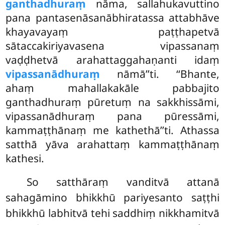
ganthadhuraṃ
nāma, sallahukavuttino
pana pantasenāsanābhiratassa attabhāve
khayavayaṃ paṭṭhapetvā
sātaccakiriyavasena vipassanaṃ
vaḍḍhetvā arahattaggahaṇanti idaṃ
vipassanādhuraṃ
nāmā’’ti. ‘‘Bhante,
ahaṃ mahallakakāle pabbajito
ganthadhuraṃ pūretuṃ na sakkhissāmi,
vipassanādhuraṃ pana pūressāmi,
kammaṭṭhānaṃ me kathethā’’ti. Athassa
satthā yāva arahattaṃ kammaṭṭhānaṃ
kathesi.
So satthāraṃ vanditvā attanā
sahagāmino bhikkhū pariyesanto saṭṭhi
bhikkhū labhitvā tehi
saddhiṃ nikkhamitvā