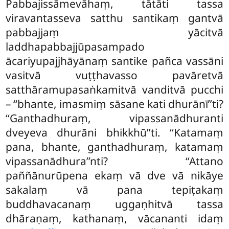
Pabbajissāmevāhaṃ, tātāti tassa
viravantasseva satthu santikaṃ gantvā
pabbajjaṃ yācitvā
laddhapabbajjūpasampado
ācariyupajjhāyānaṃ santike pañca vassāni
vasitvā vuṭṭhavasso pavāretvā
satthāramupasaṅkamitvā vanditvā pucchi
– ‘‘bhante, imasmiṃ sāsane kati dhurānī’’ti?
‘‘Ganthadhuraṃ, vipassanādhuranti
dveyeva dhurāni bhikkhū’’ti. ‘‘Katamaṃ
pana, bhante, ganthadhuraṃ, katamaṃ
vipassanādhura’’nti? ‘‘Attano
paññānurūpena ekaṃ vā dve vā nikāye
sakalaṃ vā pana tepiṭakaṃ
buddhavacanaṃ uggaṇhitvā tassa
dhāraṇaṃ, kathanaṃ, vācananti
idaṃ