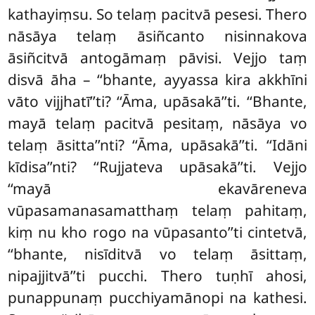
kathayiṃsu. So telaṃ pacitvā pesesi. Thero
nāsāya telaṃ āsiñcanto nisinnakova
āsiñcitvā antogāmaṃ pāvisi. Vejjo taṃ
disvā āha – ‘‘bhante, ayyassa kira akkhīni
vāto vijjhatī’’ti? ‘‘Āma, upāsakā’’ti. ‘‘Bhante,
mayā telaṃ pacitvā pesitaṃ, nāsāya vo
telaṃ āsitta’’nti? ‘‘Āma, upāsakā’’ti. ‘‘Idāni
kīdisa’’nti? ‘‘Rujjateva upāsakā’’ti. Vejjo
‘‘mayā ekavāreneva
vūpasamanasamatthaṃ telaṃ pahitaṃ,
kiṃ nu kho rogo na vūpasanto’’ti cintetvā,
‘‘bhante, nisīditvā vo telaṃ āsittaṃ,
nipajjitvā’’ti pucchi. Thero tuṇhī ahosi,
punappunaṃ pucchiyamānopi na kathesi.