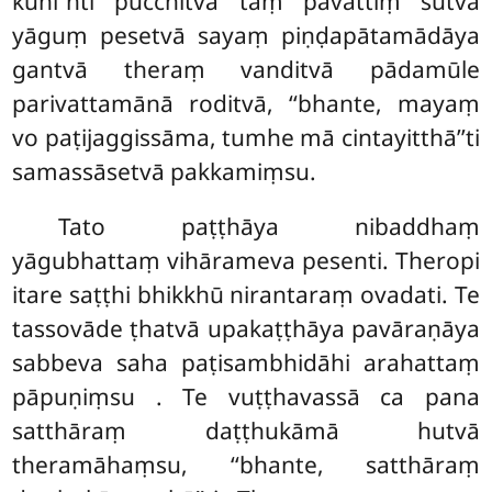
kuhi’’nti pucchitvā taṃ pavattiṃ sutvā
yāguṃ pesetvā sayaṃ piṇḍapātamādāya
gantvā theraṃ vanditvā pādamūle
parivattamānā roditvā, ‘‘bhante, mayaṃ
vo paṭijaggissāma, tumhe mā cintayitthā’’ti
samassāsetvā pakkamiṃsu.
Tato paṭṭhāya nibaddhaṃ
yāgubhattaṃ vihārameva pesenti. Theropi
itare saṭṭhi bhikkhū nirantaraṃ ovadati. Te
tassovāde ṭhatvā upakaṭṭhāya pavāraṇāya
sabbeva saha paṭisambhidāhi arahattaṃ
pāpuṇiṃsu
. Te vuṭṭhavassā ca pana
satthāraṃ daṭṭhukāmā hutvā
theramāhaṃsu, ‘‘bhante, satthāraṃ