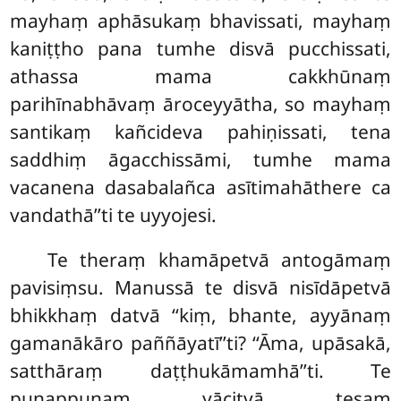
mayhaṃ aphāsukaṃ bhavissati, mayhaṃ
kaniṭṭho pana tumhe disvā pucchissati,
athassa mama cakkhūnaṃ
parihīnabhāvaṃ āroceyyātha, so mayhaṃ
santikaṃ kañcideva pahiṇissati, tena
saddhiṃ āgacchissāmi, tumhe mama
vacanena dasabalañca asītimahāthere ca
vandathā’’ti te uyyojesi.
Te theraṃ khamāpetvā antogāmaṃ
pavisiṃsu. Manussā te disvā nisīdāpetvā
bhikkhaṃ datvā ‘‘kiṃ, bhante, ayyānaṃ
gamanākāro paññāyatī’’ti? ‘‘Āma, upāsakā,
satthāraṃ daṭṭhukāmamhā’’ti. Te
punappunaṃ yācitvā tesaṃ