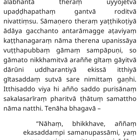
alabhantā theraṃ uyyojetvā
upaḍḍhapathaṃ gantvā roditvā
nivattiṃsu. Sāmaṇero theraṃ yaṭṭhikoṭiyā
ādāya gacchanto antarāmagge aṭaviyaṃ
kaṭṭhanagaraṃ nāma therena upanissāya
vuṭṭhapubbaṃ gāmaṃ sampāpuṇi, so
gāmato nikkhamitvā araññe gītaṃ gāyitvā
dārūni uddharantiyā ekissā itthiyā
gītasaddaṃ sutvā sare nimittaṃ gaṇhi.
Itthisaddo viya hi añño saddo purisānaṃ
sakalasarīraṃ pharitvā ṭhātuṃ samattho
nāma natthi. Tenāha bhagavā –
‘‘Nāhaṃ, bhikkhave, aññaṃ
ekasaddampi samanupassāmi, yaṃ