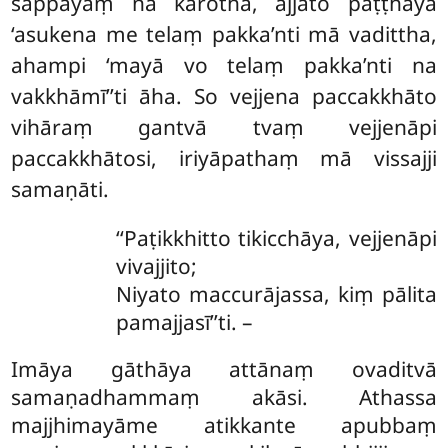
sappāyaṃ na karotha, ajjato paṭṭhāya
‘asukena me telaṃ pakka’nti mā vadittha,
ahampi ‘mayā vo telaṃ pakka’nti na
vakkhāmī’’ti āha. So vejjena paccakkhāto
vihāraṃ gantvā tvaṃ vejjenāpi
paccakkhātosi, iriyāpathaṃ mā vissajji
samaṇāti.
‘‘Paṭikkhitto tikicchāya, vejjenāpi
vivajjito;
Niyato maccurājassa, kiṃ pālita
pamajjasī’’ti. –
Imāya gāthāya attānaṃ ovaditvā
samaṇadhammaṃ akāsi. Athassa
majjhimayāme atikkante apubbaṃ