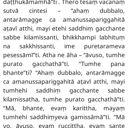
daṭṭhukāmamhā’’ti
. Thero tesaṃ vacanaṃ
sutvā cintesi – ‘‘ahaṃ dubbalo,
antarāmagge ca amanussapariggahitā
aṭavī atthi, mayi etehi saddhiṃ gacchante
sabbe kilamissanti, bhikkhampi labhituṃ
na sakkhissanti, ime puretarameva
pesessāmī’’ti. Atha ne āha – ‘‘āvuso, tumhe
purato gacchathā’’ti. ‘‘Tumhe pana
bhante’’ti? ‘‘Ahaṃ dubbalo, antarāmagge
ca amanussapariggahitā aṭavī atthi, mayi
tumhehi saddhiṃ gacchante sabbe
kilamissatha, tumhe purato gacchathā’’ti.
‘‘Mā, bhante, evaṃ karittha, mayaṃ
tumhehi saddhiṃyeva gamissāmā’’ti. ‘‘Mā
vo, āvuso, evaṃ ruccittha, evaṃ sante