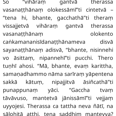
So ‘‘vihāraṃ gantvā therassa
vasanaṭṭhānaṃ olokessāmī’’ti cintetvā –
‘‘tena hi, bhante, gacchathā’’ti theraṃ
vissajjetvā vihāraṃ gantvā therassa
vasanaṭṭhānaṃ olokento
caṅkamananisīdanaṭṭhānameva disvā
sayanaṭṭhānaṃ adisvā, ‘‘bhante, nisinnehi
vo āsittaṃ, nipannehī’’ti pucchi. Thero
tuṇhī ahosi. ‘‘Mā, bhante, evaṃ karittha,
samaṇadhammo nāma sarīraṃ yāpentena
sakkā kātuṃ, nipajjitvā āsiñcathā’’ti
punappunaṃ yāci. ‘‘Gaccha tvaṃ
tāvāvuso, mantetvā jānissāmī’’ti vejjaṃ
uyyojesi. Therassa ca tattha neva ñātī, na
sālohitā atthi, tena saddhiṃ manteyya?