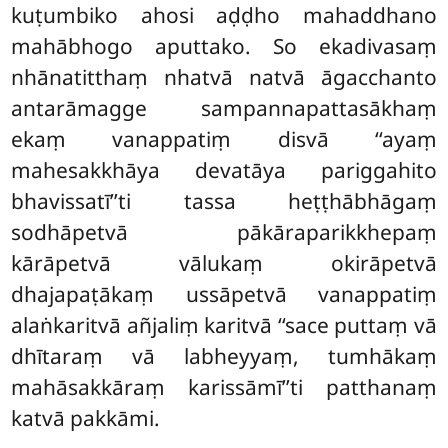
kuṭumbiko ahosi aḍḍho mahaddhano
mahābhogo aputtako. So ekadivasaṃ
nhānatitthaṃ nhatvā natvā āgacchanto
antarāmagge sampannapattasākhaṃ
ekaṃ vanappatiṃ disvā ‘‘ayaṃ
mahesakkhāya devatāya pariggahito
bhavissatī’’ti tassa heṭṭhābhāgaṃ
sodhāpetvā pākāraparikkhepaṃ
kārāpetvā vālukaṃ okirāpetvā
dhajapaṭākaṃ ussāpetvā vanappatiṃ
alaṅkaritvā añjaliṃ karitvā ‘‘sace puttaṃ vā
dhītaraṃ vā labheyyaṃ, tumhākaṃ
mahāsakkāraṃ karissāmī’’ti patthanaṃ
katvā pakkāmi.