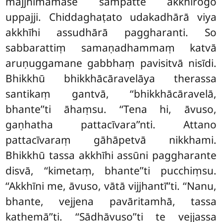
majjhimamāse sampatte akkhirogo
uppajji. Chiddaghaṭato udakadhārā viya
akkhīhi assudhārā paggharanti. So
sabbarattiṃ samaṇadhammaṃ katvā
aruṇuggamane gabbhaṃ pavisitvā nisīdi.
Bhikkhū bhikkhācāravelāya therassa
santikaṃ gantvā, ‘‘bhikkhācāravelā,
bhante’’ti āhaṃsu. ‘‘Tena hi, āvuso,
gaṇhatha pattacīvara’’nti. Attano
pattacīvaraṃ gāhāpetvā nikkhami.
Bhikkhū tassa akkhīhi assūni paggharante
disvā, ‘‘kimetaṃ, bhante’’ti pucchiṃsu.
‘‘Akkhīni me, āvuso, vātā vijjhantī’’ti. ‘‘Nanu,
bhante, vejjena pavāritamhā, tassa
kathemā’’ti. ‘‘Sādhāvuso’’ti
te vejjassa