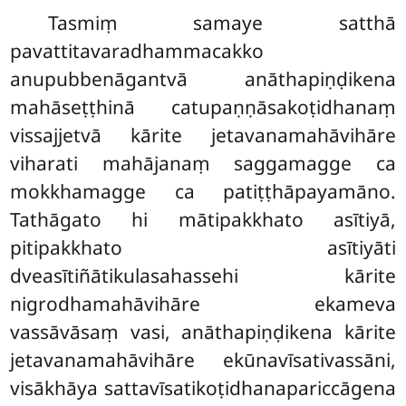
Tasmiṃ samaye satthā
pavattitavaradhammacakko
anupubbenāgantvā anāthapiṇḍikena
mahāseṭṭhinā catupaṇṇāsakoṭidhanaṃ
vissajjetvā kārite jetavanamahāvihāre
viharati mahājanaṃ saggamagge ca
mokkhamagge ca patiṭṭhāpayamāno.
Tathāgato hi mātipakkhato asītiyā,
pitipakkhato
asītiyāti
dveasītiñātikulasahassehi kārite
nigrodhamahāvihāre ekameva
vassāvāsaṃ vasi, anāthapiṇḍikena kārite
jetavanamahāvihāre ekūnavīsativassāni,
visākhāya sattavīsatikoṭidhanapariccāgena