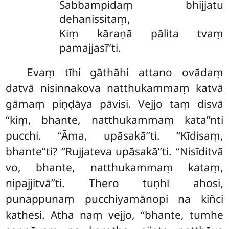
Sabbampidaṃ
bhijjatu
dehanissitaṃ,
Kiṃ kāraṇā pālita tvaṃ
pamajjasī’’ti.
Evaṃ
tīhi gāthāhi attano ovādaṃ
datvā nisinnakova natthukammaṃ katvā
gāmaṃ piṇḍāya pāvisi. Vejjo taṃ disvā
‘‘kiṃ, bhante, natthukammaṃ kata’’nti
pucchi. ‘‘Āma, upāsakā’’ti. ‘‘Kīdisaṃ,
bhante’’ti? ‘‘Rujjateva upāsakā’’ti. ‘‘Nisīditvā
vo, bhante, natthukammaṃ kataṃ,
nipajjitvā’’ti. Thero tuṇhī ahosi,
punappunaṃ pucchiyamānopi na kiñci
kathesi. Atha naṃ vejjo, ‘‘bhante, tumhe