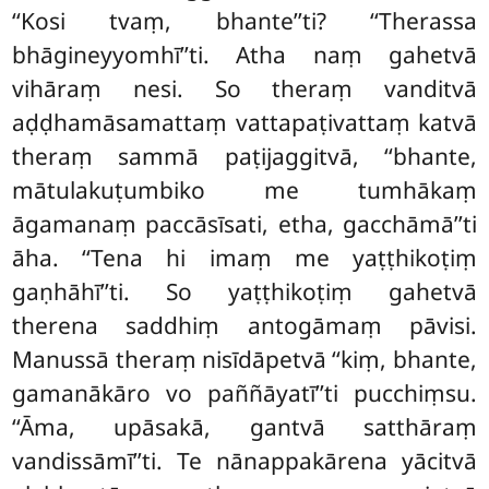
‘‘Kosi tvaṃ, bhante’’ti? ‘‘Therassa
bhāgineyyomhī’’ti. Atha
naṃ gahetvā
vihāraṃ
nesi. So theraṃ vanditvā
aḍḍhamāsamattaṃ vattapaṭivattaṃ katvā
theraṃ sammā paṭijaggitvā, ‘‘bhante,
mātulakuṭumbiko me tumhākaṃ
āgamanaṃ paccāsīsati, etha, gacchāmā’’ti
āha. ‘‘Tena hi imaṃ me yaṭṭhikoṭiṃ
gaṇhāhī’’ti. So yaṭṭhikoṭiṃ gahetvā
therena saddhiṃ antogāmaṃ pāvisi.
Manussā theraṃ nisīdāpetvā ‘‘kiṃ, bhante,
gamanākāro vo paññāyatī’’ti pucchiṃsu.
‘‘Āma, upāsakā, gantvā satthāraṃ
vandissāmī’’ti. Te nānappakārena yācitvā