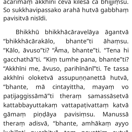
acarimaṃ akkhīni ceva kilesā ca bhijjiṃsu.
So sukkhavipassako arahā hutvā gabbhaṃ
pavisitvā nisīdi.
Bhikkhū bhikkhācāravelāya āgantvā
‘‘bhikkhācārakālo, bhante’’ti āhaṃsu.
‘‘Kālo, āvuso’’ti? ‘‘Āma, bhante’’ti. ‘‘Tena hi
gacchathā’’ti. ‘‘Kiṃ tumhe pana, bhante’’ti?
‘‘Akkhīni me, āvuso, parihīnānī’’ti. Te tassa
akkhīni oloketvā assupuṇṇanettā hutvā,
‘‘bhante, mā cintayittha, mayaṃ
vo
paṭijaggissāmā’’ti theraṃ samassāsetvā
kattabbayuttakaṃ vattapaṭivattaṃ katvā
gāmaṃ piṇḍāya pavisiṃsu. Manussā
theraṃ adisvā, ‘‘bhante, amhākaṃ ayyo