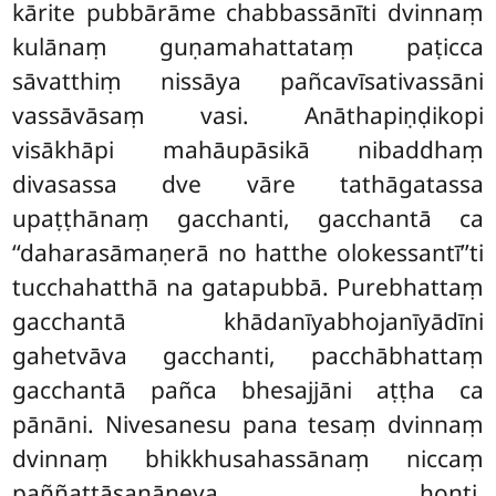
kārite pubbārāme chabbassānīti dvinnaṃ
kulānaṃ guṇamahattataṃ paṭicca
sāvatthiṃ nissāya pañcavīsativassāni
vassāvāsaṃ vasi. Anāthapiṇḍikopi
visākhāpi mahāupāsikā nibaddhaṃ
divasassa dve vāre tathāgatassa
upaṭṭhānaṃ gacchanti, gacchantā ca
‘‘daharasāmaṇerā no hatthe olokessantī’’ti
tucchahatthā na gatapubbā. Purebhattaṃ
gacchantā khādanīyabhojanīyādīni
gahetvāva gacchanti, pacchābhattaṃ
gacchantā pañca bhesajjāni aṭṭha ca
pānāni. Nivesanesu pana tesaṃ dvinnaṃ
dvinnaṃ bhikkhusahassānaṃ niccaṃ
paññattāsanāneva honti.