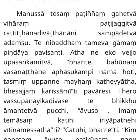
Manussā
tesaṃ paṭiññaṃ gahetvā
vihāraṃ paṭijaggitvā
rattiṭṭhānadivāṭṭhānāni sampādetvā
adaṃsu. Te nibaddhaṃ tameva gāmaṃ
piṇḍāya pavisanti. Atha ne eko vejjo
upasaṅkamitvā, ‘‘bhante, bahūnaṃ
vasanaṭṭhāne aphāsukampi nāma hoti,
tasmiṃ uppanne mayhaṃ katheyyātha,
bhesajjaṃ karissāmī’’ti pavāresi. Thero
vassūpanāyikadivase te bhikkhū
āmantetvā pucchi, ‘‘āvuso
, imaṃ
temāsaṃ katihi iriyāpathehi
vītināmessathā’’ti? ‘‘Catūhi, bhante’’ti. ‘‘Kiṃ
panetaṃ, āvuso, patirūpaṃ, nanu