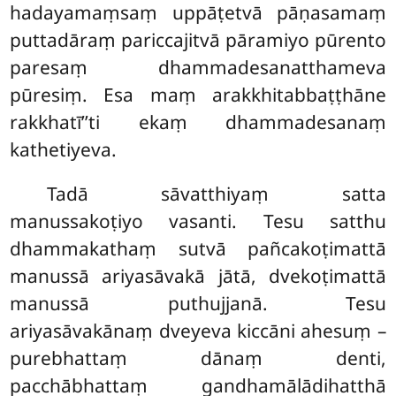
hadayamaṃsaṃ uppāṭetvā pāṇasamaṃ
puttadāraṃ pariccajitvā pāramiyo pūrento
paresaṃ dhammadesanatthameva
pūresiṃ. Esa maṃ arakkhitabbaṭṭhāne
rakkhatī’’ti ekaṃ dhammadesanaṃ
kathetiyeva.
Tadā
sāvatthiyaṃ satta
manussakoṭiyo vasanti. Tesu satthu
dhammakathaṃ sutvā pañcakoṭimattā
manussā ariyasāvakā jātā, dvekoṭimattā
manussā puthujjanā. Tesu
ariyasāvakānaṃ dveyeva kiccāni ahesuṃ –
purebhattaṃ dānaṃ denti,
pacchābhattaṃ gandhamālādihatthā