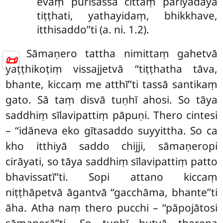
evaṃ purisassa cittaṃ pariyādāya
tiṭṭhati, yathayidaṃ, bhikkhave,
itthisaddo’’ti (a. ni. 1.2).
Sāmaṇero tattha nimittaṃ gahetvā
📜
yaṭṭhikoṭiṃ vissajjetvā ‘‘tiṭṭhatha tāva,
bhante, kiccaṃ me atthī’’ti tassā santikaṃ
gato. Sā taṃ disvā tuṇhī ahosi. So tāya
saddhiṃ sīlavipattiṃ pāpuṇi. Thero cintesi
– ‘‘idāneva eko gītasaddo suyyittha. So ca
kho itthiyā saddo chijji, sāmaṇeropi
cirāyati, so tāya saddhiṃ sīlavipattiṃ patto
bhavissatī’’ti. Sopi attano kiccaṃ
niṭṭhāpetvā āgantvā ‘‘gacchāma, bhante’’ti
āha. Atha naṃ thero pucchi – ‘‘pāpojātosi
sāmaṇerā’’ti. So tuṇhī hutvā therena