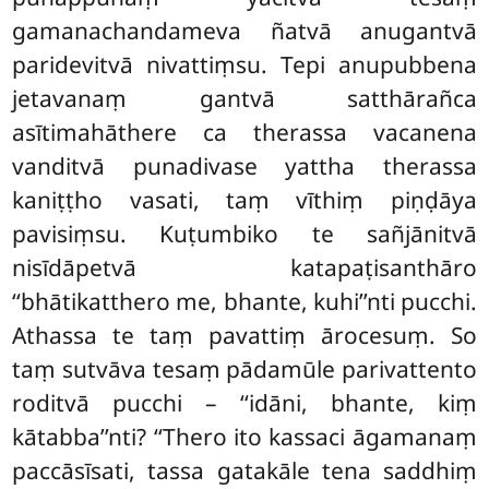
gamanachandameva ñatvā anugantvā
paridevitvā nivattiṃsu. Tepi anupubbena
jetavanaṃ gantvā satthārañca
asītimahāthere ca therassa vacanena
vanditvā punadivase yattha therassa
kaniṭṭho vasati, taṃ vīthiṃ piṇḍāya
pavisiṃsu. Kuṭumbiko te sañjānitvā
nisīdāpetvā katapaṭisanthāro
‘‘bhātikatthero me, bhante, kuhi’’nti pucchi.
Athassa te taṃ pavattiṃ ārocesuṃ. So
taṃ sutvāva tesaṃ pādamūle parivattento
roditvā pucchi – ‘‘idāni, bhante, kiṃ
kātabba’’nti? ‘‘Thero ito kassaci āgamanaṃ
paccāsīsati, tassa gatakāle tena saddhiṃ