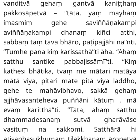
vanditvā gehaṃ gantvā kaniṭṭhaṃ
pakkosāpetvā – ‘‘tāta, yaṃ mayhaṃ
imasmiṃ gehe saviññāṇakampi
aviññāṇakampi dhanaṃ kiñci atthi,
sabbaṃ taṃ tava bhāro, paṭipajjāhi na’’nti.
‘‘Tumhe pana kiṃ karissathā’’ti āha. ‘‘Ahaṃ
satthu santike pabbajissāmī’’ti. ‘‘Kiṃ
kathesi bhātika, tvaṃ me mātari matāya
mātā viya, pitari mate pitā viya laddho,
gehe te mahāvibhavo, sakkā gehaṃ
ajjhāvasanteheva puññāni kātuṃ
, mā
evaṃ karitthā’’ti. ‘‘Tāta, ahaṃ satthu
dhammadesanaṃ sutvā gharāvāse
vasituṃ na sakkomi. Satthārā hi
atisaṇhasukhumaṃ tilakkhaṇaṃ āropetvā