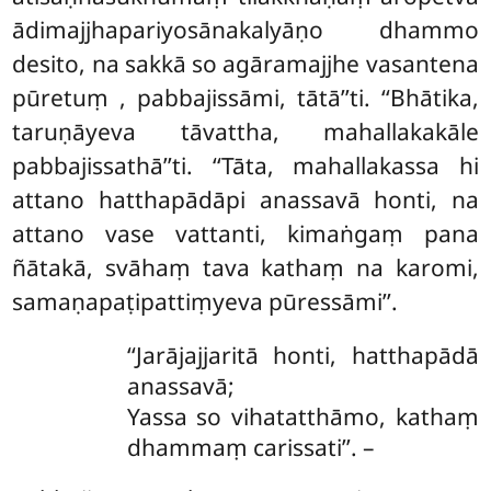
ādimajjhapariyosānakalyāṇo dhammo
desito, na sakkā so agāramajjhe vasantena
pūretuṃ
, pabbajissāmi, tātā’’ti. ‘‘Bhātika,
taruṇāyeva tāvattha, mahallakakāle
pabbajissathā’’ti. ‘‘Tāta, mahallakassa hi
attano hatthapādāpi anassavā honti, na
attano vase vattanti, kimaṅgaṃ pana
ñātakā, svāhaṃ tava kathaṃ na karomi,
samaṇapaṭipattiṃyeva pūressāmi’’.
‘‘Jarājajjaritā honti, hatthapādā
anassavā;
Yassa so vihatatthāmo, kathaṃ
dhammaṃ carissati’’. –