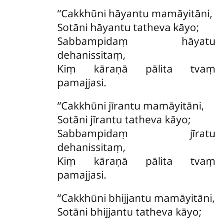
‘‘Cakkhūni hāyantu mamāyitāni,
Sotāni hāyantu tatheva kāyo;
Sabbampidaṃ hāyatu
dehanissitaṃ,
Kiṃ kāraṇā pālita tvaṃ
pamajjasi.
‘‘Cakkhūni jīrantu mamāyitāni,
Sotāni jīrantu tatheva kāyo;
Sabbampidaṃ jīratu
dehanissitaṃ,
Kiṃ kāraṇā pālita tvaṃ
pamajjasi.
‘‘Cakkhūni bhijjantu mamāyitāni,
Sotāni bhijjantu tatheva kāyo;