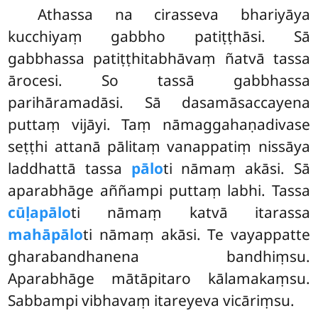
Athassa na cirasseva bhariyāya
kucchiyaṃ gabbho patiṭṭhāsi. Sā
gabbhassa patiṭṭhitabhāvaṃ ñatvā tassa
ārocesi. So tassā gabbhassa
parihāramadāsi. Sā dasamāsaccayena
puttaṃ vijāyi. Taṃ nāmaggahaṇadivase
seṭṭhi attanā pālitaṃ vanappatiṃ nissāya
laddhattā tassa
pālo
ti nāmaṃ akāsi. Sā
aparabhāge aññampi puttaṃ labhi. Tassa
cūḷapālo
ti nāmaṃ katvā itarassa
mahāpālo
ti nāmaṃ akāsi. Te vayappatte
gharabandhanena bandhiṃsu.
Aparabhāge mātāpitaro kālamakaṃsu.
Sabbampi vibhavaṃ itareyeva vicāriṃsu.