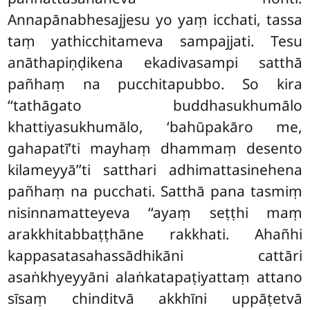
Annapānabhesajjesu yo yaṃ icchati, tassa
taṃ yathicchitameva sampajjati. Tesu
anāthapiṇḍikena ekadivasampi satthā
pañhaṃ na pucchitapubbo. So kira
‘‘tathāgato buddhasukhumālo
khattiyasukhumālo, ‘bahūpakāro me,
gahapatī’ti mayhaṃ dhammaṃ desento
kilameyyā’’ti satthari adhimattasinehena
pañhaṃ na pucchati. Satthā pana tasmiṃ
nisinnamatteyeva ‘‘ayaṃ seṭṭhi maṃ
arakkhitabbaṭṭhāne rakkhati. Ahañhi
kappasatasahassādhikāni cattāri
asaṅkhyeyyāni alaṅkatapaṭiyattaṃ attano
sīsaṃ chinditvā akkhīni uppāṭetvā