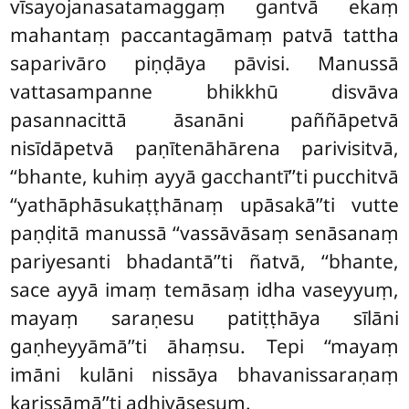
vīsayojanasatamaggaṃ gantvā ekaṃ
mahantaṃ paccantagāmaṃ patvā tattha
saparivāro piṇḍāya pāvisi. Manussā
vattasampanne bhikkhū disvāva
pasannacittā āsanāni paññāpetvā
nisīdāpetvā paṇītenāhārena parivisitvā,
‘‘bhante, kuhiṃ ayyā gacchantī’’ti pucchitvā
‘‘yathāphāsukaṭṭhānaṃ upāsakā’’ti vutte
paṇḍitā manussā ‘‘vassāvāsaṃ senāsanaṃ
pariyesanti bhadantā’’ti ñatvā, ‘‘bhante,
sace ayyā imaṃ temāsaṃ idha vaseyyuṃ,
mayaṃ saraṇesu patiṭṭhāya sīlāni
gaṇheyyāmā’’ti āhaṃsu. Tepi ‘‘mayaṃ
imāni kulāni nissāya bhavanissaraṇaṃ
karissāmā’’ti adhivāsesuṃ.