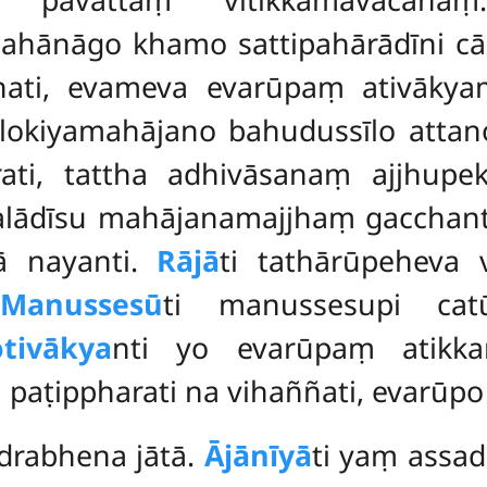
hānāgo khamo sattipahārādīni cāpa
hati, evameva evarūpaṃ ativākyaṃ 
 lokiyamahājano bahudussīlo atta
arati, tattha adhivāsanaṃ ajjhu
alādīsu mahājanamajjhaṃ gaccha
ā nayanti.
Rājā
ti tathārūpeheva 
Manussesū
ti manussesupi cat
otivākya
nti yo evarūpaṃ atik
paṭippharati na vihaññati, evarūpo 
adrabhena jātā.
Ājānīyā
ti yaṃ assad