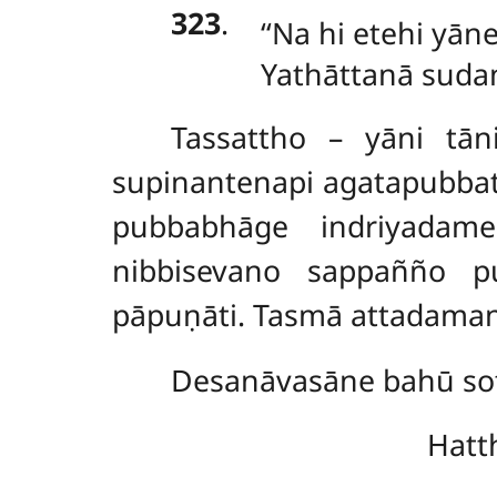
323
.
‘‘Na hi etehi yā
Yathāttanā sudan
Tassattho – yāni tān
supinantenapi agatapubbatt
pubbabhāge indriyadam
nibbisevano sappañño 
pāpuṇāti. Tasmā attadaman
Desanāvasāne bahū sot
Hatt