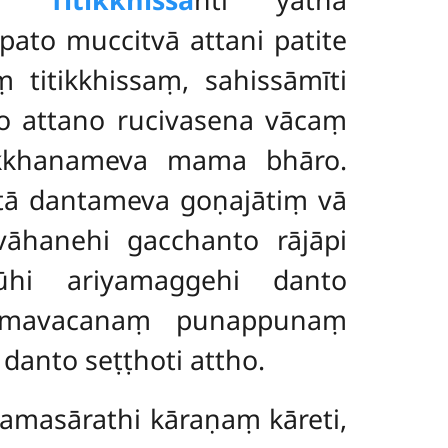
to muccitvā attani patite
titikkhissaṃ, sahissāmīti
no attano rucivasena vācaṃ
pekkhanameva mama bhāro.
ntā
dantameva goṇajātiṃ vā
vāhanehi gacchanto rājāpi
ūhi ariyamaggehi danto
kamavacanaṃ punappunaṃ
danto seṭṭhoti attho.
amasārathi kāraṇaṃ kāreti,