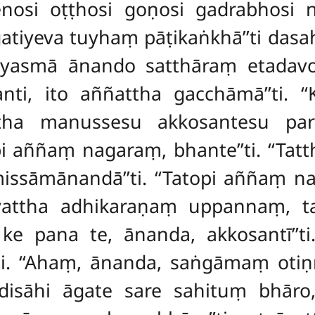
enosi oṭṭhosi goṇosi gadrabhosi n
atiyeva tuyhaṃ pāṭikaṅkhā’’ti dasa
āyasmā ānando satthāraṃ etadavo
ti, ito aññattha gacchāmā’’ti. ‘‘
Tattha manussesu akkosantesu pa
pi aññaṃ nagaraṃ, bhante’’ti. ‘‘T
sāmānandā’’ti. ‘‘Tatopi aññaṃ nag
yattha adhikaraṇaṃ uppannaṃ, t
ke pana te, ānanda, akkosantī’’t
’ti. ‘‘Ahaṃ, ānanda, saṅgāmaṃ oti
 disāhi āgate sare sahituṃ bhāro,