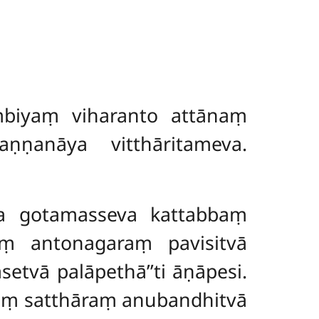
biyaṃ viharanto attānaṃ
ṇṇanāya vitthāritameva.
sa gotamasseva kattabbaṃ
aṃ antonagaraṃ pavisitvā
tvā palāpethā’’ti āṇāpesi.
haṃ satthāraṃ anubandhitvā