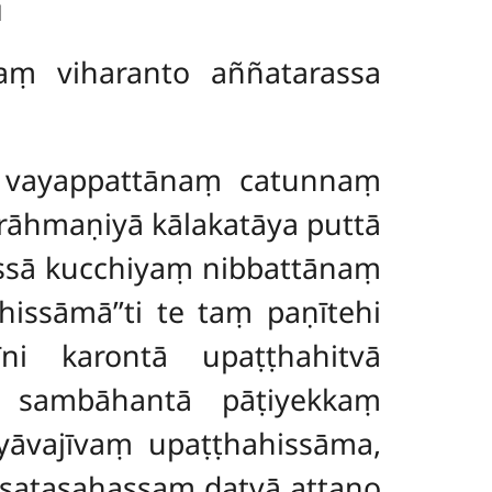
u
ṃ viharanto aññatarassa
o vayappattānaṃ catunnaṃ
brāhmaṇiyā kālakatāya puttā
ssā kucchiyaṃ nibbattānaṃ
ssāmā’’ti te taṃ paṇītehi
ni karontā upaṭṭhahitvā
e sambāhantā pāṭiyekkaṃ
yāvajīvaṃ upaṭṭhahissāma,
 satasahassaṃ datvā attano