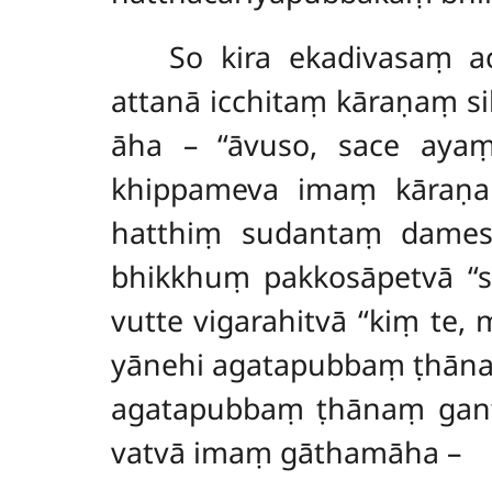
So kira ekadivasaṃ ac
attanā icchitaṃ kāraṇaṃ s
āha – ‘‘āvuso, sace aya
khippameva imaṃ kāraṇaṃ
hatthiṃ sudantaṃ damesi
bhikkhuṃ pakkosāpetvā ‘‘sa
vutte vigarahitvā ‘‘kiṃ te
yānehi agatapubbaṃ ṭhān
agatapubbaṃ ṭhānaṃ gant
vatvā imaṃ gāthamāha –