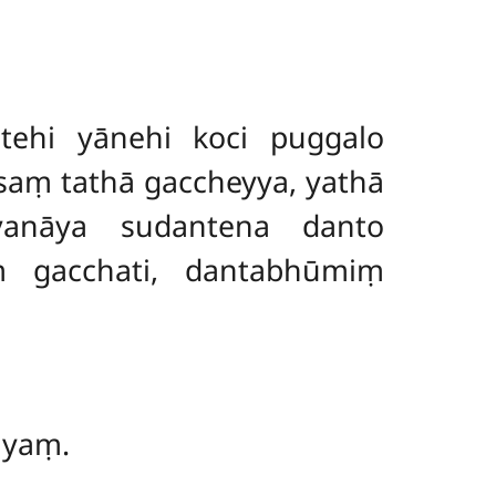
etehi yānehi koci puggalo
isaṃ tathā gaccheyya, yathā
vanāya sudantena danto
 gacchati, dantabhūmiṃ
iyaṃ.