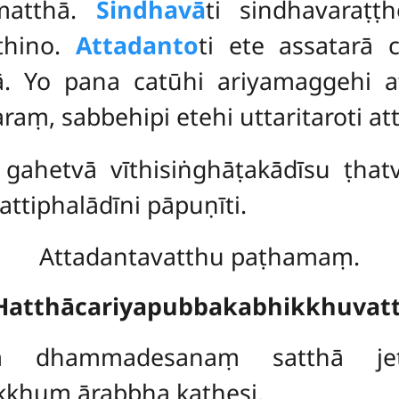
matthā.
Sindhavā
ti sindhavaraṭṭ
thino.
Attadanto
ti ete assatarā 
. Yo pana catūhi ariyamaggehi a
raṃ, sabbehipi etehi uttaritaroti at
gahetvā vīthisiṅghāṭakādīsu ṭha
ttiphalādīni pāpuṇīti.
Attadantavatthu paṭhamaṃ.
 Hatthācariyapubbakabhikkhuvat
ṃ dhammadesanaṃ satthā jet
kkhuṃ ārabbha kathesi.