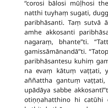
‘‘corosi bālosi mūḷhosi th
natthi tuyhaṃ
sugati, dugg
paribhāsanti. Taṃ sutvā 
amhe akkosanti paribhāsan
nagaraṃ, bhante’’ti. ‘‘
gamissāmānandā’’ti. ‘‘Tato
paribhāsantesu kuhiṃ gamis
na evaṃ kātuṃ vaṭṭati, 
aññattha gantuṃ vaṭṭati, 
upādāya sabbe akkosantī’
otiṇṇahatthino hi catūhi