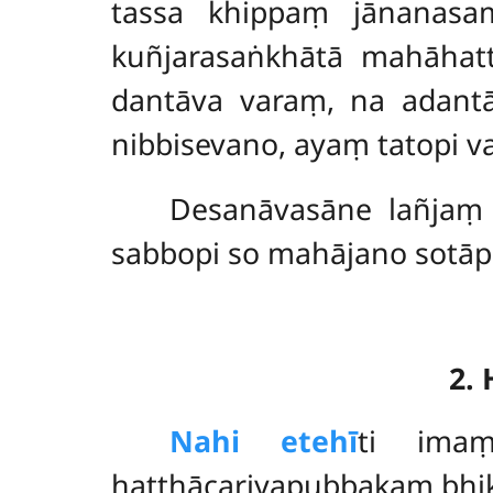
tassa khippaṃ jānanasa
kuñjarasaṅkhātā mahāhat
dantāva varaṃ, na adantā
nibbisevano, ayaṃ tatopi va
Desanāvasāne lañjaṃ 
sabbopi so mahājano sotāpa
2.
Na
hi etehī
ti ima
hatthācariyapubbakaṃ bhi