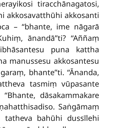
erayikosi tiracchānagatosi,
hi akkosavatthūhi akkosanti
ca – ‘‘bhante, ime nāgarā
Kuhiṃ, ānandā’’ti? ‘‘Aññaṃ
ribhāsantesu puna kattha
attha manussesu akkosantesu
araṃ, bhante’’ti. ‘‘Ānanda,
attheva tasmiṃ vūpasante
i. ‘‘Bhante, dāsakammakare
ṇṇahatthisadiso. Saṅgāmaṃ
 tatheva bahūhi dussīlehi