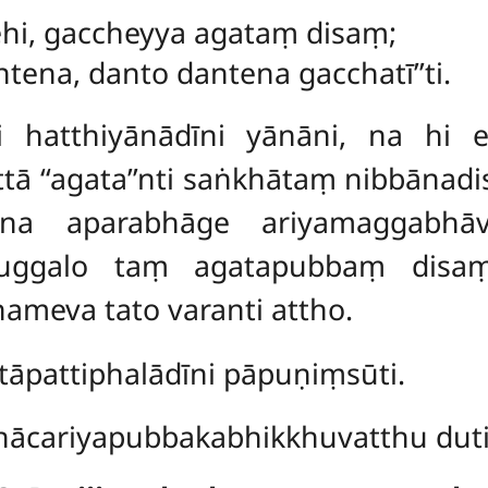
nehi, gaccheyya agataṃ disaṃ;
tena, danto dantena gacchatī’’ti.
i hatthiyānādīni yānāni, na hi 
ā ‘‘agata’’nti saṅkhātaṃ nibbānad
ena aparabhāge ariyamaggabhā
puggalo taṃ agatapubbaṃ disaṃ
ameva tato varanti attho.
āpattiphalādīni pāpuṇiṃsūti.
hācariyapubbakabhikkhuvatthu dut