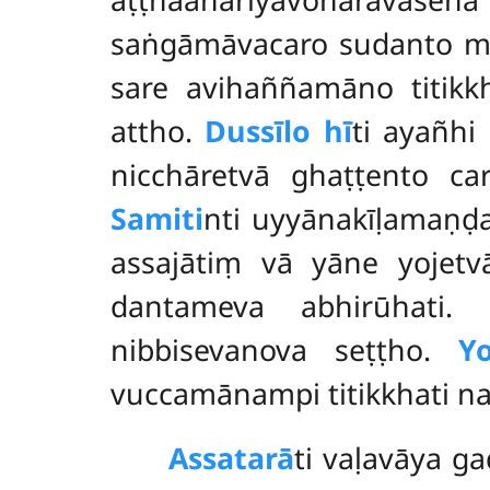
saṅgāmāvacaro sudanto ma
sare avihaññamāno titikk
attho.
Dussīlo hī
ti ayañhi
nicchāretvā ghaṭṭento c
Samiti
nti uyyānakīḷamaṇḍ
assajātiṃ vā yāne yojetv
dantameva abhirūhati.
nibbisevanova seṭṭho.
Y
vuccamānampi titikkhati na 
Assatarā
ti vaḷavāya g