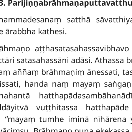
3. Parijiṇṇabrāhmaṇaputtavatth
ammadesanaṃ satthā sāvatthiya
 ārabbha kathesi.
brāhmaṇo aṭṭhasatasahassavibhav
āri satasahassāni adāsi. Athassa 
yaṃ aññaṃ brāhmaṇiṃ ānessati, ta
jissati, handa naṃ mayaṃ saṅgaṇhi
ṭhahantā hatthapādasambāhanādī
ddāyitvā vuṭṭhitassa hatthapād
 ‘‘mayaṃ tumhe iminā nīhārena 
 yāciṃsu. Brāhmaṇo puna ekekassa