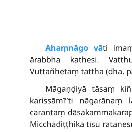
Ahaṃ
nāgo vā
ti ima
ārabbha kathesi. Vatth
Vuttañhetaṃ tattha (dha. pa
Māgaṇḍiyā tāsaṃ kiñ
karissāmī’’ti nāgarānaṃ
carantaṃ dāsakammakarapor
Micchādiṭṭhikā tīsu ratan