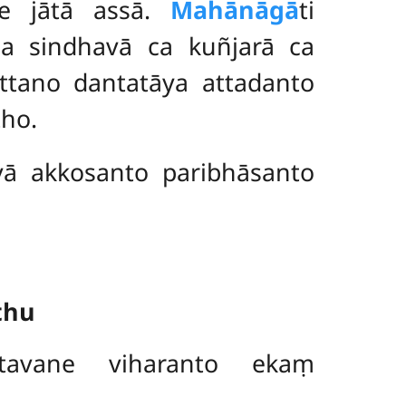
he jātā assā.
Mahānāgā
ti
ca sindhavā ca kuñjarā ca
ttano dantatāya attadanto
tho.
tvā
akkosanto paribhāsanto
thu
avane viharanto ekaṃ