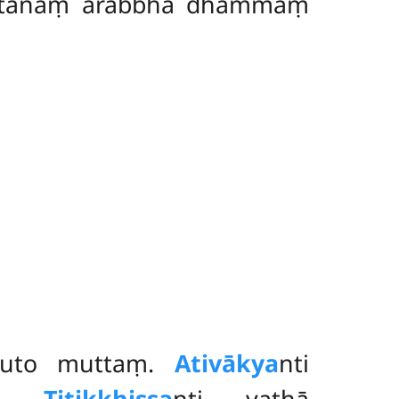
attānaṃ ārabbha dhammaṃ
nuto muttaṃ.
Ativākya
nti
aṃ.
Titikkhissa
nti yathā