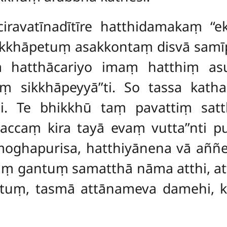
iravatīnadītīre hatthidamakaṃ ‘‘
ikkhāpetuṃ asakkontaṃ disvā samī
ṃ hatthācariyo imaṃ hatthiṃ asu
 sikkhāpeyyā’’ti. So tassa kath
. Te bhikkhū taṃ pavattiṃ sat
ccaṃ kira tayā evaṃ vutta’’nti puc
, moghapurisa, hatthiyānena vā aññ
aṃ gantuṃ samatthā
nāma atthi, a
uṃ, tasmā attānameva damehi, ki