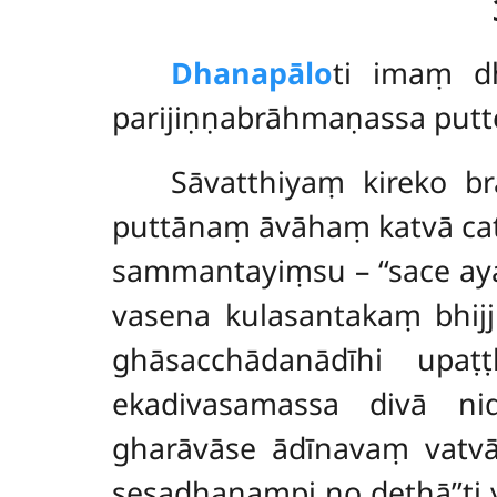
Dhanapālo
ti
imaṃ dh
parijiṇṇabrāhmaṇassa putte
Sāvatthiyaṃ kireko 
puttānaṃ āvāhaṃ katvā catt
sammantayiṃsu – ‘‘sace a
vasena kulasantakaṃ bhij
ghāsacchādanādīhi upaṭ
ekadivasamassa divā ni
gharāvāse ādīnavaṃ vatvā
sesadhanampi no dethā’’ti