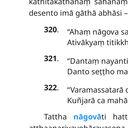
kathitakathānaṃ sahan
desento imā gāthā abhāsi –
320
.
‘‘Ahaṃ nāgova s
Ativākyaṃ titikkh
321
.
‘‘Dantaṃ
nayanti
Danto seṭṭho man
322
.
‘‘Varamassatarā 
Kuñjarā ca mahān
Tattha
nāgovā
ti hat
aṭṭhaanariyavohārava