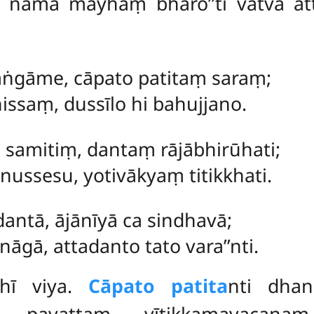
aṃ nāma
mayhaṃ bhāro’’ti vatvā 
aṅgāme, cāpato patitaṃ saraṃ;
issaṃ, dussīlo hi bahujjano.
 samitiṃ, dantaṃ rājābhirūhati;
ussesu, yotivākyaṃ titikkhati.
dantā, ājānīyā ca sindhavā;
āgā, attadanto tato vara’’nti.
thī viya.
Cāpato patita
nti dha
sena pavattaṃ vītikkamavacan