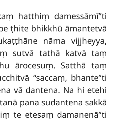
ekaṃ hatthiṃ damessāmī’’ti
pe ṭhite bhikkhū āmantetvā
kaṭṭhāne nāma vijjheyya,
aṃ sutvā tathā katvā taṃ
thu ārocesuṃ. Satthā taṃ
chitvā ‘‘saccaṃ, bhante’’ti
ena vā dantena. Na hi etehi
ttanā pana sudantena sakkā
ṃ te etesaṃ damanenā’’ti