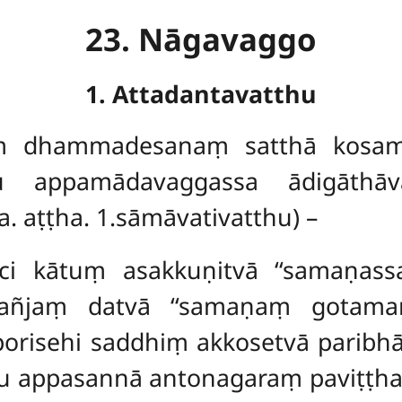
23. Nāgavaggo
1. Attadantavatthu
ṃ dhammadesanaṃ satthā kosam
u appamādavaggassa ādigāthāva
. aṭṭha. 1.sāmāvativatthu) –
ci kātuṃ asakkuṇitvā ‘‘samaṇas
 lañjaṃ datvā ‘‘samaṇaṃ gotam
isehi saddhiṃ akkosetvā paribhāse
esu appasannā antonagaraṃ paviṭṭ