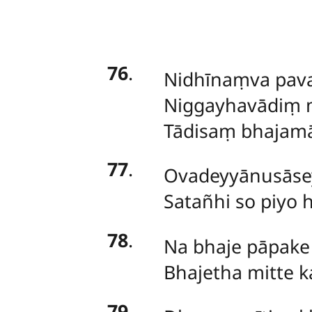
76
.
Nidhīnaṃva
pav
Niggayhavādiṃ m
Tādisaṃ bhajamān
77
.
Ovadeyyānusāsey
Satañhi so piyo h
78
.
Na bhaje pāpake
Bhajetha mitte k
79
.