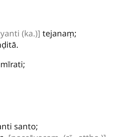
anti (ka.)]
tejanaṃ;
ḍitā.
mīrati;
ti santo;