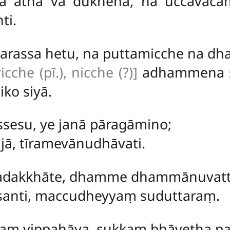
hā atha vā dukhena, na uccāvac
ti.
parassa hetu, na puttamicche na d
icche (pī.), nicche (?)]
adhammena sa
ko siyā.
sesu, ye janā pāragāmino;
jā, tīramevānudhāvati.
adakkhāte, dhamme dhammānuvatt
santi, maccudheyyaṃ suduttaraṃ.
ṃ vippahāya, sukkaṃ bhāvetha pa