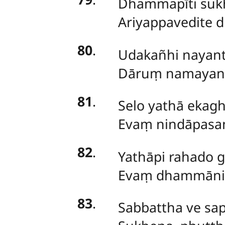
Dhammapīti
suk
Ariyappavedite 
80
.
Udakañhi
nayant
Dāruṃ namayanti
81
.
Selo yathā ekag
Evaṃ nindāpasaṃ
82
.
Yathāpi rahado g
Evaṃ dhammāni s
83
.
Sabbattha ve sap