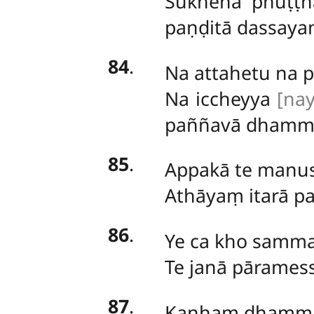
Sukhena phuṭṭ
paṇḍitā dassayan
84
.
Na
attahetu na 
Na iccheyya
[nay
paññavā dhammi
85
.
Appakā te manus
Athāyaṃ itarā pa
86
.
Ye
ca kho samm
Te janā pārames
87
.
Kaṇhaṃ
dhamma