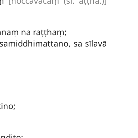
aṃ
[noccāvacaṃ (sī. aṭṭha.)]
hanaṃ na raṭṭhaṃ;
middhimattano, sa sīlavā
ino;
ṇḍito;