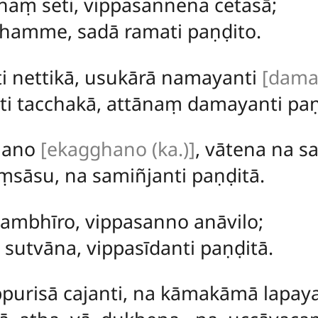
haṃ seti, vippasannena cetasā;
dhamme, sadā ramati paṇḍito.
i nettikā, usukārā namayanti
[damay
 tacchakā, attānaṃ damayanti paṇ
hano
[ekagghano (ka.)]
, vātena na sa
sāsu, na samiñjanti paṇḍitā.
ambhīro, vippasanno anāvilo;
utvāna, vippasīdanti paṇḍitā.
purisā cajanti, na
kāmakāmā lapayan