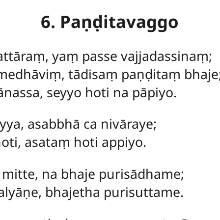
6. Paṇḍitavaggo
attāraṃ, yaṃ passe vajjadassinaṃ;
edhāviṃ, tādisaṃ paṇḍitaṃ bhaje
assa, seyyo hoti na pāpiyo.
ya, asabbhā ca nivāraye;
oti, asataṃ hoti appiyo.
 mitte, na bhaje purisādhame;
alyāṇe, bhajetha purisuttame.