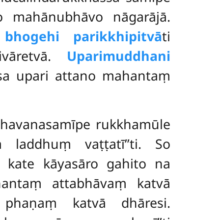
to mahānubhāvo nāgarājā.
bhogehi parikkhipitvā
ti
ivāretvā.
Uparimuddhani
sa upari attano mahantaṃ
 bhavanasamīpe rukkhamūle
a laddhuṃ vaṭṭatī’’ti. So
 kate kāyasāro gahito na
mahantaṃ attabhāvaṃ katvā
i phaṇaṃ katvā dhāresi.