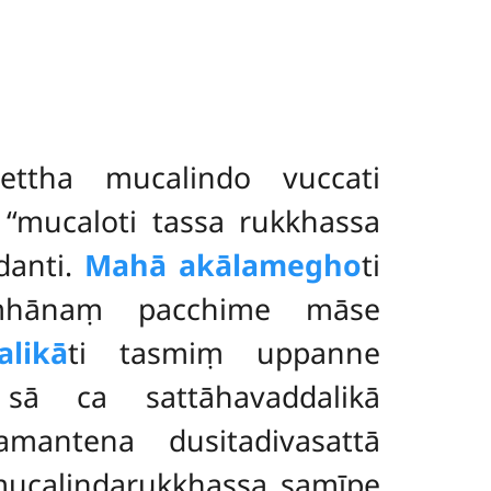
ettha mucalindo vuccati
a ‘‘mucaloti tassa rukkhassa
danti.
Mahā akālamegho
ti
imhānaṃ pacchime māse
alikā
ti tasmiṃ uppanne
 sā ca sattāhavaddalikā
mantena dusitadivasattā
mucalindarukkhassa samīpe