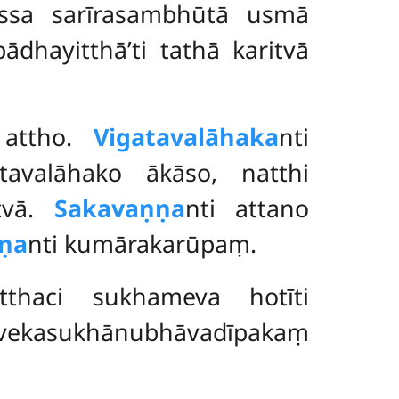
ssa sarīrasambhūtā usmā
hayitthā’ti tathā karitvā
 attho.
Vigatavalāhaka
nti
atavalāhako ākāso, natthi
tvā.
Sakavaṇṇa
nti attano
ṇa
nti kumārakarūpaṃ.
tthaci sukhameva hotīti
ivekasukhānubhāvadīpakaṃ