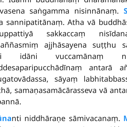
anavasena saṅgamma nisinnānaṃ.
a sannipatitānaṃ. Atha vā buddhā
pattiyā sakkaccaṃ nisīdana
maññasmiṃ ajjhāsayena suṭṭhu 
ti idāni vuccamānaṃ ni
ddesaparipucchādīnaṃ antarā 
ugatovādassa, sāyaṃ labhitabb
athā, samaṇasamācārasseva vā antar
pannā.
ūna
nti niddhāraṇe sāmivacanaṃ.