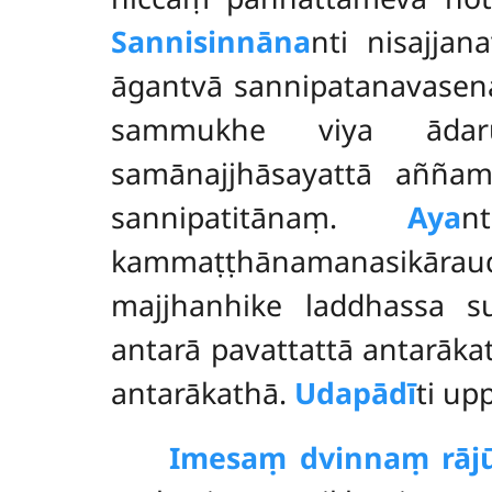
Sannisinnāna
nti nisajj
āgantvā sannipatanavasen
sammukhe viya ādarup
samānajjhāsayattā añña
sannipatitānaṃ.
Aya
n
kammaṭṭhānamanasikārau
majjhanhike laddhassa s
antarā pavattattā antarāk
antarākathā.
Udapādī
ti up
Imesaṃ dvinnaṃ rāj