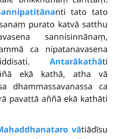
Sannipatitāna
nti tato tato
sanaṃ purato katvā satthu
vasena sannisinnānaṃ,
sammā ca nipatanavasena
ddisati.
Antarākathā
ti
aññā ekā kathā, atha vā
assa dhammassavanassa ca
ā pavattā aññā ekā kathāti
Mahaddhanataro vā
tiādīsu