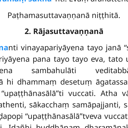
Paṭhamasuttavaṇṇanā niṭṭhitā.
2. Rājasuttavaṇṇanā
na
nti vinayapariyāyena tayo janā ‘‘
riyāyena pana tayo tayo eva, tat
iyāyena sambahulāti vedit
 hi dhammaṃ desetuṃ āgatassa 
‘‘upaṭṭhānasālā’’ti vuccati. Atha
thenti, sākacchaṃ samāpajjanti, 
ḍapopi ‘‘upaṭṭhānasālā’’tveva vucc
ti. Idañhi buddhānaṃ dharamāna