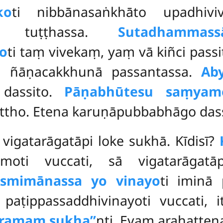
ko
ti nibbānasaṅkhāto upadhi
ena tuṭṭhassa.
Sutadhammass
o
ti taṃ vivekaṃ, yaṃ vā kiñci pa
na ñāṇacakkhunā passantassa.
Aby
 dassito.
Pāṇabhūtesu saṃyam
ttho. Etena karuṇāpubbabhāgo dass
i vigatarāgatāpi loke sukhā. Kīdisī?
oti vuccati, sā vigatarāgatāp
smimānassa yo vinayo
ti iminā
paṭippassaddhivinayoti vuccati
aramaṃ sukha’’
nti. Evaṃ arahatten