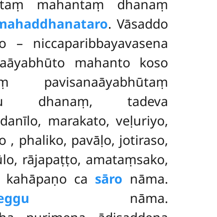
ṅkhātaṃ mahantaṃ dhanaṃ
mahaddhanataro
. Vāsaddo
o – niccaparibbayavasena
naāyabhūto mahanto koso
 pavisanaāyabhūtaṃ
atthu dhanaṃ, tadeva
danīlo, marakato, veḷuriyo,
ko
, phaliko, pavāḷo, jotiraso,
o, rājapaṭṭo, amataṃsako,
i kahāpaṇo ca
sāro
nāma.
eggu
nāma.