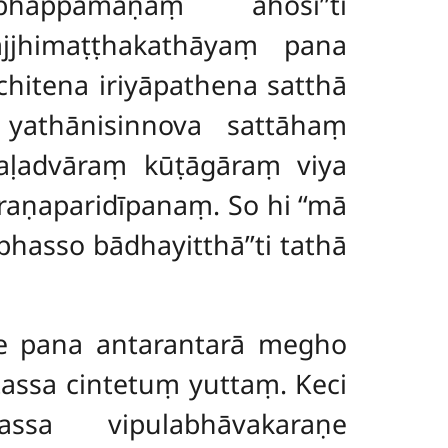
bhappamāṇaṃ ahosī’’ti
jjhimaṭṭhakathāyaṃ pana
cchitena iriyāpathena satthā
a yathānisinnova sattāhaṃ
gaḷadvāraṃ kūṭāgāraṃ viya
āraṇaparidīpanaṃ. So hi
‘‘mā
sso bādhayitthā’’ti tathā
ce pana antarantarā megho
assa cintetuṃ yuttaṃ. Keci
ssa vipulabhāvakaraṇe