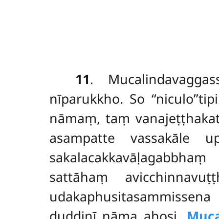
11
. Mucalindavagg
nīparukkho. So ‘‘niculo’’ti
nāmaṃ, taṃ vanajeṭṭhakatā
asampatte vassakāle 
sakalacakkavāḷagabbha
sattāhaṃ avicchinnavu
udakaphusitasammissena
duddinī nāma ahosi.
Muca