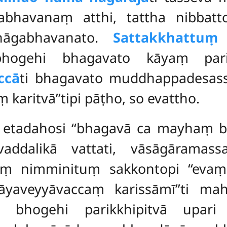
abhavanaṃ atthi, tattha nibbat
nāgabhavanato.
Sattakkhattuṃ 
rabhogehi bhagavato kāyaṃ par
ccā
ti bhagavato muddhappadesas
karitvā’’tipi pāṭho, so evattho.
sa etadahosi ‘‘bhagavā ca mayhaṃ
addalikā vattati, vāsāgāramass
ṃ nimminituṃ sakkontopi ‘‘evaṃ
kāyaveyyāvaccaṃ karissāmī’’ti 
ṃ bhogehi parikkhipitvā upar