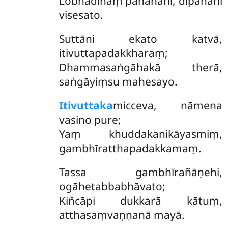
Lobhādīnaṃ pahānāni, dīpanāni
visesato.
Suttāni ekato katvā,
itivuttapadakkharaṃ;
Dhammasaṅgāhakā therā,
saṅgāyiṃsu mahesayo.
Itivuttaka
micceva, nāmena
vasino pure;
Yaṃ khuddakanikāyasmiṃ,
gambhīratthapadakkamaṃ.
Tassa gambhīrañāṇehi,
ogāhetabbabhāvato;
Kiñcāpi dukkarā kātuṃ,
atthasaṃvaṇṇanā mayā.