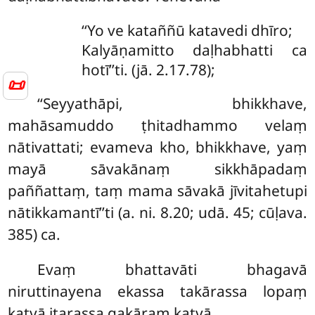
‘‘Yo ve kataññū katavedi dhīro;
Kalyāṇamitto daḷhabhatti ca
hotī’’ti. (jā. 2.17.78);
📜
‘‘Seyyathāpi, bhikkhave,
mahāsamuddo ṭhitadhammo velaṃ
nātivattati; evameva kho, bhikkhave, yaṃ
mayā sāvakānaṃ sikkhāpadaṃ
paññattaṃ, taṃ mama sāvakā jīvitahetupi
nātikkamantī’’ti (a. ni. 8.20; udā. 45; cūḷava.
385) ca.
Evaṃ
bhattavāti bhagavā
niruttinayena ekassa takārassa lopaṃ
katvā itarassa gakāraṃ katvā.