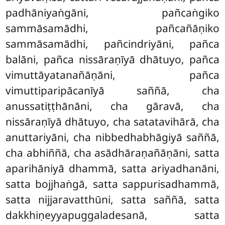
padhāniyaṅgāni, pañcaṅgiko
sammāsamādhi, pañcañāṇiko
sammāsamādhi, pañcindriyāni, pañca
balāni, pañca nissāraṇīyā dhātuyo, pañca
vimuttāyatanañāṇāni, pañca
vimuttiparipācanīyā saññā, cha
anussatiṭṭhānāni, cha gāravā, cha
nissāraṇīyā dhātuyo, cha satatavihārā, cha
anuttariyāni, cha nibbedhabhāgiyā
saññā,
cha
abhiññā, cha asādhāraṇañāṇāni, satta
aparihāniyā dhammā, satta ariyadhanāni,
satta bojjhaṅgā, satta sappurisadhammā,
satta nijjaravatthūni, satta saññā, satta
dakkhiṇeyyapuggaladesanā, satta