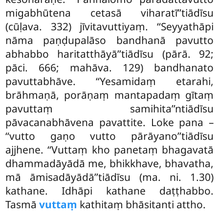
migabhūtena cetasā viharatī’’tiādīsu
(cūḷava. 332) jīvitavuttiyaṃ. ‘‘Seyyathāpi
nāma paṇḍupalāso bandhanā pavutto
abhabbo haritatthāyā’’tiādīsu (pārā. 92;
pāci. 666; mahāva. 129) bandhanato
pavuttabhāve. ‘‘Yesamidaṃ etarahi,
brāhmaṇā, porāṇaṃ mantapadaṃ gītaṃ
pavuttaṃ samihita’’ntiādīsu
pāvacanabhāvena pavattite. Loke pana –
‘‘vutto gaṇo vutto pārāyano’’tiādīsu
ajjhene. ‘‘Vuttaṃ kho panetaṃ bhagavatā
dhammadāyādā me, bhikkhave, bhavatha,
mā āmisadāyādā’’tiādīsu (ma. ni. 1.30)
kathane. Idhāpi kathane daṭṭhabbo.
Tasmā
vuttaṃ
kathitaṃ bhāsitanti attho.