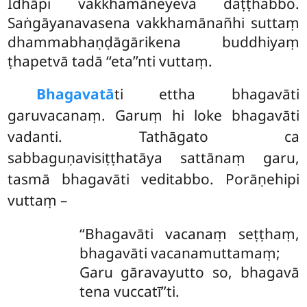
Idhāpi vakkhamāneyeva daṭṭhabbo.
Saṅgāyanavasena vakkhamānañhi suttaṃ
dhammabhaṇḍāgārikena buddhiyaṃ
ṭhapetvā tadā ‘‘eta’’nti vuttaṃ.
Bhagavatā
ti ettha bhagavāti
garuvacanaṃ. Garuṃ hi loke bhagavāti
vadanti. Tathāgato ca
sabbaguṇavisiṭṭhatāya sattānaṃ garu,
tasmā bhagavāti veditabbo. Porāṇehipi
vuttaṃ –
‘‘Bhagavāti vacanaṃ seṭṭhaṃ,
bhagavāti vacanamuttamaṃ;
Garu gāravayutto so, bhagavā
tena vuccatī’’ti.