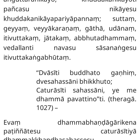
pañcasu nikāyesu
khuddakanikāyapariyāpannaṃ; suttaṃ,
geyyaṃ, veyyākaraṇaṃ, gāthā, udānaṃ,
itivuttakaṃ, jātakaṃ, abbhutadhammaṃ,
vedallanti navasu sāsanaṅgesu
itivuttakaṅgabhūtaṃ.
‘‘Dvāsīti buddhato gaṇhiṃ,
dvesahassāni bhikkhuto;
Caturāsīti sahassāni, ye me
dhammā pavattino’’ti. (theragā.
1027) –
Evaṃ dhammabhaṇḍāgārikena
paṭiññātesu caturāsītiyā
dhammakkhandhasahassesu