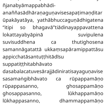
ñjanabyāmappabhādi-
anaññasādhāraṇaguṇavisesapaṭimaṇḍitar
ūpakāyatāya, yathābhuccaguṇādhigatena
‘‘itipi so bhagavā’’tiādinayappavattena
lokattayabyāpinā suvipulena
suvisuddhena ca thutighosena
samannāgatattā ukkaṃsapāramippattāsu
appicchatāsantuṭṭhitādīsu
suppatiṭṭhitabhāvato
dasabalacatuvesārajjādiniratisayaguṇavise
sasamaṅgibhāvato ca rūpappamāṇo
rūpappasanno, ghosappamāṇo
ghosappasanno, lūkhappamāṇo
lūkhappasanno, dhammappamāṇo