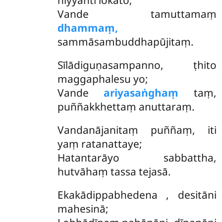
niyyanti lokato;
Vande tamuttamaṃ
dhammaṃ,
sammāsambuddhapūjitaṃ.
Sīlādiguṇasampanno, ṭhito
maggaphalesu yo;
Vande
ariyasaṅghaṃ
taṃ,
puññakkhettaṃ anuttaraṃ.
Vandanājanitaṃ puññaṃ, iti
yaṃ ratanattaye;
Hatantarāyo sabbattha,
hutvāhaṃ tassa tejasā.
Ekakādippabhedena
, desitāni
mahesinā;