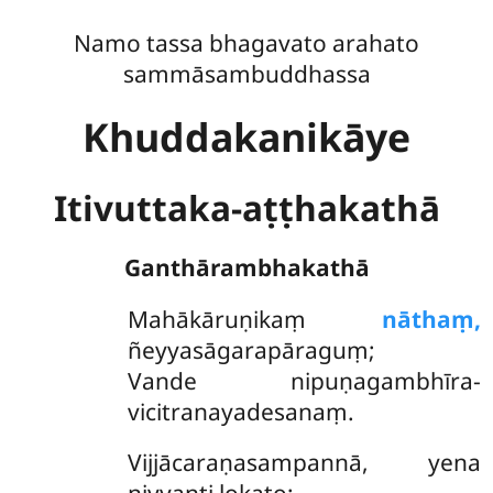
Namo tassa bhagavato arahato
sammāsambuddhassa
Khuddakanikāye
Itivuttaka-aṭṭhakathā
Ganthārambhakathā
Mahākāruṇikaṃ
nāthaṃ,
ñeyyasāgarapāraguṃ;
Vande nipuṇagambhīra-
vicitranayadesanaṃ.
Vijjācaraṇasampannā, yena