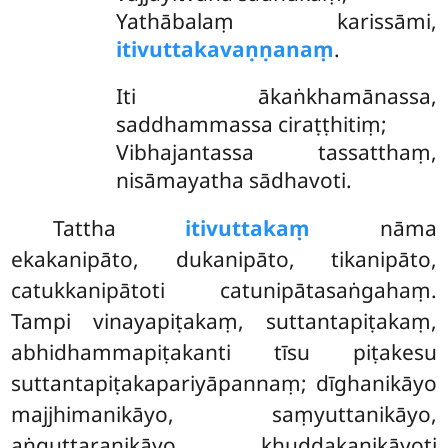
Yathābalaṃ karissāmi,
itivuttakavaṇṇanaṃ
.
Iti ākaṅkhamānassa,
saddhammassa ciraṭṭhitiṃ;
Vibhajantassa tassatthaṃ,
nisāmayatha sādhavoti.
Tattha
itivuttakaṃ
nāma
ekakanipāto, dukanipāto, tikanipāto,
catukkanipātoti catunipātasaṅgahaṃ.
Tampi vinayapiṭakaṃ, suttantapiṭakaṃ,
abhidhammapiṭakanti tīsu piṭakesu
suttantapiṭakapariyāpannaṃ; dīghanikāyo
majjhimanikāyo, saṃyuttanikāyo,
aṅguttaranikāyo, khuddakanikāyoti