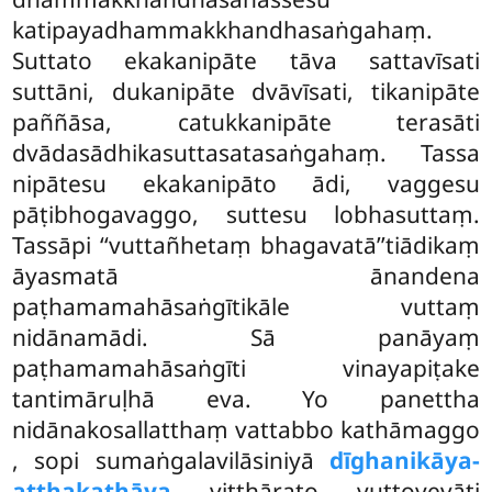
katipayadhammakkhandhasaṅgahaṃ.
Suttato ekakanipāte tāva sattavīsati
suttāni, dukanipāte dvāvīsati, tikanipāte
paññāsa, catukkanipāte terasāti
dvādasādhikasuttasatasaṅgahaṃ. Tassa
nipātesu ekakanipāto ādi, vaggesu
pāṭibhogavaggo, suttesu lobhasuttaṃ.
Tassāpi ‘‘vuttañhetaṃ bhagavatā’’tiādikaṃ
āyasmatā ānandena
paṭhamamahāsaṅgītikāle vuttaṃ
nidānamādi. Sā
panāyaṃ
paṭhamamahāsaṅgīti vinayapiṭake
tantimāruḷhā eva. Yo panettha
nidānakosallatthaṃ vattabbo kathāmaggo
, sopi sumaṅgalavilāsiniyā
dīghanikāya-
aṭṭhakathāya
vitthārato vuttoyevāti