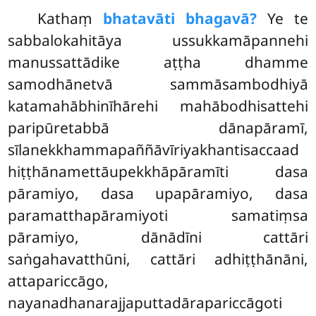
Kathaṃ
bhatavāti bhagavā?
Ye te
sabbalokahitāya ussukkamāpannehi
manussattādike aṭṭha dhamme
samodhānetvā sammāsambodhiyā
katamahābhinīhārehi mahābodhisattehi
paripūretabbā dānapāramī,
sīlanekkhammapaññāvīriyakhantisaccaad
hiṭṭhānamettāupekkhāpāramīti dasa
pāramiyo, dasa upapāramiyo, dasa
paramatthapāramiyoti samatiṃsa
pāramiyo, dānādīni cattāri
saṅgahavatthūni, cattāri adhiṭṭhānāni,
attapariccāgo,
nayanadhanarajjaputtadārapariccāgoti