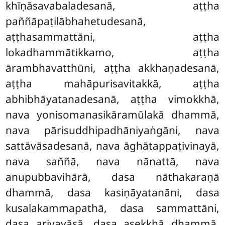
khīṇāsavabaladesanā, aṭṭha
paññāpaṭilābhahetudesanā,
aṭṭhasammattāni, aṭṭha
lokadhammātikkamo, aṭṭha
ārambhavatthūni, aṭṭha akkhaṇadesanā,
aṭṭha mahāpurisavitakkā, aṭṭha
abhibhāyatanadesanā, aṭṭha vimokkhā,
nava yonisomanasikāramūlakā dhammā,
nava pārisuddhipadhāniyaṅgāni, nava
sattāvāsadesanā, nava āghātappaṭivinayā,
nava saññā, nava nānattā, nava
anupubbavihārā, dasa nāthakaraṇā
dhammā, dasa kasiṇāyatanāni, dasa
kusalakammapathā, dasa sammattāni,
dasa ariyavāsā, dasa asekkhā dhammā,