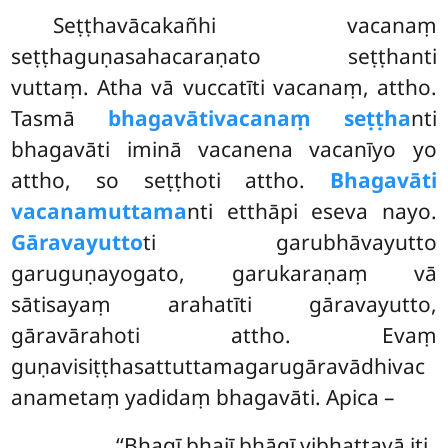
Seṭṭhavācakañhi vacanaṃ
seṭṭhaguṇasahacaraṇato seṭṭhanti
vuttaṃ. Atha vā vuccatīti vacanaṃ, attho.
Tasmā
bhagavāti
vacanaṃ seṭṭha
nti
bhagavāti iminā vacanena vacanīyo
yo
attho, so seṭṭhoti attho.
Bhagavāti
vacanamuttama
nti etthāpi eseva nayo.
Gāravayutto
ti garubhāvayutto
garuguṇayogato, garukaraṇaṃ vā
sātisayaṃ arahatīti gāravayutto,
gāravārahoti attho. Evaṃ
guṇavisiṭṭhasattuttamagarugāravādhivac
anametaṃ yadidaṃ bhagavāti. Apica –
‘‘Bhagī
bhajī bhāgī vibhattavā iti,