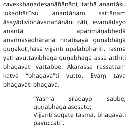
cavekkhaṇadesanāñāṇāni, tathā anantāsu
lokadhātūsu anantānaṃ sattānaṃ
āsayādivibhāvanañāṇāni cāti, evamādayo
anantā aparimāṇabhedā
anaññasādhāraṇā niratisayā guṇabhāgā
guṇakoṭṭhāsā vijjanti upalabbhanti. Tasmā
yathāvuttavibhāgā guṇabhāgā assa atthīti
bhāgavāti vattabbe. Ākārassa rassattaṃ
katvā ‘‘bhagavā’’ti vutto. Evaṃ tāva
bhāgavāti bhagavā.
‘‘Yasmā sīlādayo sabbe,
guṇabhāgā asesato;
Vijjanti sugate tasmā, bhagavāti
pavuccati’’.