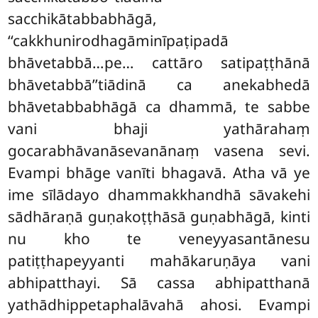
sacchikātabbabhāgā,
‘‘cakkhunirodhagāminīpaṭipadā
bhāvetabbā…pe… cattāro satipaṭṭhānā
bhāvetabbā’’tiādinā ca anekabhedā
bhāvetabbabhāgā ca dhammā, te sabbe
vani bhaji yathārahaṃ
gocarabhāvanāsevanānaṃ vasena sevi.
Evampi bhāge vanīti bhagavā. Atha vā ye
ime sīlādayo dhammakkhandhā sāvakehi
sādhāraṇā guṇakoṭṭhāsā guṇabhāgā, kinti
nu kho te veneyyasantānesu
patiṭṭhapeyyanti mahākaruṇāya vani
abhipatthayi. Sā
cassa abhipatthanā
yathādhippetaphalāvahā ahosi. Evampi