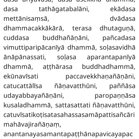
dasa tathāgatabalāni, ekādasa
mettānisaṃsā, dvādasa
dhammacakkākārā, terasa dhutaguṇā,
cuddasa buddhañāṇāni, pañcadasa
vimuttiparipācanīyā dhammā, soḷasavidhā
ānāpānassati, soḷasa aparantapanīyā
dhammā, aṭṭhārasa buddhadhammā,
ekūnavīsati paccavekkhaṇañāṇāni,
catucattālīsa ñāṇavatthūni, paññāsa
udayabbayañāṇāni, paropaṇṇāsa
kusaladhammā, sattasattati ñāṇavatthūni,
catuvīsatikoṭisatasahassasamāpattisañcāri
mahāvajirañāṇaṃ,
anantanayasamantapaṭṭhānapavicayapac