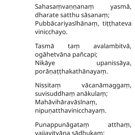
Sahasaṃvaṇṇanaṃ
yasmā,
dharate satthu sāsanaṃ;
Pubbācariyasīhānaṃ, tiṭṭhateva
vinicchayo.
Tasmā taṃ avalambitvā,
ogāhetvāna pañcapi;
Nikāye upanissāya,
porāṇaṭṭhakathānayaṃ.
Nissitaṃ vācanāmaggaṃ,
suvisuddhaṃ anākulaṃ;
Mahāvihāravāsīnaṃ,
nipuṇatthavinicchayaṃ.
Punappunāgataṃ atthaṃ,
vajjayitvāna sādhukaṃ;