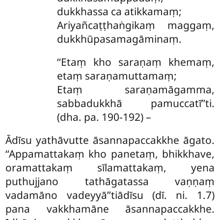
dukkhassa ca atikkamaṃ;
Ariyañcaṭṭhaṅgikaṃ maggaṃ,
dukkhūpasamagāminaṃ.
‘‘Etaṃ kho saraṇaṃ khemaṃ,
etaṃ saraṇamuttamaṃ;
Etaṃ saraṇamāgamma,
sabbadukkhā pamuccatī’’ti.
(dha. pa. 190-192) –
Ādīsu yathāvutte āsannapaccakkhe āgato.
‘‘Appamattakaṃ kho panetaṃ, bhikkhave,
oramattakaṃ sīlamattakaṃ, yena
puthujjano tathāgatassa vaṇṇaṃ
vadamāno vadeyyā’’tiādīsu (dī. ni. 1.7)
pana vakkhamāne āsannapaccakkhe.