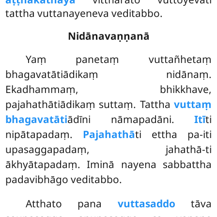
tattha vuttanayeneva veditabbo.
Nidānavaṇṇanā
Yaṃ
panetaṃ vuttañhetaṃ
bhagavatātiādikaṃ nidānaṃ.
Ekadhammaṃ, bhikkhave,
pajahathātiādikaṃ suttaṃ. Tattha
vuttaṃ
bhagavatāti
ādīni nāmapadāni.
Itī
ti
nipātapadaṃ.
Pajahathā
ti ettha pa-iti
upasaggapadaṃ, jahathā-ti
ākhyātapadaṃ. Iminā nayena sabbattha
padavibhāgo veditabbo.
Atthato pana
vuttasaddo
tāva