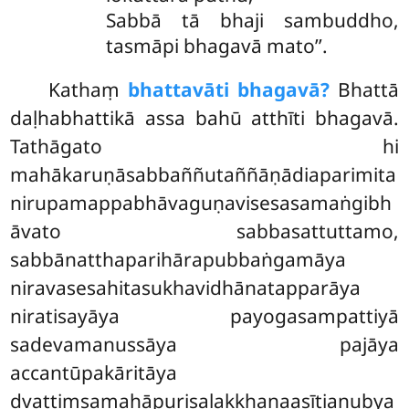
Sabbā tā bhaji sambuddho,
tasmāpi bhagavā mato’’.
Kathaṃ
bhattavāti bhagavā?
Bhattā
daḷhabhattikā assa bahū atthīti bhagavā.
Tathāgato hi
mahākaruṇāsabbaññutaññāṇādiaparimita
nirupamappabhāvaguṇavisesasamaṅgibh
āvato sabbasattuttamo,
sabbānatthaparihārapubbaṅgamāya
niravasesahitasukhavidhānatapparāya
niratisayāya payogasampattiyā
sadevamanussāya pajāya
accantūpakāritāya
dvattiṃsamahāpurisalakkhaṇaasītianubya