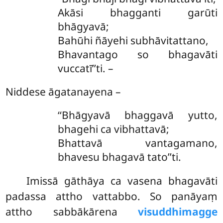
Akāsi bhagganti garūti
bhāgyavā;
Bahūhi ñāyehi subhāvitattano,
Bhavantago so bhagavāti
vuccatī’’ti. –
Niddese āgatanayena –
‘‘Bhāgyavā bhaggavā yutto,
bhagehi ca vibhattavā;
Bhattavā vantagamano,
bhavesu bhagavā tato’’ti.
Imissā gāthāya ca vasena bhagavāti
padassa attho vattabbo. So panāyaṃ
attho sabbākārena
visuddhimagge