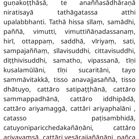
guṇakoṭṭhāsā, te anaññasādhāraṇā
niratisayā tathāgatassa atthi
upalabbhanti. Tathā hissa sīlaṃ, samādhi,
paññā, vimutti, vimuttiñāṇadassanaṃ,
hirī, ottappaṃ, saddhā, vīriyaṃ, sati,
sampajaññaṃ, sīlavisuddhi, cittavisuddhi,
diṭṭhivisuddhi, samatho, vipassanā, tīṇi
kusalamūlāni, tīṇi sucaritāni, tayo
sammāvitakkā, tisso anavajjasaññā, tisso
dhātuyo, cattāro satipaṭṭhānā, cattāro
sammappadhānā, cattāro iddhipādā,
cattāro ariyamaggā, cattāri ariyaphalāni
,
catasso paṭisambhidā,
catuyoniparicchedakañāṇāni, cattāro
ariyavaṃsā, cattāri vesārajjañāṇāni, pañca