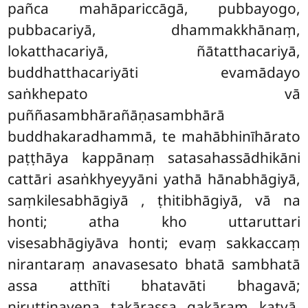
pañca mahāpariccāgā, pubbayogo,
pubbacariyā, dhammakkhānaṃ,
lokatthacariyā, ñātatthacariyā,
buddhatthacariyāti evamādayo
saṅkhepato vā
puññasambhārañāṇasambhārā
buddhakaradhammā, te mahābhinīhārato
paṭṭhāya kappānaṃ satasahassādhikāni
cattāri asaṅkhyeyyāni yathā hānabhāgiyā,
saṃkilesabhāgiyā
, ṭhitibhāgiyā, vā na
honti; atha kho uttaruttari
visesabhāgiyāva honti; evaṃ sakkaccaṃ
nirantaraṃ anavasesato bhatā sambhatā
assa atthīti bhatavāti bhagavā;
niruttinayena takārassa gakāraṃ katvā.