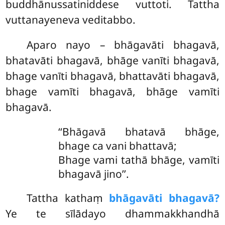
buddhānussatiniddese vuttoti. Tattha
vuttanayeneva veditabbo.
Aparo nayo – bhāgavāti bhagavā,
bhatavāti bhagavā, bhāge vanīti bhagavā,
bhage vanīti bhagavā, bhattavāti bhagavā,
bhage vamīti bhagavā, bhāge vamīti
bhagavā.
‘‘Bhāgavā bhatavā bhāge,
bhage ca vani bhattavā;
Bhage vami tathā bhāge, vamīti
bhagavā jino’’.
Tattha kathaṃ
bhāgavāti bhagavā?
Ye te sīlādayo dhammakkhandhā