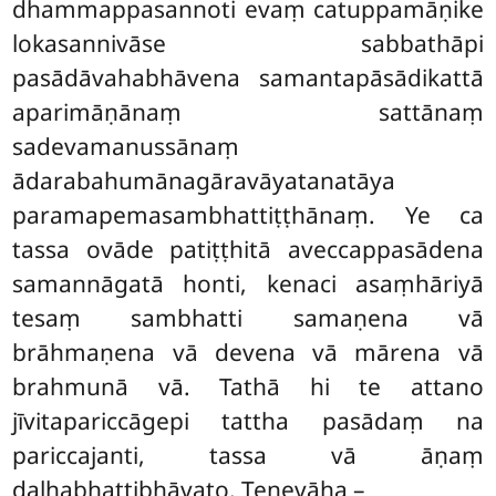
dhammappasannoti
evaṃ catuppamāṇike
lokasannivāse sabbathāpi
pasādāvahabhāvena samantapāsādikattā
aparimāṇānaṃ sattānaṃ
sadevamanussānaṃ
ādarabahumānagāravāyatanatāya
paramapemasambhattiṭṭhānaṃ. Ye ca
tassa ovāde patiṭṭhitā aveccappasādena
samannāgatā honti, kenaci asaṃhāriyā
tesaṃ sambhatti samaṇena vā
brāhmaṇena vā devena vā mārena vā
brahmunā vā. Tathā hi te attano
jīvitapariccāgepi tattha pasādaṃ na
pariccajanti, tassa vā āṇaṃ
daḷhabhattibhāvato. Tenevāha –