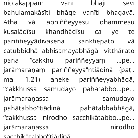
niccakappaṃ vani bhaji sevi
bahulamakāsīti bhāge vanīti bhagavā.
Atha vā abhiññeyyesu dhammesu
kusalādīsu khandhādīsu ca ye te
pariññeyyādivasena saṅkhepato vā
catubbidhā abhisamayabhāgā, vitthārato
pana ‘‘cakkhu pariññeyyaṃ
…pe…
jarāmaraṇaṃ pariññeyya’’ntiādinā (paṭi.
ma. 1.21) aneke pariññeyyabhāgā,
‘‘cakkhussa samudayo pahātabbo…pe…
jarāmaraṇassa samudayo
pahātabbo’’tiādinā pahātabbabhāgā,
‘‘cakkhussa nirodho sacchikātabbo…pe…
jarāmaraṇassa nirodho
sacchikātabbo’’tiādinā