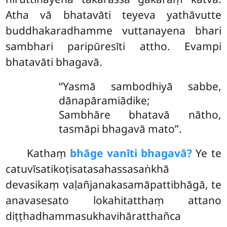
Atha vā bhatavāti teyeva yathāvutte
buddhakaradhamme vuttanayena bhari
sambhari paripūresīti attho. Evampi
bhatavāti bhagavā.
‘‘Yasmā sambodhiyā sabbe,
dānapāramiādike;
Sambhāre bhatavā nātho,
tasmāpi bhagavā mato’’.
Kathaṃ
bhāge vanīti bhagavā?
Ye te
catuvīsatikoṭisatasahassasaṅkhā
devasikaṃ vaḷañjanakasamāpattibhāgā, te
anavasesato lokahitatthaṃ attano
diṭṭhadhammasukhavihāratthañca