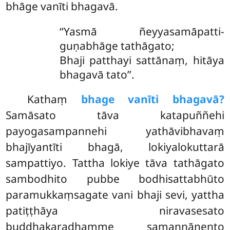
bhāge vanīti bhagavā.
‘‘Yasmā ñeyyasamāpatti-
guṇabhāge tathāgato;
Bhaji patthayi sattānaṃ, hitāya
bhagavā tato’’.
Kathaṃ
bhage vanīti bhagavā?
Samāsato tāva katapuññehi
payogasampannehi yathāvibhavaṃ
bhajīyantīti bhagā, lokiyalokuttarā
sampattiyo. Tattha lokiye tāva tathāgato
sambodhito pubbe bodhisattabhūto
paramukkaṃsagate vani bhaji sevi, yattha
patiṭṭhāya niravasesato
buddhakaradhamme samannānento