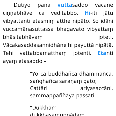
Dutiyo
pana
vutta
saddo vacane
ciṇṇabhāve ca veditabbo.
Hi
-iti jātu
vibyattanti etasmiṃ
atthe nipāto. So idāni
vuccamānasuttassa
bhagavato vibyattaṃ
bhāsitabhāvaṃ joteti.
Vācakasaddasannidhāne hi payuttā nipātā.
Tehi vattabbamatthaṃ jotenti.
Eta
nti
ayaṃ etasaddo –
‘‘Yo ca buddhañca dhammañca,
saṅghañca saraṇaṃ gato;
Cattāri ariyasaccāni,
sammappaññāya passati.
‘‘Dukkhaṃ
dukkhasamuppādaṃ,