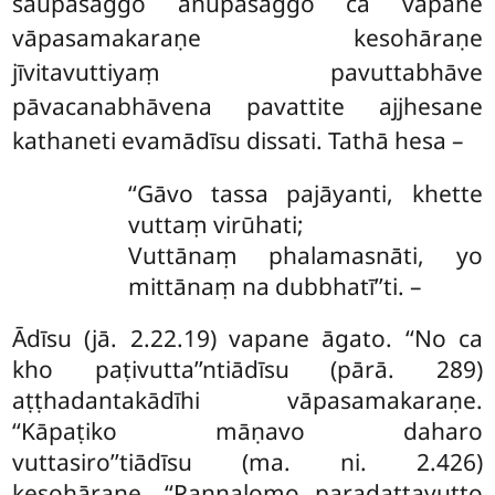
saupasaggo anupasaggo ca vapane
vāpasamakaraṇe kesohāraṇe
jīvitavuttiyaṃ pavuttabhāve
pāvacanabhāvena pavattite ajjhesane
kathaneti evamādīsu dissati. Tathā hesa –
‘‘Gāvo tassa pajāyanti, khette
vuttaṃ virūhati;
Vuttānaṃ phalamasnāti, yo
mittānaṃ na dubbhatī’’ti. –
Ādīsu (jā. 2.22.19) vapane āgato. ‘‘No ca
kho paṭivutta’’ntiādīsu (pārā. 289)
aṭṭhadantakādīhi vāpasamakaraṇe.
‘‘Kāpaṭiko māṇavo daharo
vuttasiro’’tiādīsu (ma. ni. 2.426)
kesohāraṇe. ‘‘Pannalomo paradattavutto