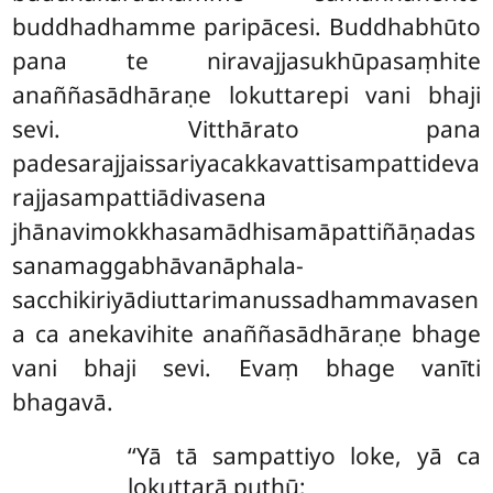
buddhadhamme paripācesi. Buddhabhūto
pana te niravajjasukhūpasaṃhite
anaññasādhāraṇe lokuttarepi
vani bhaji
sevi. Vitthārato pana
padesarajjaissariyacakkavattisampattideva
rajjasampattiādivasena
jhānavimokkhasamādhisamāpattiñāṇadas
sanamaggabhāvanāphala-
sacchikiriyādiuttarimanussadhammavasen
a ca anekavihite anaññasādhāraṇe bhage
vani bhaji sevi. Evaṃ bhage vanīti
bhagavā.
‘‘Yā tā sampattiyo loke, yā ca
lokuttarā puthū;