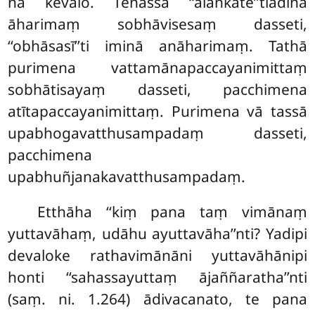
na kevalo. Tenassā ‘‘alaṅkate’’tiādinā
āharimaṃ sobhāvisesaṃ dasseti,
‘‘obhāsasī’’ti iminā
anāharimaṃ. Tathā
purimena vattamānapaccayanimittaṃ
sobhātisayaṃ dasseti, pacchimena
atītapaccayanimittaṃ. Purimena vā tassā
upabhogavatthusampadaṃ dasseti,
pacchimena
upabhuñjanakavatthusampadaṃ.
Etthāha ‘‘kiṃ pana taṃ vimānaṃ
yuttavāhaṃ, udāhu ayuttavāha’’nti? Yadipi
devaloke rathavimānāni yuttavāhānipi
honti ‘‘sahassayuttaṃ ājaññaratha’’nti
(saṃ. ni. 1.264) ādivacanato, te pana