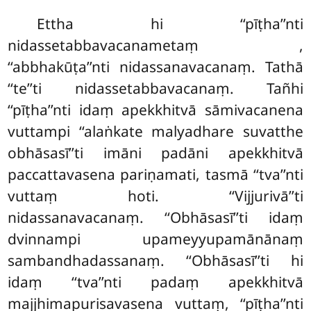
Ettha hi ‘‘pīṭha’’nti
nidassetabbavacanametaṃ
,
‘‘abbhakūṭa’’nti nidassanavacanaṃ. Tathā
‘‘te’’ti nidassetabbavacanaṃ. Tañhi
‘‘pīṭha’’nti idaṃ apekkhitvā sāmivacanena
vuttampi ‘‘alaṅkate malyadhare suvatthe
obhāsasī’’ti imāni padāni apekkhitvā
paccattavasena pariṇamati, tasmā ‘‘tva’’nti
vuttaṃ hoti. ‘‘Vijjurivā’’ti
nidassanavacanaṃ. ‘‘Obhāsasī’’ti idaṃ
dvinnampi upameyyupamānānaṃ
sambandhadassanaṃ. ‘‘Obhāsasī’’ti hi
idaṃ ‘‘tva’’nti padaṃ apekkhitvā
majjhimapurisavasena vuttaṃ, ‘‘pīṭha’’nti