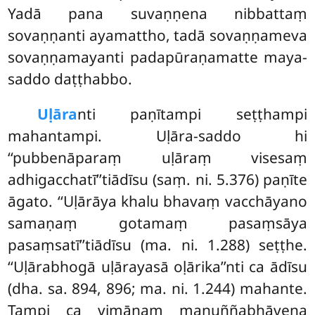
Yadā pana suvaṇṇena nibbattaṃ
sovaṇṇanti ayamattho, tadā sovaṇṇameva
sovaṇṇamayanti padapūraṇamatte maya-
saddo daṭṭhabbo.
Uḷāra
nti paṇītampi seṭṭhampi
mahantampi. Uḷāra-saddo hi
‘‘pubbenāparaṃ uḷāraṃ visesaṃ
adhigacchatī’’tiādīsu (saṃ. ni. 5.376) paṇīte
āgato. ‘‘Uḷārāya khalu bhavaṃ vacchāyano
samaṇaṃ gotamaṃ pasaṃsāya
pasaṃsatī’’tiādīsu (ma. ni. 1.288) seṭṭhe.
‘‘Uḷārabhogā uḷārayasā oḷārika’’nti ca
ādīsu
(dha. sa. 894, 896; ma. ni. 1.244) mahante.
Tampi ca vimānaṃ manuññabhāvena