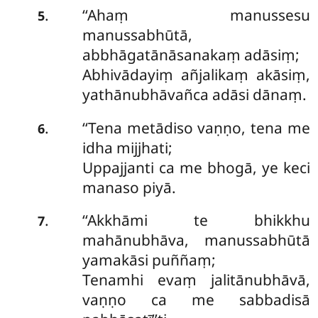
‘‘Ahaṃ manussesu
.
5
manussabhūtā,
abbhāgatānāsanakaṃ adāsiṃ;
Abhivādayiṃ añjalikaṃ akāsiṃ,
yathānubhāvañca adāsi dānaṃ.
‘‘Tena metādiso vaṇṇo, tena me
.
6
idha mijjhati;
Uppajjanti ca me bhogā, ye keci
manaso piyā.
‘‘Akkhāmi
te bhikkhu
.
7
mahānubhāva, manussabhūtā
yamakāsi puññaṃ;
Tenamhi evaṃ jalitānubhāvā,
vaṇṇo ca me sabbadisā