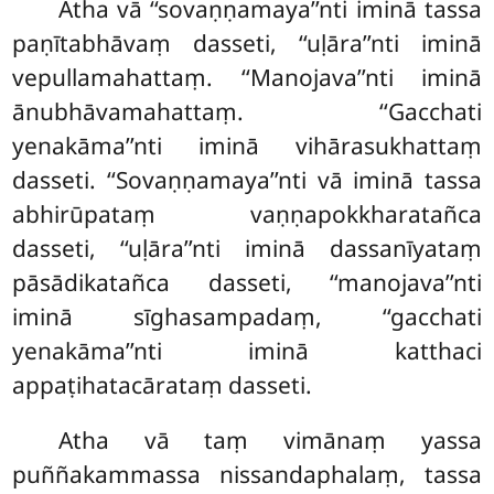
Atha vā ‘‘sovaṇṇamaya’’nti iminā tassa
paṇītabhāvaṃ dasseti, ‘‘uḷāra’’nti iminā
vepullamahattaṃ. ‘‘Manojava’’nti iminā
ānubhāvamahattaṃ. ‘‘Gacchati
yenakāma’’nti iminā vihārasukhattaṃ
dasseti. ‘‘Sovaṇṇamaya’’nti vā iminā tassa
abhirūpataṃ vaṇṇapokkharatañca
dasseti, ‘‘uḷāra’’nti iminā dassanīyataṃ
pāsādikatañca dasseti, ‘‘manojava’’nti
iminā sīghasampadaṃ, ‘‘gacchati
yenakāma’’nti iminā katthaci
appaṭihatacārataṃ dasseti.
Atha vā taṃ vimānaṃ yassa
puññakammassa nissandaphalaṃ, tassa