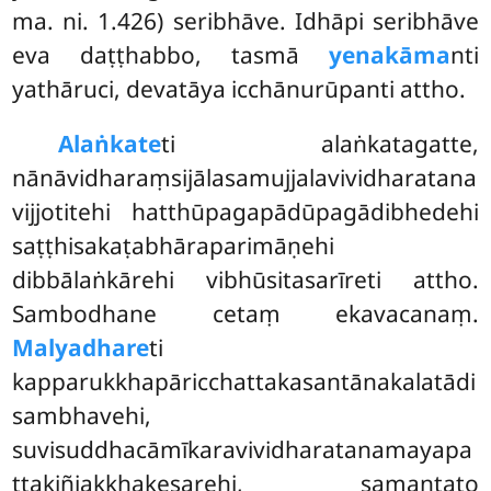
ma. ni. 1.426) seribhāve. Idhāpi seribhāve
eva daṭṭhabbo, tasmā
yenakāma
nti
yathāruci, devatāya icchānurūpanti attho.
Alaṅkate
ti
alaṅkatagatte,
nānāvidharaṃsijālasamujjalavividharatana
vijjotitehi hatthūpagapādūpagādibhedehi
saṭṭhisakaṭabhāraparimāṇehi
dibbālaṅkārehi vibhūsitasarīreti attho.
Sambodhane cetaṃ ekavacanaṃ.
Malyadhare
ti
kapparukkhapāricchattakasantānakalatādi
sambhavehi,
suvisuddhacāmīkaravividharatanamayapa
ttakiñjakkhakesarehi, samantato