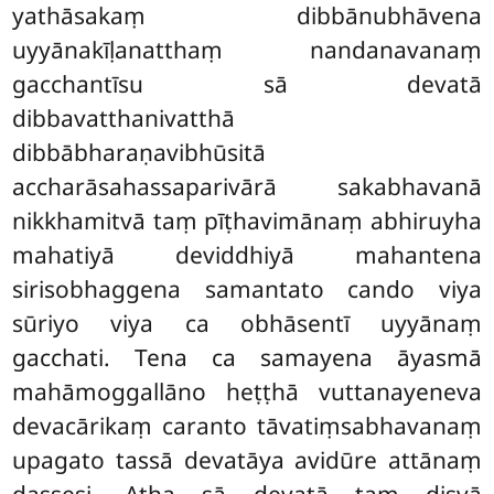
yathāsakaṃ dibbānubhāvena
uyyānakīḷanatthaṃ nandanavanaṃ
gacchantīsu sā devatā
dibbavatthanivatthā
dibbābharaṇavibhūsitā
accharāsahassaparivārā sakabhavanā
nikkhamitvā taṃ pīṭhavimānaṃ abhiruyha
mahatiyā deviddhiyā mahantena
sirisobhaggena samantato cando viya
sūriyo viya ca obhāsentī uyyānaṃ
gacchati. Tena ca samayena āyasmā
mahāmoggallāno heṭṭhā vuttanayeneva
devacārikaṃ caranto tāvatiṃsabhavanaṃ
upagato tassā devatāya avidūre attānaṃ