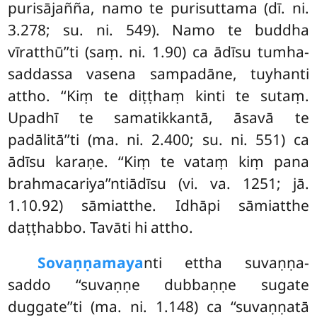
purisājañña, namo te purisuttama (dī. ni.
3.278; su. ni. 549). Namo te buddha
vīratthū’’ti (saṃ. ni. 1.90) ca ādīsu tumha-
saddassa vasena sampadāne, tuyhanti
attho. ‘‘Kiṃ te diṭṭhaṃ kinti te sutaṃ.
Upadhī te samatikkantā, āsavā te
padālitā’’ti (ma. ni. 2.400; su. ni. 551) ca
ādīsu karaṇe. ‘‘Kiṃ te vataṃ kiṃ pana
brahmacariya’’ntiādīsu (vi. va. 1251; jā.
1.10.92) sāmiatthe. Idhāpi sāmiatthe
daṭṭhabbo. Tavāti hi attho.
Sovaṇṇamaya
nti
ettha suvaṇṇa-
saddo ‘‘suvaṇṇe dubbaṇṇe sugate
duggate’’ti (ma. ni. 1.148) ca ‘‘suvaṇṇatā