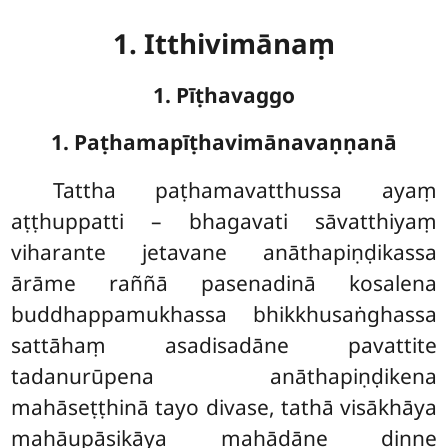
1. Itthivimānaṃ
1. Pīṭhavaggo
1. Paṭhamapīṭhavimānavaṇṇanā
Tattha
paṭhamavatthussa ayaṃ
aṭṭhuppatti – bhagavati sāvatthiyaṃ
viharante jetavane anāthapiṇḍikassa
ārāme raññā pasenadinā kosalena
buddhappamukhassa bhikkhusaṅghassa
sattāhaṃ asadisadāne pavattite
tadanurūpena anāthapiṇḍikena
mahāseṭṭhinā tayo divase, tathā visākhāya
mahāupāsikāya mahādāne dinne