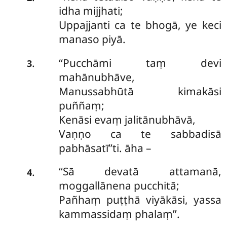
idha mijjhati;
Uppajjanti ca te bhogā, ye keci
manaso piyā.
‘‘Pucchāmi taṃ devi
.
3
mahānubhāve,
Manussabhūtā kimakāsi
puññaṃ;
Kenāsi evaṃ jalitānubhāvā,
Vaṇṇo ca te sabbadisā
pabhāsatī’’ti. āha –
‘‘Sā devatā attamanā,
.
4
moggallānena pucchitā;
Pañhaṃ puṭṭhā viyākāsi, yassa
kammassidaṃ phalaṃ’’.