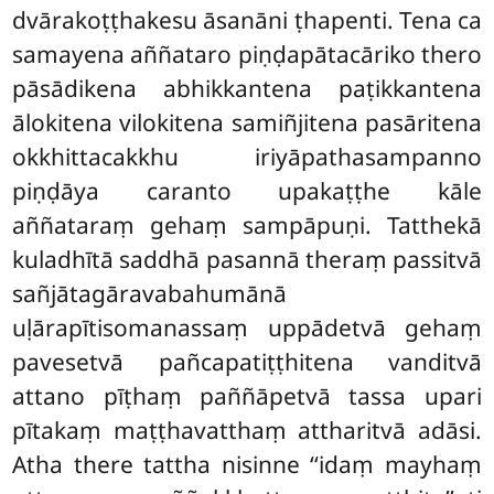
dvārakoṭṭhakesu āsanāni ṭhapenti. Tena ca
samayena aññataro piṇḍapātacāriko thero
pāsādikena abhikkantena paṭikkantena
ālokitena vilokitena samiñjitena pasāritena
okkhittacakkhu iriyāpathasampanno
piṇḍāya caranto upakaṭṭhe kāle
aññataraṃ gehaṃ sampāpuṇi. Tatthekā
kuladhītā saddhā pasannā theraṃ
passitvā
sañjātagāravabahumānā
uḷārapītisomanassaṃ uppādetvā gehaṃ
pavesetvā pañcapatiṭṭhitena vanditvā
attano pīṭhaṃ paññāpetvā tassa upari
pītakaṃ maṭṭhavatthaṃ attharitvā adāsi.
Atha there tattha nisinne ‘‘idaṃ mayhaṃ