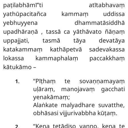
paṭilabhāmī’’ti atītabhavaṃ
yathūpacitañca kammaṃ uddissa
yebhuyyena dhammatāsiddhā
upadhāraṇā
, tassā ca yāthāvato ñāṇaṃ
uppajjati, tasmā tāya devatāya
katakammaṃ kathāpetvā sadevakassa
lokassa kammaphalaṃ paccakkhaṃ
kātukāmo –
‘‘Pīṭhaṃ te sovaṇṇamayaṃ
.
1
uḷāraṃ, manojavaṃ gacchati
yenakāmaṃ;
Alaṅkate
malyadhare suvatthe,
obhāsasi vijjurivabbha kūṭaṃ.
‘‘Kena tetādiso vaṇṇo, kena te
.
2