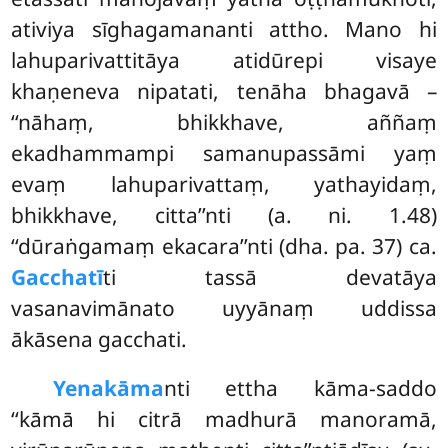
ativiya sīghagamananti attho. Mano hi
lahuparivattitāya atidūrepi visaye
khaṇeneva nipatati, tenāha bhagavā –
‘‘nāhaṃ, bhikkhave, aññaṃ
ekadhammampi samanupassāmi yaṃ
evaṃ lahuparivattaṃ, yathayidaṃ,
bhikkhave, citta’’nti (a. ni. 1.48)
‘‘dūraṅgamaṃ ekacara’’nti (dha. pa. 37) ca.
Gacchatī
ti tassā devatāya
vasanavimānato uyyānaṃ uddissa
ākāsena gacchati.
Yenakāma
nti ettha kāma-saddo
‘‘kāmā hi citrā madhurā manoramā,