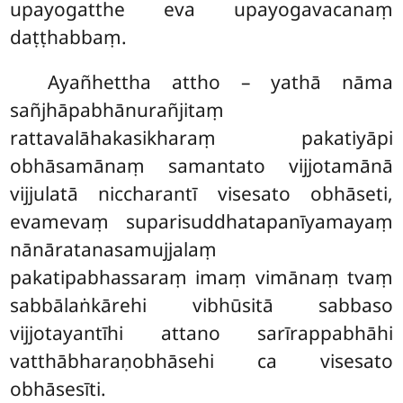
upayogatthe eva upayogavacanaṃ
daṭṭhabbaṃ.
Ayañhettha attho – yathā nāma
sañjhāpabhānurañjitaṃ
rattavalāhakasikharaṃ pakatiyāpi
obhāsamānaṃ samantato vijjotamānā
vijjulatā niccharantī visesato obhāseti,
evamevaṃ suparisuddhatapanīyamayaṃ
nānāratanasamujjalaṃ
pakatipabhassaraṃ imaṃ vimānaṃ tvaṃ
sabbālaṅkārehi vibhūsitā sabbaso
vijjotayantīhi attano sarīrappabhāhi
vatthābharaṇobhāsehi ca visesato
obhāsesīti.