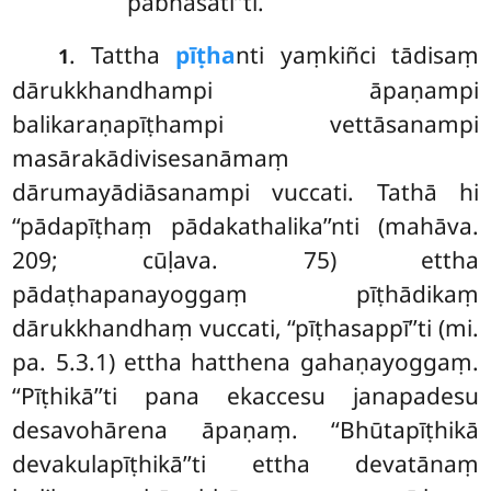
pabhāsatī’’ti.
. Tattha
pīṭha
nti yaṃkiñci tādisaṃ
1
dārukkhandhampi āpaṇampi
balikaraṇapīṭhampi vettāsanampi
masārakādivisesanāmaṃ
dārumayādiāsanampi vuccati. Tathā hi
‘‘pādapīṭhaṃ pādakathalika’’nti (mahāva.
209; cūḷava. 75) ettha
pādaṭhapanayoggaṃ pīṭhādikaṃ
dārukkhandhaṃ vuccati, ‘‘pīṭhasappī’’ti (mi.
pa. 5.3.1) ettha hatthena gahaṇayoggaṃ.
‘‘Pīṭhikā’’ti pana ekaccesu
janapadesu
desavohārena āpaṇaṃ. ‘‘Bhūtapīṭhikā
devakulapīṭhikā’’ti ettha devatānaṃ