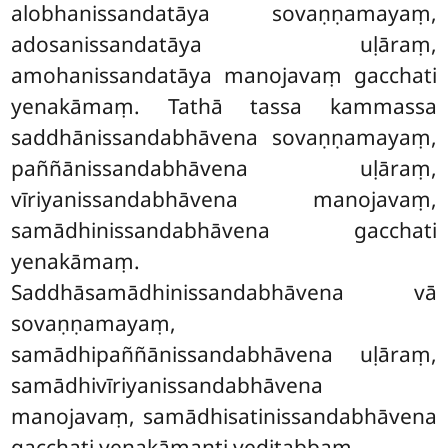
alobhanissandatāya sovaṇṇamayaṃ,
adosanissandatāya uḷāraṃ,
amohanissandatāya manojavaṃ gacchati
yenakāmaṃ. Tathā tassa kammassa
saddhānissandabhāvena sovaṇṇamayaṃ,
paññānissandabhāvena uḷāraṃ,
vīriyanissandabhāvena manojavaṃ,
samādhinissandabhāvena gacchati
yenakāmaṃ.
Saddhāsamādhinissandabhāvena vā
sovaṇṇamayaṃ,
samādhipaññānissandabhāvena uḷāraṃ,
samādhivīriyanissandabhāvena
manojavaṃ, samādhisatinissandabhāvena
gacchati yenakāmanti veditabbaṃ.