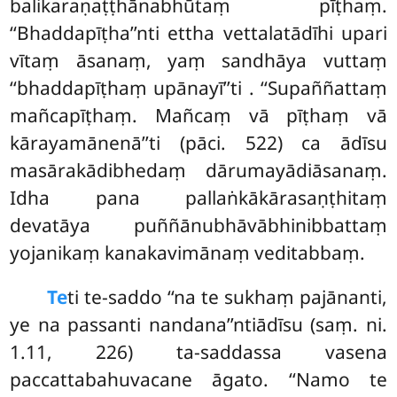
balikaraṇaṭṭhānabhūtaṃ pīṭhaṃ.
‘‘Bhaddapīṭha’’nti ettha vettalatādīhi upari
vītaṃ āsanaṃ, yaṃ sandhāya vuttaṃ
‘‘bhaddapīṭhaṃ upānayī’’ti
. ‘‘Supaññattaṃ
mañcapīṭhaṃ. Mañcaṃ vā pīṭhaṃ vā
kārayamānenā’’ti (pāci. 522) ca ādīsu
masārakādibhedaṃ dārumayādiāsanaṃ.
Idha pana pallaṅkākārasaṇṭhitaṃ
devatāya puññānubhāvābhinibbattaṃ
yojanikaṃ kanakavimānaṃ veditabbaṃ.
Te
ti te-saddo ‘‘na te sukhaṃ pajānanti,
ye na passanti nandana’’ntiādīsu (saṃ. ni.
1.11, 226) ta-saddassa vasena
paccattabahuvacane āgato. ‘‘Namo te