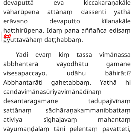
devaputtā eva kiccakaraṇakāle
vāharūpena attānaṃ dassenti yathā
erāvaṇo devaputto kīḷanakāle
hatthirūpena. Idaṃ pana aññañca edisaṃ
📜
ayuttavāhaṃ daṭṭhabbaṃ.
Yadi evaṃ kiṃ tassa vimānassa
abbhantarā vāyodhātu gamane
visesapaccayo, udāhu bāhirāti?
Abbhantarāti gahetabbaṃ. Yathā hi
candavimānasūriyavimānādīnaṃ
desantaragamane tadupajīvīnaṃ
sattānaṃ sādhāraṇakammanibbattaṃ
ativiya sīghajavaṃ mahantaṃ
vāyumaṇḍalaṃ tāni pelentaṃ pavatteti,