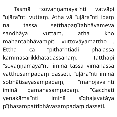
Tasmā ‘‘sovaṇṇamaya’’nti vatvāpi
‘‘uḷāra’’nti vuttaṃ. Atha vā ‘‘uḷāra’’nti idaṃ
na tassa seṭṭhapaṇītabhāvameva
sandhāya vuttaṃ, atha kho
mahantabhāvampīti vuttovāyamattho
.
Ettha ca ‘‘pīṭha’’ntiādi phalassa
kammasarikkhatādassanaṃ. Tatthāpi
‘‘sovaṇṇamaya’’nti iminā tassa vimānassa
vatthusampadaṃ dasseti, ‘‘uḷāra’’nti iminā
sobhātisayasampadaṃ, ‘‘manojava’’nti
iminā gamanasampadaṃ. ‘‘Gacchati
yenakāma’’nti iminā sīghajavatāya
pīṭhasampattibhāvasampadaṃ dasseti.