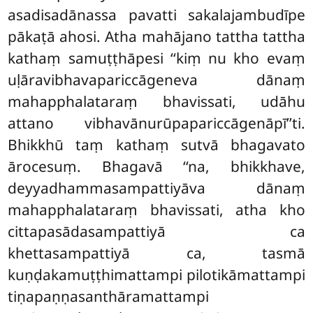
asadisadānassa pavatti sakalajambudīpe
pākaṭā ahosi. Atha mahājano tattha tattha
kathaṃ samuṭṭhāpesi ‘‘kiṃ nu kho evaṃ
uḷāravibhavapariccāgeneva dānaṃ
mahapphalataraṃ bhavissati, udāhu
attano vibhavānurūpapariccāgenāpī’’ti.
Bhikkhū taṃ kathaṃ sutvā bhagavato
ārocesuṃ. Bhagavā ‘‘na, bhikkhave,
deyyadhammasampattiyāva dānaṃ
mahapphalataraṃ bhavissati, atha kho
cittapasādasampattiyā ca
khettasampattiyā ca, tasmā
kuṇḍakamuṭṭhimattampi pilotikāmattampi
tiṇapaṇṇasanthāramattampi