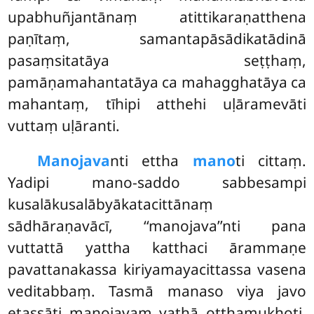
upabhuñjantānaṃ atittikaraṇatthena
paṇītaṃ, samantapāsādikatādinā
pasaṃsitatāya seṭṭhaṃ,
pamāṇamahantatāya ca mahagghatāya ca
mahantaṃ, tīhipi atthehi uḷāramevāti
vuttaṃ uḷāranti.
Manojava
nti
ettha
mano
ti cittaṃ.
Yadipi mano-saddo sabbesampi
kusalākusalābyākatacittānaṃ
sādhāraṇavācī, ‘‘manojava’’nti pana
vuttattā yattha katthaci ārammaṇe
pavattanakassa kiriyamayacittassa vasena
veditabbaṃ. Tasmā manaso viya javo
etassāti manojavaṃ yathā oṭṭhamukhoti,