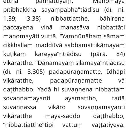
ettha paññattiyaṃ. ‘‘Manomayā
pītibhakkhā sayaṃpabhā’’tiādīsu (dī. ni.
1.39; 3.38) nibbattiatthe, bāhirena
paccayena vinā manasāva nibbattāti
manomayāti vuttā. ‘‘Yaṃnūnāhaṃ sāmaṃ
cikkhallaṃ madditvā sabbamattikāmayaṃ
kuṭikaṃ kareyya’’ntiādīsu (pārā. 84)
vikāratthe. ‘‘Dānamayaṃ sīlamaya’’ntiādīsu
(dī. ni. 3.305) padapūraṇamatte. Idhāpi
vikāratthe, padapūraṇamatte vā
daṭṭhabbo. Yadā hi suvaṇṇena nibbattaṃ
sovaṇṇamayanti ayamattho, tadā
suvaṇṇassa vikāro sovaṇṇamayanti
vikāratthe maya-saddo daṭṭhabbo,
‘‘nibbattiatthe’’tipi vattuṃ
vaṭṭatiyeva.