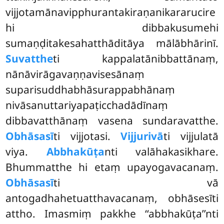
vijjotamānavipphurantakiraṇanikararucire
hi dibbakusumehi
sumaṇḍitakesahatthāditāya mālābhārinī.
Suvatthe
ti kappalatānibbattānaṃ,
nānāvirāgavaṇṇavisesānaṃ
suparisuddhabhāsurappabhānaṃ
nivāsanuttariyapaṭicchadādīnaṃ
dibbavatthānaṃ vasena
sundaravatthe.
Obhāsasī
ti vijjotasi.
Vijjurivā
ti vijjulatā
viya.
Abbhakūṭa
nti valāhakasikhare.
Bhummatthe hi etaṃ upayogavacanaṃ.
Obhāsasī
ti vā
antogadhahetuatthavacanaṃ, obhāsesīti
attho. Imasmiṃ pakkhe ‘‘abbhakūṭa’’nti