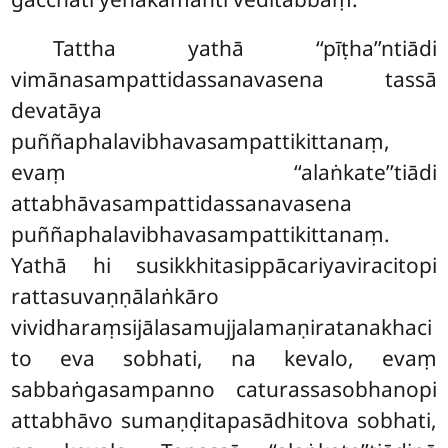
Tattha
yathā ‘‘pīṭha’’ntiādi
vimānasampattidassanavasena tassā
devatāya
puññaphalavibhavasampattikittanaṃ,
evaṃ ‘‘alaṅkate’’tiādi
attabhāvasampattidassanavasena
puññaphalavibhavasampattikittanaṃ.
Yathā hi susikkhitasippācariyaviracitopi
rattasuvaṇṇālaṅkāro
vividharaṃsijālasamujjalamaṇiratanakhaci
to eva sobhati, na kevalo, evaṃ
sabbaṅgasampanno caturassasobhanopi
attabhāvo sumaṇḍitapasādhitova sobhati,