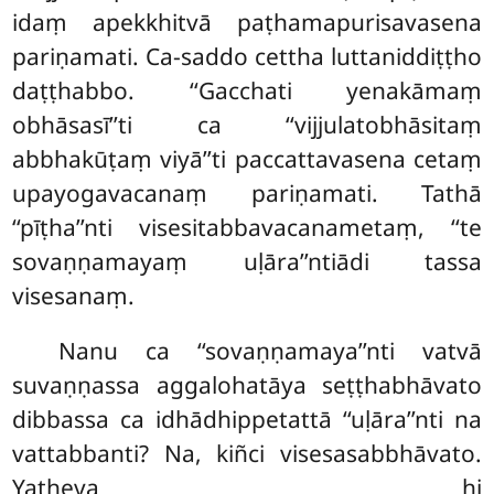
idaṃ apekkhitvā paṭhamapurisavasena
pariṇamati. Ca-saddo cettha luttaniddiṭṭho
daṭṭhabbo. ‘‘Gacchati yenakāmaṃ
obhāsasī’’ti ca ‘‘vijjulatobhāsitaṃ
abbhakūṭaṃ viyā’’ti paccattavasena cetaṃ
upayogavacanaṃ pariṇamati. Tathā
‘‘pīṭha’’nti visesitabbavacanametaṃ, ‘‘te
sovaṇṇamayaṃ uḷāra’’ntiādi tassa
visesanaṃ.
Nanu ca ‘‘sovaṇṇamaya’’nti vatvā
suvaṇṇassa aggalohatāya seṭṭhabhāvato
dibbassa ca idhādhippetattā ‘‘uḷāra’’nti na
vattabbanti? Na, kiñci visesasabbhāvato.
Yatheva hi