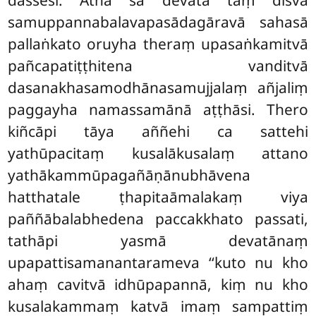
dassesi. Atha sā devatā taṃ disvā
samuppannabalavapasādagāravā sahasā
pallaṅkato oruyha theraṃ upasaṅkamitvā
pañcapatiṭṭhitena vanditvā
dasanakhasamodhānasamujjalaṃ añjaliṃ
paggayha namassamānā aṭṭhāsi. Thero
kiñcāpi tāya aññehi ca sattehi
yathūpacitaṃ kusalākusalaṃ attano
yathākammūpagañāṇānubhāvena
hatthatale ṭhapitaāmalakaṃ
viya
paññābalabhedena paccakkhato passati,
tathāpi yasmā devatānaṃ
upapattisamanantarameva ‘‘kuto nu kho
ahaṃ cavitvā idhūpapannā, kiṃ nu kho
kusalakammaṃ katvā imaṃ sampattiṃ