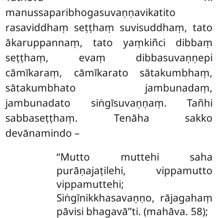
manussaparibhogasuvaṇṇavikatito
rasaviddhaṃ seṭṭhaṃ suvisuddhaṃ, tato
ākaruppannaṃ, tato yaṃkiñci dibbaṃ
seṭṭhaṃ, evaṃ dibbasuvaṇṇepi
cāmīkaraṃ, cāmīkarato sātakumbhaṃ,
sātakumbhato jambunadaṃ,
jambunadato siṅgīsuvaṇṇaṃ. Tañhi
sabbaseṭṭhaṃ. Tenāha sakko
devānamindo –
‘‘Mutto
muttehi saha
purāṇajaṭilehi, vippamutto
vippamuttehi;
Siṅgīnikkhasavaṇṇo, rājagahaṃ
pāvisi bhagavā’’ti. (mahāva. 58);