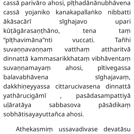
cassā parivāro ahosi, pīṭhadānānubhāvena
cassā yojaniko kanakapallaṅko nibbatti
ākāsacārī sīghajavo upari
kūṭāgārasaṇṭhāno, tena taṃ
‘‘pīṭhavimāna’’nti vuccati. Tañhi
suvaṇṇavaṇṇaṃ vatthaṃ attharitvā
dinnattā kammasarikkhataṃ vibhāventaṃ
suvaṇṇamayaṃ ahosi, pītivegassa
balavabhāvena sīghajavaṃ,
dakkhiṇeyyassa cittarucivasena dinnattā
yathārucigāmī
, pasādasampattiyā
uḷāratāya sabbasova pāsādikaṃ
sobhātisayayuttañca ahosi.
Athekasmiṃ ussavadivase devatāsu