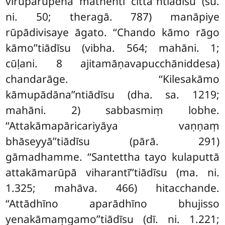
virūparūpena mathenti citta’’ntiādīsu (su.
ni. 50; theragā. 787) manāpiye
rūpādivisaye āgato. ‘‘Chando kāmo rāgo
kāmo’’tiādīsu (vibha. 564; mahāni. 1;
cūḷani. 8 ajitamāṇavapucchāniddesa)
chandarāge. ‘‘Kilesakāmo
kāmupādāna’’ntiādīsu (dha. sa. 1219;
mahāni. 2) sabbasmiṃ lobhe.
‘‘Attakāmapāricariyāya vaṇṇaṃ
bhāseyyā’’tiādīsu (pārā. 291)
gāmadhamme. ‘‘Santettha tayo kulaputtā
attakāmarūpā viharantī’’tiādīsu (ma. ni.
1.325; mahāva. 466) hitacchande.
‘‘Attādhīno aparādhīno bhujisso
yenakāmaṃgamo’’tiādīsu
(dī. ni. 1.221;