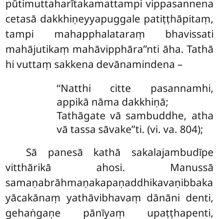
pūtimuttaharītakamattampi vippasannena
cetasā dakkhiṇeyyapuggale patiṭṭhāpitaṃ,
tampi mahapphalataraṃ bhavissati
mahājutikaṃ mahāvipphāra’’nti āha. Tathā
hi vuttaṃ sakkena devānamindena –
‘‘Natthi citte pasannamhi,
appikā nāma dakkhiṇā;
Tathāgate vā sambuddhe, atha
vā tassa sāvake’’ti. (vi. va. 804);
Sā panesā kathā sakalajambudīpe
vitthārikā ahosi. Manussā
samaṇabrāhmaṇakapaṇaddhikavaṇibbaka
yācakānaṃ yathāvibhavaṃ
dānāni denti,
gehaṅgaṇe pānīyaṃ upaṭṭhapenti,