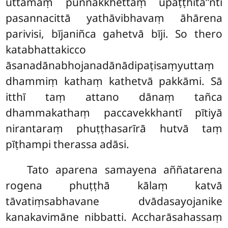
uttamaṃ puññakkhettaṃ upaṭṭhita’’nti
pasannacittā yathāvibhavaṃ āhārena
parivisi, bījaniñca gahetvā bīji. So thero
katabhattakicco
āsanadānabhojanadānādipaṭisaṃyuttaṃ
dhammiṃ kathaṃ kathetvā pakkāmi. Sā
itthī taṃ attano dānaṃ tañca
dhammakathaṃ paccavekkhantī pītiyā
nirantaraṃ phuṭṭhasarīrā hutvā taṃ
pīṭhampi therassa adāsi.
Tato aparena samayena aññatarena
rogena phuṭṭhā kālaṃ katvā
tāvatiṃsabhavane dvādasayojanike
kanakavimāne nibbatti. Accharāsahassaṃ