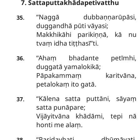
7. Sattaputtakhādapetivatthu
‘‘Naggā
dubbaṇṇarūpāsi,
.
35
duggandhā pūti vāyasi;
Makkhikāhi
parikiṇṇā, kā nu
tvaṃ idha tiṭṭhasī’’ti.
‘‘Ahaṃ bhadante petīmhi,
.
36
duggatā yamalokikā;
Pāpakammaṃ karitvāna,
petalokaṃ ito gatā.
‘‘Kālena satta puttāni, sāyaṃ
.
37
satta punāpare;
Vijāyitvāna khādāmi, tepi nā
honti me alaṃ.
‘‘Pariḍayhati dhūmāyati,
.
38