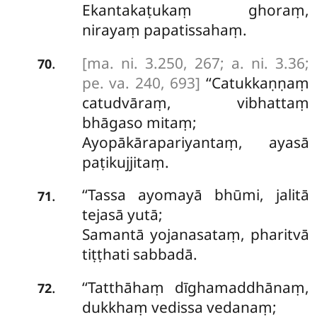
Ekantakaṭukaṃ ghoraṃ,
nirayaṃ papatissahaṃ.
[ma. ni. 3.250, 267; a. ni. 3.36;
.
70
pe. va. 240, 693]
‘‘Catukkaṇṇaṃ
catudvāraṃ, vibhattaṃ
bhāgaso mitaṃ;
Ayopākārapariyantaṃ, ayasā
paṭikujjitaṃ.
‘‘Tassa
ayomayā bhūmi, jalitā
.
71
tejasā yutā;
Samantā yojanasataṃ, pharitvā
tiṭṭhati sabbadā.
‘‘Tatthāhaṃ dīghamaddhānaṃ,
.
72
dukkhaṃ vedissa vedanaṃ;