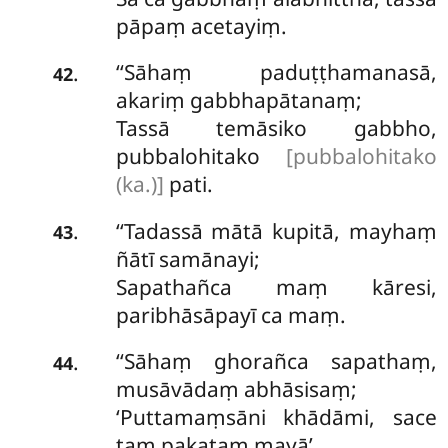
pāpaṃ acetayiṃ.
‘‘Sāhaṃ
paduṭṭhamanasā,
.
42
akariṃ gabbhapātanaṃ;
Tassā temāsiko gabbho,
pubbalohitako
[pubbalohitako
(ka.)]
pati.
‘‘Tadassā mātā kupitā, mayhaṃ
.
43
ñātī samānayi;
Sapathañca maṃ kāresi,
paribhāsāpayī ca maṃ.
‘‘Sāhaṃ
ghorañca sapathaṃ,
.
44
musāvādaṃ abhāsisaṃ;
‘Puttamaṃsāni khādāmi, sace
taṃ pakataṃ mayā’.