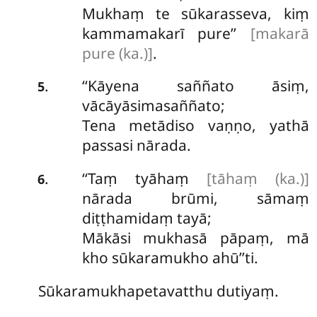
Mukhaṃ te sūkarasseva, kiṃ
kammamakarī pure’’
[makarā
pure (ka.)]
.
‘‘Kāyena saññato āsiṃ,
.
5
vācāyāsimasaññato;
Tena metādiso vaṇṇo, yathā
passasi nārada.
‘‘Taṃ
tyāhaṃ
[tāhaṃ (ka.)]
.
6
nārada brūmi, sāmaṃ
diṭṭhamidaṃ tayā;
Mākāsi
mukhasā pāpaṃ, mā
kho sūkaramukho ahū’’ti.
Sūkaramukhapetavatthu dutiyaṃ.