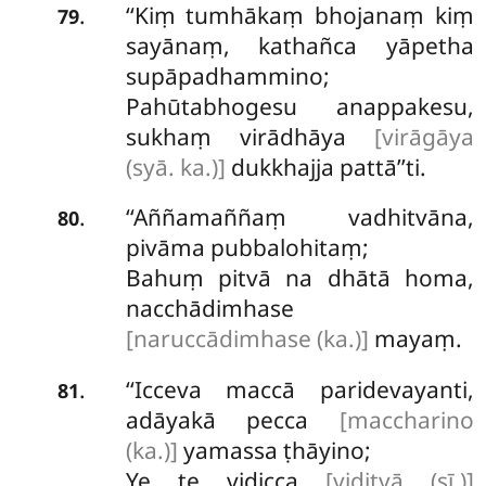
‘‘Kiṃ tumhākaṃ bhojanaṃ kiṃ
.
79
sayānaṃ, kathañca yāpetha
supāpadhammino;
Pahūtabhogesu anappakesu,
sukhaṃ virādhāya
[virāgāya
(syā. ka.)]
dukkhajja pattā’’ti.
‘‘Aññamaññaṃ vadhitvāna,
.
80
pivāma pubbalohitaṃ;
Bahuṃ pitvā na dhātā homa,
nacchādimhase
[naruccādimhase (ka.)]
mayaṃ.
‘‘Icceva maccā paridevayanti,
.
81
adāyakā pecca
[maccharino
(ka.)]
yamassa ṭhāyino;
Ye te vidicca
[viditvā (sī.)]