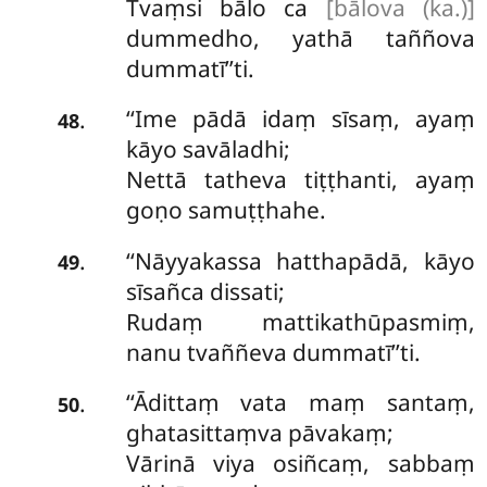
Tvaṃsi bālo ca
[bālova (ka.)]
dummedho, yathā taññova
dummatī’’ti.
‘‘Ime pādā idaṃ sīsaṃ, ayaṃ
.
48
kāyo savāladhi;
Nettā tatheva tiṭṭhanti, ayaṃ
goṇo samuṭṭhahe.
‘‘Nāyyakassa hatthapādā, kāyo
.
49
sīsañca dissati;
Rudaṃ mattikathūpasmiṃ,
nanu tvaññeva dummatī’’ti.
‘‘Ādittaṃ vata maṃ santaṃ,
.
50
ghatasittaṃva pāvakaṃ;
Vārinā viya osiñcaṃ, sabbaṃ