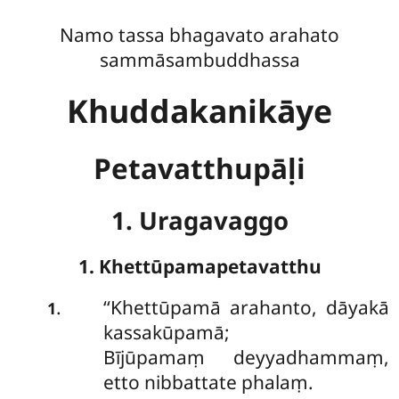
Namo tassa bhagavato arahato
sammāsambuddhassa
Khuddakanikāye
Petavatthupāḷi
1. Uragavaggo
1. Khettūpamapetavatthu
‘‘Khettūpamā
arahanto, dāyakā
.
1
kassakūpamā;
Bījūpamaṃ deyyadhammaṃ,
etto nibbattate phalaṃ.