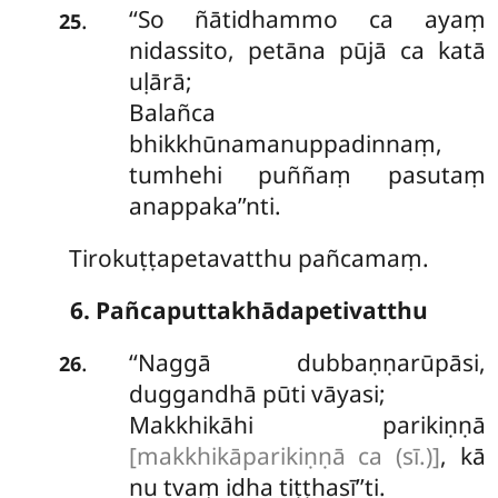
‘‘So ñātidhammo ca ayaṃ
.
25
nidassito, petāna pūjā ca katā
uḷārā;
Balañca
bhikkhūnamanuppadinnaṃ,
tumhehi puññaṃ pasutaṃ
anappaka’’nti.
Tirokuṭṭapetavatthu pañcamaṃ.
6. Pañcaputtakhādapetivatthu
‘‘Naggā
dubbaṇṇarūpāsi,
.
26
duggandhā pūti vāyasi;
Makkhikāhi parikiṇṇā
[makkhikāparikiṇṇā ca (sī.)]
, kā
nu tvaṃ idha tiṭṭhasī’’ti.