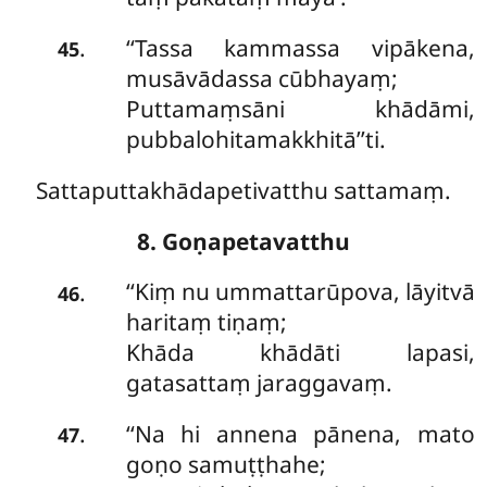
‘‘Tassa
kammassa vipākena,
.
45
musāvādassa cūbhayaṃ;
Puttamaṃsāni khādāmi,
pubbalohitamakkhitā’’ti.
Sattaputtakhādapetivatthu sattamaṃ.
8. Goṇapetavatthu
‘‘Kiṃ
nu ummattarūpova, lāyitvā
.
46
haritaṃ tiṇaṃ;
Khāda khādāti lapasi,
gatasattaṃ jaraggavaṃ.
‘‘Na hi annena pānena, mato
.
47
goṇo samuṭṭhahe;