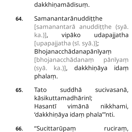
dakkhiṇamādisuṃ.
Samanantarānuddiṭṭhe
.
64
[samanantarā anuddiṭṭhe (syā.
ka.)]
, vipāko udapajjatha
[upapajjatha (sī. syā.)]
;
Bhojanacchādanapānīyaṃ
[bhojanacchādanaṃ pānīyaṃ
(syā. ka.)]
, dakkhiṇāya idaṃ
phalaṃ.
Tato suddhā sucivasanā,
.
65
kāsikuttamadhārinī;
Hasantī vimānā nikkhami,
‘dakkhiṇāya idaṃ phala’’’nti.
‘‘Sucittarūpaṃ ruciraṃ,
.
66