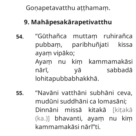
Goṇapetavatthu aṭṭhamaṃ.
9. Mahāpesakārapetivatthu
‘‘Gūthañca
muttaṃ ruhirañca
.
54
pubbaṃ, paribhuñjati kissa
ayaṃ vipāko;
Ayaṃ nu kiṃ kammamakāsi
nārī, yā sabbadā
lohitapubbabhakkhā.
‘‘Navāni vatthāni subhāni ceva,
.
55
mudūni suddhāni ca lomasāni;
Dinnāni missā kitakā
[kiṭakā
(ka.)]
bhavanti, ayaṃ nu kiṃ
kammamakāsi nārī’’ti.