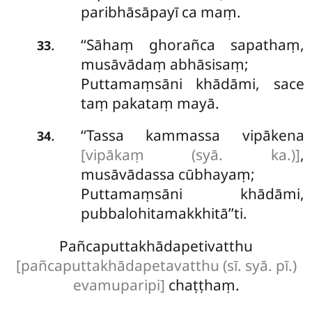
paribhāsāpayī ca maṃ.
‘‘Sāhaṃ ghorañca sapathaṃ,
.
33
musāvādaṃ abhāsisaṃ;
Puttamaṃsāni khādāmi, sace
taṃ pakataṃ mayā.
‘‘Tassa kammassa vipākena
.
34
[vipākaṃ (syā. ka.)]
,
musāvādassa cūbhayaṃ;
Puttamaṃsāni khādāmi,
pubbalohitamakkhitā’’ti.
Pañcaputtakhādapetivatthu
[pañcaputtakhādapetavatthu (sī. syā. pī.)
evamuparipi]
chaṭṭhaṃ.