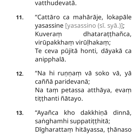
vatthudevatā.
‘‘Cattāro ca mahārāje, lokapāle
.
11
yasassine
[yasassino (sī. syā.)]
;
Kuveraṃ dhataraṭṭhañca,
virūpakkhaṃ virūḷhakaṃ;
Te
ceva pūjitā honti, dāyakā ca
anipphalā.
‘‘Na
hi ruṇṇaṃ vā soko vā, yā
.
12
caññā paridevanā;
Na taṃ petassa atthāya, evaṃ
tiṭṭhanti ñātayo.
‘‘Ayañca kho dakkhiṇā dinnā,
.
13
saṅghamhi suppatiṭṭhitā;
Dīgharattaṃ hitāyassa, ṭhānaso