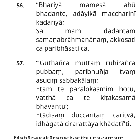
‘‘Bhariyā mamesā ahū
.
56
bhadante, adāyikā maccharinī
kadariyā;
Sā maṃ dadantaṃ
samaṇabrāhmaṇānaṃ, akkosati
ca paribhāsati ca.
‘‘‘Gūthañca muttaṃ ruhirañca
.
57
pubbaṃ, paribhuñja tvaṃ
asuciṃ sabbakālaṃ;
Etaṃ te paralokasmiṃ hotu,
vatthā ca te kiṭakasamā
bhavantu’;
Etādisaṃ duccaritaṃ caritvā,
idhāgatā cirarattāya khādatī’’ti.
Mahāpesakārapetivatthu navamaṃ.