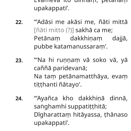
upakappati’.
‘‘‘Adāsi
me akāsi me, ñāti mittā
.
22
[ñāti mitto (?)]
sakhā ca me;
Petānaṃ dakkhiṇaṃ dajjā,
pubbe katamanussaraṃ’.
‘‘‘Na hi ruṇṇaṃ vā soko vā, yā
.
23
caññā paridevanā;
Na taṃ petānamatthāya, evaṃ
tiṭṭhanti ñātayo’.
‘‘‘Ayañca kho dakkhiṇā dinnā,
.
24
saṅghamhi suppatiṭṭhitā;
Dīgharattaṃ hitāyassa, ṭhānaso
upakappati’.