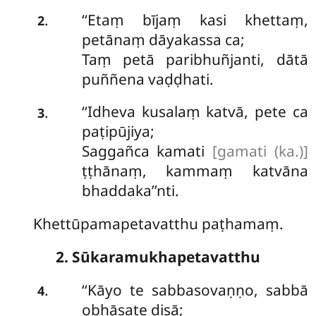
‘‘Etaṃ bījaṃ kasi khettaṃ,
.
2
petānaṃ dāyakassa ca;
Taṃ petā paribhuñjanti, dātā
puññena vaḍḍhati.
‘‘Idheva
kusalaṃ katvā, pete ca
.
3
paṭipūjiya;
Saggañca kamati
[gamati (ka.)]
ṭṭhānaṃ, kammaṃ katvāna
bhaddaka’’nti.
Khettūpamapetavatthu paṭhamaṃ.
2. Sūkaramukhapetavatthu
‘‘Kāyo
te sabbasovaṇṇo, sabbā
.
4
obhāsate disā;