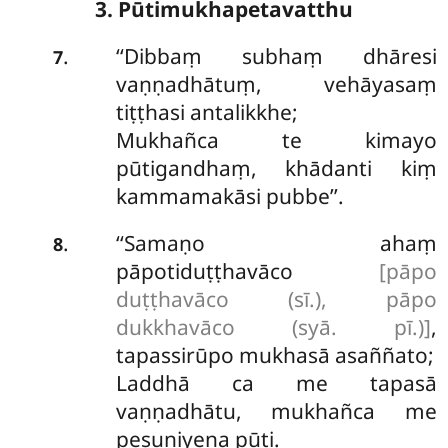
3. Pūtimukhapetavatthu
‘‘Dibbaṃ subhaṃ dhāresi
.
7
vaṇṇadhātuṃ, vehāyasaṃ
tiṭṭhasi antalikkhe;
Mukhañca te kimayo
pūtigandhaṃ, khādanti kiṃ
kammamakāsi pubbe’’.
‘‘Samaṇo ahaṃ
.
8
pāpotiduṭṭhavāco
[pāpo
duṭṭhavāco (sī.), pāpo
dukkhavāco (syā. pī.)]
,
tapassirūpo mukhasā asaññato;
Laddhā ca me tapasā
vaṇṇadhātu, mukhañca me
pesuṇiyena pūti.