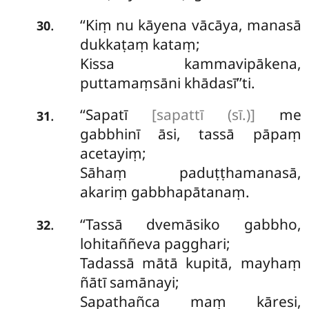
‘‘Kiṃ nu kāyena vācāya, manasā
.
30
dukkaṭaṃ kataṃ;
Kissa kammavipākena,
puttamaṃsāni khādasī’’ti.
‘‘Sapatī
[sapattī (sī.)]
me
.
31
gabbhinī āsi, tassā pāpaṃ
acetayiṃ;
Sāhaṃ paduṭṭhamanasā,
akariṃ gabbhapātanaṃ.
‘‘Tassā
dvemāsiko gabbho,
.
32
lohitaññeva pagghari;
Tadassā mātā kupitā, mayhaṃ
ñātī samānayi;
Sapathañca maṃ kāresi,