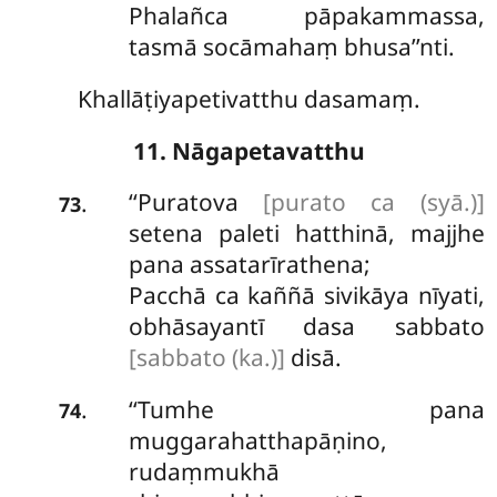
Phalañca pāpakammassa,
tasmā socāmahaṃ bhusa’’nti.
Khallāṭiyapetivatthu dasamaṃ.
11. Nāgapetavatthu
‘‘Puratova
[purato ca (syā.)]
.
73
setena paleti hatthinā, majjhe
pana assatarīrathena;
Pacchā ca kaññā sivikāya nīyati,
obhāsayantī dasa sabbato
[sabbato (ka.)]
disā.
‘‘Tumhe pana
.
74
muggarahatthapāṇino,
rudaṃmukhā