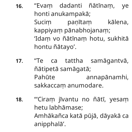
‘‘Evaṃ
dadanti ñātīnaṃ, ye
.
16
honti anukampakā;
Suciṃ paṇītaṃ kālena,
kappiyaṃ pānabhojanaṃ;
‘Idaṃ vo ñātīnaṃ hotu, sukhitā
hontu ñātayo’.
‘‘Te ca tattha samāgantvā,
.
17
ñātipetā samāgatā;
Pahūte annapānamhi,
sakkaccaṃ anumodare.
‘‘‘Ciraṃ jīvantu no ñātī, yesaṃ
.
18
hetu labhāmase;
Amhākañca katā pūjā, dāyakā ca
anipphalā’.