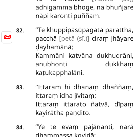
adhigamma bhoge, na bhuñjare
nāpi karonti puññaṃ.
‘‘Te
khuppipāsūpagatā parattha,
.
82
📜
pacchā
[petā (sī.)]
ciraṃ jhāyare
ḍayhamānā;
Kammāni katvāna dukhudrāni,
anubhonti dukkhaṃ
kaṭukapphalāni.
‘‘Ittaraṃ hi dhanaṃ dhaññaṃ,
.
83
ittaraṃ idha jīvitaṃ;
Ittaraṃ ittarato ñatvā, dīpaṃ
kayirātha paṇḍito.
‘‘Ye te evaṃ pajānanti, narā
.
84
dhammassa kovidā;