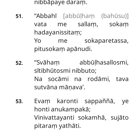
nibbāpaye daraṃ.
‘‘Abbahī
[abbūḷhaṃ (bahūsu)]
.
51
vata me sallaṃ, sokaṃ
hadayanissitaṃ;
Yo me sokaparetassa,
pitusokaṃ apānudi.
‘‘Svāhaṃ abbūḷhasallosmi,
.
52
sītibhūtosmi nibbuto;
Na socāmi na rodāmi, tava
sutvāna māṇava’.
Evaṃ
karonti sappaññā, ye
.
53
honti anukampakā;
Vinivattayanti sokamhā, sujāto
pitaraṃ yathāti.