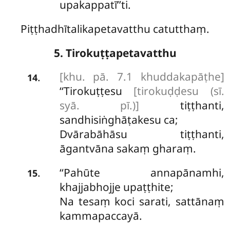
upakappatī’’ti.
Piṭṭhadhītalikapetavatthu catutthaṃ.
5. Tirokuṭṭapetavatthu
[khu. pā. 7.1 khuddakapāṭhe]
.
14
‘‘Tirokuṭṭesu
[tirokuḍḍesu (sī.
syā. pī.)]
tiṭṭhanti,
sandhisiṅghāṭakesu ca;
Dvārabāhāsu tiṭṭhanti,
āgantvāna sakaṃ gharaṃ.
‘‘Pahūte annapānamhi,
.
15
khajjabhojje upaṭṭhite;
Na tesaṃ koci sarati, sattānaṃ
kammapaccayā.