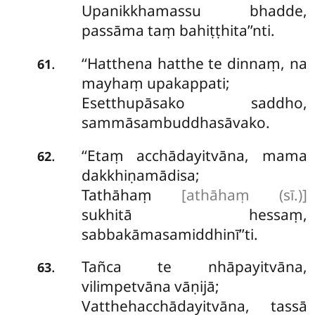
Upanikkhamassu bhadde,
passāma taṃ bahiṭṭhita’’nti.
‘‘Hatthena hatthe te dinnaṃ, na
.
61
mayhaṃ upakappati;
Esetthupāsako saddho,
sammāsambuddhasāvako.
‘‘Etaṃ acchādayitvāna, mama
.
62
dakkhiṇamādisa;
Tathāhaṃ
[athāhaṃ (sī.)]
sukhitā hessaṃ,
sabbakāmasamiddhinī’’ti.
Tañca te nhāpayitvāna,
.
63
vilimpetvāna vāṇijā;
Vatthehacchādayitvāna, tassā