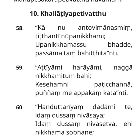
10. Khallāṭiyapetivatthu
‘‘Kā
nu antovimānasmiṃ,
.
58
tiṭṭhantī nūpanikkhami;
Upanikkhamassu bhadde,
passāma taṃ bahiṭṭhita’’nti.
‘‘Aṭṭīyāmi
harāyāmi, naggā
.
59
nikkhamituṃ bahi;
Kesehamhi paṭicchannā,
puññaṃ me appakaṃ kata’’nti.
‘‘Handuttarīyaṃ dadāmi te,
.
60
idaṃ dussaṃ nivāsaya;
Idaṃ dussaṃ nivāsetvā, ehi
nikkhama sobhane;