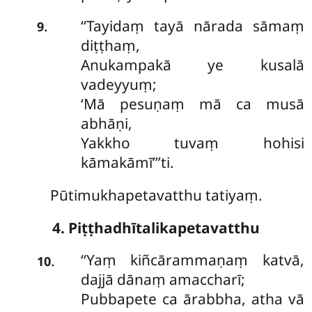
‘‘Tayidaṃ tayā nārada sāmaṃ
.
9
diṭṭhaṃ,
Anukampakā ye kusalā
vadeyyuṃ;
‘Mā pesuṇaṃ mā ca musā
abhāṇi,
Yakkho tuvaṃ hohisi
kāmakāmī’’’ti.
Pūtimukhapetavatthu tatiyaṃ.
4. Piṭṭhadhītalikapetavatthu
‘‘Yaṃ
kiñcārammaṇaṃ katvā,
.
10
dajjā dānaṃ amaccharī;
Pubbapete ca ārabbha, atha vā