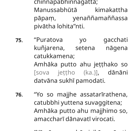
chinnapabhinnagattā;
Manussabhūtā
kimakattha
pāpaṃ, yenaññamaññassa
pivātha lohita’’nti.
‘‘Puratova yo gacchati
.
75
kuñjarena, setena nāgena
catukkamena;
Amhāka putto ahu jeṭṭhako so
[sova jeṭṭho (ka.)]
, dānāni
datvāna sukhī pamodati.
‘‘Yo
so majjhe assatarīrathena,
.
76
catubbhi yuttena suvaggitena;
Amhāka putto ahu majjhimo so,
amaccharī dānavatī virocati.