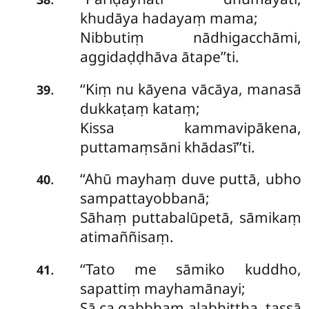
khudāya hadayaṃ mama;
Nibbutiṃ nādhigacchāmi,
aggidaḍḍhāva ātape’’ti.
‘‘Kiṃ nu kāyena vācāya, manasā
.
39
dukkaṭaṃ kataṃ;
Kissa kammavipākena,
puttamaṃsāni khādasī’’ti.
‘‘Ahū mayhaṃ duve puttā, ubho
.
40
sampattayobbanā;
Sāhaṃ puttabalūpetā, sāmikaṃ
atimaññisaṃ.
‘‘Tato me sāmiko kuddho,
.
41
sapattiṃ mayhamānayi;
Sā ca gabbhaṃ alabhittha, tassā