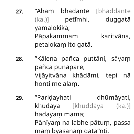
‘‘Ahaṃ bhadante
[bhaddante
.
27
(ka.)]
petīmhi, duggatā
yamalokikā;
Pāpakammaṃ
karitvāna,
petalokaṃ ito gatā.
‘‘Kālena pañca puttāni, sāyaṃ
.
28
pañca punāpare;
Vijāyitvāna khādāmi, tepi nā
honti me alaṃ.
‘‘Pariḍayhati dhūmāyati,
.
29
khudāya
[khuddāya (ka.)]
hadayaṃ mama;
Pānīyaṃ na labhe pātuṃ, passa
maṃ byasanaṃ gata’’nti.