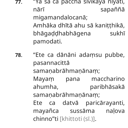
‘‘Yā sā ca pacchā sivikāya nīyati,
.
77
nārī sapaññā
migamandalocanā;
Amhāka dhītā ahu sā kaniṭṭhikā,
bhāgaḍḍhabhāgena sukhī
pamodati.
‘‘Ete
ca dānāni adaṃsu pubbe,
.
78
pasannacittā
samaṇabrāhmaṇānaṃ;
Mayaṃ pana maccharino
ahumha, paribhāsakā
samaṇabrāhmaṇānaṃ;
Ete ca datvā paricārayanti,
mayañca
sussāma naḷova
chinno’’ti
[khittoti (sī.)]
.