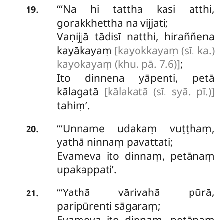
‘‘‘Na hi tattha kasi atthi,
.
19
gorakkhettha na vijjati;
Vaṇijjā tādisī natthi, hiraññena
kayākayaṃ
[kayokkayaṃ (sī. ka.)
kayokayaṃ (khu. pā. 7.6)]
;
Ito
dinnena yāpenti, petā
kālagatā
[kālakatā (sī. syā. pī.)]
tahiṃ’.
‘‘‘Unname
udakaṃ vuṭṭhaṃ,
.
20
yathā ninnaṃ pavattati;
Evameva ito dinnaṃ, petānaṃ
upakappati’.
‘‘‘Yathā vārivahā pūrā,
.
21
paripūrenti sāgaraṃ;
Evameva ito dinnaṃ, petānaṃ