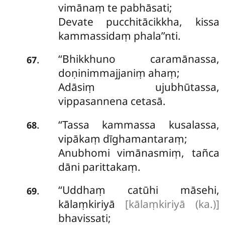
vimānaṃ te pabhāsati;
Devate pucchitācikkha, kissa
kammassidaṃ phala’’nti.
‘‘Bhikkhuno
caramānassa,
.
67
doṇinimmajjaniṃ ahaṃ;
Adāsiṃ ujubhūtassa,
vippasannena cetasā.
‘‘Tassa kammassa kusalassa,
.
68
vipākaṃ dīghamantaraṃ;
Anubhomi vimānasmiṃ, tañca
dāni parittakaṃ.
‘‘Uddhaṃ
catūhi māsehi,
.
69
kālaṃkiriyā
[kālaṃkiriyā (ka.)]
bhavissati;