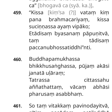
ca’’
[bhogavā ca (syā. ka.)]
.
‘‘Kissa
[kiṃ’sa (?)]
vataṃ kiṃ
.
459
pana brahmacariyaṃ, kissa
suciṇṇassa ayaṃ vipāko;
Etādisaṃ byasanaṃ pāpuṇitvā,
taṃ tādisaṃ
paccanubhossatiddhi’’nti.
Buddhapamukhassa
.
460
bhikkhusaṅghassa, pūjaṃ akāsi
janatā uḷāraṃ;
Tatrassa cittassahu
aññathattaṃ, vācaṃ abhāsi
pharusaṃ asabbhaṃ.
So taṃ vitakkaṃ pavinodayitvā,
.
461