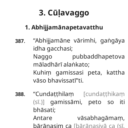
3. Cūḷavaggo
1. Abhijjamānapetavatthu
‘‘Abhijjamāne
vārimhi, gaṅgāya
.
387
idha gacchasi;
Naggo pubbaddhapetova
māladhārī alaṅkato;
Kuhiṃ gamissasi peta, kattha
vāso bhavissatī’’ti.
‘‘Cundaṭṭhilaṃ
[cundaṭṭhikaṃ
.
388
(sī.)]
gamissāmi, peto so iti
bhāsati;
Antare vāsabhagāmaṃ,
bārāṇasiṃ ca
[bārāṇasiyā ca (sī.