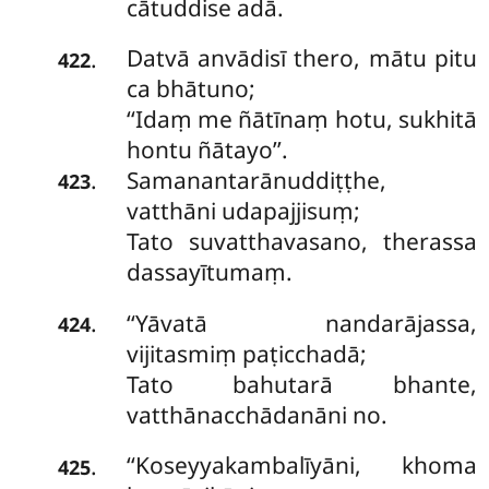
cātuddise adā.
Datvā anvādisī thero, mātu pitu
.
422
ca bhātuno;
‘‘Idaṃ me ñātīnaṃ hotu, sukhitā
hontu ñātayo’’.
Samanantarānuddiṭṭhe,
.
423
vatthāni udapajjisuṃ;
Tato suvatthavasano, therassa
dassayītumaṃ.
‘‘Yāvatā
nandarājassa,
.
424
vijitasmiṃ paṭicchadā;
Tato bahutarā bhante,
vatthānacchādanāni no.
‘‘Koseyyakambalīyāni, khoma
.
425