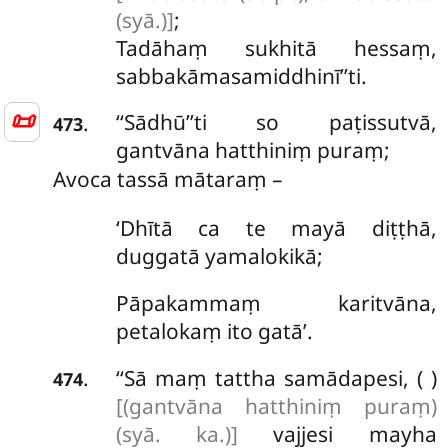
(syā.)]
;
Tadāhaṃ
sukhitā hessaṃ,
sabbakāmasamiddhinī’’ti.
📜
‘‘Sādhū’’ti
so paṭissutvā,
.
473
gantvāna hatthiniṃ puraṃ;
Avoca tassā mātaraṃ –
‘Dhītā ca te mayā diṭṭhā,
duggatā yamalokikā;
Pāpakammaṃ karitvāna,
petalokaṃ ito gatā’.
‘‘Sā maṃ tattha samādapesi, ( )
.
474
[(gantvāna hatthiniṃ puraṃ)
(syā. ka.)]
vajjesi mayha