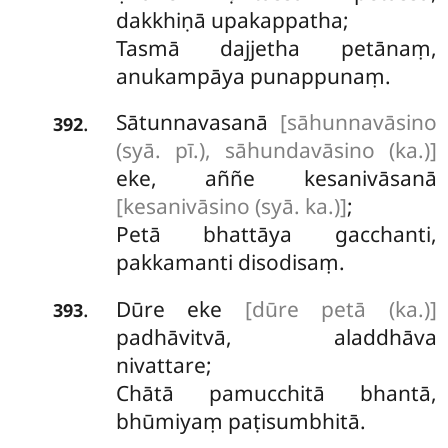
dakkhiṇā upakappatha;
Tasmā dajjetha petānaṃ,
anukampāya punappunaṃ.
Sātunnavasanā
[sāhunnavāsino
.
392
(syā. pī.), sāhundavāsino (ka.)]
eke, aññe kesanivāsanā
[kesanivāsino (syā. ka.)]
;
Petā bhattāya gacchanti,
pakkamanti disodisaṃ.
Dūre eke
[dūre petā (ka.)]
.
393
padhāvitvā, aladdhāva
nivattare;
Chātā pamucchitā bhantā,
bhūmiyaṃ paṭisumbhitā.