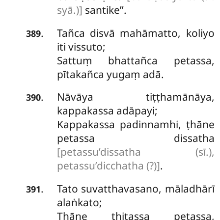
syā.)]
santike’’.
Tañca disvā mahāmatto, koliyo
.
389
iti vissuto;
Sattuṃ bhattañca petassa,
pītakañca yugaṃ adā.
Nāvāya tiṭṭhamānāya,
.
390
kappakassa adāpayi;
Kappakassa padinnamhi, ṭhāne
petassa dissatha
[petassu’dissatha (sī.),
petassu’dicchatha (?)]
.
Tato suvatthavasano, māladhārī
.
391
alaṅkato;
Ṭhāne ṭhitassa petassa,