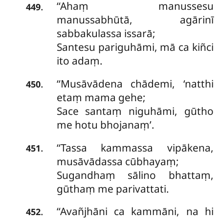
‘‘Ahaṃ manussesu
.
449
manussabhūtā, agārinī
sabbakulassa issarā;
Santesu pariguhāmi, mā ca kiñci
ito adaṃ.
‘‘Musāvādena chādemi, ‘natthi
.
450
etaṃ mama gehe;
Sace santaṃ niguhāmi, gūtho
me hotu bhojanaṃ’.
‘‘Tassa kammassa vipākena,
.
451
musāvādassa cūbhayaṃ;
Sugandhaṃ sālino bhattaṃ,
gūthaṃ me parivattati.
‘‘Avañjhāni ca kammāni, na hi
.
452