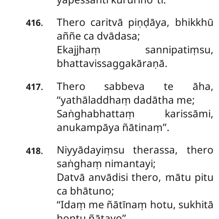
Thero caritvā piṇḍāya, bhikkhū
.
416
aññe ca dvādasa;
Ekajjhaṃ sannipatiṃsu,
bhattavissaggakāraṇā.
Thero sabbeva te āha,
.
417
‘‘yathāladdhaṃ dadātha me;
Saṅghabhattaṃ karissāmi,
anukampāya ñātinaṃ’’.
Niyyādayiṃsu therassa, thero
.
418
saṅghaṃ nimantayi;
Datvā anvādisi thero, mātu pitu
ca bhātuno;
‘‘Idaṃ me ñātīnaṃ hotu, sukhitā
hontu ñātayo’’.