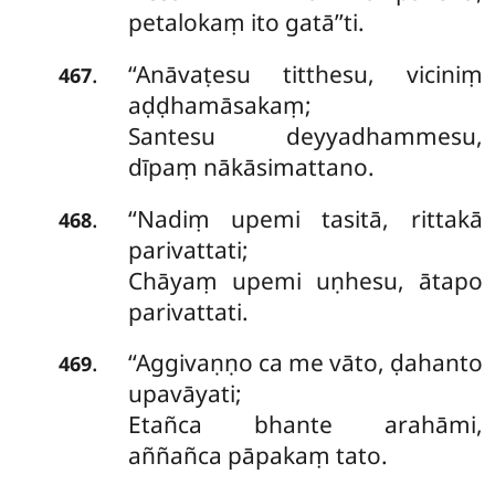
petalokaṃ ito gatā’’ti.
‘‘Anāvaṭesu titthesu, viciniṃ
.
467
aḍḍhamāsakaṃ;
Santesu deyyadhammesu,
dīpaṃ nākāsimattano.
‘‘Nadiṃ upemi tasitā, rittakā
.
468
parivattati;
Chāyaṃ upemi uṇhesu, ātapo
parivattati.
‘‘Aggivaṇṇo ca me vāto, ḍahanto
.
469
upavāyati;
Etañca bhante arahāmi,
aññañca pāpakaṃ tato.