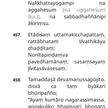
Nakkhattayogampi na
aggahesuṃ
[na uggahesuṃ
(ka.)]
, na sabbadhaññānipi
ākiriṃsu.
Etādisaṃ uttamakicchapattaṃ,
.
457
rattābhataṃ sīvathikāya
chaḍḍitaṃ;
Nonītapiṇḍaṃva
pavedhamānaṃ, sasaṃsayaṃ
jīvitasāvasesaṃ.
Tamaddasā
devamanussapūjito,
.
458
disvā ca taṃ byākari
bhūripañño;
‘‘Ayaṃ kumāro nagarassimassa,
aggakuliko bhavissati bhogato