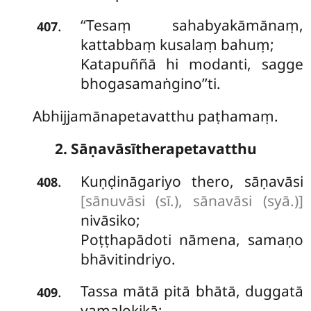
‘‘Tesaṃ sahabyakāmānaṃ,
.
407
kattabbaṃ kusalaṃ bahuṃ;
Katapuññā hi modanti, sagge
bhogasamaṅgino’’ti.
Abhijjamānapetavatthu paṭhamaṃ.
2. Sāṇavāsītherapetavatthu
Kuṇḍināgariyo
thero, sāṇavāsi
.
408
[sānuvāsi (sī.), sānavāsi (syā.)]
nivāsiko;
Poṭṭhapādoti nāmena, samaṇo
bhāvitindriyo.
Tassa
mātā pitā bhātā, duggatā
.
409
yamalokikā;