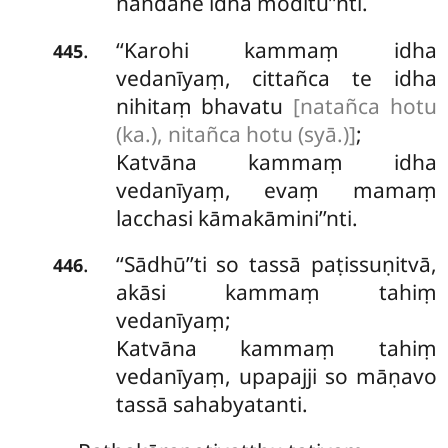
nandane idha moditu’’nti.
‘‘Karohi kammaṃ idha
.
445
vedanīyaṃ, cittañca te idha
nihitaṃ bhavatu
[natañca hotu
(ka.), nitañca hotu (syā.)]
;
Katvāna kammaṃ idha
vedanīyaṃ, evaṃ mamaṃ
lacchasi kāmakāmini’’nti.
‘‘Sādhū’’ti so tassā paṭissuṇitvā,
.
446
akāsi kammaṃ tahiṃ
vedanīyaṃ;
Katvāna kammaṃ tahiṃ
vedanīyaṃ, upapajji so māṇavo
tassā sahabyatanti.