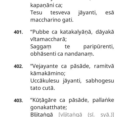
kapaṇāni ca;
Tesu tesveva jāyanti, esā
maccharino gati.
‘‘Pubbe ca katakalyāṇā, dāyakā
.
401
vītamaccharā;
Saggaṃ te paripūrenti,
obhāsenti ca nandanaṃ.
‘‘Vejayante ca pāsāde, ramitvā
.
402
kāmakāmino;
Uccākulesu jāyanti, sabhogesu
tato cutā.
‘‘Kūṭāgāre ca pāsāde, pallaṅke
.
403
gonakatthate;
Bījitaṅgā
[vījitaṅgā (sī. syā.)]