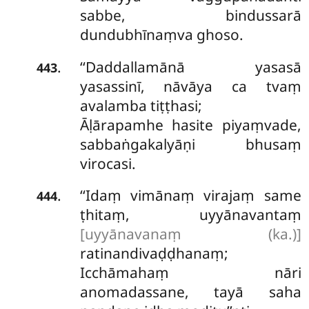
sabbe, bindussarā
dundubhīnaṃva ghoso.
‘‘Daddallamānā yasasā
.
443
yasassinī, nāvāya ca tvaṃ
avalamba tiṭṭhasi;
Āḷārapamhe
hasite piyaṃvade,
sabbaṅgakalyāṇi bhusaṃ
virocasi.
‘‘Idaṃ
vimānaṃ virajaṃ same
.
444
ṭhitaṃ, uyyānavantaṃ
[uyyānavanaṃ (ka.)]
ratinandivaḍḍhanaṃ;
Icchāmahaṃ nāri
anomadassane, tayā saha