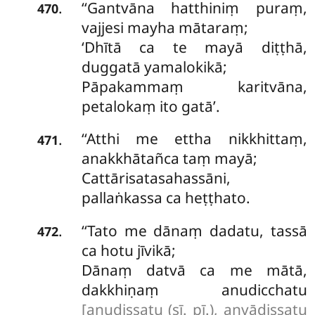
‘‘Gantvāna
hatthiniṃ puraṃ,
.
470
vajjesi mayha mātaraṃ;
‘Dhītā ca te mayā diṭṭhā,
duggatā yamalokikā;
Pāpakammaṃ karitvāna,
petalokaṃ ito gatā’.
‘‘Atthi me ettha nikkhittaṃ,
.
471
anakkhātañca taṃ mayā;
Cattārisatasahassāni,
pallaṅkassa ca heṭṭhato.
‘‘Tato me dānaṃ dadatu, tassā
.
472
ca hotu jīvikā;
Dānaṃ datvā ca me mātā,
dakkhiṇaṃ anudicchatu
[anudissatu (sī. pī.), anvādissatu