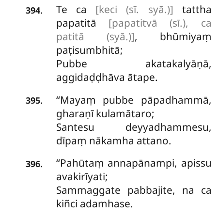
Te ca
[keci (sī. syā.)]
tattha
.
394
papatitā
[papatitvā (sī.), ca
patitā (syā.)]
, bhūmiyaṃ
paṭisumbhitā;
Pubbe akatakalyāṇā,
aggidaḍḍhāva ātape.
‘‘Mayaṃ pubbe pāpadhammā,
.
395
gharaṇī kulamātaro;
Santesu deyyadhammesu,
dīpaṃ nākamha attano.
‘‘Pahūtaṃ
annapānampi, apissu
.
396
avakirīyati;
Sammaggate pabbajite, na ca
kiñci adamhase.