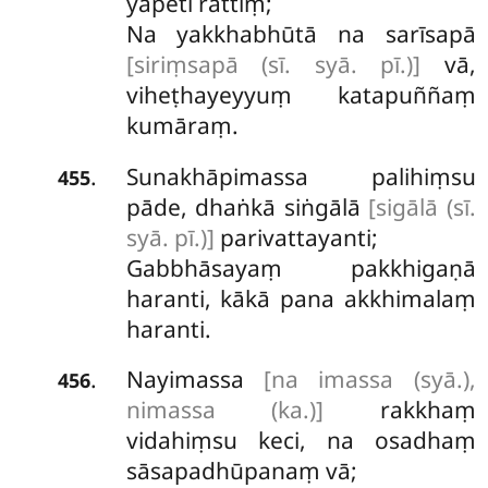
yāpeti rattiṃ;
Na yakkhabhūtā na sarīsapā
[siriṃsapā (sī. syā. pī.)]
vā,
viheṭhayeyyuṃ katapuññaṃ
kumāraṃ.
Sunakhāpimassa palihiṃsu
.
455
pāde, dhaṅkā siṅgālā
[sigālā (sī.
syā. pī.)]
parivattayanti;
Gabbhāsayaṃ pakkhigaṇā
haranti, kākā pana akkhimalaṃ
haranti.
Nayimassa
[na imassa (syā.),
.
456
nimassa (ka.)]
rakkhaṃ
vidahiṃsu keci, na osadhaṃ
sāsapadhūpanaṃ vā;