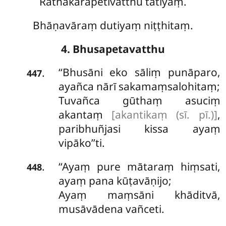
Rathakārapetivatthu tatiyaṃ.
Bhāṇavāraṃ dutiyaṃ niṭṭhitaṃ.
4. Bhusapetavatthu
‘‘Bhusāni
eko sāliṃ punāparo,
.
447
ayañca nārī sakamaṃsalohitaṃ;
Tuvañca
gūthaṃ asuciṃ
akantaṃ
[akantikaṃ (sī. pī.)]
,
paribhuñjasi kissa ayaṃ
vipāko’’ti.
‘‘Ayaṃ
pure mātaraṃ hiṃsati,
.
448
ayaṃ pana kūṭavāṇijo;
Ayaṃ maṃsāni khāditvā,
musāvādena vañceti.