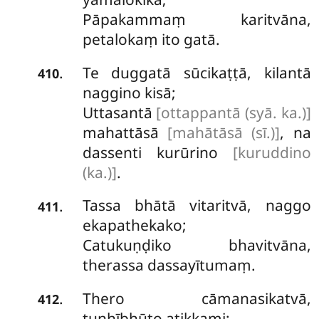
Pāpakammaṃ
karitvāna,
petalokaṃ ito gatā.
Te
duggatā sūcikaṭṭā, kilantā
.
410
naggino kisā;
Uttasantā
[ottappantā (syā. ka.)]
mahattāsā
[mahātāsā (sī.)]
, na
dassenti kurūrino
[kuruddino
(ka.)]
.
Tassa bhātā vitaritvā, naggo
.
411
ekapathekako;
Catukuṇḍiko bhavitvāna,
therassa dassayītumaṃ.
Thero cāmanasikatvā,
.
412
tuṇhībhūto atikkami;