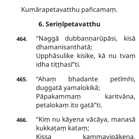
Kumārapetavatthu pañcamaṃ.
6. Seriṇīpetavatthu
‘‘Naggā
dubbaṇṇarūpāsi, kisā
.
464
dhamanisanthatā;
Upphāsulike kisike, kā nu tvaṃ
idha tiṭṭhasī’’ti.
‘‘Ahaṃ bhadante petīmhi,
.
465
duggatā yamalokikā;
Pāpakammaṃ karitvāna,
petalokaṃ ito gatā’’ti.
‘‘Kiṃ nu kāyena vācāya, manasā
.
466
kukkaṭaṃ kataṃ;
Kissa kammavipākena,