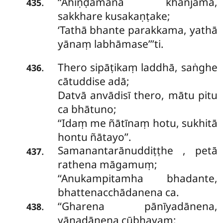
‘‘Āhiṇḍamānā khañjāma,
.
435
sakkhare kusakaṇṭake;
‘Tathā bhante parakkama, yathā
yānaṃ labhāmase’’’ti.
Thero sipāṭikaṃ laddhā, saṅghe
.
436
cātuddise adā;
Datvā anvādisī thero, mātu pitu
ca bhātuno;
‘‘Idaṃ me ñātīnaṃ hotu, sukhitā
hontu ñātayo’’.
Samanantarānuddiṭṭhe
, petā
.
437
rathena māgamuṃ;
‘‘Anukampitamha bhadante,
bhattenacchādanena ca.
‘‘Gharena pānīyadānena,
.
438
yānadānena cūbhayaṃ;