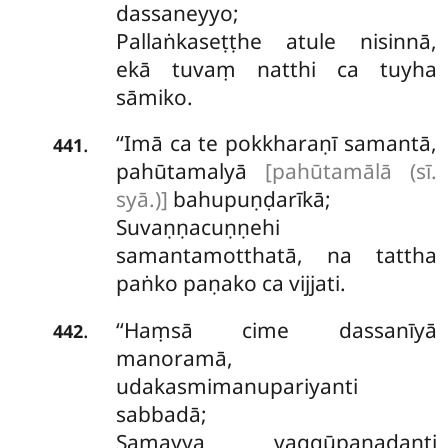
dassaneyyo;
Pallaṅkaseṭṭhe atule nisinnā,
ekā tuvaṃ natthi ca tuyha
sāmiko.
‘‘Imā ca te pokkharaṇī samantā,
.
441
pahūtamalyā
[pahūtamālā (sī.
syā.)]
bahupuṇḍarīkā;
Suvaṇṇacuṇṇehi
samantamotthatā, na tattha
paṅko paṇako ca vijjati.
‘‘Haṃsā
cime dassanīyā
.
442
manoramā,
udakasmimanupariyanti
sabbadā;
Samayya vaggūpanadanti