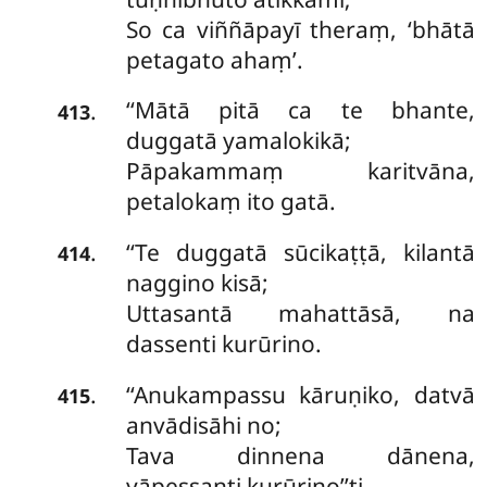
So ca viññāpayī theraṃ, ‘bhātā
petagato ahaṃ’.
‘‘Mātā
pitā ca te bhante,
.
413
duggatā yamalokikā;
Pāpakammaṃ karitvāna,
petalokaṃ ito gatā.
‘‘Te duggatā sūcikaṭṭā, kilantā
.
414
naggino kisā;
Uttasantā mahattāsā, na
dassenti kurūrino.
‘‘Anukampassu kāruṇiko, datvā
.
415
anvādisāhi no;
Tava dinnena dānena,
yāpessanti kurūrino’’ti.