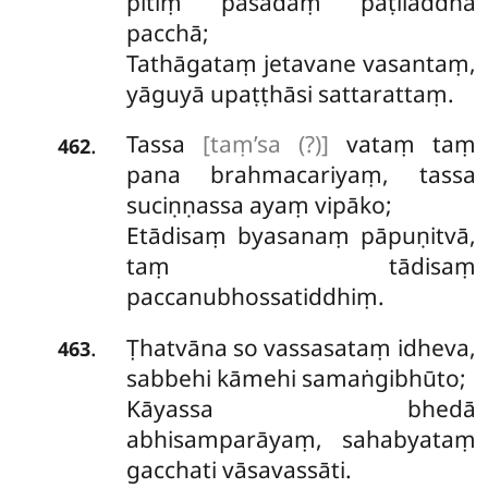
pītiṃ pasādaṃ paṭiladdhā
pacchā;
Tathāgataṃ jetavane vasantaṃ,
yāguyā upaṭṭhāsi sattarattaṃ.
Tassa
[taṃ’sa (?)]
vataṃ taṃ
.
462
pana brahmacariyaṃ, tassa
suciṇṇassa ayaṃ vipāko;
Etādisaṃ byasanaṃ pāpuṇitvā,
taṃ tādisaṃ
paccanubhossatiddhiṃ.
Ṭhatvāna
so vassasataṃ idheva,
.
463
sabbehi kāmehi samaṅgibhūto;
Kāyassa bhedā
abhisamparāyaṃ, sahabyataṃ
gacchati vāsavassāti.