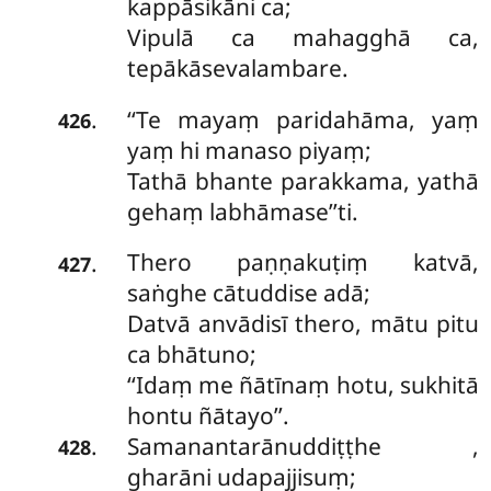
kappāsikāni ca;
Vipulā ca mahagghā ca,
tepākāsevalambare.
‘‘Te mayaṃ paridahāma, yaṃ
.
426
yaṃ hi manaso piyaṃ;
Tathā bhante parakkama, yathā
gehaṃ labhāmase’’ti.
Thero paṇṇakuṭiṃ katvā,
.
427
saṅghe cātuddise adā;
Datvā anvādisī thero, mātu pitu
ca bhātuno;
‘‘Idaṃ me ñātīnaṃ hotu, sukhitā
hontu ñātayo’’.
Samanantarānuddiṭṭhe
,
.
428
gharāni udapajjisuṃ;