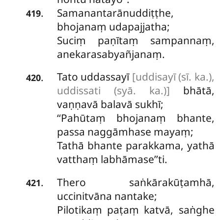
Samanantarānuddiṭṭhe,
.
419
bhojanaṃ udapajjatha;
Suciṃ paṇītaṃ sampannaṃ,
anekarasabyañjanaṃ.
Tato uddassayī
[uddisayī (sī. ka.),
.
420
uddissati (syā. ka.)]
bhātā,
vaṇṇavā balavā sukhī;
‘‘Pahūtaṃ bhojanaṃ bhante,
passa naggāmhase mayaṃ;
Tathā bhante parakkama, yathā
vatthaṃ labhāmase’’ti.
Thero
saṅkārakūṭamhā,
.
421
uccinitvāna nantake;
Pilotikaṃ
paṭaṃ katvā, saṅghe