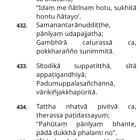
‘‘Idaṃ me ñātīnaṃ hotu, sukhitā
hontu ñātayo’.
Samanantarānuddiṭṭhe,
.
432
pānīyaṃ udapajjatha;
Gambhīrā caturassā ca,
pokkharañño sunimmitā.
Sītodikā
suppatitthā, sītā
.
433
appaṭigandhiyā;
Padumuppalasañchannā,
vārikiñjakkhapūritā.
Tattha nhatvā pivitvā ca,
.
434
therassa paṭidassayuṃ;
‘‘Pahūtaṃ pānīyaṃ bhante,
pādā dukkhā phalanti no’’.