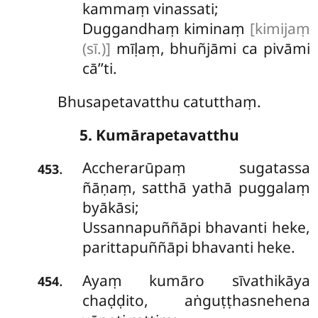
kammaṃ vinassati;
Duggandhaṃ kiminaṃ
[kimijaṃ
(sī.)]
mīḷaṃ, bhuñjāmi ca pivāmi
cā’’ti.
Bhusapetavatthu catutthaṃ.
5. Kumārapetavatthu
Accherarūpaṃ sugatassa
.
453
ñāṇaṃ, satthā yathā puggalaṃ
byākāsi;
Ussannapuññāpi bhavanti heke,
parittapuññāpi bhavanti heke.
Ayaṃ
kumāro sīvathikāya
.
454
chaḍḍito, aṅguṭṭhasnehena