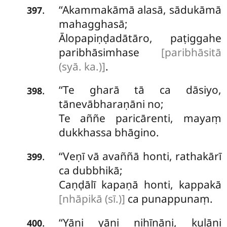
‘‘Akammakāmā
alasā, sādukāmā
.
397
mahagghasā;
Ālopapiṇḍadātāro, paṭiggahe
paribhāsimhase
[paribhāsitā
(syā. ka.)]
.
‘‘Te
gharā tā ca dāsiyo,
.
398
tānevābharaṇāni no;
Te aññe paricārenti, mayaṃ
dukkhassa bhāgino.
‘‘Veṇī vā avaññā honti, rathakārī
.
399
ca dubbhikā;
Caṇḍālī kapaṇā honti, kappakā
[nhāpikā (sī.)]
ca punappunaṃ.
‘‘Yāni yāni nihīnāni, kulāni
.
400