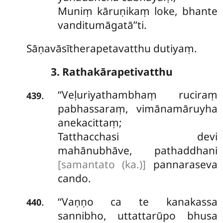
Muniṃ kāruṇikaṃ loke, bhante
vanditumāgatā’’ti.
Sāṇavāsītherapetavatthu dutiyaṃ.
3. Rathakārapetivatthu
‘‘Veḷuriyathambhaṃ
ruciraṃ
.
439
pabhassaraṃ, vimānamāruyha
anekacittaṃ;
Tatthacchasi devi
mahānubhāve, pathaddhani
[samantato (ka.)]
pannaraseva
cando.
‘‘Vaṇṇo ca te kanakassa
.
440
sannibho, uttattarūpo bhusa