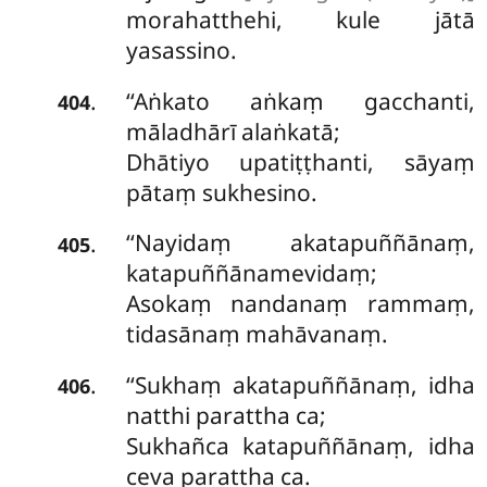
morahatthehi, kule jātā
yasassino.
‘‘Aṅkato aṅkaṃ gacchanti,
.
404
māladhārī alaṅkatā;
Dhātiyo upatiṭṭhanti, sāyaṃ
pātaṃ sukhesino.
‘‘Nayidaṃ
akatapuññānaṃ,
.
405
katapuññānamevidaṃ;
Asokaṃ nandanaṃ rammaṃ,
tidasānaṃ mahāvanaṃ.
‘‘Sukhaṃ akatapuññānaṃ, idha
.
406
natthi parattha ca;
Sukhañca katapuññānaṃ, idha
ceva parattha ca.