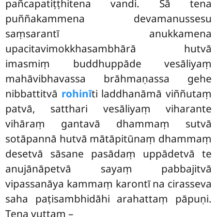
pañcapatiṭṭhitena vandi. Sā tena
puññakammena devamanussesu
saṃsarantī anukkamena
upacitavimokkhasambhārā hutvā
imasmiṃ buddhuppāde vesāliyaṃ
mahāvibhavassa brāhmaṇassa gehe
nibbattitvā
rohinī
ti laddhanāmā viññutaṃ
patvā, satthari vesāliyaṃ viharante
vihāraṃ gantavā dhammaṃ sutvā
sotāpannā hutvā mātāpitūnaṃ dhammaṃ
desetvā sāsane pasādaṃ uppādetvā
te
anujānāpetvā sayaṃ pabbajitvā
vipassanāya kammaṃ karontī na cirasseva
saha paṭisambhidāhi arahattaṃ pāpuṇi.
Tena vuttaṃ –