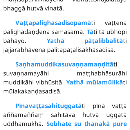
bhaggā hutvā vinatā.
Vaṭṭapalighasadisopamā
ti vaṭṭena
palighadaṇḍena samasamā.
Tā
ti tā ubhopi
bāhāyo.
Yathā pāṭalibbalitā
ti
jajjarabhāvena palitapāṭalisākhāsadisā.
Saṇhamuddikasuvaṇṇamaṇḍitā
ti
suvaṇṇamayāhi maṭṭhabhāsurāhi
muddikāhi vibhūsitā.
Yathā mūlamūlikā
ti
mūlakakaṇḍasadisā.
Pīnavaṭṭasahituggatā
ti pīnā vaṭṭā
aññamaññaṃ sahitāva hutvā uggatā
uddhamukhā.
Sobhate su thanakā pure