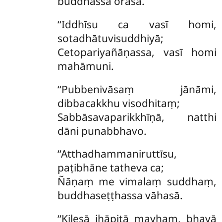
buddhassa orasā.
‘‘Iddhīsu
ca vasī homi,
sotadhātuvisuddhiyā;
Cetopariyañāṇassa, vasī homi
mahāmuni.
‘‘Pubbenivāsaṃ jānāmi,
dibbacakkhu visodhitaṃ;
Sabbāsavaparikkhīṇā, natthi
dāni punabbhavo.
‘‘Atthadhammaniruttīsu,
paṭibhāne tatheva ca;
Ñāṇaṃ me vimalaṃ suddhaṃ,
buddhaseṭṭhassa vāhasā.
‘‘Kilesā jhāpitā mayhaṃ, bhavā