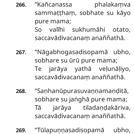
‘‘Kañcanassa phalakaṃva
.
266
sammaṭṭhaṃ, sobhate su kāyo
pure mama;
So valīhi sukhumāhi otato,
saccavādivacanaṃ anaññathā.
‘‘Nāgabhogasadisopamā
ubho,
.
267
sobhare su ūrū pure mama;
Te jarāya yathā veḷunāḷiyo,
saccavādivacanaṃ anaññathā.
‘‘Saṇhanūpurasuvaṇṇamaṇḍitā,
.
268
sobhare su jaṅghā pure mama;
Tā jarāya tiladaṇḍakāriva,
saccavādivacanaṃ anaññathā.
‘‘Tūlapuṇṇasadisopamā ubho,
.
269