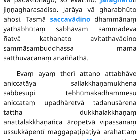
jiṇṇagharasadiso. Jarāya vā gharabhūto
ahosi. Tasmā
saccavādino
dhammānaṃ
yathābhūtaṃ sabhāvaṃ sammadeva
ñatvā kathanato avitathavādino
sammāsambuddhassa mama
satthuvacanaṃ anaññathā.
Evaṃ ayaṃ therī attano attabhāve
aniccatāya sallakkhaṇamukhena
sabbesupi tebhūmakadhammesu
aniccataṃ upadhāretvā tadanusārena
tattha dukkhalakkhaṇaṃ
anattalakkhaṇañca āropetvā vipassanaṃ
ussukkāpentī maggapaṭipāṭiyā arahattaṃ