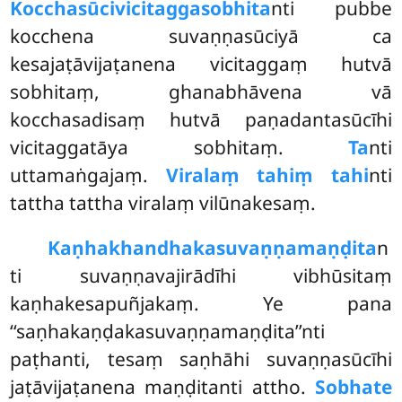
Kocchasūcivicitaggasobhita
nti pubbe
kocchena suvaṇṇasūciyā ca
kesajaṭāvijaṭanena vicitaggaṃ hutvā
sobhitaṃ, ghanabhāvena vā
kocchasadisaṃ hutvā paṇadantasūcīhi
vicitaggatāya sobhitaṃ.
Ta
nti
uttamaṅgajaṃ.
Viralaṃ tahiṃ tahi
nti
tattha tattha viralaṃ vilūnakesaṃ.
Kaṇhakhandhakasuvaṇṇamaṇḍita
n
ti suvaṇṇavajirādīhi vibhūsitaṃ
kaṇhakesapuñjakaṃ. Ye pana
‘‘saṇhakaṇḍakasuvaṇṇamaṇḍita’’nti
paṭhanti, tesaṃ saṇhāhi suvaṇṇasūcīhi
jaṭāvijaṭanena maṇḍitanti attho.
Sobhate