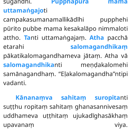
sugandhi.
Pupphapūra mama
uttamaṅgajo
ti
campakasumanamallikādīhi pupphehi
pūrito
pubbe mama kesakalāpo nimmaloti
attho.
Ta
nti uttamaṅgajaṃ.
Atha
pacchā
etarahi
salomagandhikaṃ
pākatikalomagandhameva jātaṃ. Atha vā
salomagandhika
nti meṇḍakalomehi
samānagandhaṃ. ‘‘Eḷakalomagandha’’ntipi
vadanti.
Kānanaṃva sahitaṃ suropita
nti
suṭṭhu ropitaṃ sahitaṃ ghanasannivesaṃ
uddhameva uṭṭhitaṃ ujukadīghasākhaṃ
upavanaṃ viya.