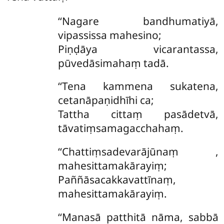
‘‘Nagare bandhumatiyā,
vipassissa mahesino;
Piṇḍāya vicarantassa,
pūvedāsimahaṃ tadā.
‘‘Tena kammena sukatena,
cetanāpaṇidhīhi ca;
Tattha cittaṃ pasādetvā,
tāvatiṃsamagacchahaṃ.
‘‘Chattiṃsadevarājūnaṃ
,
mahesittamakārayiṃ;
Paññāsacakkavattīnaṃ,
mahesittamakārayiṃ.
‘‘Manasā patthitā nāma, sabbā