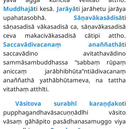
Muddhajā
ti kesā.
Jarāyā
ti jarāhetu jarāya
upahatasobhā.
Sāṇavākasādisā
ti
sāṇasadisā vākasadisā ca, sāṇavākasadisā
ceva makacivākasadisā cātipi attho.
Saccavādivacanaṃ anaññathā
ti
saccavādino avitathavādino
sammāsambuddhassa
‘‘sabbaṃ rūpaṃ
aniccaṃ jarābhibhūta’’ntiādivacanaṃ
anaññathā yathābhūtameva, na tattha
vitathaṃ atthīti.
Vāsitova surabhī karaṇḍako
ti
pupphagandhavāsacuṇṇādīhi vāsito
vāsaṃ gāhāpito pasādhanasamuggo viya