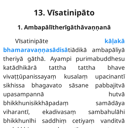
13. Vīsatinipāto
1. Ambapālītherīgāthāvaṇṇanā
Vīsatinipāte
kāḷakā
bhamaravaṇṇasādisā
tiādikā ambapāliyā
theriyā gāthā. Ayampi purimabuddhesu
katādhikārā tattha tattha bhave
vivaṭṭūpanissayaṃ kusalaṃ upacinantī
sikhissa bhagavato sāsane pabbajitvā
upasampannā hutvā
bhikkhunisikkhāpadaṃ samādāya
viharantī, ekadivasaṃ sambahulāhi
bhikkhunīhi saddhiṃ cetiyaṃ vanditvā