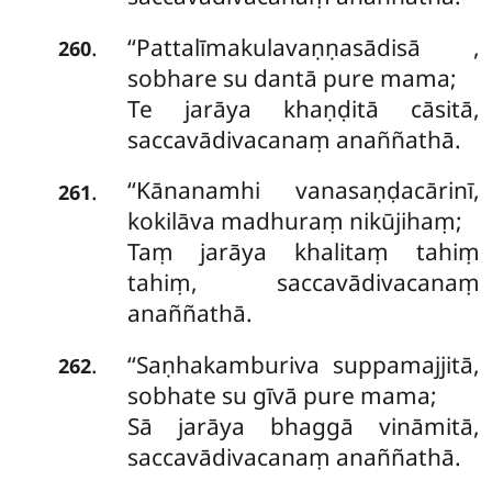
‘‘Pattalīmakulavaṇṇasādisā
,
.
260
sobhare su dantā pure mama;
Te jarāya khaṇḍitā cāsitā,
saccavādivacanaṃ anaññathā.
‘‘Kānanamhi vanasaṇḍacārinī,
.
261
kokilāva madhuraṃ nikūjihaṃ;
Taṃ jarāya khalitaṃ tahiṃ
tahiṃ, saccavādivacanaṃ
anaññathā.
‘‘Saṇhakamburiva suppamajjitā,
.
262
sobhate su gīvā pure mama;
Sā jarāya bhaggā vināmitā,
saccavādivacanaṃ anaññathā.