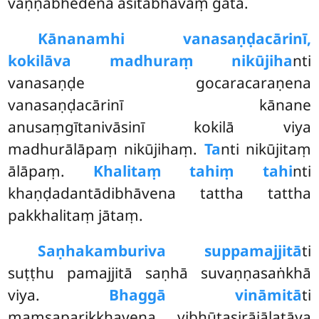
vaṇṇabhedena asitabhāvaṃ gatā.
Kānanamhi vanasaṇḍacārinī,
kokilāva madhuraṃ nikūjiha
nti
vanasaṇḍe gocaracaraṇena
vanasaṇḍacārinī kānane
anusaṃgītanivāsinī kokilā viya
madhurālāpaṃ nikūjihaṃ.
Ta
nti nikūjitaṃ
ālāpaṃ.
Khalitaṃ tahiṃ tahi
nti
khaṇḍadantādibhāvena tattha tattha
pakkhalitaṃ jātaṃ.
Saṇhakamburiva suppamajjitā
ti
suṭṭhu pamajjitā saṇhā suvaṇṇasaṅkhā
viya.
Bhaggā vināmitā
ti
maṃsaparikkhayena vibhūtasirājālatāya