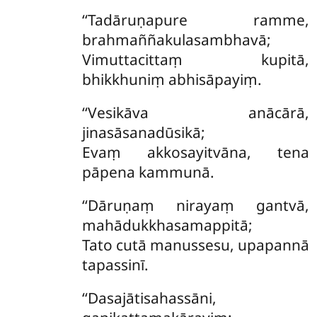
‘‘Tadāruṇapure ramme,
brahmaññakulasambhavā;
Vimuttacittaṃ kupitā,
bhikkhuniṃ abhisāpayiṃ.
‘‘Vesikāva anācārā,
jinasāsanadūsikā;
Evaṃ akkosayitvāna, tena
pāpena kammunā.
‘‘Dāruṇaṃ nirayaṃ gantvā,
mahādukkhasamappitā;
Tato cutā manussesu, upapannā
tapassinī.
‘‘Dasajātisahassāni,