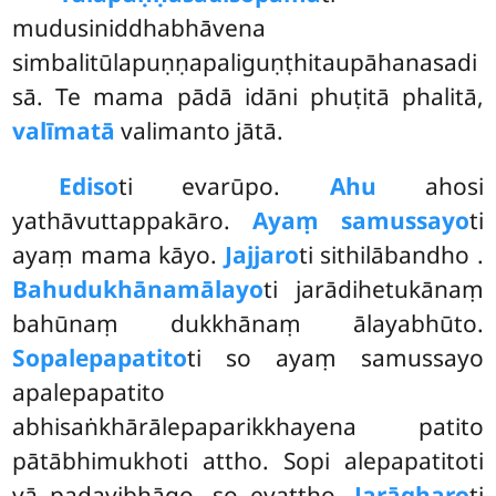
mudusiniddhabhāvena
simbalitūlapuṇṇapaliguṇṭhitaupāhanasadi
sā. Te mama pādā idāni phuṭitā phalitā,
valīmatā
valimanto jātā.
Ediso
ti evarūpo.
Ahu
ahosi
yathāvuttappakāro.
Ayaṃ samussayo
ti
ayaṃ mama kāyo.
Jajjaro
ti sithilābandho
.
Bahudukhānamālayo
ti jarādihetukānaṃ
bahūnaṃ dukkhānaṃ ālayabhūto.
Sopalepapatito
ti so ayaṃ samussayo
apalepapatito
abhisaṅkhārālepaparikkhayena patito
pātābhimukhoti attho. Sopi alepapatitoti
vā padavibhāgo, so evattho.
Jarāgharo
ti