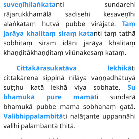
suveṇīhilaṅkata
nti sundarehi
rājarukkhamālā sadisehi kesaveṇīhi
alaṅkataṃ hutvā pubbe virājate.
Taṃ
jarāya khalitaṃ siraṃ kata
nti taṃ tathā
sobhitaṃ siraṃ idāni jarāya khalitaṃ
khaṇḍitākhaṇḍitaṃ vilūnakesaṃ kataṃ.
Cittakārasukatāva lekhikā
ti
cittakārena sippinā nīlāya vaṇṇadhātuyā
suṭṭhu katā lekhā viya sobhate.
Su
bhamukā pure mamā
ti sundarā
bhamukā pubbe mama sobhanaṃ gatā.
Valibhippalambitā
ti nalāṭante uppannāhi
valīhi palambantā ṭhitā.