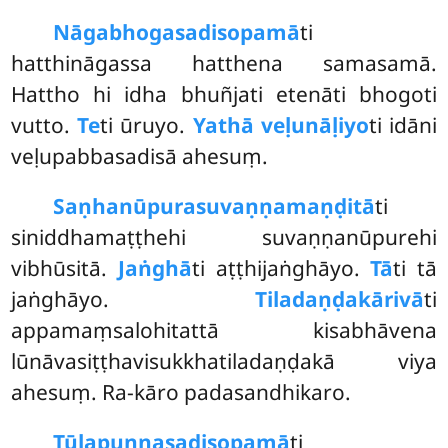
Nāgabhogasadisopamā
ti
hatthināgassa hatthena samasamā.
Hattho hi idha bhuñjati etenāti bhogoti
vutto.
Te
ti ūruyo.
Yathā veḷunāḷiyo
ti idāni
veḷupabbasadisā ahesuṃ.
Saṇhanūpurasuvaṇṇamaṇḍitā
ti
siniddhamaṭṭhehi suvaṇṇanūpurehi
vibhūsitā.
Jaṅghā
ti aṭṭhijaṅghāyo.
Tā
ti tā
jaṅghāyo.
Tiladaṇḍakārivā
ti
appamaṃsalohitattā kisabhāvena
lūnāvasiṭṭhavisukkhatiladaṇḍakā viya
ahesuṃ. Ra-kāro padasandhikaro.
Tūlapuṇṇasadisopamā
ti