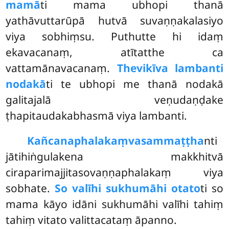
mamā
ti mama ubhopi thanā
yathāvuttarūpā hutvā suvaṇṇakalasiyo
viya sobhiṃsu. Puthutte hi idaṃ
ekavacanaṃ, atītatthe ca
vattamānavacanaṃ.
Thevikīva lambanti
nodakā
ti
te ubhopi me thanā nodakā
galitajalā veṇudaṇḍake
ṭhapitaudakabhasmā viya lambanti.
Kañcanaphalakaṃva
sammaṭṭha
nti
jātihiṅgulakena makkhitvā
ciraparimajjitasovaṇṇaphalakaṃ viya
sobhate.
So valīhi sukhumāhi otato
ti so
mama kāyo idāni sukhumāhi valīhi tahiṃ
tahiṃ vitato valittacataṃ āpanno.