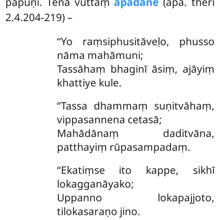
pāpuṇi. Tena vuttaṃ
apadāne
(apa. therī
2.4.204-219) –
‘‘Yo
raṃsiphusitāveḷo, phusso
nāma mahāmuni;
Tassāhaṃ bhaginī āsiṃ, ajāyiṃ
khattiye kule.
‘‘Tassa
dhammaṃ suṇitvāhaṃ,
vippasannena cetasā;
Mahādānaṃ daditvāna,
patthayiṃ rūpasampadaṃ.
‘‘Ekatiṃse ito kappe, sikhī
lokagganāyako;
Uppanno lokapajjoto,
tilokasaraṇo jino.