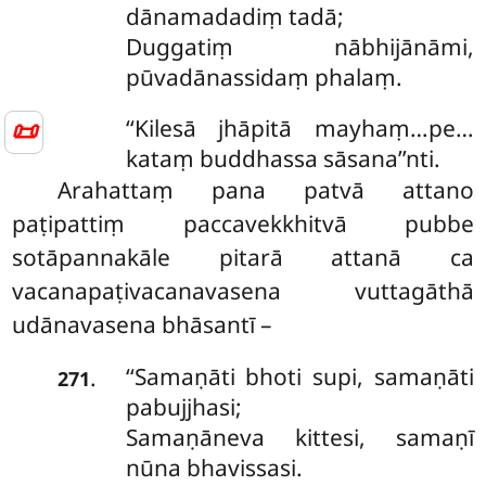
dānamadadiṃ tadā;
Duggatiṃ nābhijānāmi,
pūvadānassidaṃ phalaṃ.
📜
‘‘Kilesā jhāpitā mayhaṃ…pe…
kataṃ buddhassa sāsana’’nti.
Arahattaṃ pana patvā attano
paṭipattiṃ paccavekkhitvā pubbe
sotāpannakāle pitarā attanā ca
vacanapaṭivacanavasena vuttagāthā
udānavasena bhāsantī –
‘‘Samaṇāti
bhoti supi, samaṇāti
.
271
pabujjhasi;
Samaṇāneva kittesi, samaṇī
nūna bhavissasi.