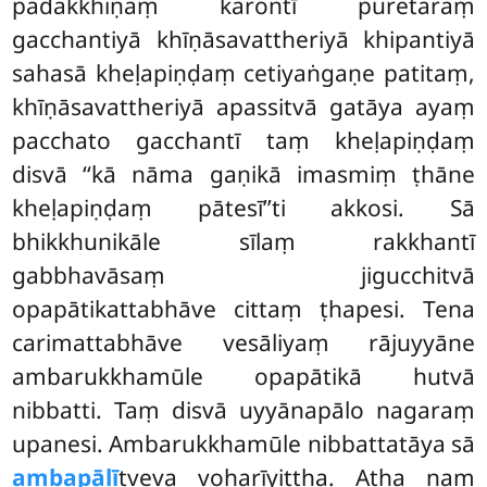
padakkhiṇaṃ karontī puretaraṃ
gacchantiyā khīṇāsavattheriyā khipantiyā
sahasā kheḷapiṇḍaṃ cetiyaṅgaṇe patitaṃ,
khīṇāsavattheriyā apassitvā gatāya ayaṃ
pacchato
gacchantī taṃ kheḷapiṇḍaṃ
disvā ‘‘kā nāma gaṇikā imasmiṃ ṭhāne
kheḷapiṇḍaṃ pātesī’’ti akkosi. Sā
bhikkhunikāle sīlaṃ rakkhantī
gabbhavāsaṃ jigucchitvā
opapātikattabhāve cittaṃ ṭhapesi. Tena
carimattabhāve vesāliyaṃ rājuyyāne
ambarukkhamūle opapātikā hutvā
nibbatti. Taṃ disvā uyyānapālo nagaraṃ
upanesi. Ambarukkhamūle nibbattatāya sā
ambapālī
tveva voharīyittha. Atha naṃ