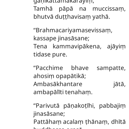
gaṇikattamakārayiṃ;
Tamhā pāpā na muccissaṃ,
bhutvā duṭṭhavisaṃ yathā.
‘‘Brahmacariyamasevissaṃ,
kassape jinasāsane;
Tena kammavipākena, ajāyiṃ
tidase pure.
‘‘Pacchime bhave sampatte,
ahosiṃ opapātikā;
Ambasākhantare jātā,
ambapālīti tenahaṃ.
‘‘Parivutā pāṇakoṭīhi, pabbajiṃ
jinasāsane;
Pattāhaṃ
acalaṃ ṭhānaṃ, dhītā