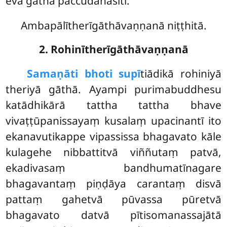
eva gāthā paccudāhāsīti.
Ambapālītherīgāthāvaṇṇanā niṭṭhitā.
2. Rohinītherīgāthāvaṇṇanā
Samaṇāti bhoti supī
tiādikā rohiniyā
theriyā gāthā. Ayampi purimabuddhesu
katādhikārā tattha tattha bhave
vivaṭṭūpanissayaṃ kusalaṃ upacinantī ito
ekanavutikappe vipassissa bhagavato kāle
kulagehe nibbattitvā viññutaṃ patvā,
ekadivasaṃ bandhumatīnagare
bhagavantaṃ piṇḍāya carantaṃ disvā
pattaṃ gahetvā pūvassa pūretvā
bhagavato datvā pītisomanassajātā