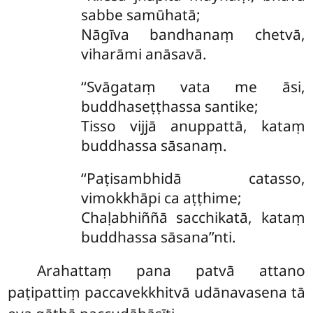
sabbe samūhatā;
Nāgīva bandhanaṃ chetvā,
viharāmi anāsavā.
‘‘Svāgataṃ
vata me āsi,
buddhaseṭṭhassa santike;
Tisso vijjā anuppattā, kataṃ
buddhassa sāsanaṃ.
‘‘Paṭisambhidā catasso,
vimokkhāpi ca aṭṭhime;
Chaḷabhiññā sacchikatā, kataṃ
buddhassa sāsana’’nti.
Arahattaṃ pana patvā attano
paṭipattiṃ paccavekkhitvā udānavasena tā