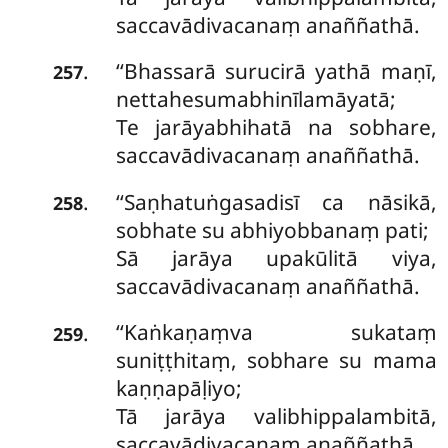
saccavādivacanaṃ anaññathā.
‘‘Bhassarā surucirā yathā maṇī,
.
257
nettahesumabhinīlamāyatā;
Te jarāyabhihatā na sobhare,
saccavādivacanaṃ anaññathā.
‘‘Saṇhatuṅgasadisī ca nāsikā,
.
258
sobhate su abhiyobbanaṃ pati;
Sā jarāya upakūlitā viya,
saccavādivacanaṃ anaññathā.
‘‘Kaṅkaṇaṃva sukataṃ
.
259
suniṭṭhitaṃ, sobhare su mama
kaṇṇapāḷiyo;
Tā jarāya valibhippalambitā,
saccavādivacanaṃ anaññathā.