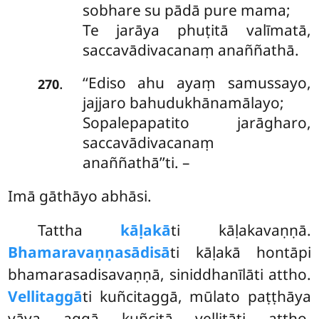
sobhare su pādā pure mama;
Te jarāya phuṭitā valīmatā,
saccavādivacanaṃ anaññathā.
‘‘Ediso ahu ayaṃ samussayo,
.
270
jajjaro bahudukhānamālayo;
Sopalepapatito jarāgharo,
saccavādivacanaṃ
anaññathā’’ti. –
Imā gāthāyo abhāsi.
Tattha
kāḷakā
ti kāḷakavaṇṇā.
Bhamaravaṇṇasādisā
ti kāḷakā hontāpi
bhamarasadisavaṇṇā, siniddhanīlāti attho.
Vellitaggā
ti kuñcitaggā, mūlato paṭṭhāya
yāva aggā kuñcitā vellitāti attho.