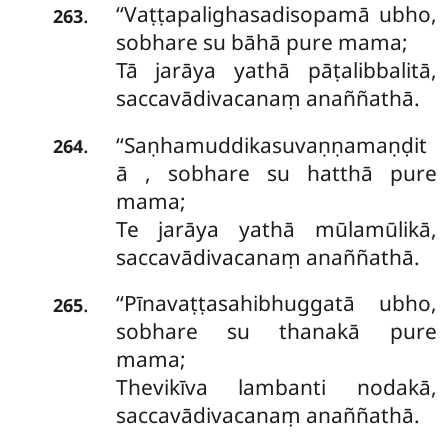
‘‘Vaṭṭapalighasadisopamā ubho,
.
263
sobhare su bāhā pure mama;
Tā jarāya yathā pāṭalibbalitā,
saccavādivacanaṃ anaññathā.
‘‘Saṇhamuddikasuvaṇṇamaṇḍit
.
264
ā
, sobhare su hatthā pure
mama;
Te jarāya yathā mūlamūlikā,
saccavādivacanaṃ anaññathā.
‘‘Pīnavaṭṭasahibhuggatā ubho,
.
265
sobhare su thanakā pure
mama;
Thevikīva
lambanti nodakā,
saccavādivacanaṃ anaññathā.