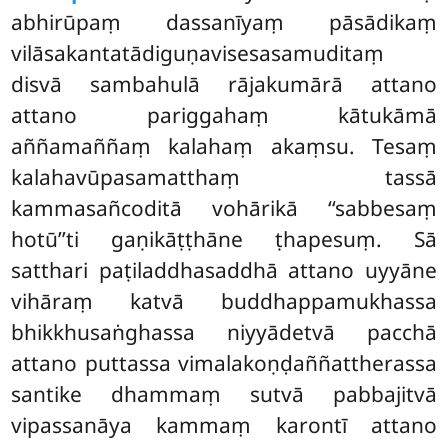
abhirūpaṃ dassanīyaṃ pāsādikaṃ
vilāsakantatādiguṇavisesasamuditaṃ
disvā sambahulā rājakumārā attano
attano pariggahaṃ kātukāmā
aññamaññaṃ kalahaṃ akaṃsu. Tesaṃ
kalahavūpasamatthaṃ tassā
kammasañcoditā vohārikā ‘‘sabbesaṃ
hotū’’ti gaṇikāṭṭhāne ṭhapesuṃ. Sā
satthari paṭiladdhasaddhā attano uyyāne
vihāraṃ katvā buddhappamukhassa
bhikkhusaṅghassa niyyādetvā pacchā
attano puttassa vimalakoṇḍaññattherassa
santike dhammaṃ sutvā pabbajitvā
vipassanāya kammaṃ karontī attano