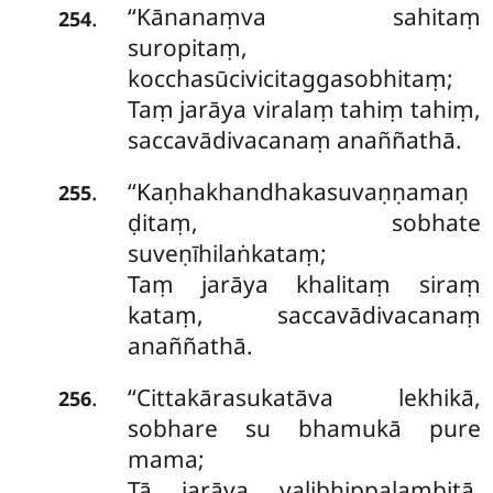
‘‘Kānanaṃva
sahitaṃ
.
254
suropitaṃ,
kocchasūcivicitaggasobhitaṃ;
Taṃ jarāya viralaṃ tahiṃ tahiṃ,
saccavādivacanaṃ anaññathā.
‘‘Kaṇhakhandhakasuvaṇṇamaṇ
.
255
ḍitaṃ, sobhate
suveṇīhilaṅkataṃ;
Taṃ jarāya khalitaṃ siraṃ
kataṃ, saccavādivacanaṃ
anaññathā.
‘‘Cittakārasukatāva lekhikā,
.
256
sobhare su bhamukā pure
mama;
Tā
jarāya valibhippalambitā,