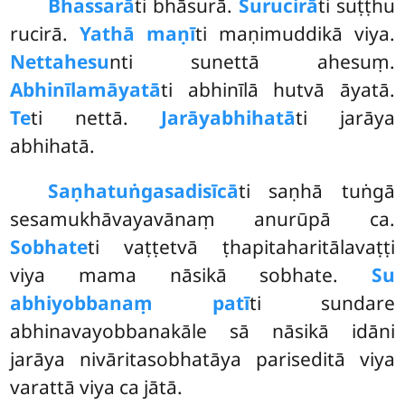
Bhassarā
ti bhāsurā.
Surucirā
ti suṭṭhu
rucirā.
Yathā maṇī
ti maṇimuddikā viya.
Nettahesu
nti sunettā ahesuṃ.
Abhinīlamāyatā
ti abhinīlā hutvā āyatā.
Te
ti nettā.
Jarāyabhihatā
ti jarāya
abhihatā.
Saṇhatuṅgasadisī
cā
ti saṇhā tuṅgā
sesamukhāvayavānaṃ anurūpā ca.
Sobhate
ti vaṭṭetvā ṭhapitaharitālavaṭṭi
viya mama nāsikā sobhate.
Su
abhiyobbanaṃ patī
ti sundare
abhinavayobbanakāle sā nāsikā idāni
jarāya nivāritasobhatāya pariseditā viya
varattā viya ca jātā.