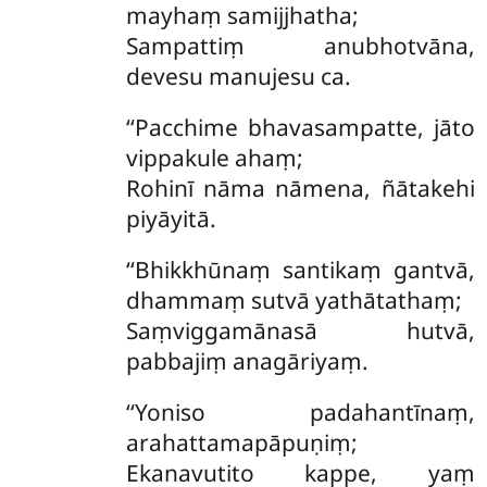
mayhaṃ samijjhatha;
Sampattiṃ anubhotvāna,
devesu manujesu ca.
‘‘Pacchime bhavasampatte, jāto
vippakule ahaṃ;
Rohinī nāma nāmena, ñātakehi
piyāyitā.
‘‘Bhikkhūnaṃ santikaṃ gantvā,
dhammaṃ sutvā yathātathaṃ;
Saṃviggamānasā hutvā,
pabbajiṃ anagāriyaṃ.
‘‘Yoniso padahantīnaṃ,
arahattamapāpuṇiṃ;
Ekanavutito kappe, yaṃ