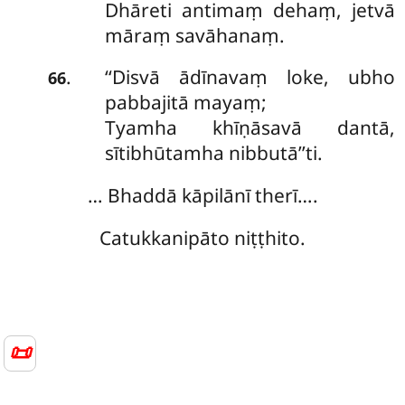
Dhāreti antimaṃ dehaṃ, jetvā
māraṃ savāhanaṃ.
‘‘Disvā ādīnavaṃ loke, ubho
.
66
pabbajitā mayaṃ;
Tyamha khīṇāsavā dantā,
sītibhūtamha nibbutā’’ti.
… Bhaddā kāpilānī therī….
Catukkanipāto niṭṭhito.
📜