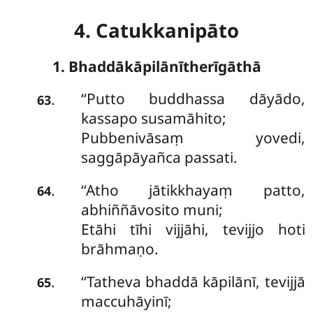
4. Catukkanipāto
1. Bhaddākāpilānītherīgāthā
‘‘Putto
buddhassa dāyādo,
.
63
kassapo susamāhito;
Pubbenivāsaṃ yovedi,
saggāpāyañca passati.
‘‘Atho
jātikkhayaṃ patto,
.
64
abhiññāvosito muni;
Etāhi tīhi vijjāhi, tevijjo hoti
brāhmaṇo.
‘‘Tatheva bhaddā kāpilānī, tevijjā
.
65
maccuhāyinī;