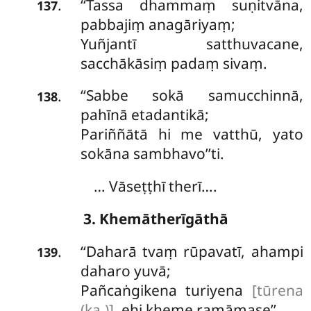
‘‘Tassa
dhammaṃ suṇitvāna,
.
137
pabbajiṃ anagāriyaṃ;
Yuñjantī satthuvacane,
sacchākāsiṃ padaṃ sivaṃ.
‘‘Sabbe sokā samucchinnā,
.
138
pahīnā etadantikā;
Pariññātā hi me vatthū, yato
sokāna sambhavo’’ti.
… Vāseṭṭhī therī….
3. Khemātherīgāthā
‘‘Daharā tvaṃ rūpavatī, ahampi
.
139
daharo yuvā;
Pañcaṅgikena turiyena
[tūrena
(ka.)]
, ehi kheme ramāmase’’.