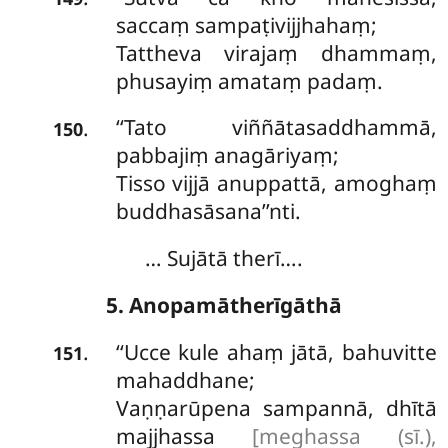
saccaṃ sampaṭivijjhahaṃ;
Tattheva virajaṃ dhammaṃ,
phusayiṃ amataṃ padaṃ.
‘‘Tato viññātasaddhammā,
.
150
pabbajiṃ anagāriyaṃ;
Tisso vijjā anuppattā, amoghaṃ
buddhasāsana’’nti.
… Sujātā therī….
5. Anopamātherīgāthā
‘‘Ucce kule ahaṃ jātā, bahuvitte
.
151
mahaddhane;
Vaṇṇarūpena sampannā, dhītā
majjhassa
[meghassa (sī.),