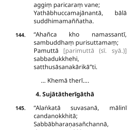
aggiṃ paricaraṃ vane;
Yathābhuccamajānantā, bālā
suddhimamaññatha.
‘‘Ahañca kho namassantī,
.
144
sambuddhaṃ purisuttamaṃ;
Pamuttā
[parimuttā (sī. syā.)]
sabbadukkhehi,
satthusāsanakārikā’’ti.
… Khemā therī….
4. Sujātātherīgāthā
‘‘Alaṅkatā
suvasanā, mālinī
.
145
candanokkhitā;
Sabbābharaṇasañchannā,