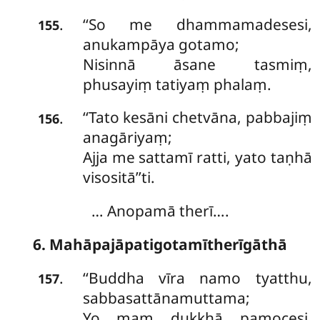
‘‘So me dhammamadesesi,
.
155
anukampāya gotamo;
Nisinnā āsane tasmiṃ,
phusayiṃ tatiyaṃ phalaṃ.
‘‘Tato kesāni chetvāna, pabbajiṃ
.
156
anagāriyaṃ;
Ajja me sattamī ratti, yato taṇhā
visositā’’ti.
… Anopamā therī….
6. Mahāpajāpatigotamītherīgāthā
‘‘Buddha
vīra namo tyatthu,
.
157
sabbasattānamuttama;
Yo maṃ dukkhā pamocesi,