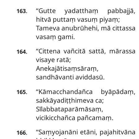
‘‘Gutte
yadatthaṃ pabbajjā,
.
163
hitvā puttaṃ vasuṃ piyaṃ;
Tameva anubrūhehi, mā cittassa
vasaṃ gami.
‘‘Cittena vañcitā sattā, mārassa
.
164
visaye ratā;
Anekajātisaṃsāraṃ,
sandhāvanti aviddasū.
‘‘Kāmacchandañca byāpādaṃ,
.
165
sakkāyadiṭṭhimeva ca;
Sīlabbataparāmāsaṃ,
vicikicchañca pañcamaṃ.
‘‘Saṃyojanāni etāni, pajahitvāna
.
166