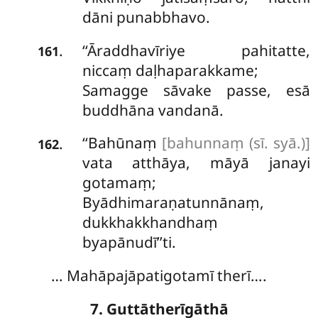
dāni punabbhavo.
‘‘Āraddhavīriye pahitatte,
.
161
niccaṃ daḷhaparakkame;
Samagge sāvake passe, esā
buddhāna vandanā.
‘‘Bahūnaṃ
[bahunnaṃ (sī. syā.)]
.
162
vata atthāya, māyā janayi
gotamaṃ;
Byādhimaraṇatunnānaṃ,
dukkhakkhandhaṃ
byapānudī’’ti.
… Mahāpajāpatigotamī therī….
7. Guttātherīgāthā