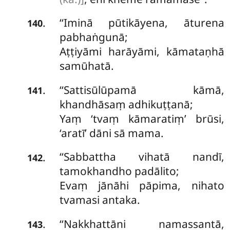
‘‘Iminā pūtikāyena, āturena
.
140
pabhaṅgunā;
Aṭṭiyāmi harāyāmi, kāmataṇhā
samūhatā.
‘‘Sattisūlūpamā kāmā,
.
141
khandhāsaṃ adhikuṭṭanā;
Yaṃ ‘tvaṃ kāmaratiṃ’ brūsi,
‘aratī’ dāni sā mama.
‘‘Sabbattha vihatā nandī,
.
142
tamokhandho padālito;
Evaṃ jānāhi pāpima, nihato
tvamasi antaka.
‘‘Nakkhattāni namassantā,
.
143