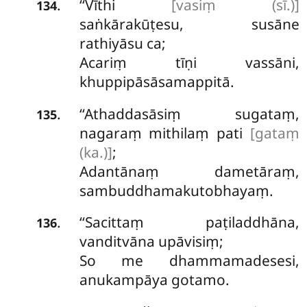
‘‘Vīthi
[vasiṃ (sī.)]
.
134
saṅkārakūṭesu, susāne
rathiyāsu ca;
Acariṃ tīṇi vassāni,
khuppipāsāsamappitā.
‘‘Athaddasāsiṃ
sugataṃ,
.
135
nagaraṃ mithilaṃ pati
[gataṃ
(ka.)]
;
Adantānaṃ dametāraṃ,
sambuddhamakutobhayaṃ.
‘‘Sacittaṃ
paṭiladdhāna,
.
136
vanditvāna upāvisiṃ;
So me dhammamadesesi,
anukampāya gotamo.