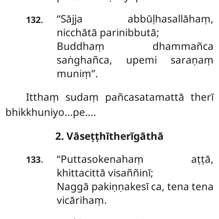
‘‘Sājja abbūḷhasallāhaṃ,
.
132
nicchātā parinibbutā;
Buddhaṃ dhammañca
saṅghañca, upemi saraṇaṃ
muniṃ’’.
Itthaṃ sudaṃ pañcasatamattā therī
bhikkhuniyo…pe….
2. Vāseṭṭhītherīgāthā
‘‘Puttasokenahaṃ aṭṭā,
.
133
khittacittā visaññinī;
Naggā pakiṇṇakesī ca, tena tena
vicārihaṃ.