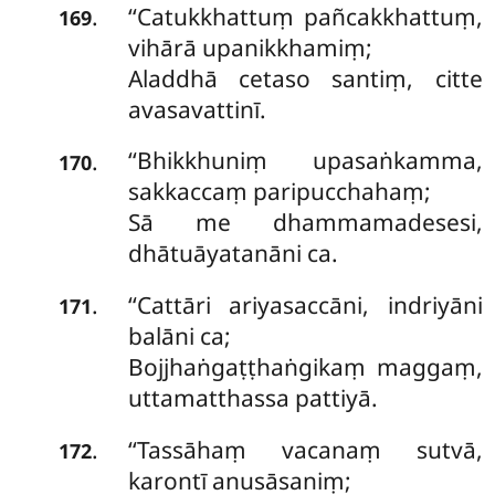
‘‘Catukkhattuṃ pañcakkhattuṃ,
.
169
vihārā upanikkhamiṃ;
Aladdhā cetaso santiṃ, citte
avasavattinī.
‘‘Bhikkhuniṃ
upasaṅkamma,
.
170
sakkaccaṃ paripucchahaṃ;
Sā me dhammamadesesi,
dhātuāyatanāni ca.
‘‘Cattāri
ariyasaccāni, indriyāni
.
171
balāni ca;
Bojjhaṅgaṭṭhaṅgikaṃ maggaṃ,
uttamatthassa pattiyā.
‘‘Tassāhaṃ
vacanaṃ sutvā,
.
172
karontī anusāsaniṃ;