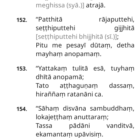
meghissa (syā.)]
atrajā.
‘‘Patthitā rājaputtehi,
.
152
seṭṭhiputtehi gijjhitā
[seṭṭhiputtehi bhijjhitā (sī.)]
;
Pitu me pesayī dūtaṃ, detha
mayhaṃ anopamaṃ.
‘‘Yattakaṃ tulitā esā, tuyhaṃ
.
153
dhītā anopamā;
Tato aṭṭhaguṇaṃ dassaṃ,
hiraññaṃ ratanāni ca.
‘‘Sāhaṃ
disvāna sambuddhaṃ,
.
154
lokajeṭṭhaṃ anuttaraṃ;
Tassa pādāni vanditvā,
ekamantaṃ upāvisiṃ.