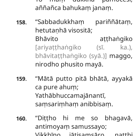
aññañca bahukaṃ janaṃ.
‘‘Sabbadukkhaṃ pariññātaṃ,
.
158
hetutaṇhā visositā;
Bhāvito aṭṭhaṅgiko
[ariyaṭṭhaṅgiko (sī. ka.),
bhāvitaṭṭhaṅgiko (syā.)]
maggo,
nirodho phusito mayā.
‘‘Mātā
putto pitā bhātā, ayyakā
.
159
ca pure ahuṃ;
Yathābhuccamajānantī,
saṃsariṃhaṃ anibbisaṃ.
‘‘Diṭṭho hi me so bhagavā,
.
160
antimoyaṃ samussayo;
Vikkhīṇo jātisaṃsāro, natthi