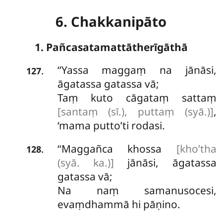
6. Chakkanipāto
1. Pañcasatamattātherīgāthā
‘‘Yassa
maggaṃ na jānāsi,
.
127
āgatassa gatassa vā;
Taṃ
kuto cāgataṃ sattaṃ
[santaṃ (sī.), puttaṃ (syā.)]
,
‘mama putto’ti rodasi.
‘‘Maggañca khossa
[kho’tha
.
128
(syā. ka.)]
jānāsi, āgatassa
gatassa vā;
Na naṃ samanusocesi,
evaṃdhammā hi pāṇino.