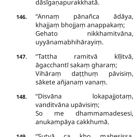
dāsīgaṇapurakkhatā.
‘‘Annaṃ
pānañca ādāya,
.
146
khajjaṃ bhojjaṃ anappakaṃ;
Gehato nikkhamitvāna,
uyyānamabhihārayiṃ.
‘‘Tattha
ramitvā kīḷitvā,
.
147
āgacchantī sakaṃ gharaṃ;
Vihāraṃ daṭṭhuṃ pāvisiṃ,
sākete añjanaṃ vanaṃ.
‘‘Disvāna
lokapajjotaṃ,
.
148
vanditvāna upāvisiṃ;
So me dhammamadesesi,
anukampāya cakkhumā.
‘‘Sutvā ca kho mahesissa,
.
149