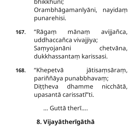
bhikkhunī;
Orambhāgamanīyāni, nayidaṃ
punarehisi.
‘‘Rāgaṃ mānaṃ avijjañca,
.
167
uddhaccañca vivajjiya;
Saṃyojanāni chetvāna,
dukkhassantaṃ karissasi.
‘‘Khepetvā
jātisaṃsāraṃ,
.
168
pariññāya punabbhavaṃ;
Diṭṭheva dhamme nicchātā,
upasantā carissatī’’ti.
… Guttā therī….
8. Vijayātherīgāthā