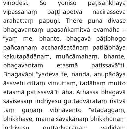
vinodesi. So yoniso paṭisaṅkhāya
vipassanaṃ paṭṭhapetvā nacirasseva
arahattaṃ pāpuṇi. Thero puna divase
bhagavantaṃ upasaṅkamitvā evamāha –
‘‘yaṃ me, bhante, bhagavā pāṭibhogo
pañcannaṃ accharāsatānaṃ paṭilābhāya
kakuṭapādānaṃ, muñcāmahaṃ, bhante,
bhagavantaṃ etasmā paṭissavā’’ti.
Bhagavāpi ‘‘yadeva te, nanda, anupādāya
āsavehi cittaṃ vimuttaṃ, tadāhaṃ mutto
etasmā paṭissavā’’ti āha. Athassa bhagavā
savisesaṃ indriyesu guttadvārataṃ ñatvā
taṃ guṇaṃ vibhāvento ‘‘etadaggaṃ,
bhikkhave, mama sāvakānaṃ bhikkhūnaṃ
indriyesu guttadvārānaṃ yadidaṃ