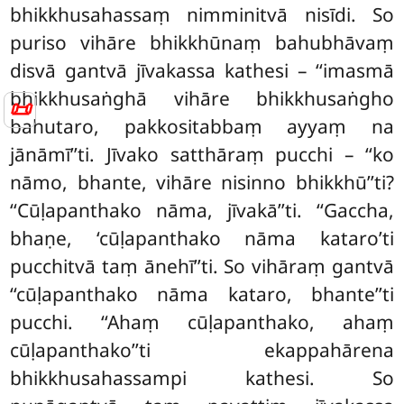
bhikkhusahassaṃ nimminitvā nisīdi. So
puriso vihāre bhikkhūnaṃ bahubhāvaṃ
disvā gantvā jīvakassa kathesi – ‘‘imasmā
bhikkhusaṅghā vihāre bhikkhusaṅgho
📜
bahutaro, pakkositabbaṃ ayyaṃ na
jānāmī’’ti. Jīvako satthāraṃ pucchi – ‘‘ko
nāmo, bhante, vihāre nisinno bhikkhū’’ti?
‘‘Cūḷapanthako nāma, jīvakā’’ti. ‘‘Gaccha,
bhaṇe, ‘cūḷapanthako nāma kataro’ti
pucchitvā taṃ ānehī’’ti. So vihāraṃ gantvā
‘‘cūḷapanthako nāma kataro, bhante’’ti
pucchi. ‘‘Ahaṃ cūḷapanthako, ahaṃ
cūḷapanthako’’ti ekappahārena
bhikkhusahassampi kathesi. So