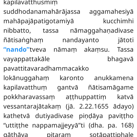
kapilavatthusmiṃ
suddhodanamahārājassa aggamahesiyā
mahāpajāpatigotamiyā kucchimhi
nibbatto, tassa nāmaggahaṇadivase
ñātisaṅghaṃ nandayanto jātoti
‘‘nando’’
tveva nāmaṃ akaṃsu. Tassa
vayappattakāle bhagavā
pavattitavaradhammacakko
lokānuggahaṃ karonto anukkamena
kapilavatthuṃ gantvā ñātisamāgame
pokkharavassaṃ aṭṭhuppattiṃ katvā
vessantarajātakaṃ (jā. 2.22.1655 ādayo)
kathetvā dutiyadivase piṇḍāya paviṭṭho
‘‘uttiṭṭhe nappamajjeyyā’’ti (dha. pa. 168)
gāthāya pitaraṃ sotāpattiphale