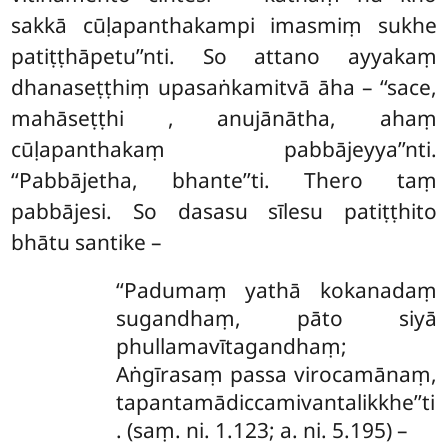
sakkā cūḷapanthakampi imasmiṃ sukhe
patiṭṭhāpetu’’nti. So attano ayyakaṃ
dhanaseṭṭhiṃ upasaṅkamitvā āha – ‘‘sace,
mahāseṭṭhi
, anujānātha, ahaṃ
cūḷapanthakaṃ pabbājeyya’’nti.
‘‘Pabbājetha, bhante’’ti. Thero taṃ
pabbājesi. So dasasu sīlesu patiṭṭhito
bhātu santike –
‘‘Padumaṃ yathā kokanadaṃ
sugandhaṃ, pāto siyā
phullamavītagandhaṃ;
Aṅgīrasaṃ passa virocamānaṃ,
tapantamādiccamivantalikkhe’’ti
. (saṃ. ni. 1.123; a. ni. 5.195) –