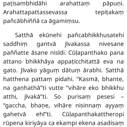
paṭisambhidāhi arahattaṃ pāpuṇi.
Arahattapattassevassa tepiṭakaṃ
pañcābhiññā ca āgamiṃsu.
Satthā ekūnehi pañcabhikkhusatehi
saddhiṃ gantvā jīvakassa nivesane
paññatte āsane nisīdi. Cūḷapanthako pana
attano bhikkhāya appaṭicchitattā eva na
gato. Jīvako yāguṃ dātuṃ
ārabhi. Satthā
hatthena pattaṃ pidahi. ‘‘Kasmā, bhante,
na gaṇhathā’’ti vutte ‘‘vihāre eko bhikkhu
atthi, jīvakā’’ti. So purisaṃ pesesi –
‘‘gaccha, bhaṇe, vihāre nisinnaṃ ayyaṃ
gahetvā ehī’’ti. Cūḷapanthakattheropi
rūpena kiriyāya ca ekampi ekena asadisaṃ