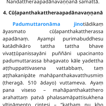
Nandattheraapadānavaṇṇanā samattā.
4. Cūḷapanthakattheraapadānavaṇṇanā
Padumuttaro
nāma jino
tiādikaṃ
āyasmato cūḷapanthakattherassa
apadānaṃ. Ayampi purimabuddhesu
katādhikāro tattha tattha bhave
vivaṭṭūpanissayāni puññāni upacinanto
padumuttarassa bhagavato kāle yadettha
aṭṭhuppattivasena vattabbaṃ, taṃ
aṭṭhakanipāte mahāpanthakavatthusmiṃ
(theragā. 510 ādayo) vuttameva. Ayaṃ
pana viseso – mahāpanthakatthero
arahattaṃ patvā phalasamāpattisukhena
vītināmento cintesi – ‘‘kathaṃ nu kho