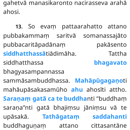
gahetvā manasikaronto nacirasseva arahā
ahosi.
. So
evaṃ pattaarahatto attano
13
pubbakammaṃ saritvā somanassajāto
pubbacaritāpadānaṃ pakāsento
siddhatthassā
tiādimāha. Tattha
siddhatthassa
bhagavato
bhagyasampannassa
sammāsambuddhassa.
Mahāpūgagaṇo
ti
mahāupāsakasamūho
ahu
ahosīti attho.
Saraṇaṃ gatā ca te buddha
nti ‘‘buddhaṃ
saraṇa’’nti gatā bhajiṃsu jāniṃsu vā te
upāsakā.
Tathāgataṃ saddahanti
buddhaguṇaṃ attano cittasantāne