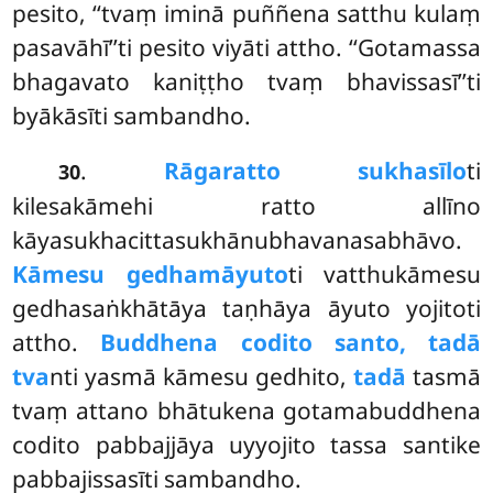
pesito, ‘‘tvaṃ iminā puññena satthu kulaṃ
pasavāhī’’ti pesito viyāti attho. ‘‘Gotamassa
bhagavato kaniṭṭho tvaṃ bhavissasī’’ti
byākāsīti sambandho.
.
Rāgaratto sukhasīlo
ti
30
kilesakāmehi ratto allīno
kāyasukhacittasukhānubhavanasabhāvo.
Kāmesu gedhamāyuto
ti vatthukāmesu
gedhasaṅkhātāya taṇhāya āyuto yojitoti
attho.
Buddhena codito santo, tadā
tva
nti yasmā kāmesu gedhito,
tadā
tasmā
tvaṃ attano bhātukena gotamabuddhena
codito pabbajjāya uyyojito tassa santike
pabbajissasīti sambandho.