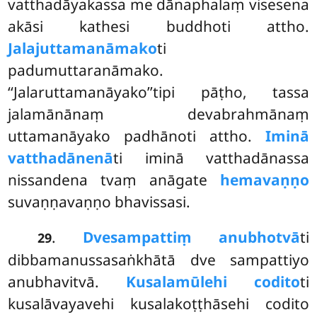
vatthadāyakassa me dānaphalaṃ visesena
akāsi kathesi buddhoti attho.
Jalajuttamanāmako
ti
padumuttaranāmako.
‘‘Jalaruttamanāyako’’tipi pāṭho, tassa
jalamānānaṃ devabrahmānaṃ
uttamanāyako padhānoti attho.
Iminā
vatthadānenā
ti iminā vatthadānassa
nissandena tvaṃ anāgate
hemavaṇṇo
suvaṇṇavaṇṇo bhavissasi.
.
Dve
sampattiṃ anubhotvā
ti
29
dibbamanussasaṅkhātā dve sampattiyo
anubhavitvā.
Kusalamūlehi codito
ti
kusalāvayavehi kusalakoṭṭhāsehi codito