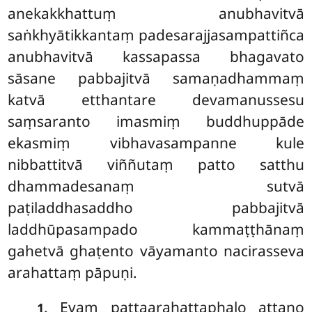
anekakkhattuṃ anubhavitvā
saṅkhyātikkantaṃ padesarajjasampattiñca
anubhavitvā kassapassa bhagavato
sāsane pabbajitvā samaṇadhammaṃ
katvā etthantare devamanussesu
saṃsaranto
imasmiṃ buddhuppāde
ekasmiṃ vibhavasampanne kule
nibbattitvā viññutaṃ patto satthu
dhammadesanaṃ sutvā
paṭiladdhasaddho pabbajitvā
laddhūpasampado kammaṭṭhānaṃ
gahetvā ghaṭento vāyamanto nacirasseva
arahattaṃ pāpuṇi.
. Evaṃ pattaarahattaphalo attano
1