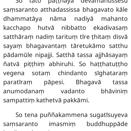
So tato paṭṭhāya devamanussesu
saṃsaranto atthadassissa bhagavato kāle
dhammatāya nāma nadiyā mahanto
kacchapo hutvā nibbatto ekadivasaṃ
satthāraṃ nadiṃ tarituṃ tīre ṭhitaṃ disvā
sayaṃ bhagavantaṃ tāretukāmo satthu
pādamūle nipajji. Satthā tassa ajjhāsayaṃ
ñatvā piṭṭhiṃ abhiruhi. So haṭṭhatuṭṭho
vegena sotaṃ chindanto sīghataraṃ
paratīraṃ pāpesi. Bhagavā tassa
anumodanaṃ vadanto bhāviniṃ
sampattiṃ kathetvā pakkāmi.
So tena puññakammena sugatīsuyeva
saṃsaranto
imasmiṃ buddhuppāde