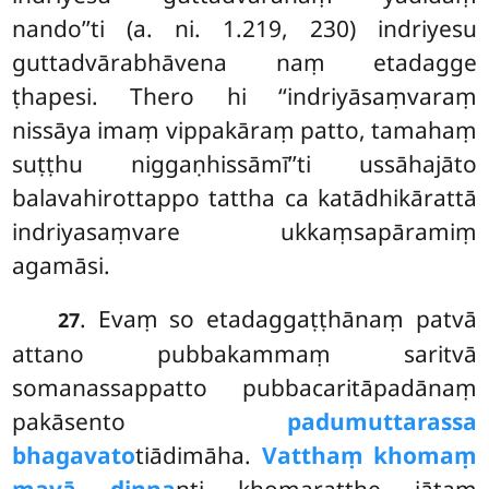
nando’’ti (a. ni. 1.219, 230) indriyesu
guttadvārabhāvena naṃ etadagge
ṭhapesi. Thero hi ‘‘indriyāsaṃvaraṃ
nissāya imaṃ vippakāraṃ patto, tamahaṃ
suṭṭhu niggaṇhissāmī’’ti ussāhajāto
balavahirottappo tattha ca katādhikārattā
indriyasaṃvare ukkaṃsapāramiṃ
agamāsi.
. Evaṃ so etadaggaṭṭhānaṃ patvā
27
attano pubbakammaṃ saritvā
somanassappatto pubbacaritāpadānaṃ
pakāsento
padumuttarassa
bhagavato
tiādimāha.
Vatthaṃ khomaṃ