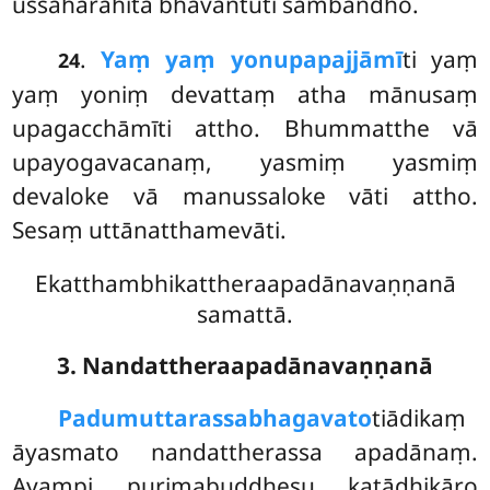
ussāharahitā bhavantūti sambandho.
.
Yaṃ yaṃ yonupapajjāmī
ti yaṃ
24
yaṃ yoniṃ devattaṃ atha mānusaṃ
upagacchāmīti attho. Bhummatthe vā
upayogavacanaṃ, yasmiṃ yasmiṃ
devaloke vā manussaloke vāti attho.
Sesaṃ uttānatthamevāti.
Ekatthambhikattheraapadānavaṇṇanā
samattā.
3. Nandattheraapadānavaṇṇanā
Padumuttarassa
bhagavato
tiādikaṃ
āyasmato nandattherassa apadānaṃ.
Ayampi purimabuddhesu katādhikāro