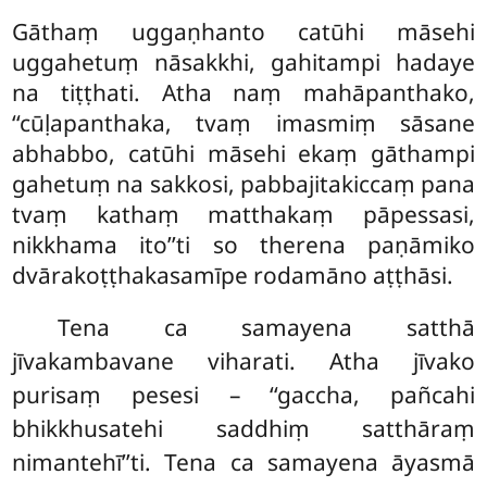
Gāthaṃ uggaṇhanto catūhi māsehi
uggahetuṃ nāsakkhi, gahitampi hadaye
na tiṭṭhati. Atha naṃ mahāpanthako,
‘‘cūḷapanthaka, tvaṃ imasmiṃ sāsane
abhabbo, catūhi māsehi ekaṃ gāthampi
gahetuṃ na sakkosi, pabbajitakiccaṃ pana
tvaṃ kathaṃ matthakaṃ pāpessasi,
nikkhama ito’’ti so therena paṇāmiko
dvārakoṭṭhakasamīpe rodamāno aṭṭhāsi.
Tena ca samayena satthā
jīvakambavane viharati. Atha jīvako
purisaṃ pesesi – ‘‘gaccha, pañcahi
bhikkhusatehi saddhiṃ satthāraṃ
nimantehī’’ti. Tena ca samayena āyasmā