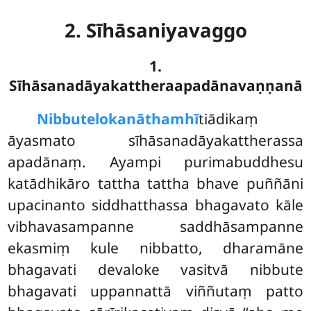
2. Sīhāsaniyavaggo
1.
Sīhāsanadāyakattheraapadānavaṇṇanā
Nibbute
lokanāthamhī
tiādikaṃ
āyasmato sīhāsanadāyakattherassa
apadānaṃ. Ayampi purimabuddhesu
katādhikāro tattha tattha bhave puññāni
upacinanto siddhatthassa bhagavato kāle
vibhavasampanne saddhāsampanne
ekasmiṃ kule nibbatto, dharamāne
bhagavati devaloke vasitvā nibbute
bhagavati uppannattā viññutaṃ patto