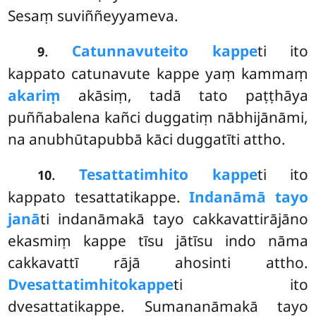
Sesaṃ suviññeyyameva.
.
Catunnavute
ito kappe
ti ito
9
kappato catunavute kappe yaṃ kammaṃ
akariṃ
akāsiṃ, tadā tato paṭṭhāya
puññabalena kañci duggatiṃ nābhijānāmi,
na anubhūtapubbā kāci duggatīti attho.
.
Tesattatimhito kappe
ti ito
10
kappato tesattatikappe.
Indanāmā tayo
janā
ti indanāmakā tayo cakkavattirājāno
ekasmiṃ kappe tīsu jātīsu indo nāma
cakkavattī rājā ahosinti attho.
Dvesattatimhito
kappe
ti ito
dvesattatikappe. Sumananāmakā tayo