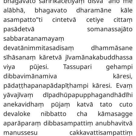
bhagavato sārīrikacetiyaṃ disvā ‘‘aho me
alābhā, bhagavato dharamāne kāle
asampatto’’ti cintetvā cetiye cittaṃ
pasādetvā somanassajāto
sabbaratanamayaṃ
devatānimmitasadisaṃ dhammāsane
sīhāsanaṃ kāretvā jīvamānakabuddhassa
viya pūjesi. Tassupari gehampi
dibbavimānamiva kāresi,
pādaṭṭhapanapādapīṭhampi kāresi. Evaṃ
yāvajīvaṃ dīpadhūpapupphagandhādīhi
anekavidhaṃ pūjaṃ katvā tato cuto
devaloke nibbatto cha kāmasagge
aparāparaṃ dibbasampattiṃ anubhavitvā
manussesu cakkavattisampattiṃ