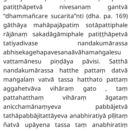
patiṭṭhāpetvā nivesanaṃ gantvā
‘‘dhammañcare sucarita’’nti (dha. pa. 169)
gāthāya mahāpajāpatiṃ sotāpattiphale
rājānaṃ sakadāgāmiphale patiṭṭhāpetvā
tatiyadivase nandakumārassa
abhisekagehapavesanaāvāhamaṅgalesu
vattamānesu piṇḍāya pāvisi. Satthā
nandakumārassa hatthe pattaṃ datvā
maṅgalaṃ vatvā tassa hatthato pattaṃ
aggahetvāva vihāraṃ gato
, taṃ
pattahatthaṃ vihāraṃ āgataṃ
anicchamānaṃyeva pabbājetvā
tathāpabbājitattāyeva anabhiratiyā pīḷitaṃ
ñatvā upāyena tassa taṃ anabhiratiṃ