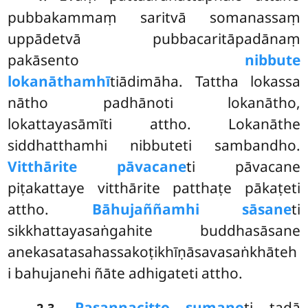
pubbakammaṃ saritvā somanassaṃ
uppādetvā pubbacaritāpadānaṃ
pakāsento
nibbute
lokanāthamhī
tiādimāha. Tattha lokassa
nātho padhānoti lokanātho,
lokattayasāmīti attho. Lokanāthe
siddhatthamhi nibbuteti sambandho.
Vitthārite pāvacane
ti pāvacane
piṭakattaye vitthārite patthaṭe pākaṭeti
attho.
Bāhujaññamhi sāsane
ti
sikkhattayasaṅgahite buddhasāsane
anekasatasahassakoṭikhīṇāsavasaṅkhāteh
i bahujanehi ñāte adhigateti attho.
.
Pasannacitto sumano
ti tadā
2-3