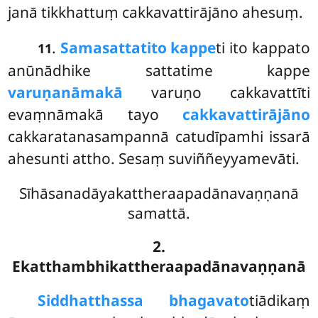
janā tikkhattuṃ cakkavattirājāno ahesuṃ.
.
Samasattatito kappe
ti ito kappato
11
anūnādhike sattatime kappe
varuṇanāmakā
varuṇo cakkavattīti
evaṃnāmakā tayo
cakkavattirājāno
cakkaratanasampannā catudīpamhi issarā
ahesunti attho. Sesaṃ suviññeyyamevāti.
Sīhāsanadāyakattheraapadānavaṇṇanā
samattā.
2.
Ekatthambhikattheraapadānavaṇṇanā
Siddhatthassa bhagavato
tiādikaṃ