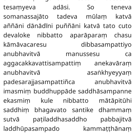
tesaṃyeva adāsi. So teneva
somanassajāto tadeva mūlaṃ katvā
aññāni dānādīni puññāni katvā tato cuto
devaloke nibbatto aparāparaṃ chasu
kāmāvacaresu dibbasampattiyo
anubhavitvā manussesu ca
aggacakkavattisampattiṃ anekavāraṃ
anubhavitvā asaṅkhyeyyaṃ
padesarajjasampattiñca anubhavitvā
imasmiṃ buddhuppāde saddhāsampanne
ekasmiṃ
kule nibbatto mātāpitūhi
saddhiṃ bhagavato santike dhammaṃ
sutvā paṭiladdhasaddho pabbajitvā
laddhūpasampado kammaṭṭhānaṃ