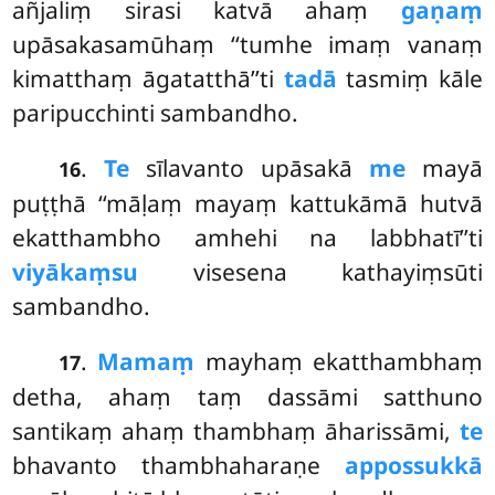
añjaliṃ sirasi katvā ahaṃ
gaṇaṃ
upāsakasamūhaṃ ‘‘tumhe imaṃ vanaṃ
kimatthaṃ āgatatthā’’ti
tadā
tasmiṃ kāle
paripucchinti sambandho.
.
Te
sīlavanto upāsakā
me
mayā
16
puṭṭhā ‘‘māḷaṃ mayaṃ kattukāmā hutvā
ekatthambho amhehi na labbhatī’’ti
viyākaṃsu
visesena kathayiṃsūti
sambandho.
.
Mamaṃ
mayhaṃ ekatthambhaṃ
17
detha, ahaṃ taṃ dassāmi satthuno
santikaṃ ahaṃ thambhaṃ āharissāmi,
te
bhavanto thambhaharaṇe
appossukkā