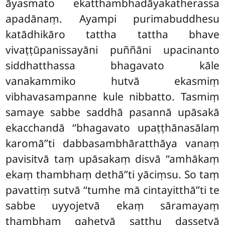
āyasmato ekatthambhadāyakatherassa
apadānaṃ. Ayampi purimabuddhesu
katādhikāro tattha tattha bhave
vivaṭṭūpanissayāni puññāni upacinanto
siddhatthassa bhagavato kāle
vanakammiko hutvā ekasmiṃ
vibhavasampanne kule nibbatto. Tasmiṃ
samaye sabbe saddhā pasannā upāsakā
ekacchandā ‘‘bhagavato upaṭṭhānasālaṃ
karomā’’ti dabbasambhāratthāya vanaṃ
pavisitvā taṃ upāsakaṃ disvā ‘‘amhākaṃ
ekaṃ thambhaṃ dethā’’ti yāciṃsu. So taṃ
pavattiṃ sutvā ‘‘tumhe mā cintayitthā’’ti te
sabbe uyyojetvā ekaṃ sāramayaṃ
thambhaṃ gahetvā satthu dassetvā