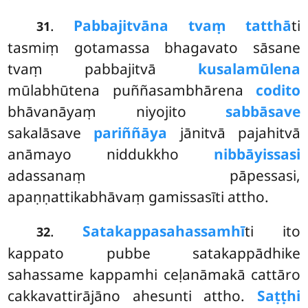
.
Pabbajitvāna tvaṃ tatthā
ti
31
tasmiṃ gotamassa bhagavato sāsane
tvaṃ pabbajitvā
kusalamūlena
mūlabhūtena puññasambhārena
codito
bhāvanāyaṃ niyojito
sabbāsave
sakalāsave
pariññāya
jānitvā pajahitvā
anāmayo niddukkho
nibbāyissasi
adassanaṃ pāpessasi,
apaṇṇattikabhāvaṃ gamissasīti attho.
.
Satakappasahassamhī
ti ito
32
kappato pubbe satakappādhike
sahassame kappamhi ceḷanāmakā cattāro
cakkavattirājāno ahesunti attho.
Saṭṭhi