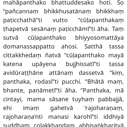
mahāpanthako bhattuddesako hoti. So
‘‘pañcannaṃ bhikkhusatānaṃ bhikkhaṃ
paṭicchathā’’ti vutto ‘‘cūḷapanthakaṃ
ṭhapetvā sesānaṃ paṭicchāmī’’ti āha. Taṃ
sutvā cūḷapanthako bhiyyosomattāya
domanassappatto ahosi. Satthā tassa
cittakkhedaṃ ñatvā ‘‘cūḷapanthako mayā
katena upāyena bujjhissatī’’ti
tassa
avidūraṭṭhāne attānaṃ dassetvā ‘‘kiṃ,
panthaka, rodasī’’ti pucchi. ‘‘Bhātā maṃ,
bhante, paṇāmetī’’ti āha. ‘‘Panthaka, mā
cintayi, mama sāsane
tuyhaṃ pabbajjā,
ehi imaṃ gahetvā ‘rajoharaṇaṃ,
rajoharaṇa’nti manasi karohī’’ti iddhiyā
suddhaṃ coḷakkhaṇḍaṃ abhisaṅkharitvā