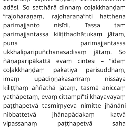
adāsi. So satthārā dinnaṃ coḷakkhaṇḍaṃ
‘‘rajoharaṇaṃ, rajoharaṇa’’nti hatthena
parimajjanto nisīdi. Tassa taṃ
parimajjantassa kiliṭṭhadhātukaṃ jātaṃ,
puna parimajjantassa
ukkhaliparipuñchanasadisaṃ jātaṃ. So
ñāṇaparipākattā evaṃ cintesi – ‘‘idaṃ
coḷakkhaṇḍaṃ pakatiyā parisuddhaṃ,
imaṃ upādiṇṇakasarīraṃ nissāya
kiliṭṭhaṃ aññathā jātaṃ, tasmā aniccaṃ
yathāpetaṃ, evaṃ cittampī’’ti khayavayaṃ
paṭṭhapetvā tasmiṃyeva nimitte jhānāni
nibbattetvā jhānapādakaṃ katvā
vipassanaṃ paṭṭhapetvā saha