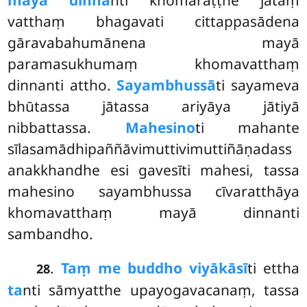
mayā dinna
nti khomaraṭṭhe jātaṃ
vatthaṃ bhagavati cittappasādena
gāravabahumānena mayā
paramasukhumaṃ khomavatthaṃ
dinnanti attho.
Sayambhussā
ti
sayameva
bhūtassa jātassa ariyāya jātiyā
nibbattassa.
Mahesino
ti mahante
sīlasamādhipaññāvimuttivimuttiñāṇadass
anakkhandhe esi gavesīti mahesi, tassa
mahesino sayambhussa cīvaratthāya
khomavatthaṃ mayā dinnanti
sambandho.
.
Taṃ me buddho viyākāsī
ti ettha
28
ta
nti sāmyatthe upayogavacanaṃ, tassa