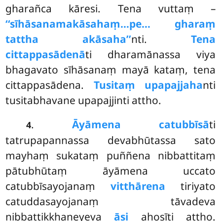
gharañca kāresi. Tena vuttaṃ –
‘‘sīhāsanamakāsahaṃ…pe… gharaṃ
tattha akāsaha’’
nti.
Tena
cittappasādenā
ti dharamānassa viya
bhagavato sīhāsanaṃ mayā kataṃ, tena
cittappasādena.
Tusitaṃ upapajjaha
nti
tusitabhavane upapajjinti attho.
.
Āyāmena catubbīsā
ti
4
tatrupapannassa devabhūtassa sato
mayhaṃ sukataṃ puññena nibbattitaṃ
pātubhūtaṃ āyāmena uccato
catubbīsayojanaṃ
vitthārena
tiriyato
catuddasayojanaṃ tāvadeva
nibbattikkhaṇeyeva
āsi
ahosīti attho.