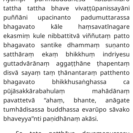
tattha tattha bhave vivaṭṭūpanissayāni
puññāni upacinanto padumuttarassa
bhagavato kāle haṃsavatīnagare
ekasmiṃ kule nibbattitvā viññutaṃ patto
bhagavato santike dhammaṃ suṇanto
satthāraṃ ekaṃ bhikkhuṃ indriyesu
guttadvārānaṃ aggaṭṭhāne ṭhapentaṃ
disvā sayaṃ taṃ ṭhānantaraṃ patthento
bhagavato bhikkhusaṅghassa ca
pūjāsakkārabahulaṃ mahādānaṃ
pavattetvā ‘‘ahaṃ, bhante, anāgate
tumhādisassa buddhassa evarūpo sāvako
bhaveyya’’nti paṇidhānaṃ akāsi.