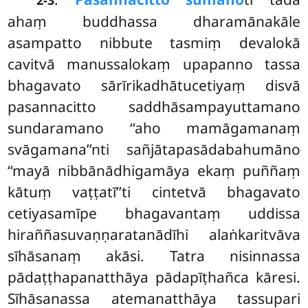
ahaṃ buddhassa dharamānakāle
asampatto nibbute tasmiṃ devalokā
cavitvā manussalokaṃ upapanno tassa
bhagavato sārīrikadhātucetiyaṃ disvā
pasannacitto saddhāsampayuttamano
sundaramano ‘‘aho mamāgamanaṃ
svāgamana’’nti sañjātapasādabahumāno
‘‘mayā nibbānādhigamāya ekaṃ puññaṃ
kātuṃ vaṭṭatī’’ti cintetvā bhagavato
cetiyasamīpe bhagavantaṃ uddissa
hiraññasuvaṇṇaratanādīhi alaṅkaritvāva
sīhāsanaṃ akāsi. Tatra nisinnassa
pādaṭṭhapanatthāya pādapīṭhañca kāresi.
Sīhāsanassa atemanatthāya tassupari