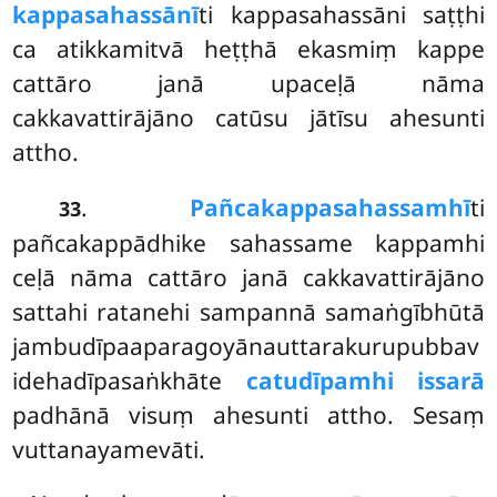
kappasahassānī
ti kappasahassāni saṭṭhi
ca atikkamitvā heṭṭhā ekasmiṃ kappe
cattāro janā upaceḷā nāma
cakkavattirājāno catūsu jātīsu ahesunti
attho.
.
Pañcakappasahassamhī
ti
33
pañcakappādhike sahassame kappamhi
ceḷā nāma cattāro janā cakkavattirājāno
sattahi ratanehi sampannā samaṅgībhūtā
jambudīpaaparagoyānauttarakurupubbav
idehadīpasaṅkhāte
catudīpamhi issarā
padhānā visuṃ ahesunti attho. Sesaṃ
vuttanayamevāti.