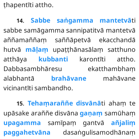
ṭhapentīti attho.
.
Sabbe saṅgamma mantetvā
ti
14
sabbe samāgamma sannipatitvā mantetvā
aññamaññaṃ saññāpetvā ekacchandā
hutvā
māḷaṃ
upaṭṭhānasālaṃ satthuno
atthāya
kubbanti
karontīti attho.
Dabbasambhāresu ekatthambhaṃ
alabhantā
brahāvane
mahāvane
vicinantīti sambandho.
.
Tehaṃ
araññe disvānā
ti ahaṃ te
15
upāsake araññe disvāna
gaṇaṃ
samūhaṃ
upagamma
samīpaṃ gantvā
añjaliṃ
paggahetvāna
dasaṅgulisamodhānaṃ