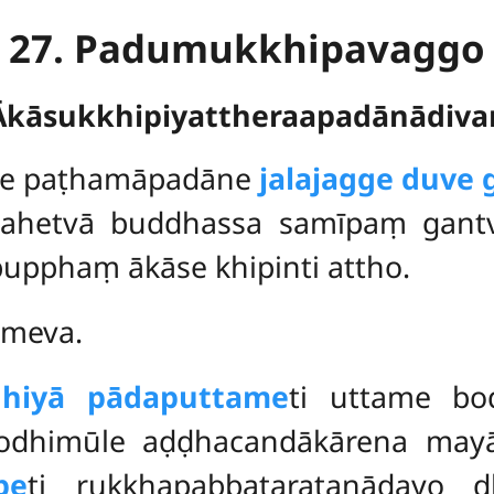
27. Padumukkhipavaggo
 Ākāsukkhipiyattheraapadānādiv
ge paṭhamāpadāne
jalajagge duve
gahetvā buddhassa samīpaṃ gan
upphaṃ ākāse khipinti attho.
ameva.
dhiyā pādaputtame
ti uttame bo
odhimūle aḍḍhacandākārena mayā 
pe
ti rukkhapabbataratanādayo dh