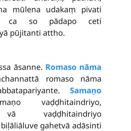
tena mūlena udakaṃ pivati
ruho ca so pādapo ceti
pūjitanti attho.
assa āsanne.
Romaso nāma
añchannattā romaso nāma
bbatapariyante.
Samaṇo
aṇo vaḍḍhitaindriyo,
 vā vaḍḍhitaindriyo
iḷāliāluve gahetvā adāsinti