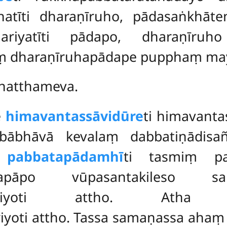
ahatīti dharaṇīruho, pādasaṅkhā
thariyatīti pādapo, dharaṇī
ṃ dharaṇīruhapādape pupphaṃ mayā 
natthameva.
e
himavantassāvidūre
ti himavant
mbābhāvā kevalaṃ dabbatiṇādis
 pabbatapādamhī
ti
tasmiṃ pa
pāpo vūpasantakileso sam
yādiindriyoti attho. Atha
iyoti attho. Tassa samaṇassa ahaṃ b