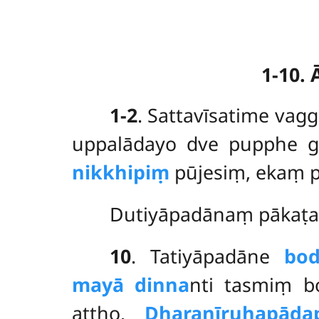
1-10.
1-2
. Sattavīsatime
vag
uppalādayo dve pupphe 
nikkhipiṃ
pūjesiṃ, ekaṃ p
Dutiyāpadānaṃ pākaṭ
10
. Tatiyāpadāne
bo
mayā dinna
nti tasmiṃ b
attho.
Dharaṇīruhapāda