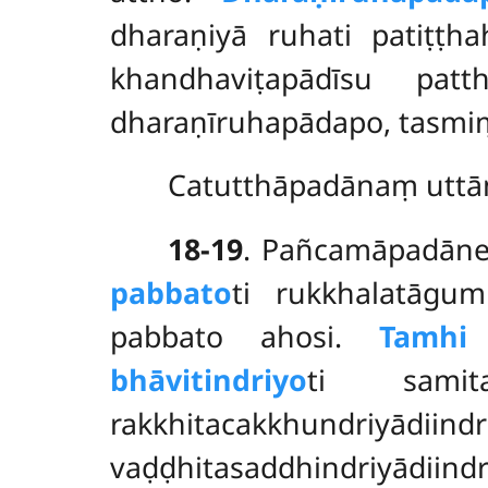
dharaṇiyā ruhati patiṭṭh
khandhaviṭapādīsu pat
dharaṇīruhapādapo, tasmi
Catutthāpadānaṃ uttā
18-19
. Pañcamāpadān
pabbato
ti rukkhalatāgu
pabbato ahosi.
Tamhi
bhāvitindriyo
ti samita
rakkhitacakkhundri
vaḍḍhitasaddhindriyādiindr