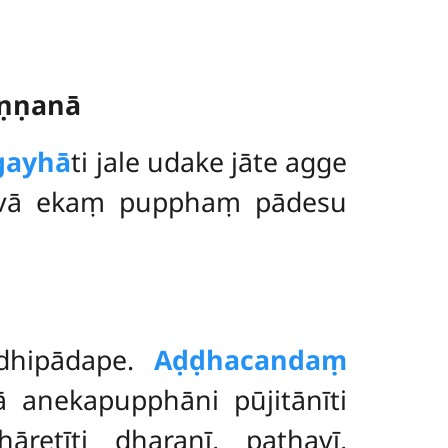
aṇṇanā
 gayhā
ti jale udake jāte agge
tvā ekaṃ pupphaṃ pādesu
dhipādape.
Aḍḍhacandaṃ
anekapupphāni pūjitānīti
āretīti dharaṇī, pathavī,