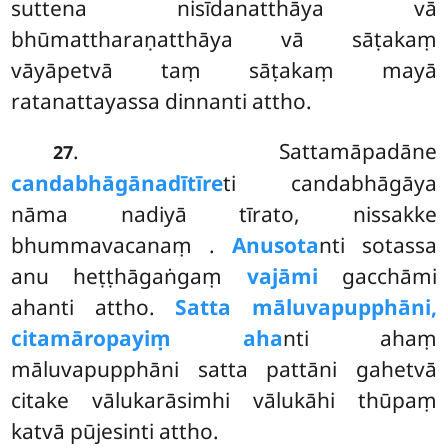
suttena nisīdanatthāya vā
bhūmattharaṇatthāya vā sāṭakaṃ
vāyāpetvā taṃ sāṭakaṃ mayā
ratanattayassa dinnanti attho.
. Sattamāpadāne
27
candabhāgānadītīre
ti candabhāgāya
nāma nadiyā tīrato, nissakke
bhummavacanaṃ
.
Anusota
nti sotassa
anu heṭṭhāgaṅgaṃ
vajāmi
gacchāmi
ahanti attho.
Satta māluvapupphāni,
citamāropayiṃ aha
nti ahaṃ
māluvapupphāni satta pattāni gahetvā
citake vālukarāsimhi vālukāhi thūpaṃ
katvā pūjesinti attho.