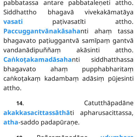
pabbatassa antare pabbataleṇeti attho.
Siddhattho bhagavā vivekakāmatāya
vasati
paṭivasatīti attho.
Paccuggantvānakāsaha
nti ahaṃ tassa
bhagavato paṭiuggantvā samīpaṃ gantvā
vandanādipuññaṃ akāsinti attho.
Caṅkoṭakamadāsaha
nti siddhatthassa
bhagavato ahaṃ pupphabharitaṃ
caṅkoṭakaṃ kadambaṃ adāsiṃ pūjesinti
attho.
. Catutthāpadāne
14
akakkasacittassāthā
ti apharusacittassa,
atha
-saddo padapūraṇe.