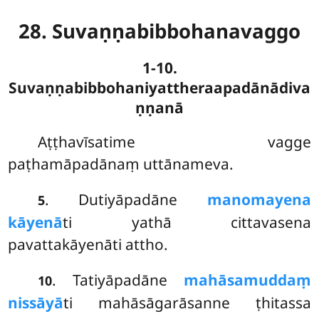
28. Suvaṇṇabibbohanavaggo
1-10.
Suvaṇṇabibbohaniyattheraapadānādiva
ṇṇanā
Aṭṭhavīsatime
vagge
paṭhamāpadānaṃ uttānameva.
. Dutiyāpadāne
manomayena
5
kāyenā
ti yathā cittavasena
pavattakāyenāti attho.
. Tatiyāpadāne
mahāsamuddaṃ
10
nissāyā
ti mahāsāgarāsanne ṭhitassa