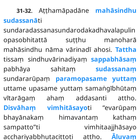
. Aṭṭhamāpadāne
mahāsindhu
31-32
sudassanā
ti
sundaradassanasundarodakadhavalapulin
opasobhitattā suṭṭhu manoharā
mahāsindhu nāma vārinadī ahosi.
Tattha
tissaṃ sindhuvārinadiyaṃ
sappabhāsaṃ
pabhāya sahitaṃ
sudassanaṃ
sundararūpaṃ
paramopasame yuttaṃ
uttame upasame yuttaṃ samaṅgībhūtaṃ
vītarāgaṃ ahaṃ addasanti attho.
Disvāhaṃ vimhitāsayo
ti
‘‘evarūpaṃ
bhayānakaṃ himavantaṃ kathaṃ
sampatto’’ti vimhitaajjhāsayo
acchariyabbhutacittoti attho.
Āluvaṃ