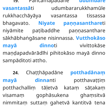
. Pañcamāpadāne
udumbare
19
vasantassā
ti udumbararukkhamūle
rukkhacchāyāya vasantassa tissassa
bhagavato.
Niyate paṇṇasanthare
ti
niyāmite paṭibaddhe paṇṇasanthare
sākhābhaṅgāsane nisinnassa.
Vutthokāso
mayā dinno
ti vivittokāse
maṇḍapadvārādīhi pihitokāso mayā dinno
sampāditoti attho.
. Chaṭṭhāpadāne
potthadānaṃ
24
mayā dinna
nti potthavaṭṭiṃ
potthachalliṃ tāḷetvā kataṃ sāṭakaṃ
visamaṃ gophāsukena ghaṃsitvā
nimmitaṃ suttaṃ gahetvā kantitvā tena