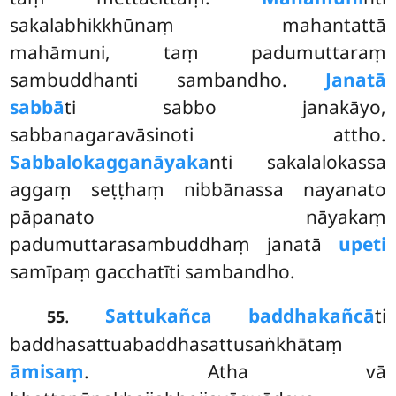
sakalabhikkhūnaṃ mahantattā
mahāmuni, taṃ padumuttaraṃ
sambuddhanti
sambandho.
Janatā
sabbā
ti sabbo janakāyo,
sabbanagaravāsinoti attho.
Sabbalokagganāyaka
nti sakalalokassa
aggaṃ seṭṭhaṃ nibbānassa nayanato
pāpanato nāyakaṃ
padumuttarasambuddhaṃ janatā
upeti
samīpaṃ gacchatīti sambandho.
.
Sattukañca baddhakañcā
ti
55
baddhasattuabaddhasattusaṅkhātaṃ
āmisaṃ
. Atha vā