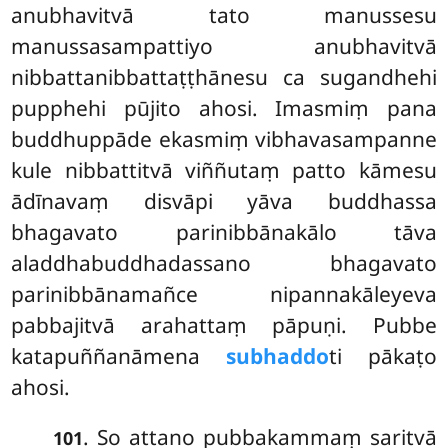
anubhavitvā tato manussesu
manussasampattiyo anubhavitvā
nibbattanibbattaṭṭhānesu ca sugandhehi
pupphehi pūjito ahosi. Imasmiṃ pana
buddhuppāde ekasmiṃ vibhavasampanne
kule nibbattitvā viññutaṃ patto kāmesu
ādīnavaṃ disvāpi yāva buddhassa
bhagavato parinibbānakālo tāva
aladdhabuddhadassano bhagavato
parinibbānamañce nipannakāleyeva
pabbajitvā arahattaṃ pāpuṇi. Pubbe
katapuññanāmena
subhaddo
ti pākaṭo
ahosi.
. So attano pubbakammaṃ saritvā
101