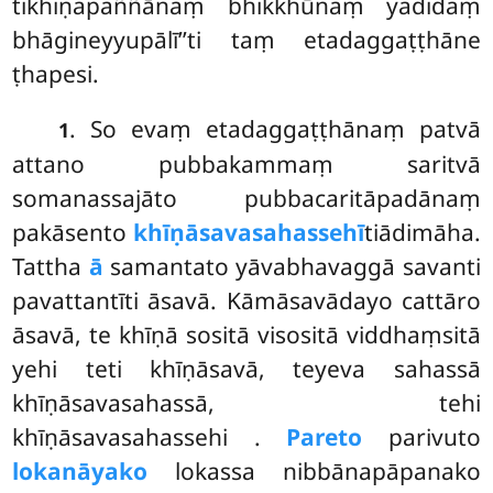
tikhiṇapaññānaṃ bhikkhūnaṃ yadidaṃ
bhāgineyyupālī’’ti taṃ etadaggaṭṭhāne
ṭhapesi.
. So
evaṃ etadaggaṭṭhānaṃ patvā
1
attano pubbakammaṃ saritvā
somanassajāto pubbacaritāpadānaṃ
pakāsento
khīṇāsavasahassehī
tiādimāha.
Tattha
ā
samantato yāvabhavaggā savanti
pavattantīti āsavā. Kāmāsavādayo cattāro
āsavā, te khīṇā sositā visositā viddhaṃsitā
yehi teti khīṇāsavā, teyeva sahassā
khīṇāsavasahassā, tehi
khīṇāsavasahassehi
.
Pareto
parivuto
lokanāyako
lokassa nibbānapāpanako