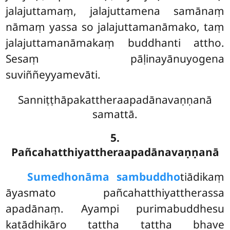
jalajuttamaṃ, jalajuttamena samānaṃ
nāmaṃ yassa so jalajuttamanāmako, taṃ
jalajuttamanāmakaṃ buddhanti attho.
Sesaṃ pāḷinayānuyogena
suviññeyyamevāti.
Sanniṭṭhāpakattheraapadānavaṇṇanā
samattā.
5.
Pañcahatthiyattheraapadānavaṇṇanā
Sumedho
nāma sambuddho
tiādikaṃ
āyasmato pañcahatthiyattherassa
apadānaṃ. Ayampi purimabuddhesu
katādhikāro tattha tattha bhave