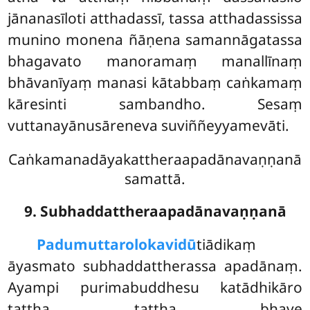
jānanasīloti atthadassī, tassa atthadassissa
munino monena ñāṇena samannāgatassa
bhagavato manoramaṃ manallīnaṃ
bhāvanīyaṃ manasi kātabbaṃ caṅkamaṃ
kāresinti sambandho. Sesaṃ
vuttanayānusāreneva suviññeyyamevāti.
Caṅkamanadāyakattheraapadānavaṇṇanā
samattā.
9. Subhaddattheraapadānavaṇṇanā
Padumuttaro
lokavidū
tiādikaṃ
āyasmato subhaddattherassa apadānaṃ.
Ayampi purimabuddhesu katādhikāro
tattha tattha bhave