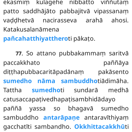
ekasmiṃ kulagehe nibbatto viññutaṃ
patto saddhājāto pabbajitvā
vipassanaṃ
vaḍḍhetvā nacirasseva arahā ahosi.
Katakusalanāmena
pañcahatthiyatthero
ti pākaṭo.
. So attano pubbakammaṃ saritvā
77
paccakkhato paññāya
diṭṭhapubbacaritāpadānaṃ pakāsento
sumedho nāma sambuddho
tiādimāha.
Tattha
sumedho
ti sundarā medhā
catusaccapaṭivedhapaṭisambhidādayo
paññā yassa so bhagavā sumedho
sambuddho
antarāpaṇe
antaravīthiyaṃ
gacchatīti sambandho.
Okkhittacakkhū
ti