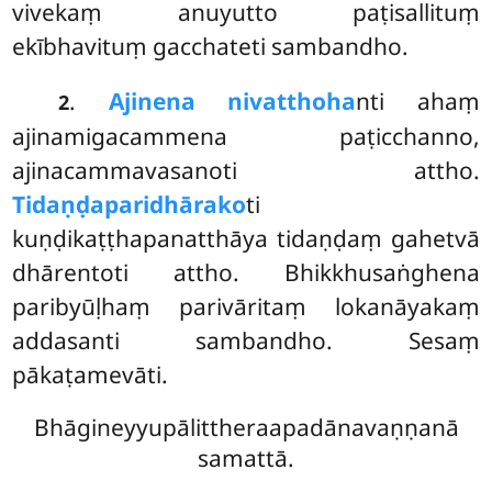
vivekaṃ anuyutto paṭisallituṃ
ekībhavituṃ gacchateti sambandho.
.
Ajinena nivatthoha
nti ahaṃ
2
ajinamigacammena paṭicchanno,
ajinacammavasanoti attho.
Tidaṇḍaparidhārako
ti
kuṇḍikaṭṭhapanatthāya tidaṇḍaṃ gahetvā
dhārentoti attho. Bhikkhusaṅghena
paribyūḷhaṃ parivāritaṃ lokanāyakaṃ
addasanti sambandho. Sesaṃ
pākaṭamevāti.
Bhāgineyyupālittheraapadānavaṇṇanā
samattā.