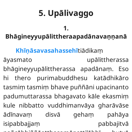
5. Upālivaggo
1.
Bhāgineyyupālittheraapadānavaṇṇanā
Khīṇāsavasahassehī
tiādikaṃ
āyasmato upālittherassa
bhāgineyyupālittherassa apadānaṃ. Eso
hi thero purimabuddhesu katādhikāro
tasmiṃ tasmiṃ bhave puññāni upacinanto
padumuttarassa bhagavato kāle ekasmiṃ
kule nibbatto vuddhimanvāya gharāvāse
ādīnavaṃ disvā gehaṃ pahāya
isipabbajjaṃ pabbajitvā