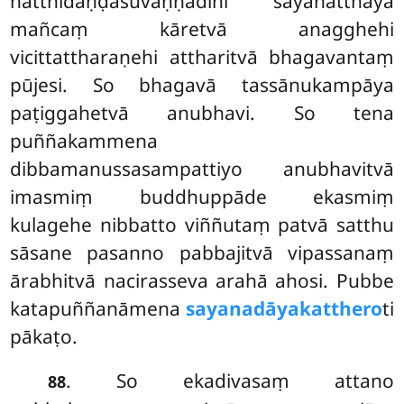
hatthidaṇḍasuvaṇṇādīhi sayanatthāya
mañcaṃ kāretvā anagghehi
vicittattharaṇehi attharitvā bhagavantaṃ
pūjesi. So bhagavā tassānukampāya
paṭiggahetvā anubhavi. So tena
puññakammena
dibbamanussasampattiyo anubhavitvā
imasmiṃ buddhuppāde ekasmiṃ
kulagehe nibbatto viññutaṃ patvā satthu
sāsane pasanno pabbajitvā vipassanaṃ
ārabhitvā nacirasseva arahā ahosi. Pubbe
katapuññanāmena
sayanadāyakatthero
ti
pākaṭo.
. So
ekadivasaṃ attano
88