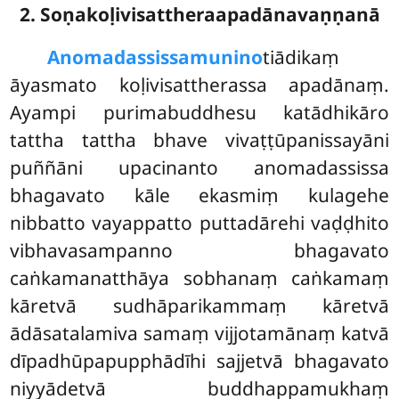
2. Soṇakoḷivisattheraapadānavaṇṇanā
Anomadassissa
munino
tiādikaṃ
āyasmato koḷivisattherassa apadānaṃ.
Ayampi purimabuddhesu katādhikāro
tattha tattha bhave vivaṭṭūpanissayāni
puññāni upacinanto anomadassissa
bhagavato kāle ekasmiṃ kulagehe
nibbatto vayappatto puttadārehi vaḍḍhito
vibhavasampanno bhagavato
caṅkamanatthāya sobhanaṃ caṅkamaṃ
kāretvā sudhāparikammaṃ kāretvā
ādāsatalamiva samaṃ vijjotamānaṃ katvā
dīpadhūpapupphādīhi sajjetvā bhagavato
niyyādetvā buddhappamukhaṃ