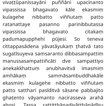
vivaṭṭūpanissayāni puññāni upacinanto
vipassissa bhagavato kāle ekasmiṃ
kulagehe nibbatto viññutaṃ patto
ratanattaye pasanno parinibbutassa
vipassissa bhagavato citakaṃ
padumapupphehi pūjesi. So teneva
cittappasādena yāvatāyukaṃ ṭhatvā tato
sugatīsuyeva saṃsaranto dibbasampattiṃ
manussasampattiñcāti dve sampattiyo
anekakkhattuṃ anubhavitvā imasmiṃ
amhākaṃ sammāsambuddhakāle
ekasmiṃ kulagehe nibbatto viññutaṃ
patto satthari pasīditvā sāsane pabbajito
ghaṭento vāyamanto nacirasseva arahā
ahosi. Tassa rattiṭṭhānadivāṭṭhānādīsu