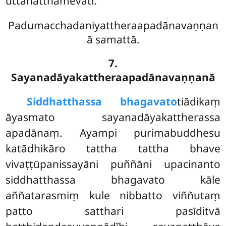
uttānatthamevāti.
Padumacchadaniyattheraapadānavaṇṇan
ā samattā.
7.
Sayanadāyakattheraapadānavaṇṇanā
Siddhatthassa bhagavato
tiādikaṃ
āyasmato sayanadāyakattherassa
apadānaṃ. Ayampi purimabuddhesu
katādhikāro tattha tattha bhave
vivaṭṭūpanissayāni puññāni upacinanto
siddhatthassa bhagavato kāle
aññatarasmiṃ kule nibbatto viññutaṃ
patto satthari pasīditvā