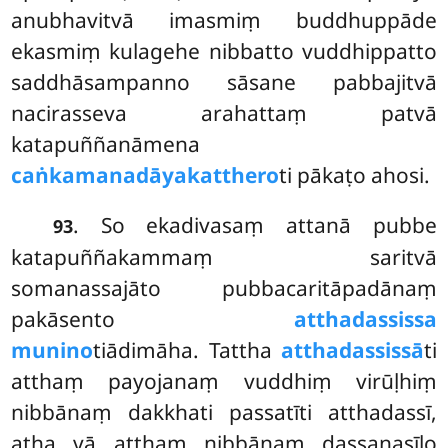
anubhavitvā imasmiṃ buddhuppāde
ekasmiṃ kulagehe nibbatto vuddhippatto
saddhāsampanno sāsane pabbajitvā
nacirasseva arahattaṃ patvā
katapuññanāmena
caṅkamanadāyakatthero
ti pākaṭo ahosi.
. So ekadivasaṃ attanā pubbe
93
katapuññakammaṃ saritvā
somanassajāto pubbacaritāpadānaṃ
pakāsento
atthadassissa
munino
tiādimāha. Tattha
atthadassissā
ti
atthaṃ payojanaṃ vuddhiṃ virūḷhiṃ
nibbānaṃ dakkhati passatīti atthadassī,
atha vā atthaṃ nibbānaṃ dassanasīlo