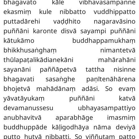
bhagavato kāle vibhavasampanne
ekasmiṃ kule nibbatto vuddhippatto
puttadārehi vaḍḍhito nagaravāsino
puññāni karonte disvā sayampi puññāni
kātukāmo
buddhappamukhaṃ
bhikkhusaṅghaṃ nimantetvā
thūlapaṭalikādianekāni mahārahāni
sayanāni paññāpetvā tattha nisinne
bhagavati sasaṅghe paṇītenāhārena
bhojetvā mahādānaṃ adāsi. So evaṃ
yāvatāyukaṃ puññāni katvā
devamanussesu ubhayasampattiyo
anubhavitvā aparabhāge imasmiṃ
buddhuppāde kāḷigodhāya nāma deviyā
putto hutvā nibbatti. So viññutaṃ patto