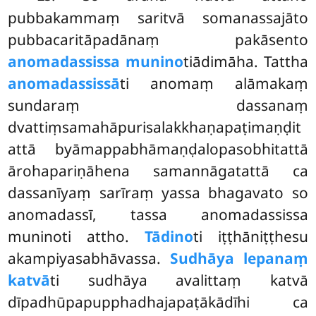
pubbakammaṃ saritvā somanassajāto
pubbacaritāpadānaṃ pakāsento
anomadassissa munino
tiādimāha. Tattha
anomadassissā
ti anomaṃ alāmakaṃ
sundaraṃ dassanaṃ
dvattiṃsamahāpurisalakkhaṇapaṭimaṇḍit
attā byāmappabhāmaṇḍalopasobhitattā
ārohapariṇāhena samannāgatattā ca
dassanīyaṃ sarīraṃ yassa bhagavato so
anomadassī, tassa anomadassissa
muninoti attho.
Tādino
ti iṭṭhāniṭṭhesu
akampiyasabhāvassa.
Sudhāya lepanaṃ
katvā
ti
sudhāya avalittaṃ katvā
dīpadhūpapupphadhajapaṭākādīhi ca