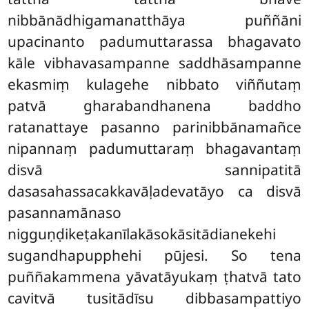
nibbānādhigamanatthāya puññāni
upacinanto padumuttarassa bhagavato
kāle vibhavasampanne
saddhāsampanne
ekasmiṃ kulagehe nibbato viññutaṃ
patvā gharabandhanena baddho
ratanattaye pasanno parinibbānamañce
nipannaṃ padumuttaraṃ bhagavantaṃ
disvā sannipatitā
dasasahassacakkavāḷadevatāyo ca disvā
pasannamānaso
nigguṇḍikeṭakanīlakāsokāsitādianekehi
sugandhapupphehi pūjesi. So tena
puññakammena yāvatāyukaṃ ṭhatvā tato
cavitvā tusitādīsu dibbasampattiyo