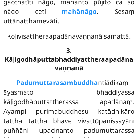
gacchatīti nāgo, mahanto pūjito ca so
nāgo ceti
mahānāgo
. Sesaṃ
uttānatthamevāti.
Koḷivisattheraapadānavaṇṇanā samattā.
3.
Kāḷigodhāputtabhaddiyattheraapadāna
vaṇṇanā
Padumuttarasambuddha
ntiādikaṃ
āyasmato bhaddiyassa
kāḷigodhāputtattherassa apadānaṃ.
Ayampi purimabuddhesu katādhikāro
tattha tattha bhave vivaṭṭūpanissayāni
puññāni upacinanto
padumuttarassa