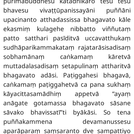
purimabuddhesu katādhikāro tesu tesu
bhavesu vivaṭṭūpanissayāni puññāni
upacinanto atthadassissa bhagavato kāle
ekasmiṃ kulagehe nibbatto viññutaṃ
patto satthari pasīditvā uccavatthukaṃ
sudhāparikammakataṃ rajatarāsisadisaṃ
sobhamānaṃ caṅkamaṃ kāretvā
muttadalasadisaṃ setapulinaṃ attharitvā
bhagavato adāsi. Paṭiggahesi bhagavā,
caṅkamaṃ paṭiggahetvā ca pana sukhaṃ
kāyacittasamādhiṃ appetvā ‘‘ayaṃ
anāgate gotamassa bhagavato sāsane
sāvako bhavissatī’’ti byākāsi. So tena
puññakammena devamanussesu
aparāparaṃ saṃsaranto dve sampattiyo