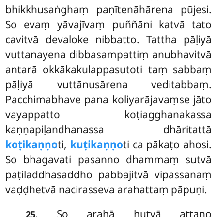
bhikkhusaṅghaṃ paṇītenāhārena pūjesi.
So evaṃ yāvajīvaṃ puññāni katvā tato
cavitvā devaloke nibbatto. Tattha pāḷiyā
vuttanayena dibbasampattiṃ anubhavitvā
antarā okkākakulappasutoti taṃ sabbaṃ
pāḷiyā vuttānusārena veditabbaṃ.
Pacchimabhave pana koliyarājavaṃse jāto
vayappatto koṭiagghanakassa
kaṇṇapiḷandhanassa dhāritattā
koṭikaṇṇo
ti,
kuṭikaṇṇo
ti ca pākaṭo ahosi.
So bhagavati pasanno
dhammaṃ sutvā
paṭiladdhasaddho pabbajitvā vipassanaṃ
vaḍḍhetvā nacirasseva arahattaṃ pāpuṇi.
. So arahā hutvā attano
25