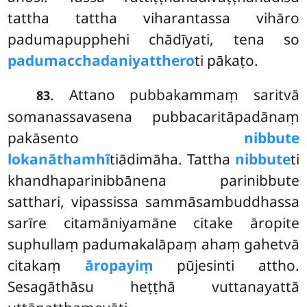
tattha tattha viharantassa vihāro
padumapupphehi chādīyati, tena so
padumacchadaniyatthero
ti pākaṭo.
. Attano pubbakammaṃ saritvā
83
somanassavasena pubbacaritāpadānaṃ
pakāsento
nibbute
lokanāthamhī
tiādimāha. Tattha
nibbute
ti
khandhaparinibbānena parinibbute
satthari, vipassissa sammāsambuddhassa
sarīre citamāniyamāne citake āropite
suphullaṃ padumakalāpaṃ ahaṃ gahetvā
citakaṃ
āropayiṃ
pūjesinti attho.
Sesagāthāsu heṭṭhā vuttanayattā