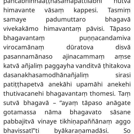
pañcābhiññāaṭṭhasamāpattilābhī hutvā
himavante vāsaṃ kappesi. Tasmiṃ
samaye padumuttaro bhagavā
vivekakāmo himavantaṃ pāvisi. Tāpaso
bhagavantaṃ puṇṇacandamiva
virocamānaṃ dūratova disvā
pasannamānaso ajinacammaṃ aṃse
katvā añjaliṃ paggayha vanditvā ṭhitakova
dasanakhasamodhānañjaliṃ sirasi
patiṭṭhapetvā anekāhi upamāhi anekehi
thutivacanehi bhagavantaṃ thomesi. Taṃ
sutvā bhagavā – ‘‘ayaṃ tāpaso anāgate
gotamassa nāma bhagavato sāsane
pabbajitvā vinaye tikhiṇapaññānaṃ aggo
bhavissatī’’ti byākaraṇamadāsi. So