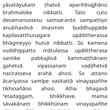
yāvatāyukaṃ ṭhatvā aparihīnajjhāno
brahmaloke nibbatti. Tato cuto
devamanussesu saṃsaranto sampattiyo
anubhavitvā imasmiṃ buddhuppāde
kapilavatthunagare upālittherassa
bhāgineyyo hutvā nibbatti. So kamena
vuddhippatto mātulassa upālittherasa
santike pabbajitvā kammaṭṭhānaṃ
gahetvā vipassanaṃ vaḍḍhetvā
nacirasseva arahā ahosi. So attano
ācariyassa samīpe vasitattā vinayapañhe
tikhiṇañāṇo ahosi. Atha bhagavā
‘‘etadaggaṃ, bhikkhave, mama
sāvakānaṃ bhikkhūnaṃ vinayapañhe