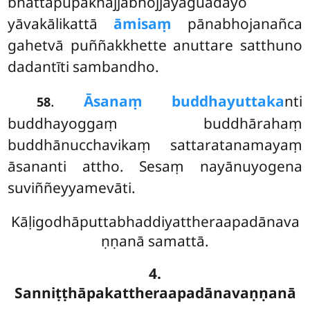
bhattapūpakhajjabhojjayāguādayo
yāvakālikattā
āmisaṃ
pānabhojanañca
gahetvā puññakkhette anuttare satthuno
dadantīti sambandho.
.
Āsanaṃ buddhayuttaka
nti
58
buddhayoggaṃ buddhārahaṃ
buddhānucchavikaṃ sattaratanamayaṃ
āsananti attho. Sesaṃ nayānuyogena
suviññeyyamevāti.
Kāḷigodhāputtabhaddiyattheraapadānava
ṇṇanā samattā.
4.
Sanniṭṭhāpakattheraapadānavaṇṇanā