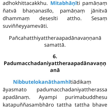
adhokhittacakkhu.
Mitabhāṇī
ti pamāṇaṃ
ñatvā bhaṇanasīlo, pamāṇaṃ jānitvā
dhammaṃ desesīti attho. Sesaṃ
suviññeyyamevāti.
Pañcahatthiyattheraapadānavaṇṇanā
samattā.
6.
Padumacchadaniyattheraapadānavaṇṇ
anā
Nibbute
lokanāthamhī
tiādikaṃ
āyasmato padumacchadaniyattherassa
apadānaṃ. Ayampi purimabuddhesu
katapuññasambhāro tattha tattha bhave