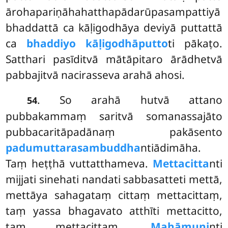
ārohapariṇāhahatthapādarūpasampattiyā
bhaddattā ca kāḷigodhāya deviyā puttattā
ca
bhaddiyo kāḷigodhāputto
ti pākaṭo.
Satthari pasīditvā mātāpitaro ārādhetvā
pabbajitvā nacirasseva arahā ahosi.
. So arahā hutvā attano
54
pubbakammaṃ saritvā somanassajāto
pubbacaritāpadānaṃ pakāsento
padumuttarasambuddha
ntiādimāha.
Taṃ heṭṭhā vuttatthameva.
Mettacitta
nti
mijjati sinehati nandati sabbasatteti mettā,
mettāya sahagataṃ cittaṃ mettacittaṃ,
taṃ yassa bhagavato atthīti mettacitto,
taṃ mettacittaṃ.
Mahāmuni
nti