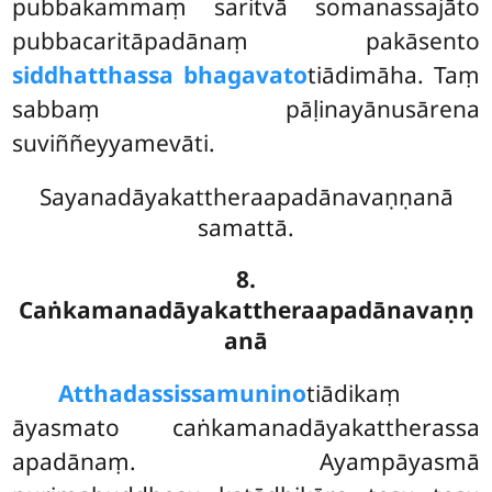
pubbakammaṃ saritvā somanassajāto
pubbacaritāpadānaṃ pakāsento
siddhatthassa bhagavato
tiādimāha. Taṃ
sabbaṃ pāḷinayānusārena
suviññeyyamevāti.
Sayanadāyakattheraapadānavaṇṇanā
samattā.
8.
Caṅkamanadāyakattheraapadānavaṇṇ
anā
Atthadassissa
munino
tiādikaṃ
āyasmato caṅkamanadāyakattherassa
apadānaṃ. Ayampāyasmā