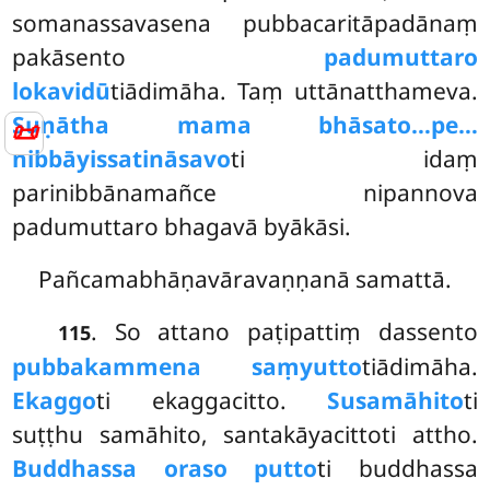
somanassavasena pubbacaritāpadānaṃ
pakāsento
padumuttaro
lokavidū
tiādimāha. Taṃ uttānatthameva.
Suṇātha mama bhāsato…pe…
📜
nibbāyissatināsavo
ti idaṃ
parinibbānamañce nipannova
padumuttaro bhagavā byākāsi.
Pañcamabhāṇavāravaṇṇanā samattā.
. So attano paṭipattiṃ dassento
115
pubbakammena saṃyutto
tiādimāha.
Ekaggo
ti ekaggacitto.
Susamāhito
ti
suṭṭhu samāhito, santakāyacittoti attho.
Buddhassa oraso putto
ti buddhassa