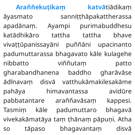
Araññe
kuṭikaṃ katvā
tiādikaṃ
āyasmato sanniṭṭhāpakattherassa
apadānaṃ. Ayampi purimabuddhesu
katādhikāro tattha tattha bhave
vivaṭṭūpanissayāni puññāni upacinanto
padumuttarassa bhagavato kāle kulagehe
nibbatto viññutaṃ patto
gharabandhanena
baddho gharāvāse
ādīnavaṃ disvā vatthukāmakilesakāme
pahāya himavantassa avidūre
pabbatantare araññavāsaṃ kappesi.
Tasmiṃ kāle padumuttaro bhagavā
vivekakāmatāya taṃ ṭhānaṃ pāpuṇi. Atha
so tāpaso bhagavantaṃ disvā