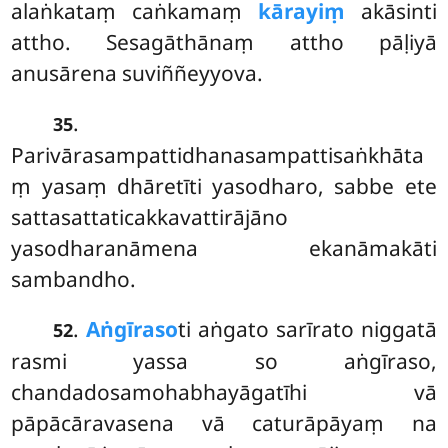
alaṅkataṃ caṅkamaṃ
kārayiṃ
akāsinti
attho. Sesagāthānaṃ attho pāḷiyā
anusārena suviññeyyova.
.
35
Parivārasampattidhanasampattisaṅkhāta
ṃ yasaṃ dhāretīti yasodharo, sabbe ete
sattasattaticakkavattirājāno
yasodharanāmena ekanāmakāti
sambandho.
.
Aṅgīraso
ti aṅgato sarīrato niggatā
52
rasmi yassa so aṅgīraso,
chandadosamohabhayāgatīhi vā
pāpācāravasena vā caturāpāyaṃ na