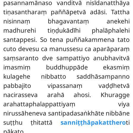
pasannamānaso vanditvā nisīdanatthāya
tiṇasantharaṃ paññāpetvā adāsi. Tattha
nisinnaṃ bhagavantaṃ anekehi
madhurehi tiṇḍukādīhi phalāphalehi
santappesi. So tena puññakammena tato
cuto devesu ca manussesu ca aparāparaṃ
saṃsaranto dve sampattiyo anubhavitvā
imasmiṃ buddhuppāde ekasmiṃ
kulagehe nibbatto saddhāsampanno
pabbajito vipassanaṃ vaḍḍhetvā
nacirasseva arahā ahosi. Khuragge
arahattaphalappattiyaṃ viya
nirussāheneva santipadasaṅkhāte nibbāne
suṭṭhu ṭhitattā
sanniṭṭhāpakatthero
ti
pākaṭo.