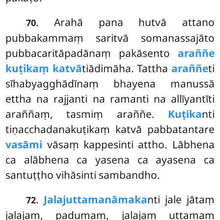
. Arahā pana hutvā attano
70
pubbakammaṃ saritvā somanassajāto
pubbacaritāpadānaṃ pakāsento
araññe
kuṭikaṃ katvā
tiādimāha. Tattha
araññe
ti
sīhabyagghādīnaṃ bhayena manussā
ettha
na rajjanti na ramanti na allīyantīti
araññaṃ, tasmiṃ araññe.
Kuṭika
nti
tiṇacchadanakuṭikaṃ katvā pabbatantare
vasāmi
vāsaṃ kappesinti attho. Lābhena
ca alābhena ca yasena ca ayasena ca
santuṭṭho vihāsinti sambandho.
.
Jalajuttamanāmaka
nti jale jātaṃ
72
jalajaṃ, padumaṃ, jalajaṃ uttamaṃ