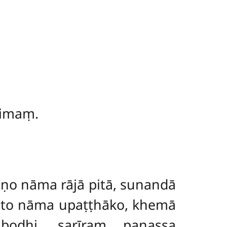
 imaṃ.
ṇo nāma rājā pitā, sunandā
tto nāma upaṭṭhāko, khemā
bodhi, sarīraṃ panassa