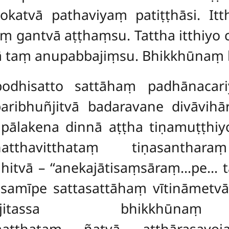
katvā pathaviyaṃ patiṭṭhāsi. Itth
 gantvā aṭṭhaṃsu. Tattha itthiyo c
ā taṃ anupabbajiṃsu. Bhikkhūnaṃ k
dhisatto sattāhaṃ padhānacariya
paribhuñjitvā badaravane divāvi
pālakena dinnā aṭṭha tiṇamuṭṭhiy
atthavitthataṃ tiṇasanthar
hitvā – ‘‘anekajātisaṃsāraṃ…pe… 
amīpe sattasattāhaṃ vītināmetv
tassa bhikkhūnaṃ ko
matthataṃ ñatvā aṭṭhārasayo