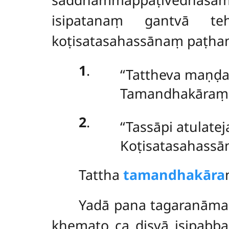
isipatanaṃ gantvā te
koṭisatasahassānaṃ paṭha
1
.
‘‘Tattheva maṇ
Tamandhakāraṃ v
2
.
‘‘Tassāpi atulat
Koṭisatasahassā
Tattha
tamandhakāra
Yadā pana tagaranām
khemato ca disvā isipabba