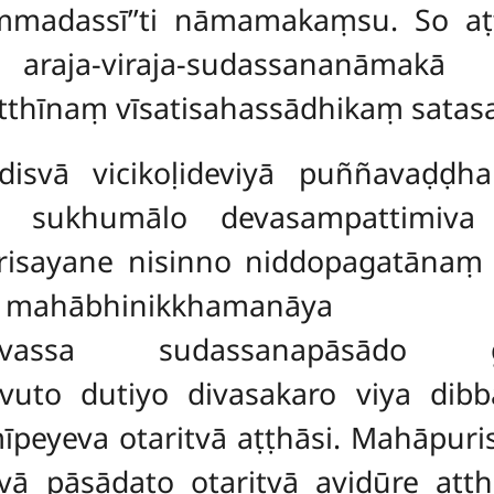
mmadassī’’ti nāmamakaṃsu. So aṭ
 araja-viraja-sudassananāma
tthīnaṃ vīsatisahassādhikaṃ satas
i disvā vicikoḷideviyā puññavaḍ
ya sukhumālo devasampattimiva
risayane nisinno niddopagatānaṃ 
mahābhinikkhamanāya 
amevassa sudassanapāsādo ga
ivuto dutiyo divasakaro viya di
īpeyeva otaritvā aṭṭhāsi. Mahāpuri
tvā pāsādato otaritvā avidūre aṭṭ