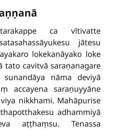
aṇṇanā
arakappe ca vītivatte
satasahassāyukesu jātesu
ayakaro lokekanāyako loke
ā tato cavitvā saraṇanagare
ā sunandāya nāma deviyā
aṃ accayena saraṇuyyāne
 viya nikkhami. Mahāpurise
atthapotthakesu adhammiyā
eva aṭṭhaṃsu. Tenassa