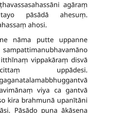
ṭhavassasahassāni agāraṃ
kā tayo pāsādā ahesuṃ.
ahassaṃ ahosi.
ḍhane nāma putte uppanne
 sampattimanubhavamāno
itthīnaṃ vippakāraṃ disvā
cittaṃ uppādesi.
ganatalamabbhuggantvā
bbavimānaṃ viya ca gantvā
so kira brahmunā upanītāni
hāsi. Pāsādo puna ākāsena