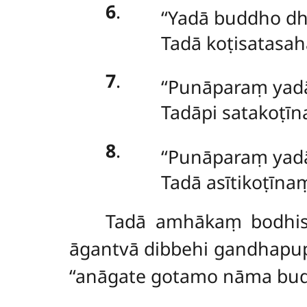
6
.
‘‘Yadā buddho d
Tadā koṭisatasa
7
.
‘‘Punāparaṃ yad
Tadāpi satakoṭī
8
.
‘‘Punāparaṃ yad
Tadā asītikoṭīnaṃ
Tadā amhākaṃ bodhisa
āgantvā dibbehi gandhapupp
‘‘anāgate gotamo nāma budd