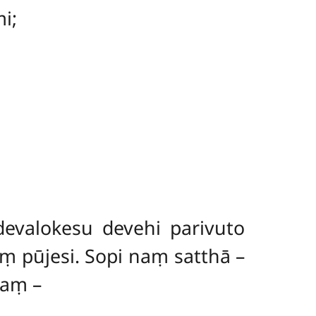
i;
evalokesu devehi parivuto
ṃ pūjesi. Sopi naṃ satthā –
taṃ –