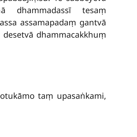
tthā dhammadassī tesaṃ
asassa assamapadaṃ gantvā
ṃ desetvā dhammacakkhuṃ
otukāmo taṃ upasaṅkami,