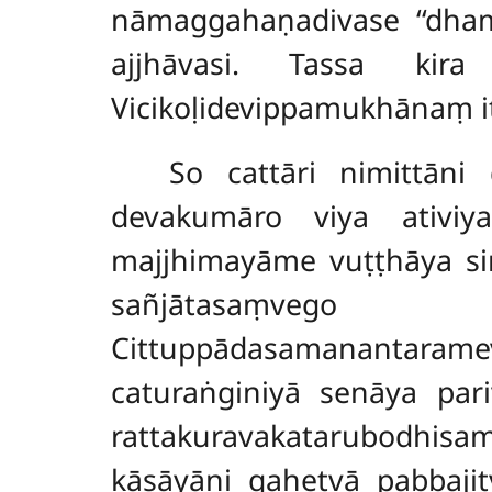
nāmaggahaṇadivase ‘‘dha
ajjhāvasi. Tassa kira
Vicikoḷidevippamukhānaṃ i
So cattāri nimittān
devakumāro viya ativi
majjhimayāme vuṭṭhāya si
sañjātasaṃvego 
Cittuppādasamanantar
caturaṅginiyā senāya par
rattakuravakatarubodhisam
kāsāyāni gahetvā pabbaji