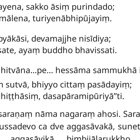
ayena, sakko āsiṃ purindado;
ālena, turiyenābhipūjayiṃ.
yākāsi, devamajjhe nisīdiya;
sate, ayaṃ buddho bhavissati.
ahitvāna…pe… hessāma sammukhā
 sutvā, bhiyyo cittaṃ pasādayiṃ;
iṭṭhāsiṃ, dasapāramipūriyā’’ti.
saraṇaṃ nāma nagaraṃ ahosi. Sara
ssadevo ca dve aggasāvakā, sune
ggasāvikā, bimbijālarukkho 