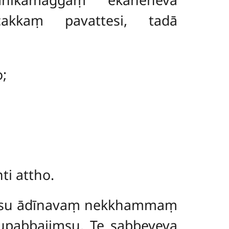
akkaṃ pavattesi, tadā
;
i attho.
mesu ādīnavaṃ nekkhammaṃ
nupabbajiṃsu. Te sabbeyeva