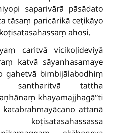
iyopi saparivārā pāsādato
a tāsaṃ paricārikā ceṭikāyo
oṭisatasahassaṃ ahosi.
ṃ caritvā vicikoḷideviyā
hāraṃ katvā sāyanhasamaye
o gahetvā bimbijālabodhiṃ
aṃ santharitvā tattha
taṇhānaṃ khayamajjhagā’’ti
ā katabrahmayācano attanā
ṭisatasahassassa
janikamaggaṃ ekāheneva