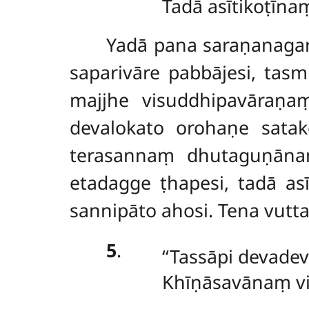
Tadā asītikoṭīnaṃ
Yadā
pana saraṇanaga
saparivāre pabbājesi, ta
majjhe visuddhipavāraṇa
devalokato orohaṇe sata
terasannaṃ dhutaguṇān
etadagge ṭhapesi, tadā as
sannipāto ahosi. Tena vutt
5
.
‘‘Tassāpi devade
Khīṇāsavānaṃ vi