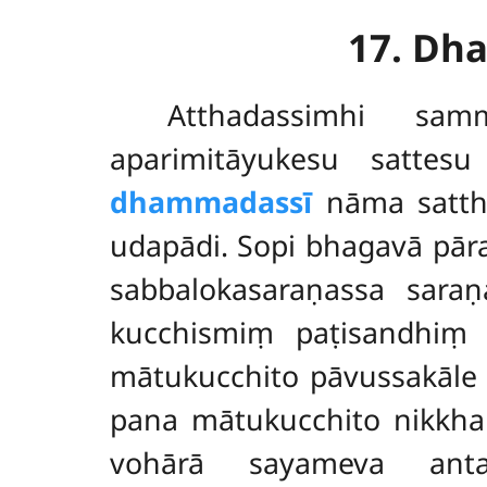
17. Dh
Atthadassimhi
sam
aparimitāyukesu sattesu
dhammadassī
nāma satthā
udapādi. Sopi bhagavā pāra
sabbalokasaraṇassa sar
kucchismiṃ paṭisandhiṃ
mātukucchito pāvussakāle 
pana mātukucchito nikkha
vohārā sayameva anta