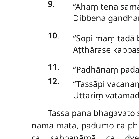
9
.
‘‘Ahaṃ tena sam
Dibbena gandham
10
.
‘‘Sopi
maṃ tadā b
Aṭṭhārase kappa
11
.
‘‘Padhānaṃ pad
12
.
‘‘Tassāpi
vacanaṃ
Uttariṃ vatamadh
Tassa
pana bhagavato 
nāma mātā, padumo ca phu
ca sabbanāmā ca dve a