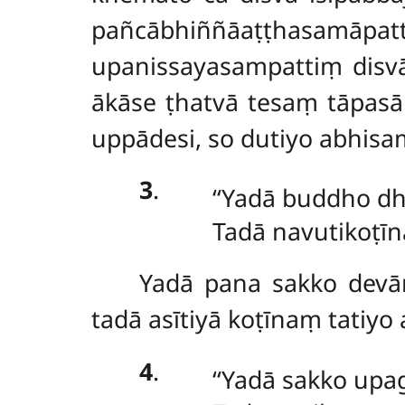
pañcābhiññāaṭṭhasamāp
upanissayasampattiṃ disv
ākāse ṭhatvā tesaṃ tāp
uppādesi, so dutiyo abhisa
3
.
‘‘Yadā buddho dh
Tadā navutikoṭīn
Yadā pana sakko dev
tadā asītiyā koṭīnaṃ tatiy
4
.
‘‘Yadā
sakko upag