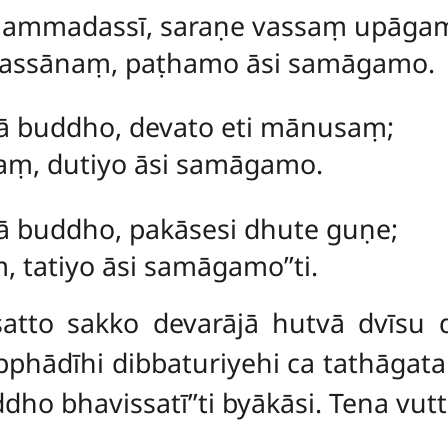
hammadassī, saraṇe vassaṃ upāgam
hassānaṃ, paṭhamo āsi samāgamo.
ā buddho, devato eti mānusaṃ;
naṃ, dutiyo āsi samāgamo.
ā buddho, pakāsesi dhute guṇe;
, tatiyo āsi samāgamo’’ti.
tto sakko devarājā hutvā dvīsu d
hādīhi dibbaturiyehi ca tathāgata
ho bhavissatī’’ti byākāsi. Tena vut