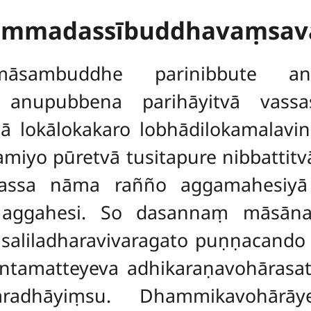
ammadassībuddhavaṃsav
māsambuddhe parinibbute ant
 anupubbena parihāyitvā vassa
 lokālokakaro lobhādilokamalavin
miyo pūretvā tusitapure nibbattitv
aṇassa nāma rañño aggamahesiy
 aggahesi. So dasannaṃ māsān
saliladharavivaragato puṇṇacando
ntamatteyeva adhikaraṇavohāras
radhāyiṃsu. Dhammikavohārāy