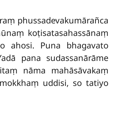
āraṃ phussadevakumārañca
khūnaṃ koṭisatasahassānaṃ
to ahosi. Puna bhagavato
 Yadā pana sudassanārāme
ritaṃ nāma mahāsāvakaṃ
imokkhaṃ uddisi, so tatiyo