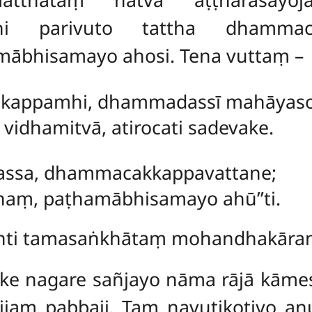
hi parivuto tattha dhammac
mābhisamayo ahosi. Tena vuttaṃ –
ḍakappamhi, dhammadassī mahāyaso
idhamitvā, atirocati sadevake.
ejassa, dhammacakkappavattane;
naṃ, paṭhamābhisamayo ahū’’ti.
nti tamasaṅkhātaṃ mohandhakārant
ake nagare sañjayo nāma rājā kā
jjaṃ pabbaji. Taṃ navutikoṭiyo a