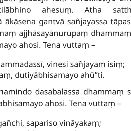
attilābhino ahesuṃ. Atha sa
ā ākāsena gantvā sañjayassa tāp
asānaṃ ajjhāsayānurūpaṃ dhamma
mayo ahosi. Tena vuttaṃ –
ammadassī, vinesi sañjayaṃ isiṃ;
aṃ, dutiyābhisamayo ahū’’ti.
ānamindo dasabalassa dhammaṃ s
o abhisamayo ahosi. Tena vuttaṃ –
añchi, sapariso vināyakaṃ;