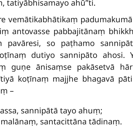
, tatiyābhisamayo ahū’’ti.
re vemātikabhātikaṃ padumakum
smiṃ antovasse pabbajitānaṃ bhik
ṃ pavāresi, so paṭhamo sannipā
koṭīnaṃ dutiyo sannipāto ahosi.
aṃ guṇe ānisaṃse pakāsetvā hā
ītiyā koṭīnaṃ majjhe bhagavā pāt
aṃ –
vassa, sannipātā tayo ahuṃ;
malānaṃ, santacittāna tādinaṃ.