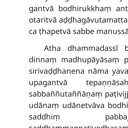
gantvā bodhirukkhaṃ anto
otaritvā aḍḍhagāvutamattaṃ
ca ṭhapetvā sabbe manuss
Atha dhammadassī bo
dinnaṃ madhupāyāsaṃ
sirivaḍḍhanena nāma yava
upagantvā tepaṇṇāsah
sabbaññutaññāṇaṃ paṭivijj
udānaṃ udānetvāva bodhis
saddhiṃ pabbaji
saddhammappaṭivedhasa