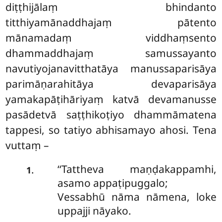
diṭṭhijālaṃ bhindanto
titthiyamānaddhajaṃ pātento
mānamadaṃ viddhaṃsento
dhammaddhajaṃ samussayanto
navutiyojanavitthatāya manussaparisāya
parimāṇarahitāya devaparisāya
yamakapāṭihāriyaṃ katvā devamanusse
pasādetvā saṭṭhikoṭiyo dhammāmatena
tappesi, so tatiyo abhisamayo ahosi. Tena
vuttaṃ –
‘‘Tattheva maṇḍakappamhi,
.
1
asamo appaṭipuggalo;
Vessabhū nāma nāmena, loke
uppajji nāyako.