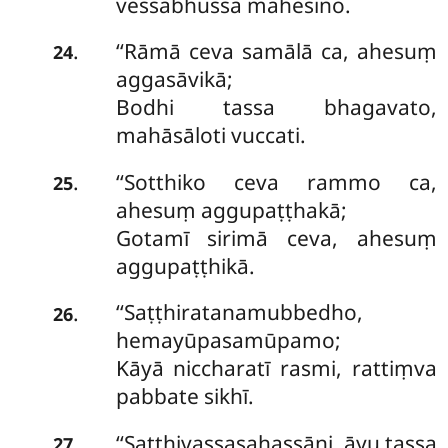
vessabhussa mahesino.
‘‘Rāmā ceva samālā ca, ahesuṃ
.
24
aggasāvikā;
Bodhi tassa bhagavato,
mahāsāloti vuccati.
‘‘Sotthiko
ceva rammo ca,
.
25
ahesuṃ aggupaṭṭhakā;
Gotamī sirimā ceva, ahesuṃ
aggupaṭṭhikā.
‘‘Saṭṭhiratanamubbedho,
.
26
hemayūpasamūpamo;
Kāyā niccharatī rasmi, rattiṃva
pabbate sikhī.
‘‘Saṭṭhivassasahassāni, āyu tassa
.
27