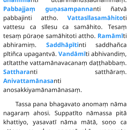
Pabbajjaṃ guṇasampanna
nti ñatvā
pabbajinti attho.
Vattasīlasamāhito
ti
vattesu ca sīlesu ca samāhito. Tesaṃ
tesaṃ pūraṇe samāhitoti attho.
Ramāmī
ti
abhiramiṃ.
Saddhāpīti
nti saddhañca
pītiñca upagantvā.
Vandāmī
ti abhivandiṃ,
atītatthe vattamānavacanaṃ daṭṭhabbaṃ.
Satthara
nti satthāraṃ.
Anivattamānasa
nti
anosakkiyamānamānasaṃ.
Tassa
pana bhagavato anomaṃ nāma
nagaraṃ ahosi. Suppatīto nāmassa pitā
khattiyo, yasavatī nāma mātā, soṇo ca