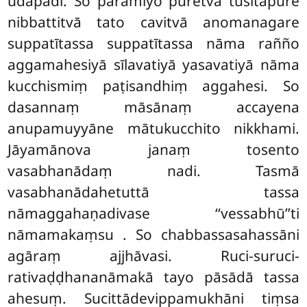
udapādi. So pāramiyo pūretvā tusitapure
nibbattitvā tato cavitvā anomanagare
suppatītassa suppatītassa nāma rañño
aggamahesiyā sīlavatiyā yasavatiyā nāma
kucchismiṃ paṭisandhiṃ aggahesi. So
dasannaṃ māsānaṃ accayena
anupamuyyāne mātukucchito nikkhami.
Jāyamānova janaṃ tosento
vasabhanādaṃ nadi. Tasmā
vasabhanādahetuttā tassa
nāmaggahaṇadivase ‘‘vessabhū’’ti
nāmamakaṃsu
. So chabbassasahassāni
agāraṃ ajjhāvasi. Ruci-suruci-
rativaḍḍhananāmakā tayo pāsādā tassa
ahesuṃ. Sucittādevippamukhāni tiṃsa