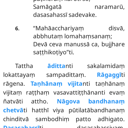
Samāgatā naramarū,
dasasahassī sadevake.
‘‘Mahāacchariyaṃ disvā,
.
6
abbhutaṃ lomahaṃsanaṃ;
Devā ceva manussā ca, bujjhare
saṭṭhikoṭiyo’’ti.
Tattha
āditta
nti sakalamidaṃ
lokattayaṃ sampadittaṃ.
Rāgaggī
ti
rāgena.
Taṇhānaṃ vijita
nti taṇhānaṃ
vijitaṃ raṭṭhaṃ vasavattiṭṭhānanti evaṃ
ñatvāti attho.
Nāgova bandhanaṃ
chetvā
ti hatthī viya pūtilatābandhanaṃ
chinditvā sambodhiṃ patto adhigato.
Dasasahassī
ti dasasahassiyaṃ.