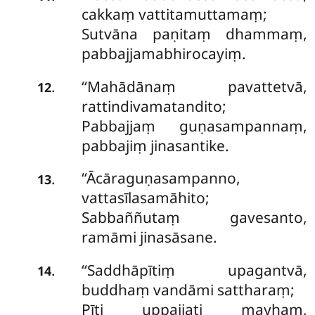
cakkaṃ vattitamuttamaṃ;
Sutvāna paṇitaṃ dhammaṃ,
pabbajjamabhirocayiṃ.
‘‘Mahādānaṃ pavattetvā,
.
12
rattindivamatandito;
Pabbajjaṃ guṇasampannaṃ,
pabbajiṃ jinasantike.
‘‘Ācāraguṇasampanno,
.
13
vattasīlasamāhito;
Sabbaññutaṃ gavesanto,
ramāmi jinasāsane.
‘‘Saddhāpītiṃ
upagantvā,
.
14
buddhaṃ vandāmi sattharaṃ;
Pīti uppajjati mayhaṃ,