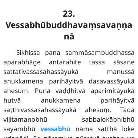
23.
Vessabhūbuddhavaṃsavaṇṇa
nā
Sikhissa
pana sammāsambuddhassa
aparabhāge antarahite tassa sāsane
sattativassasahassāyukā manussā
anukkamena parihāyitvā dasavassāyukā
ahesuṃ. Puna vaḍḍhitvā aparimitāyukā
hutvā anukkamena parihāyitvā
saṭṭhivassasahassāyukā ahesuṃ. Tadā
vijitamanobhū sabbalokābhibhū
sayambhū
vessabhū
nāma satthā loke