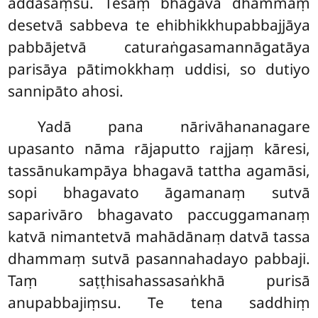
addasaṃsu. Tesaṃ bhagavā dhammaṃ
desetvā sabbeva te ehibhikkhupabbajjāya
pabbājetvā caturaṅgasamannāgatāya
parisāya pātimokkhaṃ uddisi, so dutiyo
sannipāto ahosi.
Yadā pana nārivāhananagare
upasanto nāma rājaputto rajjaṃ kāresi,
tassānukampāya bhagavā tattha agamāsi,
sopi bhagavato āgamanaṃ sutvā
saparivāro bhagavato paccuggamanaṃ
katvā nimantetvā mahādānaṃ datvā tassa
dhammaṃ sutvā pasannahadayo pabbaji.
Taṃ saṭṭhisahassasaṅkhā purisā
anupabbajiṃsu. Te tena saddhiṃ