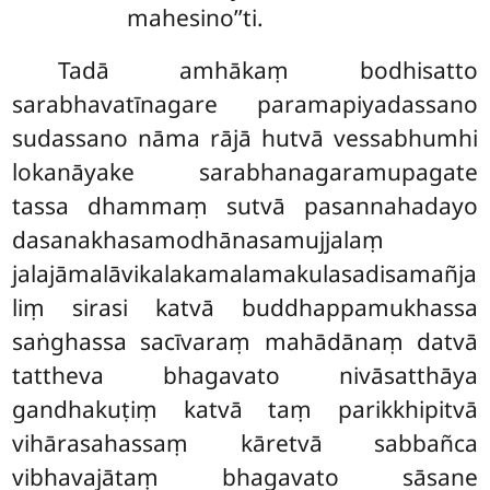
mahesino’’ti.
Tadā amhākaṃ bodhisatto
sarabhavatīnagare paramapiyadassano
sudassano nāma rājā hutvā vessabhumhi
lokanāyake sarabhanagaramupagate
tassa dhammaṃ sutvā pasannahadayo
dasanakhasamodhānasamujjalaṃ
jalajāmalāvikalakamalamakulasadisamañja
liṃ sirasi katvā buddhappamukhassa
saṅghassa sacīvaraṃ mahādānaṃ datvā
tattheva bhagavato nivāsatthāya
gandhakuṭiṃ katvā taṃ parikkhipitvā
vihārasahassaṃ kāretvā sabbañca
vibhavajātaṃ bhagavato sāsane