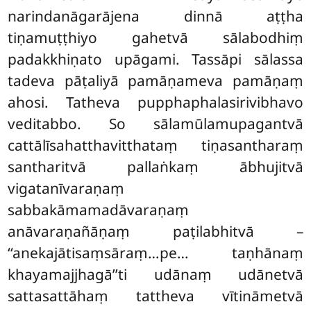
narindanāgarājena dinnā aṭṭha
tiṇamuṭṭhiyo gahetvā sālabodhiṃ
padakkhiṇato upāgami. Tassāpi sālassa
tadeva pāṭaliyā pamāṇameva pamāṇaṃ
ahosi. Tatheva pupphaphalasirivibhavo
veditabbo. So sālamūlamupagantvā
cattālīsahatthavitthataṃ tiṇasantharaṃ
santharitvā pallaṅkaṃ ābhujitvā
vigatanīvaraṇaṃ
sabbakāmamadāvaraṇaṃ
anāvaraṇañāṇaṃ paṭilabhitvā –
‘‘anekajātisaṃsāraṃ…pe… taṇhānaṃ
khayamajjhagā’’ti udānaṃ udānetvā
sattasattāhaṃ tattheva vītināmetvā