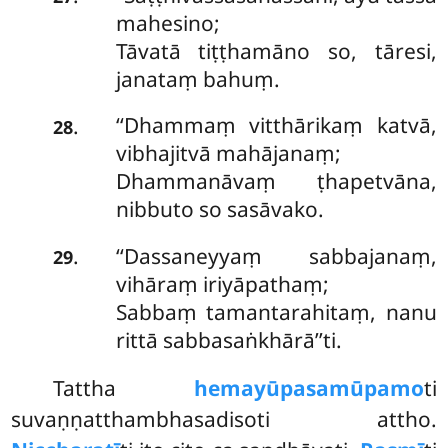
mahesino;
Tāvatā tiṭṭhamāno so, tāresi,
janataṃ bahuṃ.
‘‘Dhammaṃ vitthārikaṃ katvā,
.
28
vibhajitvā mahājanaṃ;
Dhammanāvaṃ ṭhapetvāna,
nibbuto so sasāvako.
‘‘Dassaneyyaṃ sabbajanaṃ,
.
29
vihāraṃ iriyāpathaṃ;
Sabbaṃ tamantarahitaṃ, nanu
rittā sabbasaṅkhārā’’ti.
Tattha
hemayūpasamūpamo
ti
suvaṇṇatthambhasadisoti attho.