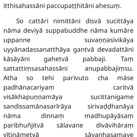
itthisahassāni paccupaṭṭhitāni ahesuṃ.
So cattāri nimittāni disvā sucittāya
nāma deviyā suppabuddhe nāma kumāre
uppanne suvaṇṇasivikāya
uyyānadassanatthāya gantvā devadattāni
kāsāyāni gahetvā pabbaji. Taṃ
sattattiṃsasahassāni anupabbajiṃsu.
Atha so tehi parivuto cha māse
padhānacariyaṃ caritvā
visākhapuṇṇamāya sucittanigame
sandissamānasarīrāya sirivaḍḍhanāya
nāma dinnaṃ madhupāyāsaṃ
paribhuñjitvā sālavane divāvihāraṃ
vītināmetvā sāyanhasamaye