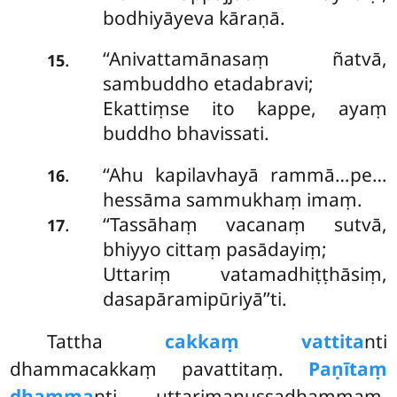
bodhiyāyeva kāraṇā.
‘‘Anivattamānasaṃ ñatvā,
.
15
sambuddho etadabravi;
Ekattiṃse ito kappe, ayaṃ
buddho bhavissati.
‘‘Ahu kapilavhayā rammā…pe…
.
16
hessāma sammukhaṃ imaṃ.
‘‘Tassāhaṃ vacanaṃ sutvā,
.
17
bhiyyo cittaṃ pasādayiṃ;
Uttariṃ vatamadhiṭṭhāsiṃ,
dasapāramipūriyā’’ti.
Tattha
cakkaṃ vattita
nti
dhammacakkaṃ pavattitaṃ.
Paṇītaṃ
dhamma
nti uttarimanussadhammaṃ.