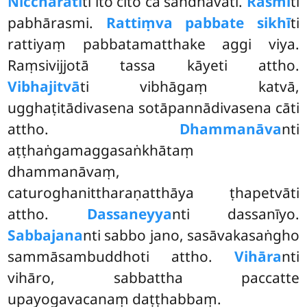
Niccharatī
ti ito cito ca sandhāvati.
Rasmī
ti
pabhārasmi.
Rattiṃva pabbate sikhī
ti
rattiyaṃ pabbatamatthake aggi viya.
Raṃsivijjotā tassa kāyeti attho.
Vibhajitvā
ti vibhāgaṃ katvā,
ugghaṭitādivasena sotāpannādivasena cāti
attho.
Dhammanāva
nti
aṭṭhaṅgamaggasaṅkhātaṃ
dhammanāvaṃ,
caturoghanittharaṇatthāya ṭhapetvāti
attho.
Dassaneyya
nti dassanīyo.
Sabbajana
nti sabbo jano, sasāvakasaṅgho
sammāsambuddhoti attho.
Vihāra
nti
vihāro, sabbattha paccatte
upayogavacanaṃ daṭṭhabbaṃ.