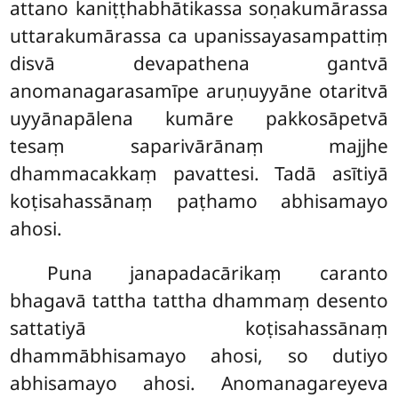
attano kaniṭṭhabhātikassa soṇakumārassa
uttarakumārassa ca upanissayasampattiṃ
disvā devapathena gantvā
anomanagarasamīpe aruṇuyyāne otaritvā
uyyānapālena kumāre pakkosāpetvā
tesaṃ saparivārānaṃ majjhe
dhammacakkaṃ pavattesi. Tadā asītiyā
koṭisahassānaṃ paṭhamo abhisamayo
ahosi.
Puna
janapadacārikaṃ caranto
bhagavā tattha tattha dhammaṃ desento
sattatiyā koṭisahassānaṃ
dhammābhisamayo ahosi, so dutiyo
abhisamayo ahosi. Anomanagareyeva