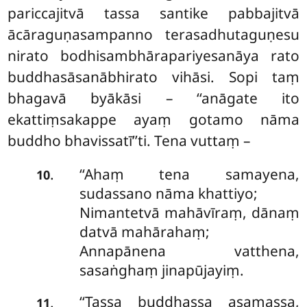
pariccajitvā tassa santike pabbajitvā
ācāraguṇasampanno terasadhutaguṇesu
nirato bodhisambhārapariyesanāya rato
buddhasāsanābhirato vihāsi. Sopi taṃ
bhagavā byākāsi – ‘‘anāgate ito
ekattiṃsakappe ayaṃ gotamo nāma
buddho bhavissatī’’ti. Tena vuttaṃ –
‘‘Ahaṃ tena samayena,
.
10
sudassano nāma khattiyo;
Nimantetvā mahāvīraṃ, dānaṃ
datvā mahārahaṃ;
Annapānena vatthena,
sasaṅghaṃ jinapūjayiṃ.
‘‘Tassa buddhassa asamassa,
.
11