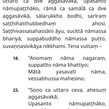
uttaro ca dve aggasāvakā, upasanto
nāmupaṭṭhāko, rāmā ca samālā ca dve
aggasāvikā, sālarukkho bodhi, sarīraṃ
saṭṭhihatthubbedhaṃ ahosi.
Saṭṭhivassasahassāni āyu, sucittā nāmassa
bhariyā, suppabuddho nāmassa putto,
suvaṇṇasivikāya nikkhami. Tena vuttaṃ –
‘‘Anomaṃ nāma nagaraṃ,
.
18
suppatīto nāma khattiyo;
Mātā yasavatī nāma,
vessabhussa mahesino.
‘‘Soṇo ca uttaro ceva, ahesuṃ
.
23
aggasāvakā;
Upasanto nāmupaṭṭhāko,