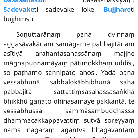
Sadevake
ti sadevake loke.
Bujjhare
ti
bujjhiṃsu.
Soṇuttarānaṃ
pana dvinnaṃ
aggasāvakānaṃ samāgame pabbajitānaṃ
asītiyā arahantasahassānaṃ majjhe
māghapuṇṇamāyaṃ pātimokkhaṃ uddisi,
so paṭhamo sannipāto ahosi. Yadā pana
vessabhunā sabbalokābhibhunā saha
pabbajitā sattattiṃsasahassasaṅkhā
bhikkhū gaṇato ohīnasamaye pakkantā, te
vessabhussa sammāsambuddhassa
dhammacakkappavattiṃ sutvā soreyyaṃ
nāma nagaraṃ āgantvā bhagavantaṃ