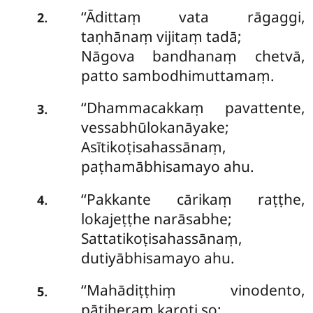
‘‘Ādittaṃ
vata rāgaggi,
.
2
taṇhānaṃ vijitaṃ tadā;
Nāgova bandhanaṃ chetvā,
patto sambodhimuttamaṃ.
‘‘Dhammacakkaṃ pavattente,
.
3
vessabhūlokanāyake;
Asītikoṭisahassānaṃ,
paṭhamābhisamayo ahu.
‘‘Pakkante
cārikaṃ raṭṭhe,
.
4
lokajeṭṭhe narāsabhe;
Sattatikoṭisahassānaṃ,
dutiyābhisamayo ahu.
‘‘Mahādiṭṭhiṃ vinodento,
.
5
pāṭiheraṃ karoti so;