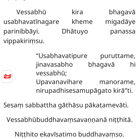
Vessabhū kira bhagavā
usabhavatīnagare kheme migadāye
parinibbāyi. Dhātuyo panassa
vippakiriṃsu.
‘‘Usabhavatipure puruttame,
jinavasabho bhagavā hi
vessabhū;
📜
Upavanavihare manorame,
nirupadhisesamupāgato kirā’’ti.
Sesaṃ sabbattha gāthāsu pākaṭamevāti.
Vessabhūbuddhavaṃsavaṇṇanā niṭṭhitā.
Niṭṭhito ekavīsatimo buddhavaṃso.