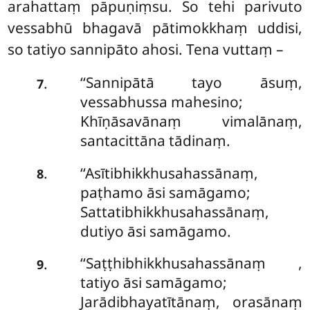
arahattaṃ pāpuṇiṃsu. So tehi parivuto
vessabhū bhagavā pātimokkhaṃ uddisi,
so tatiyo sannipāto ahosi. Tena vuttaṃ –
‘‘Sannipātā tayo āsuṃ,
.
7
vessabhussa mahesino;
Khīṇāsavānaṃ vimalānaṃ,
santacittāna tādinaṃ.
‘‘Asītibhikkhusahassānaṃ,
.
8
paṭhamo āsi samāgamo;
Sattatibhikkhusahassānaṃ,
dutiyo āsi samāgamo.
‘‘Saṭṭhibhikkhusahassānaṃ
,
.
9
tatiyo āsi samāgamo;
Jarādibhayatītānaṃ, orasānaṃ