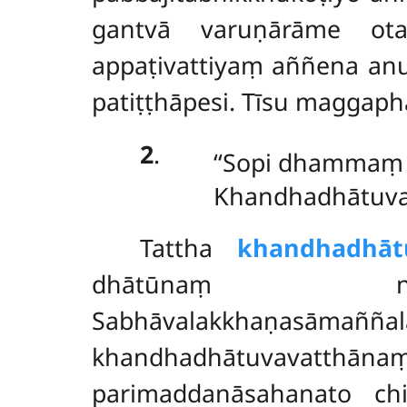
gantvā varuṇārāme ota
appaṭivattiyaṃ aññena an
patiṭṭhāpesi. Tīsu maggaph
2
.
‘‘Sopi dhammaṃ 
Khandhadhātuvav
Tattha
khandhadhāt
dhātūnaṃ nāmarū
Sabhāvalakkhaṇasām
khandhadhātuvavat
parimaddanāsahanato ch