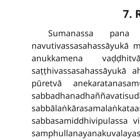
7.
Sumanassa
pana 
navutivassasahassāyukā 
anukkamena vaḍḍhit
saṭṭhivassasahassāyukā 
pūretvā anekaratanasamu
sabbadhanadhaññavatisud
sabbālaṅkārasamalaṅkataa
sabbasamiddhivipulassa v
samphullanayanakuvalayas