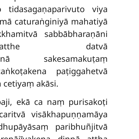
o tidasagaṇaparivuto viya
mā caturaṅginiyā mahatiyā
khamitvā sabbābharaṇāni
hatthe datvā
khiṇenāsinā sakesamakuṭaṃ
acaṅkoṭakena
paṭiggahetvā
cetiyaṃ akāsi.
aji, ekā ca naṃ purisakoṭi
caritvā visākhapuṇṇamāya
hupāyāsaṃ paribhuñjitvā
renājīvakena dinnā aṭṭha