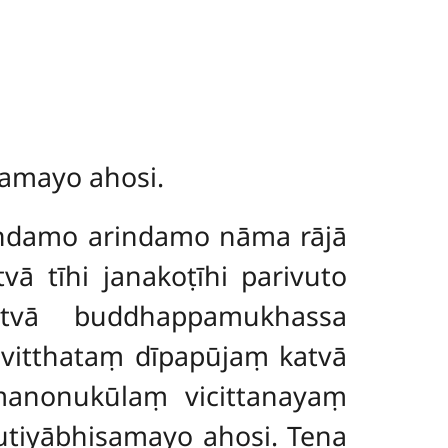
samayo ahosi.
indamo arindamo nāma rājā
 tīhi janakoṭīhi parivuto
tvā buddhappamukhassa
vitthataṃ dīpapūjaṃ katvā
manonukūlaṃ vicittanayaṃ
tiyābhisamayo ahosi. Tena