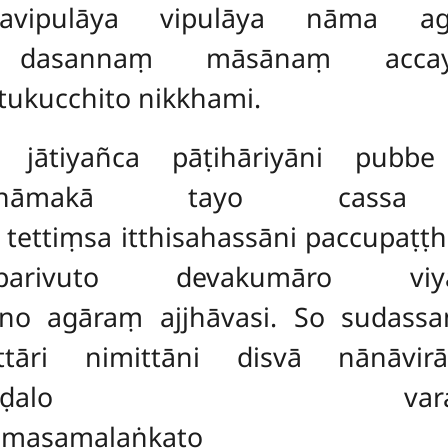
aṇavipulāya vipulāya nāma a
 dasannaṃ māsānaṃ accayen
ukucchito nikkhami.
ṃ jātiyañca pāṭihāriyāni pubb
hiāveḷanāmakā tayo ca
ettiṃsa itthisahassāni paccupaṭṭhi
arivuto devakumāro viya 
āno agāraṃ
ajjhāvasi. So sudas
ri nimittāni disvā nānāvirāg
aṇikuṇḍalo varakeyūra
hakusumasamalaṅkato para