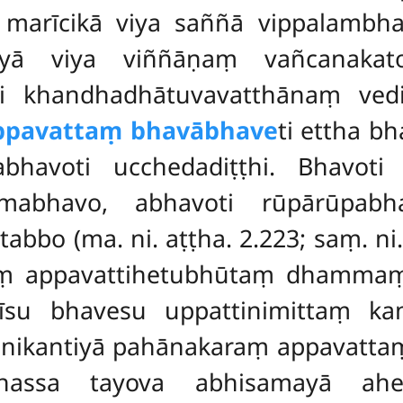
marīcikā viya saññā vippalambha
yā viya viññāṇaṃ vañcanakato
pi khandhadhātuvavatthānaṃ vedi
ppavattaṃ bhavābhave
ti ettha bh
abhavoti ucchedadiṭṭhi. Bhavoti
mabhavo, abhavoti rūpārūpabh
bo (ma. ni. aṭṭha. 2.223; saṃ. ni. 
ṃ appavattihetubhūtaṃ dhammaṃ p
tīsu bhavesu uppattinimittaṃ k
nikantiyā pahānakaraṃ appavatta
dhassa tayova abhisamayā ah