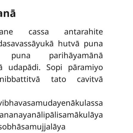
anā
ane cassa antarahite
dasavassāyukā hutvā puna
ā puna parihāyamānā
 udapādi. Sopi pāramiyo
nibbattitvā tato cavitvā
ivibhavasamudayenākulassa
ananayanālipālisamākulāya
sobhāsamujjalāya