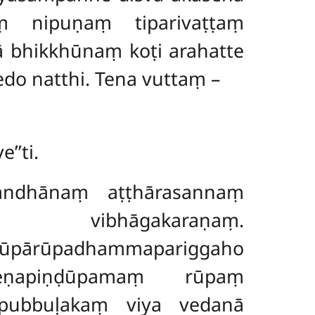
ṃ nipuṇaṃ tiparivaṭṭaṃ
 bhikkhūnaṃ koṭi arahatte
do natthi. Tena vuttaṃ –
’ti.
andhānaṃ aṭṭhārasannaṃ
 vibhāgakaraṇaṃ.
rūpadhammapariggaho
ṇapiṇḍūpamaṃ rūpaṃ
kapubbuḷakaṃ viya
vedanā