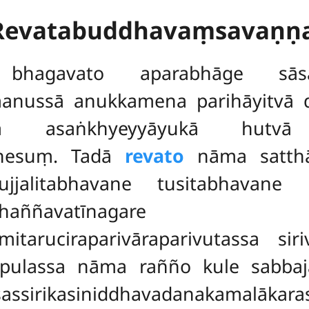
 Revatabuddhavaṃsavaṇṇ
bhagavato aparabhāge sās
manussā anukkamena parihāyitvā 
vā asaṅkhyeyyāyukā hutv
ahesuṃ. Tadā
revato
nāma satthā
jjalitabhavane tusitabhavane 
haññavatīnagare
mitaruciraparivāraparivutassa sir
ipulassa nāma rañño kule sabbaj
assirikasiniddhavadanakamalākara