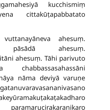
ggamahesiyā kucchismiṃ
a cittakūṭapabbatato
e vuttanayāneva ahesuṃ.
ssa pāsādā ahesuṃ.
tāni ahesuṃ. Tāhi parivuto
chabbassasahassāni
sanāya nāma deviyā varuṇe
atanuvaravasananivasano
makuṭakaṭakadharo
marucirakaranikaro