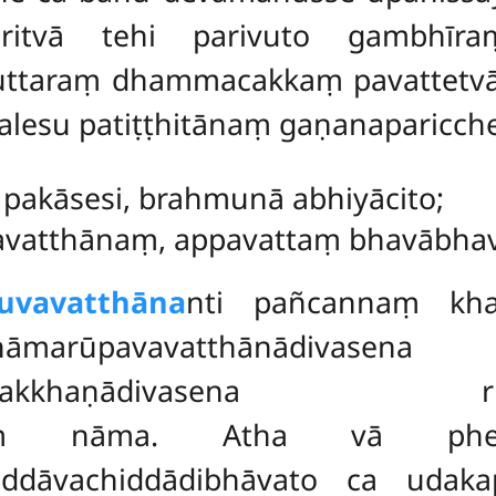
ritvā tehi parivuto gambhīra
uttaraṃ dhammacakkaṃ pavattetvā
alesu patiṭṭhitānaṃ gaṇanaparicche
pakāsesi, brahmunā abhiyācito;
atthānaṃ, appavattaṃ bhavābhave’
uvavatthāna
nti pañcannaṃ kh
pavavatthānādivasena
aññalakkhaṇādivasena rūpā
thānaṃ nāma. Atha vā phe
iddāvachiddādibhāvato ca uda