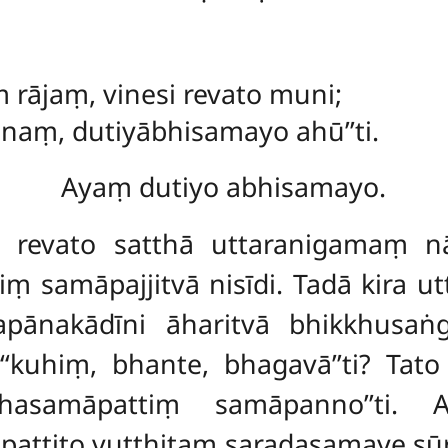
 rājaṃ, vinesi revato muni;
naṃ, dutiyābhisamayo ahū’’ti.
Ayaṃ dutiyo abhisamayo.
 revato satthā uttaranigamaṃ n
ṃ samāpajjitvā nisīdi. Tadā kira 
jjapānakādīni āharitvā bhikkhus
‘‘kuhiṃ, bhante, bhagavā’’ti? Ta
dhasamāpattiṃ samāpanno’’ti. 
attito vuṭṭhitaṃ
saradasamaye sūr