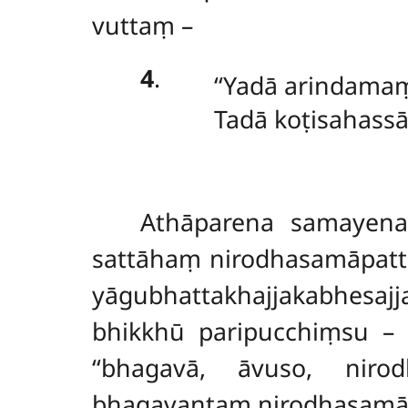
vuttaṃ –
4
.
‘‘Yadā arindamaṃ
Tadā koṭisahassā
Athāparena
samayena
sattāhaṃ nirodhasamāpatti
yāgubhattakhajjakabhesa
bhikkhū paripucchiṃsu – 
‘‘bhagavā, āvuso, niro
bhagavantaṃ nirodhasamāp