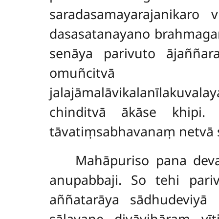
saradasamayarajanikaro v
dasasatanayano brahmagaṇ
senāya parivuto ājañña
omuñcitvā b
jalajāmalāvikalanīlakuva
chinditvā ākāse khipi
tāvatiṃsabhavanaṃ netvā 
Mahāpuriso
pana deva
anupabbaji. So tehi par
aññatarāya sādhudeviyā
sālavane divāvihāraṃ vī