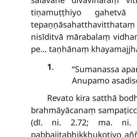
tiṇamuṭṭhiyo gahetvā
tepaṇṇāsahatthavitthata
nisīditvā mārabalaṃ vidha
pe… taṇhānaṃ khayamajjhag
1
.
‘‘Sumanassa apa
Anupamo asadiso,
Revato kira satthā bo
brahmāyācanaṃ sampaṭicch
(dī. ni. 2.72; ma. ni
pabbajitabhikkhukoṭiyo a