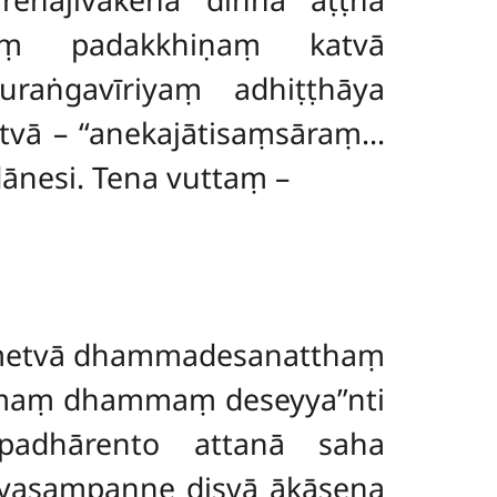
hiṃ padakkhiṇaṃ katvā
uraṅgavīriyaṃ adhiṭṭhāya
tvā – ‘‘anekajātisaṃsāraṃ…
ānesi. Tena vuttaṃ –
ināmetvā dhammadesanatthaṃ
amaṃ dhammaṃ deseyya’’nti
padhārento attanā saha
ayasampanne disvā ākāsena