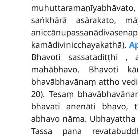
muhuttaramaṇīyabhāvato, 
saṅkhārā asārakato, mā
aniccānupassanādivasena
kamādivinicchayakathā).
A
Bhavoti sassatadiṭṭhi
, 
mahābhavo. Bhavoti kā
bhavābhavānaṃ attho veditab
20). Tesaṃ bhavābhavāna
bhavati anenāti bhavo, 
abhavo nāma. Ubhayattha 
Tassa pana revatabud