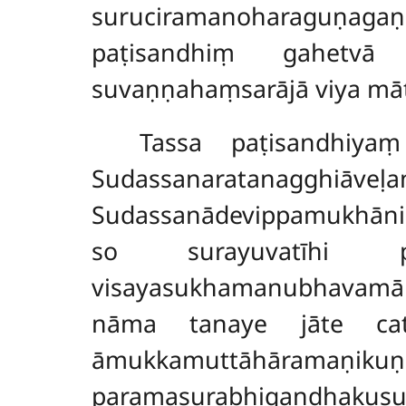
suruciramanoharaguṇag
paṭisandhiṃ gahetvā
suvaṇṇahaṃsarājā viya māt
Tassa paṭisandhiya
Sudassanaratanagg
Sudassanādevippamukhāni t
so surayuvatīhi p
visayasukhamanubhavam
nāma tanaye jāte cattā
āmukkamuttāhāram
paramasurabhigand