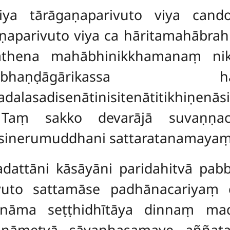
iya tārāgaṇaparivuto viya cand
aparivuto viya ca hāritamahābrah
rathena mahābhinikkhamanaṃ nik
haṇḍāgārikassa 
layadalasadisenātinisitenātiti
. Taṃ sakko devarājā suvaṇṇ
sinerumuddhani sattaratanamayaṃ 
dattāni kāsāyāni paridahitvā pabb
ivuto sattamāse padhānacariyaṃ 
 nāma seṭṭhidhītāya dinnaṃ mad
tināmetvā sāyanhasamaye aññata