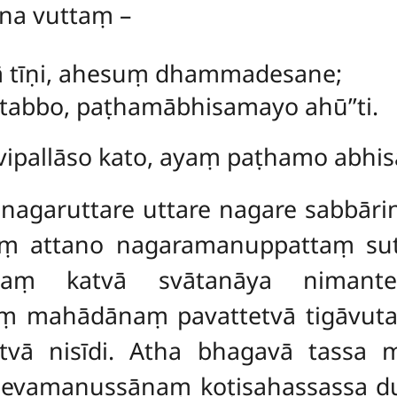
ena vuttaṃ –
ā tīṇi, ahesuṃ dhammadesane;
tabbo, paṭhamābhisamayo ahū’’ti.
gavipallāso kato, ayaṃ paṭhamo abhi
nagaruttare uttare nagare sabbār
aṃ attano nagaramanuppattaṃ sutvā
naṃ katvā svātanāya nimante
ṃ mahādānaṃ pavattetvā tigāvuta
vā nisīdi. Atha bhagavā tassa 
evamanussānaṃ koṭisahassassa du