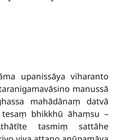
āma upanissāya viharanto
uttaranigamavāsino manussā
aṅghassa mahādānaṃ datvā
to tesaṃ bhikkhū āhaṃsu –
Athātīte tasmiṃ sattāhe
iyo viya attano anūpamāya