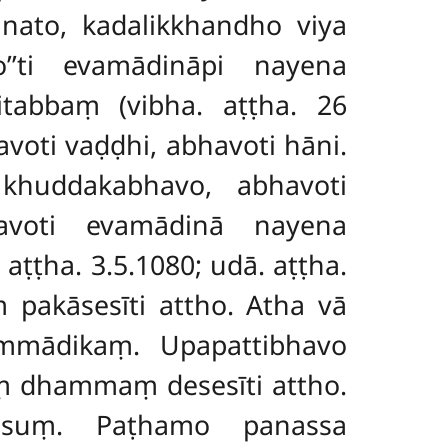
nato, kadalikkhandho viya
’’ti evamādināpi nayena
tabbaṃ (vibha. aṭṭha. 26
avoti vaḍḍhi, abhavoti hāni.
 khuddakabhavo, abhavoti
avoti evamādinā nayena
aṭṭha. 3.5.1080; udā. aṭṭha.
akāsesīti attho. Atha vā
ammādikaṃ. Upapattibhavo
ṃ dhammaṃ desesīti attho.
esuṃ. Paṭhamo panassa