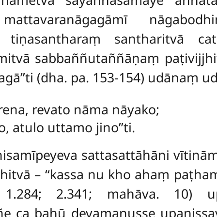
 mattavaranāgagāmī nāgabod
ṃ tiṇasantharaṃ santharitvā cat
mitvā sabbaññutaññāṇaṃ paṭivijjhi
ā’’ti (dha. pa. 153-154) udānaṃ ud
rena, revato nāma nāyako;
 atulo uttamo jino’’ti.
dhisamīpeyeva sattasattāhāni vīt
itvā – ‘‘kassa nu kho ahaṃ paṭh
. 1.284; 2.341; mahāva. 10) u
ññe ca bahū devamanusse upaniss