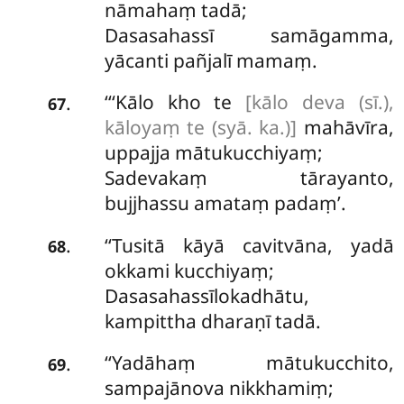
nāmahaṃ tadā;
Dasasahassī samāgamma,
yācanti pañjalī mamaṃ.
‘‘‘Kālo kho te
[kālo deva (sī.),
.
67
kāloyaṃ te (syā. ka.)]
mahāvīra,
uppajja mātukucchiyaṃ;
Sadevakaṃ tārayanto,
bujjhassu amataṃ padaṃ’.
‘‘Tusitā
kāyā cavitvāna, yadā
.
68
okkami kucchiyaṃ;
Dasasahassīlokadhātu,
kampittha dharaṇī tadā.
‘‘Yadāhaṃ mātukucchito,
.
69
sampajānova nikkhamiṃ;