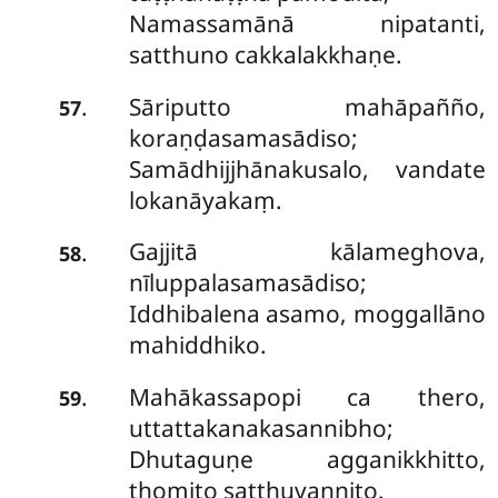
Namassamānā nipatanti,
satthuno cakkalakkhaṇe.
Sāriputto mahāpañño,
.
57
koraṇḍasamasādiso;
Samādhijjhānakusalo, vandate
lokanāyakaṃ.
Gajjitā kālameghova,
.
58
nīluppalasamasādiso;
Iddhibalena asamo, moggallāno
mahiddhiko.
Mahākassapopi
ca thero,
.
59
uttattakanakasannibho;
Dhutaguṇe agganikkhitto,
thomito satthuvaṇṇito.