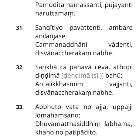
Pamoditā namassanti, pūjayanti
naruttamaṃ.
Saṅgītiyo pavattenti, ambare
.
31
anilañjase;
Cammanaddhāni vādenti,
disvānaccherakaṃ nabhe.
Saṅkhā ca paṇavā ceva, athopi
.
32
ḍiṇḍimā
[ḍeṇḍimā (sī.)]
bahū;
Antalikkhasmiṃ vajjanti,
disvānaccherakaṃ nabhe.
Abbhuto
vata no ajja, uppajji
.
33
lomahaṃsano;
Dhuvamatthasiddhiṃ labhāma,
khaṇo no paṭipādito.