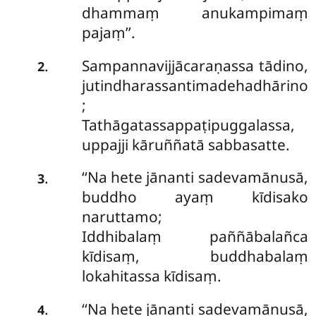
dhammaṃ anukampimaṃ
pajaṃ’’.
Sampannavijjācaraṇassa tādino,
.
2
jutindharassantimadehadhārino
;
Tathāgatassappaṭipuggalassa,
uppajji kāruññatā sabbasatte.
‘‘Na hete jānanti sadevamānusā,
.
3
buddho ayaṃ kīdisako
naruttamo;
Iddhibalaṃ paññābalañca
kīdisaṃ, buddhabalaṃ
lokahitassa kīdisaṃ.
‘‘Na
hete jānanti sadevamānusā,
.
4