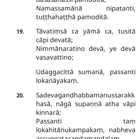
Namassamānā nipatanti,
tuṭṭhahaṭṭhā pamoditā.
Tāvatiṃsā
ca yāmā ca, tusitā
.
19
cāpi devatā;
Nimmānaratino devā, ye devā
vasavattino;
Udaggacittā sumanā, passanti
lokanāyakaṃ.
Sadevagandhabbamanussarakk
.
20
hasā, nāgā supaṇṇā atha vāpi
kinnarā;
Passanti
taṃ
lokahitānukampakaṃ, nabheva
accuggatacandamaṇḍalaṃ.