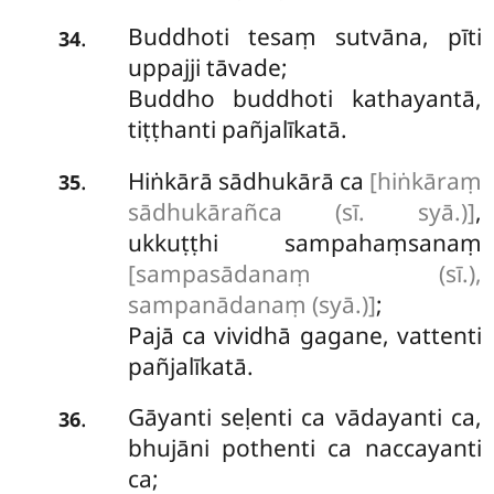
Buddhoti tesaṃ sutvāna, pīti
.
34
uppajji tāvade;
Buddho buddhoti kathayantā,
tiṭṭhanti pañjalīkatā.
Hiṅkārā sādhukārā ca
[hiṅkāraṃ
.
35
sādhukārañca (sī. syā.)]
,
ukkuṭṭhi sampahaṃsanaṃ
[sampasādanaṃ (sī.),
sampanādanaṃ (syā.)]
;
Pajā ca vividhā gagane, vattenti
pañjalīkatā.
Gāyanti seḷenti ca vādayanti ca,
.
36
bhujāni pothenti ca naccayanti
ca;