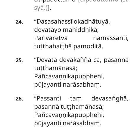
syā.)]
.
‘‘Dasasahassīlokadhātuyā,
.
24
devatāyo mahiddhikā;
Parivāretvā namassanti,
tuṭṭhahaṭṭhā pamoditā.
‘‘Devatā devakaññā ca, pasannā
.
25
tuṭṭhamānasā;
Pañcavaṇṇikapupphehi,
pūjayanti narāsabhaṃ.
‘‘Passanti
taṃ devasaṅghā,
.
26
pasannā tuṭṭhamānasā;
Pañcavaṇṇikapupphehi,
pūjayanti narāsabhaṃ.