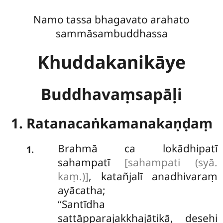
Namo tassa bhagavato arahato
sammāsambuddhassa
Khuddakanikāye
Buddhavaṃsapāḷi
1. Ratanacaṅkamanakaṇḍaṃ
Brahmā
ca lokādhipatī
.
1
sahampatī
[sahampati (syā.
kaṃ.)]
, katañjalī anadhivaraṃ
ayācatha;
‘‘Santīdha
sattāpparajakkhajātikā, desehi