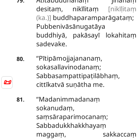
.
79
desitaṃ, nikīlitaṃ
[nikīḷitaṃ
(ka.)]
buddhaparamparāgataṃ;
Pubbenivāsānugatāya
buddhiyā, pakāsayī lokahitaṃ
sadevake.
‘‘Pītipāmojjajananaṃ,
.
80
sokasallavinodanaṃ;
Sabbasampattipaṭilābhaṃ,
📜
cittīkatvā suṇātha me.
‘‘Madanimmadanaṃ
.
81
sokanudaṃ,
saṃsāraparimocanaṃ;
Sabbadukkhakkhayaṃ
maggaṃ, sakkaccaṃ