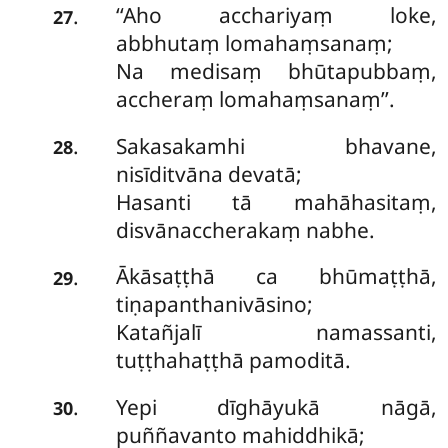
‘‘Aho acchariyaṃ loke,
.
27
abbhutaṃ lomahaṃsanaṃ;
Na medisaṃ bhūtapubbaṃ,
accheraṃ lomahaṃsanaṃ’’.
Sakasakamhi bhavane,
.
28
nisīditvāna devatā;
Hasanti tā mahāhasitaṃ,
disvānaccherakaṃ nabhe.
Ākāsaṭṭhā ca bhūmaṭṭhā,
.
29
tiṇapanthanivāsino;
Katañjalī namassanti,
tuṭṭhahaṭṭhā pamoditā.
Yepi
dīghāyukā nāgā,
.
30
puññavanto mahiddhikā;