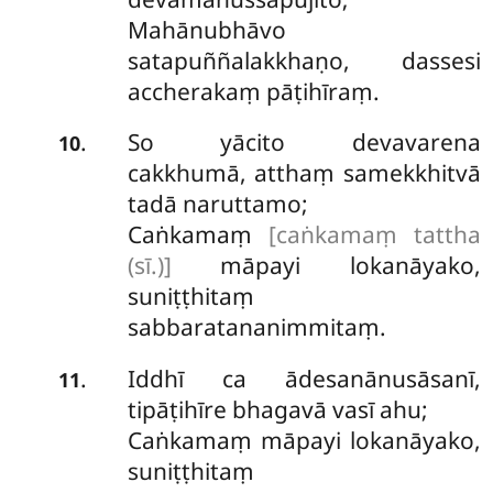
Mahānubhāvo
satapuññalakkhaṇo, dassesi
accherakaṃ pāṭihīraṃ.
So yācito devavarena
.
10
cakkhumā, atthaṃ samekkhitvā
tadā naruttamo;
Caṅkamaṃ
[caṅkamaṃ tattha
(sī.)]
māpayi lokanāyako,
suniṭṭhitaṃ
sabbaratananimmitaṃ.
Iddhī ca ādesanānusāsanī,
.
11
tipāṭihīre bhagavā vasī ahu;
Caṅkamaṃ māpayi lokanāyako,
suniṭṭhitaṃ