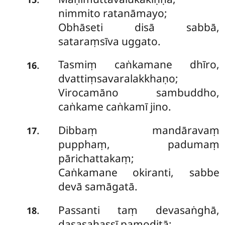
nimmito ratanāmayo;
Obhāseti disā sabbā,
sataraṃsīva uggato.
Tasmiṃ caṅkamane dhīro,
.
16
dvattiṃsavaralakkhaṇo;
Virocamāno sambuddho,
caṅkame caṅkamī jino.
Dibbaṃ mandāravaṃ
.
17
pupphaṃ, padumaṃ
pārichattakaṃ;
Caṅkamane okiranti, sabbe
devā samāgatā.
Passanti taṃ devasaṅghā,
.
18
dasasahassī pamoditā;