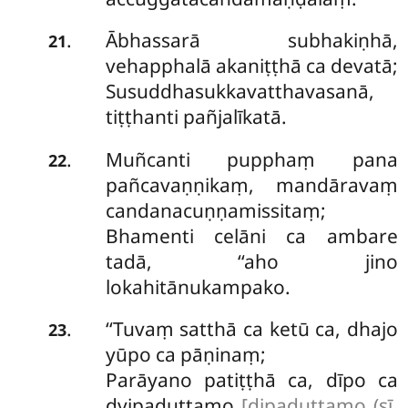
Ābhassarā
subhakiṇhā,
.
21
vehapphalā akaniṭṭhā ca devatā;
Susuddhasukkavatthavasanā,
tiṭṭhanti pañjalīkatā.
Muñcanti pupphaṃ pana
.
22
pañcavaṇṇikaṃ, mandāravaṃ
candanacuṇṇamissitaṃ;
Bhamenti celāni ca ambare
tadā, ‘‘aho jino
lokahitānukampako.
‘‘Tuvaṃ satthā ca ketū ca, dhajo
.
23
yūpo ca pāṇinaṃ;
Parāyano patiṭṭhā ca, dīpo ca
dvipaduttamo
[dipaduttamo (sī.