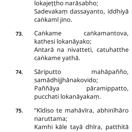
lokajeṭṭho narāsabho;
Sadevakaṃ dassayanto, iddhiyā
caṅkamī jino.
Caṅkame caṅkamantova,
.
73
kathesi lokanāyako;
Antarā na nivatteti, catuhatthe
caṅkame yathā.
Sāriputto
mahāpañño,
.
74
samādhijjhānakovido;
Paññāya pāramippatto,
pucchati lokanāyakaṃ.
‘‘Kīdiso te mahāvīra, abhinīhāro
.
75
naruttama;
Kamhi kāle tayā dhīra, patthitā