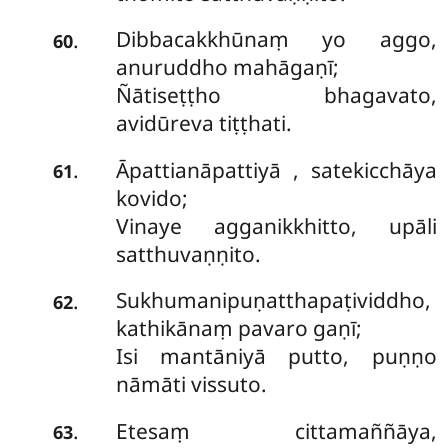
Dibbacakkhūnaṃ yo aggo,
.
60
anuruddho mahāgaṇī;
Ñātiseṭṭho bhagavato,
avidūreva tiṭṭhati.
Āpattianāpattiyā
, satekicchāya
.
61
kovido;
Vinaye agganikkhitto, upāli
satthuvaṇṇito.
Sukhumanipuṇatthapaṭividdho,
.
62
kathikānaṃ pavaro gaṇī;
Isi mantāniyā putto, puṇṇo
nāmāti vissuto.
Etesaṃ cittamaññāya,
.
63