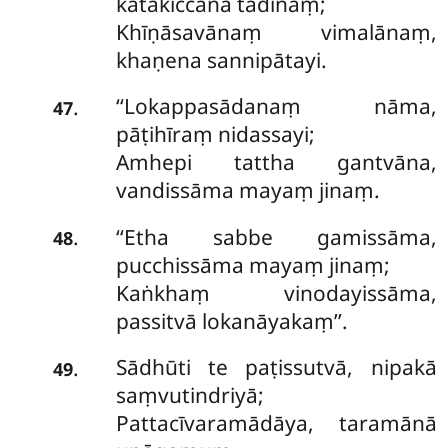
katakiccāna tādinaṃ;
Khīṇāsavānaṃ vimalānaṃ,
khaṇena sannipātayi.
‘‘Lokappasādanaṃ
nāma,
.
47
pāṭihīraṃ nidassayi;
Amhepi tattha gantvāna,
vandissāma mayaṃ jinaṃ.
‘‘Etha sabbe gamissāma,
.
48
pucchissāma mayaṃ jinaṃ;
Kaṅkhaṃ vinodayissāma,
passitvā lokanāyakaṃ’’.
Sādhūti
te paṭissutvā, nipakā
.
49
saṃvutindriyā;
Pattacīvaramādāya, taramānā