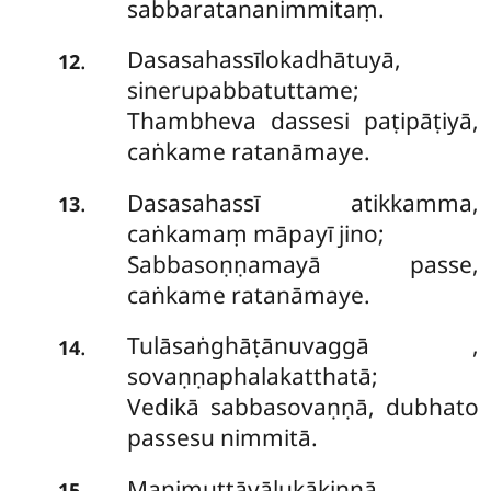
sabbaratananimmitaṃ.
Dasasahassīlokadhātuyā,
.
12
sinerupabbatuttame;
Thambheva dassesi paṭipāṭiyā,
caṅkame ratanāmaye.
Dasasahassī
atikkamma,
.
13
caṅkamaṃ māpayī jino;
Sabbasoṇṇamayā passe,
caṅkame ratanāmaye.
Tulāsaṅghāṭānuvaggā
,
.
14
sovaṇṇaphalakatthatā;
Vedikā sabbasovaṇṇā, dubhato
passesu nimmitā.
Maṇimuttāvālukākiṇṇā,
.
15