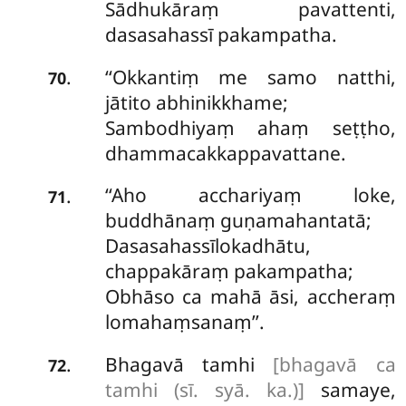
Sādhukāraṃ pavattenti,
dasasahassī pakampatha.
‘‘Okkantiṃ me samo natthi,
.
70
jātito abhinikkhame;
Sambodhiyaṃ ahaṃ seṭṭho,
dhammacakkappavattane.
‘‘Aho acchariyaṃ loke,
.
71
buddhānaṃ guṇamahantatā;
Dasasahassīlokadhātu,
chappakāraṃ pakampatha;
Obhāso ca mahā āsi, accheraṃ
lomahaṃsanaṃ’’.
Bhagavā tamhi
[bhagavā ca
.
72
tamhi (sī. syā. ka.)]
samaye,