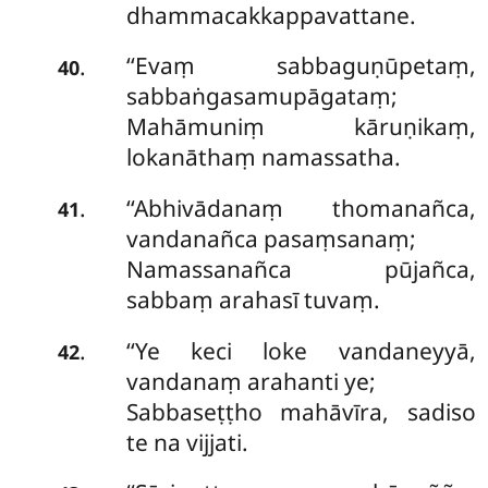
dhammacakkappavattane.
‘‘Evaṃ sabbaguṇūpetaṃ,
.
40
sabbaṅgasamupāgataṃ;
Mahāmuniṃ kāruṇikaṃ,
lokanāthaṃ namassatha.
‘‘Abhivādanaṃ thomanañca,
.
41
vandanañca pasaṃsanaṃ;
Namassanañca pūjañca,
sabbaṃ arahasī tuvaṃ.
‘‘Ye keci loke vandaneyyā,
.
42
vandanaṃ arahanti ye;
Sabbaseṭṭho mahāvīra, sadiso
te na vijjati.