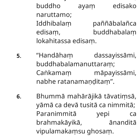
buddho ayaṃ edisako
naruttamo;
Iddhibalaṃ paññābalañca
edisaṃ, buddhabalaṃ
lokahitassa edisaṃ.
‘‘Handāhaṃ
dassayissāmi,
.
5
buddhabalamanuttaraṃ;
Caṅkamaṃ māpayissāmi,
nabhe ratanamaṇḍitaṃ’’.
Bhummā mahārājikā tāvatiṃsā,
.
6
yāmā ca devā tusitā ca nimmitā;
Paranimmitā yepi ca
brahmakāyikā, ānanditā
vipulamakaṃsu ghosaṃ.