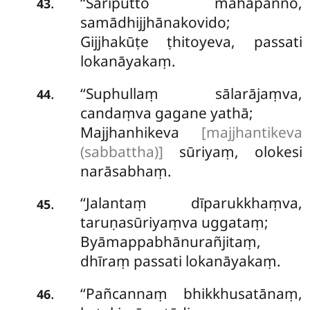
‘‘Sāriputto mahāpañño,
.
43
samādhijjhānakovido;
Gijjhakūṭe ṭhitoyeva, passati
lokanāyakaṃ.
‘‘Suphullaṃ sālarājaṃva,
.
44
candaṃva gagane yathā;
Majjhanhikeva
[majjhantikeva
(sabbattha)]
sūriyaṃ, olokesi
narāsabhaṃ.
‘‘Jalantaṃ dīparukkhaṃva,
.
45
taruṇasūriyaṃva uggataṃ;
Byāmappabhānurañjitaṃ,
dhīraṃ passati lokanāyakaṃ.
‘‘Pañcannaṃ bhikkhusatānaṃ,
.
46