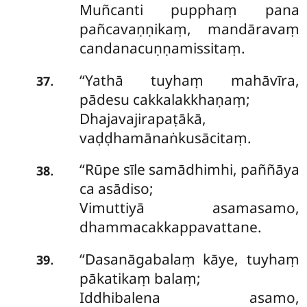
Muñcanti pupphaṃ pana
pañcavaṇṇikaṃ, mandāravaṃ
candanacuṇṇamissitaṃ.
‘‘Yathā
tuyhaṃ mahāvīra,
.
37
pādesu cakkalakkhaṇaṃ;
Dhajavajirapaṭākā,
vaḍḍhamānaṅkusācitaṃ.
‘‘Rūpe
sīle samādhimhi, paññāya
.
38
ca asādiso;
Vimuttiyā asamasamo,
dhammacakkappavattane.
‘‘Dasanāgabalaṃ
kāye, tuyhaṃ
.
39
pākatikaṃ balaṃ;
Iddhibalena asamo,