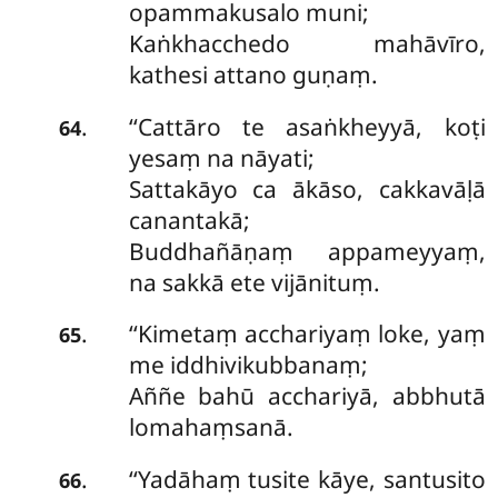
opammakusalo muni;
Kaṅkhacchedo mahāvīro,
kathesi attano guṇaṃ.
‘‘Cattāro
te asaṅkheyyā, koṭi
.
64
yesaṃ na nāyati;
Sattakāyo ca ākāso, cakkavāḷā
canantakā;
Buddhañāṇaṃ appameyyaṃ,
na sakkā ete vijānituṃ.
‘‘Kimetaṃ acchariyaṃ loke, yaṃ
.
65
me iddhivikubbanaṃ;
Aññe bahū acchariyā, abbhutā
lomahaṃsanā.
‘‘Yadāhaṃ tusite kāye, santusito
.
66