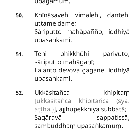
upāgamuṃ.
Khīṇāsavehi vimalehi, dantehi
.
50
uttame dame;
Sāriputto mahāpañño, iddhiyā
upasaṅkami.
Tehi
bhikkhūhi parivuto,
.
51
sāriputto mahāgaṇī;
Laḷanto devova gagane, iddhiyā
upasaṅkami.
Ukkāsitañca khipitaṃ
.
52
[ukkāsitañca khipitañca (syā.
aṭṭha.)]
, ajjhupekkhiya subbatā;
Sagāravā sappatissā,
sambuddhaṃ upasaṅkamuṃ.