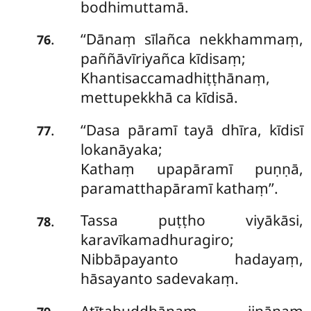
bodhimuttamā.
‘‘Dānaṃ
sīlañca nekkhammaṃ,
.
76
paññāvīriyañca kīdisaṃ;
Khantisaccamadhiṭṭhānaṃ,
mettupekkhā ca kīdisā.
‘‘Dasa
pāramī tayā dhīra, kīdisī
.
77
lokanāyaka;
Kathaṃ upapāramī puṇṇā,
paramatthapāramī kathaṃ’’.
Tassa puṭṭho viyākāsi,
.
78
karavīkamadhuragiro;
Nibbāpayanto hadayaṃ,
hāsayanto sadevakaṃ.
Atītabuddhānaṃ jinānaṃ