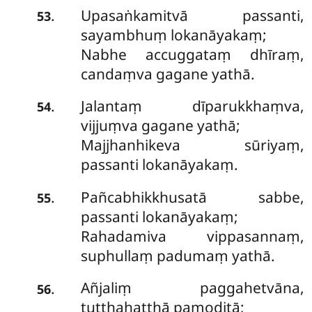
Upasaṅkamitvā passanti,
.
53
sayambhuṃ lokanāyakaṃ;
Nabhe accuggataṃ dhīraṃ,
candaṃva gagane yathā.
Jalantaṃ dīparukkhaṃva,
.
54
vijjuṃva gagane yathā;
Majjhanhikeva sūriyaṃ,
passanti lokanāyakaṃ.
Pañcabhikkhusatā sabbe,
.
55
passanti lokanāyakaṃ;
Rahadamiva vippasannaṃ,
suphullaṃ padumaṃ yathā.
Añjaliṃ
paggahetvāna,
.
56
tuṭṭhahaṭṭhā pamoditā;