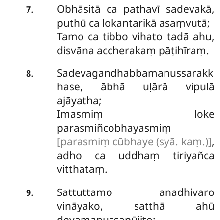
Obhāsitā
ca pathavī sadevakā,
.
7
puthū ca lokantarikā asaṃvutā;
Tamo ca tibbo vihato tadā ahu,
disvāna accherakaṃ pāṭihīraṃ.
Sadevagandhabbamanussarakk
.
8
hase, ābhā uḷārā vipulā
ajāyatha;
Imasmiṃ
loke
parasmiñcobhayasmiṃ
[parasmiṃ cūbhaye (syā. kaṃ.)]
,
adho ca uddhaṃ tiriyañca
vitthataṃ.
Sattuttamo anadhivaro
.
9
vināyako, satthā ahū
devamanussapūjito;