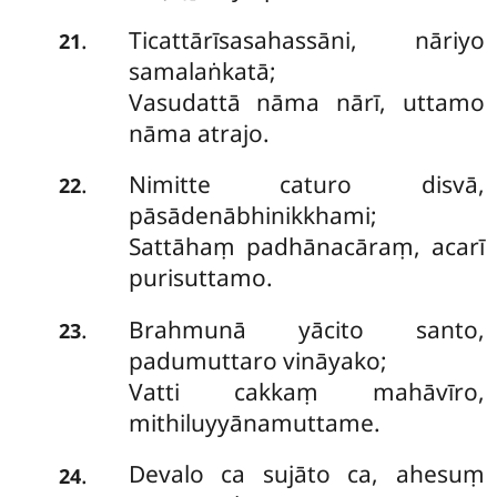
Ticattārīsasahassāni, nāriyo
.
21
samalaṅkatā;
Vasudattā nāma nārī, uttamo
nāma atrajo.
Nimitte caturo disvā,
.
22
pāsādenābhinikkhami;
Sattāhaṃ padhānacāraṃ, acarī
purisuttamo.
Brahmunā
yācito santo,
.
23
padumuttaro vināyako;
Vatti cakkaṃ mahāvīro,
mithiluyyānamuttame.
Devalo ca sujāto ca, ahesuṃ
.
24