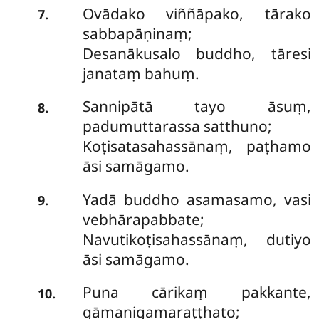
Ovādako
viññāpako, tārako
.
7
sabbapāṇinaṃ;
Desanākusalo buddho, tāresi
janataṃ bahuṃ.
Sannipātā tayo āsuṃ,
.
8
padumuttarassa satthuno;
Koṭisatasahassānaṃ, paṭhamo
āsi samāgamo.
Yadā buddho asamasamo, vasi
.
9
vebhārapabbate;
Navutikoṭisahassānaṃ, dutiyo
āsi samāgamo.
Puna cārikaṃ pakkante,
.
10
gāmanigamaraṭṭhato;