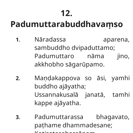
12.
Padumuttarabuddhavaṃso
Nāradassa
aparena,
.
1
sambuddho dvipaduttamo;
Padumuttaro nāma jino,
akkhobho sāgarūpamo.
Maṇḍakappova so āsi, yamhi
.
2
buddho ajāyatha;
Ussannakusalā janatā, tamhi
kappe ajāyatha.
Padumuttarassa bhagavato,
.
3
paṭhame dhammadesane;