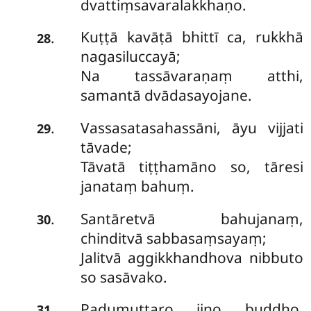
dvattiṃsavaralakkhaṇo.
Kuṭṭā
kavāṭā bhittī ca, rukkhā
.
28
nagasiluccayā;
Na tassāvaraṇaṃ atthi,
samantā dvādasayojane.
Vassasatasahassāni, āyu vijjati
.
29
tāvade;
Tāvatā tiṭṭhamāno so, tāresi
janataṃ bahuṃ.
Santāretvā bahujanaṃ,
.
30
chinditvā sabbasaṃsayaṃ;
Jalitvā aggikkhandhova nibbuto
so sasāvako.
Padumuttaro jino buddho,
.
31