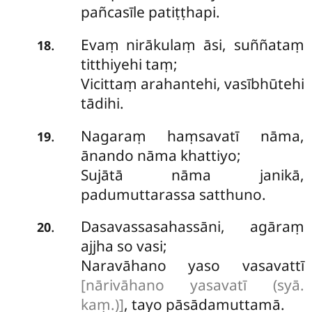
pañcasīle patiṭṭhapi.
Evaṃ nirākulaṃ āsi, suññataṃ
.
18
titthiyehi taṃ;
Vicittaṃ arahantehi, vasībhūtehi
tādihi.
Nagaraṃ
haṃsavatī nāma,
.
19
ānando nāma khattiyo;
Sujātā nāma janikā,
padumuttarassa satthuno.
Dasavassasahassāni, agāraṃ
.
20
ajjha so vasi;
Naravāhano yaso vasavattī
[nārivāhano yasavatī (syā.
kaṃ.)]
, tayo pāsādamuttamā.