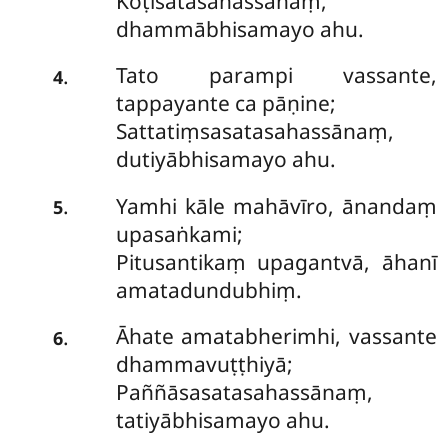
Koṭisatasahassānaṃ,
dhammābhisamayo ahu.
Tato parampi vassante,
.
4
tappayante ca pāṇine;
Sattatiṃsasatasahassānaṃ,
dutiyābhisamayo ahu.
Yamhi
kāle mahāvīro, ānandaṃ
.
5
upasaṅkami;
Pitusantikaṃ upagantvā, āhanī
amatadundubhiṃ.
Āhate amatabherimhi, vassante
.
6
dhammavuṭṭhiyā;
Paññāsasatasahassānaṃ,
tatiyābhisamayo ahu.