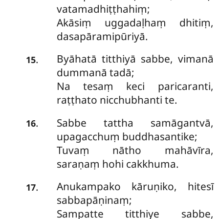
vatamadhiṭṭhahiṃ;
Akāsiṃ uggadaḷhaṃ dhitiṃ,
dasapāramipūriyā.
Byāhatā titthiyā sabbe, vimanā
.
15
dummanā tadā;
Na tesaṃ keci paricaranti,
raṭṭhato nicchubhanti te.
Sabbe
tattha samāgantvā,
.
16
upagacchuṃ buddhasantike;
Tuvaṃ nātho mahāvīra,
saraṇaṃ hohi cakkhuma.
Anukampako kāruṇiko, hitesī
.
17
sabbapāṇinaṃ;
Sampatte titthiye sabbe,