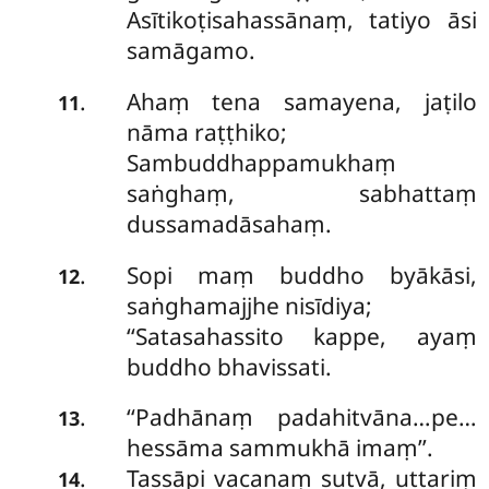
Asītikoṭisahassānaṃ, tatiyo āsi
samāgamo.
Ahaṃ tena samayena, jaṭilo
.
11
nāma raṭṭhiko;
Sambuddhappamukhaṃ
saṅghaṃ, sabhattaṃ
dussamadāsahaṃ.
Sopi maṃ buddho byākāsi,
.
12
saṅghamajjhe nisīdiya;
‘‘Satasahassito kappe, ayaṃ
buddho bhavissati.
‘‘Padhānaṃ
padahitvāna…pe…
.
13
hessāma sammukhā imaṃ’’.
Tassāpi vacanaṃ sutvā, uttariṃ
.
14