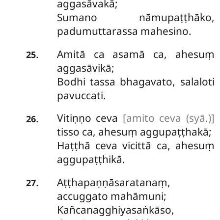
aggasāvakā;
Sumano nāmupaṭṭhāko,
padumuttarassa mahesino.
Amitā ca asamā ca, ahesuṃ
.
25
aggasāvikā;
Bodhi tassa bhagavato, salaloti
pavuccati.
Vitiṇṇo ceva
[amito ceva (syā.)]
.
26
tisso ca, ahesuṃ aggupaṭṭhakā;
Haṭṭhā ceva vicittā ca, ahesuṃ
aggupaṭṭhikā.
Aṭṭhapaṇṇāsaratanaṃ,
.
27
accuggato mahāmuni;
Kañcanagghiyasaṅkāso,