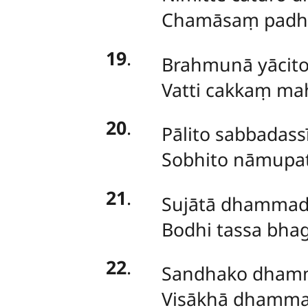
Chamāsaṃ padhā
19
.
Brahmunā yācito
Vatti cakkaṃ ma
20
.
Pālito sabbadass
Sobhito nāmupaṭ
21
.
Sujātā dhammadi
Bodhi tassa bhag
22
.
Sandhako dhamm
Visākhā dhammad