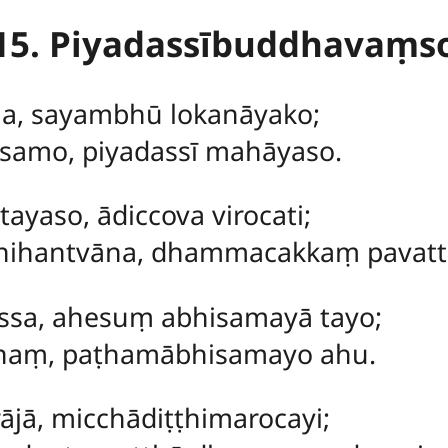
15. Piyadassībuddhavaṃs
na, sayambhū lokanāyako;
samo, piyadassī mahāyaso.
ayaso, ādiccova virocati;
ihantvāna, dhammacakkaṃ pavatta
assa, ahesuṃ abhisamayā tayo;
ānaṃ, paṭhamābhisamayo ahu.
jā, micchādiṭṭhimarocayi;