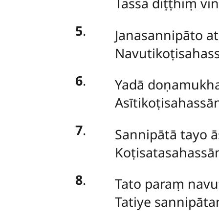
Tassa diṭṭhiṃ v
5
.
Janasannipāto at
Navutikoṭisahas
6
.
Yadā doṇamukhaṃ
Asītikoṭisahassā
7
.
Sannipātā tayo ā
Koṭisatasahass
8
.
Tato
paraṃ navut
Tatiye sannipātam