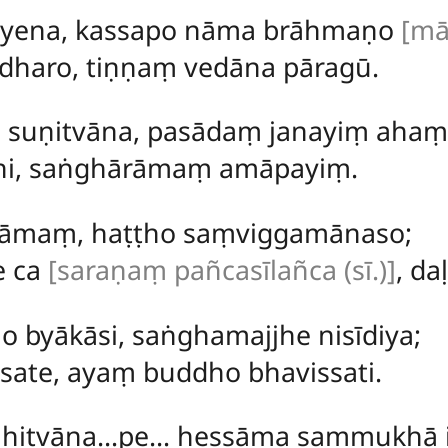
yena, kassapo nāma brāhmaṇo
[mā
dharo, tiṇṇaṃ vedāna pāragū.
uṇitvāna, pasādaṃ janayiṃ ahaṃ
ehi, saṅghārāmaṃ amāpayiṃ.
rāmaṃ, haṭṭho saṃviggamānaso;
e ca
[saraṇaṃ pañcasīlañca (sī.)]
, d
byākāsi, saṅghamajjhe nisīdiya;
asate, ayaṃ buddho bhavissati.
ahitvāna…pe…
hessāma sammukhā i