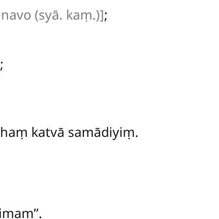
navo (syā. kaṃ.)]
;
;
aḷhaṃ katvā samādiyiṃ.
maṃ’’.