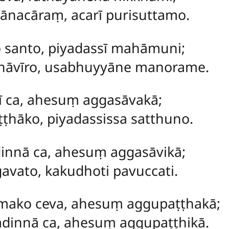
nacāraṃ, acarī purisuttamo.
 santo, piyadassī mahāmuni;
hāvīro, usabhuyyāne manorame.
ī ca, ahesuṃ aggasāvakā;
ṭhāko, piyadassissa satthuno.
nnā ca, ahesuṃ aggasāvikā;
avato, kakudhoti pavuccati.
ako ceva, ahesuṃ aggupaṭṭhakā;
innā ca, ahesuṃ aggupaṭṭhikā.