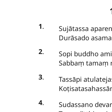
1
.
Sujātassa apare
Durāsado asama
2
.
Sopi
buddho amit
Sabbaṃ tamaṃ n
3
.
Tassāpi atulatej
Koṭisatasahass
4
.
Sudassano devarā