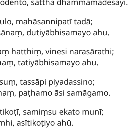
inodento, satthā dhammamadesayi.
ulo, mahāsannipatī tadā;
sānaṃ, dutiyābhisamayo ahu.
 hatthiṃ, vinesi narasārathi;
naṃ, tatiyābhisamayo ahu.
suṃ, tassāpi piyadassino;
ānaṃ, paṭhamo āsi samāgamo.
ikoṭī, samiṃsu ekato munī;
hi, asītikoṭiyo ahū.