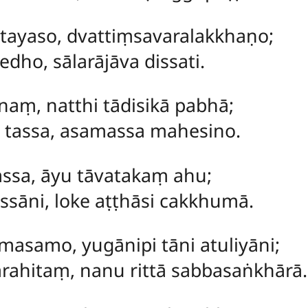
ayaso, dvattiṃsavaralakkhaṇo;
dho, sālarājāva dissati.
aṃ, natthi tādisikā pabhā;
 tassa, asamassa mahesino.
assa, āyu tāvatakaṃ ahu;
sāni, loke aṭṭhāsi cakkhumā.
asamo, yugānipi tāni atuliyāni;
ahitaṃ, nanu rittā sabbasaṅkhārā.