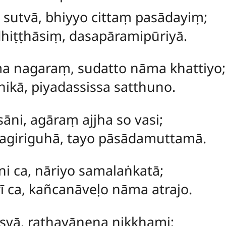
sutvā, bhiyyo cittaṃ pasādayiṃ;
hiṭṭhāsiṃ, dasapāramipūriyā.
 nagaraṃ, sudatto nāma khattiyo;
ikā, piyadassissa satthuno.
ni, agāraṃ ajjha so vasi;
giriguhā, tayo pāsādamuttamā.
i ca, nāriyo samalaṅkatā;
 ca, kañcanāveḷo nāma atrajo.
isvā, rathayānena nikkhami;