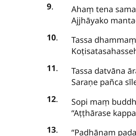
9
.
Ahaṃ tena sama
Ajjhāyako manta
10
.
Tassa
dhammaṃ s
Koṭisatasahass
11
.
Tassa datvāna ā
Saraṇe pañca sīl
12
.
Sopi
maṃ buddho 
‘‘Aṭṭhārase kapp
13
.
‘‘Padhānaṃ
pad