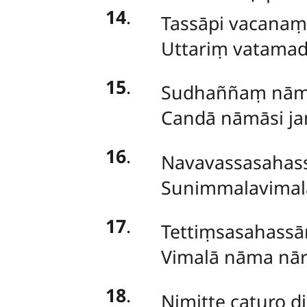
14
.
Tassāpi vacanaṃ 
Uttariṃ vatamad
15
.
Sudhaññaṃ nāma
Candā nāmāsi jan
16
.
Navavassasahassā
Sunimmalavimala
17
.
Tettiṃsasahassān
Vimalā nāma nārī
18
.
Nimitte
caturo d