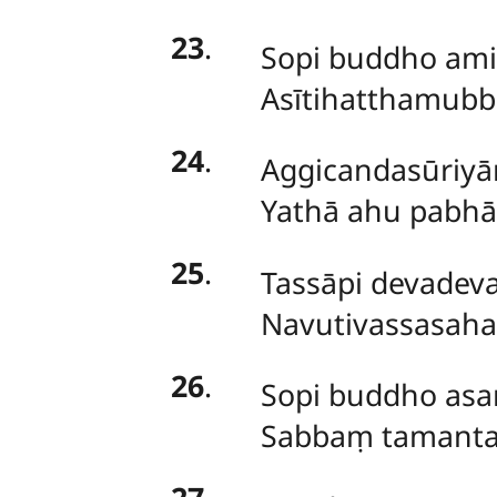
23
.
Sopi
buddho amit
Asītihatthamubbe
24
.
Aggicandasūriyān
Yathā ahu pabhā
25
.
Tassāpi devadev
Navutivassasahas
26
.
Sopi buddho asam
Sabbaṃ tamantar